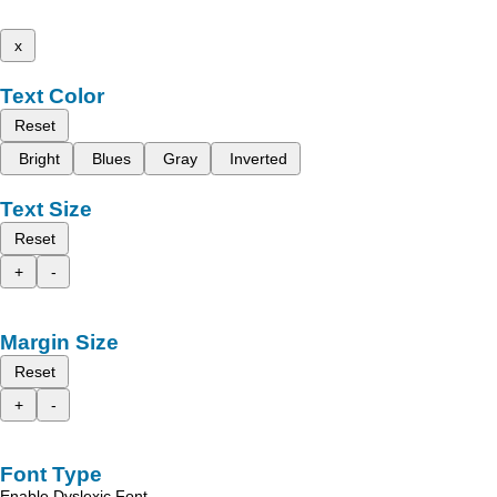
x
Text Color
Reset
Bright
Blues
Gray
Inverted
Text Size
Reset
+
-
Margin Size
Reset
+
-
Font Type
Enable Dyslexic Font