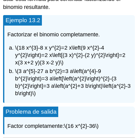
binomio resultante.
Ejemplo 13.2
Factorizar el binomio completamente.
\(18 x^{3}-8 x y^{2}=2 x\left(9 x^{2}-4
y^{2}\right)=2 x\left[(3 x)^{2}-(2 y)^{2}\right]=2
x(3 x+2 y)(3 x-2 y)\)
\(3 a^{5}-27 a b^{2}=3 a\left(a^{4}-9
b^{2}\right)=3 a\left[\left(a^{2}\right)^{2}-(3
b)^{2}\right]=3 a\left(a^{2}+3 b\right)\left(a^{2}-3
b\right)\)
Problema de salida
Factor completamente:
\(16 x^{2}-36\)