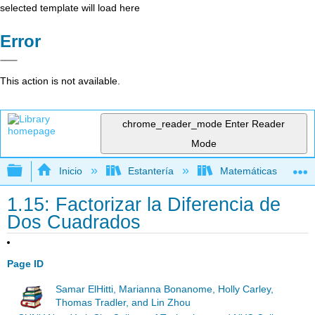
selected template will load here
Error
This action is not available.
chrome_reader_mode
Enter Reader
Mode
Expandir/contraer jerarquía global
Inicio
Estantería
Matemáticas
1.15: Factorizar la Diferencia de
Dos Cuadrados
Page ID
Samar ElHitti, Marianna Bonanome, Holly Carley,
Thomas Tradler, and Lin Zhou