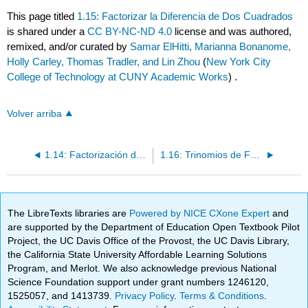
This page titled
1.15: Factorizar la Diferencia de Dos Cuadrados
is shared under a
CC BY-NC-ND 4.0
license and was authored,
remixed, and/or curated by
Samar ElHitti, Marianna Bonanome,
Holly Carley, Thomas Tradler, and Lin Zhou
(
New York City
College of Technology at CUNY Academic Works
) .
Volver arriba
1.14: Factorización de un Monomio a partir de un Polinomio y GCF
1.16: Trinomios de Factoraje y Factoraje Mixto
The LibreTexts libraries are
Powered by NICE CXone Expert
and
are supported by the Department of Education Open Textbook Pilot
Project, the UC Davis Office of the Provost, the UC Davis Library,
the California State University Affordable Learning Solutions
Program, and Merlot. We also acknowledge previous National
Science Foundation support under grant numbers 1246120,
1525057, and 1413739.
Privacy Policy
.
Terms & Conditions
.