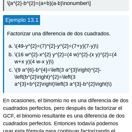
\[a^{2}-b^{2}=(a+b)(a-b)\nonumber\]
Ejemplo 13.1
Factorizar una diferencia de dos cuadrados.
\(49-y^{2}=(7)^{2}-y^{2}=(7+y)(7-y)\)
\(16 w^{2}-x^{2} y^{2}=(4 w)^{2}-(x y)^{2}=(4
w+x y)(4 w-x y)\)
\(9 a^{6}-b^{4}=\left(3 a^{3}\right)^{2}-
\left(b^{2}\right)^{2}=\left(3
a^{3}+b^{2}\right)\left(3 a^{3}-b^{2}\right)\)
En ocasiones, el binomio no es una diferencia de dos
cuadrados perfectos, pero después de factorizar el
GCF, el binomio resultante es una diferencia de dos
cuadrados perfectos. Entonces todavía podemos
usar esta fórmula para continuar factorizando el