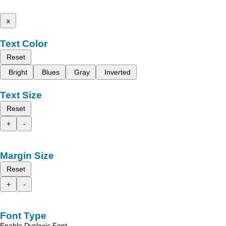
x
Text Color
Reset
Bright
Blues
Gray
Inverted
Text Size
Reset
+
-
Margin Size
Reset
+
-
Font Type
Enable Dyslexic Font