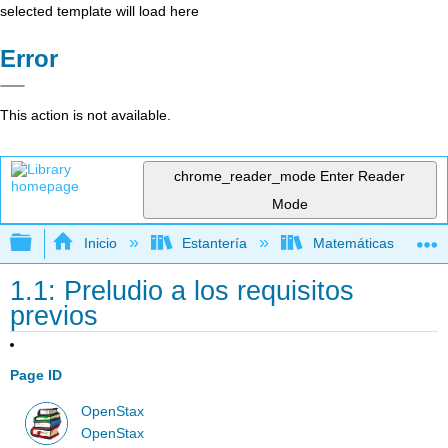
selected template will load here
Error
This action is not available.
chrome_reader_mode
Enter Reader
Mode
Expandir/contraer jerarquía global
Inicio
Estantería
Matemáticas
1.1: Preludio a los requisitos
previos
Page ID
OpenStax
OpenStax