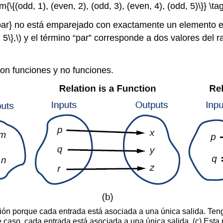
m{\{(odd, 1), (even, 2), (odd, 3), (even, 4), (odd, 5)\}} \tag
par} no está emparejado con exactamente un elemento e
 5\},\)
y el término “par” corresponde a dos valores del r
on funciones y no funciones.
nción porque cada entrada está asociada a una única salida. Te
te caso, cada entrada está asociada a una única salida. (c) Esta