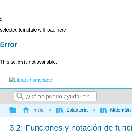
x
selected template will load here
Error
This action is not available.
Buscar
Expandir/contraer jerarquía global
Inicio
Estantería
Matemáti
3.2: Funciones y notación de func