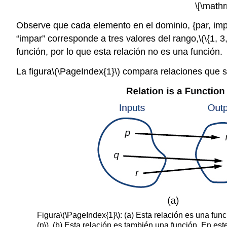
\[\mathr
Observe que cada elemento en el dominio, {par, im
“impar” corresponde a tres valores del rango,
\(\{1, 3,
función, por lo que esta relación no es una función.
La figura
\(\PageIndex{1}\)
compara relaciones que s
Figura
\(\PageIndex{1}\)
: (a) Esta relación es una fu
(n\)
. (b) Esta relación es también una función. En es