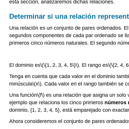
esta sección, analizaremos dichas relaciones.
Determinar si una relación represen
Una relación es un conjunto de pares ordenados. El
segundos componentes de cada par ordenado se llam
primeros cinco números naturales. El segundo númer
El dominio es
\(\{1, 2, 3, 4, 5\}\)
. El rango es
\(\{2, 4, 6
Tenga en cuenta que cada valor en el dominio tam
minúscula
\(x\)
. Cada valor en el rango también se 
Una función
\(f\)
es una relación que asigna un solo v
ejemplo que relaciona los cinco primeros
números 
dominio, {1, 2, 3, 4, 5}, está emparejado con exact
Ahora consideremos el conjunto de pares ordenados 