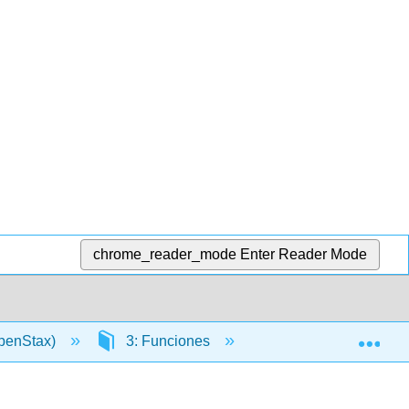
chrome_reader_mode
Enter Reader Mode
Exp
OpenStax)
3: Funciones
3.2: Funciones y no