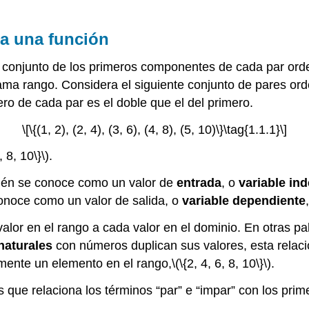
ta una función
 conjunto de los primeros componentes de cada par orde
a rango. Considera el siguiente conjunto de pares or
o de cada par es el doble que el del primero.
\[\{(1, 2), (2, 4), (3, 6), (4, 8), (5, 10)\}\tag{1.1.1}\]
, 8, 10\}\)
.
bién se conoce como un valor de
entrada
, o
variable in
conoce como un valor de salida, o
variable dependiente
alor en el rango a cada valor en el dominio. En otras pa
naturales
con números duplican sus valores, esta relac
amente un elemento en el rango,
\(\{2, 4, 6, 8, 10\}\)
.
que relaciona los términos “par” e “impar” con los pri