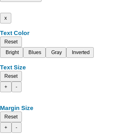
x
Text Color
Reset
Bright
Blues
Gray
Inverted
Text Size
Reset
+
-
Margin Size
Reset
+
-