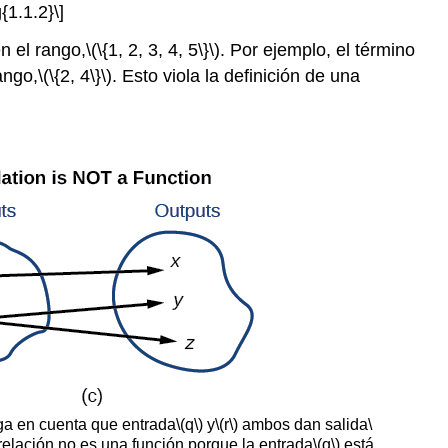
{1.1.2}\]
n el rango,
\(\{1, 2, 3, 4, 5\}\)
. Por ejemplo, el término
ango,
\(\{2, 4\}\)
. Esto viola la definición de una
nga en cuenta que entrada
\(q\)
y
\(r\)
ambos dan salida
\
 relación no es una función porque la entrada
\(q\)
está