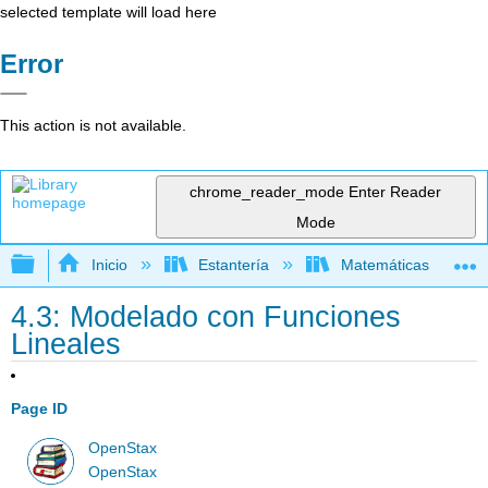
selected template will load here
Error
This action is not available.
chrome_reader_mode
Enter Reader
Mode
Expandir/contraer jerarquía global
Inicio
Estantería
Matemáticas
4.3: Modelado con Funciones
Lineales
Page ID
OpenStax
OpenStax