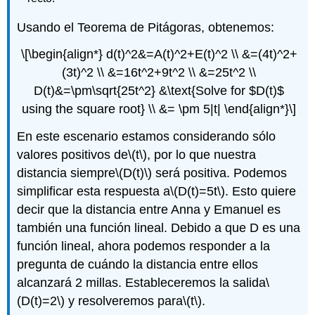
Usando el Teorema de Pitágoras, obtenemos:
\[\begin{align*} d(t)^2&=A(t)^2+E(t)^2 \\ &=(4t)^2+
(3t)^2 \\ &=16t^2+9t^2 \\ &=25t^2 \\
D(t)&=\pm\sqrt{25t^2} &\text{Solve for $D(t)$
using the square root} \\ &= \pm 5|t| \end{align*}\]
En este escenario estamos considerando sólo
valores positivos de
\(t\)
, por lo que nuestra
distancia siempre
\(D(t)\)
será positiva. Podemos
simplificar esta respuesta a
\(D(t)=5t\)
. Esto quiere
decir que la distancia entre Anna y Emanuel es
también una función lineal. Debido a que D es una
función lineal, ahora podemos responder a la
pregunta de cuándo la distancia entre ellos
alcanzará 2 millas. Estableceremos la salida
\
(D(t)=2\)
y resolveremos para
\(t\)
.