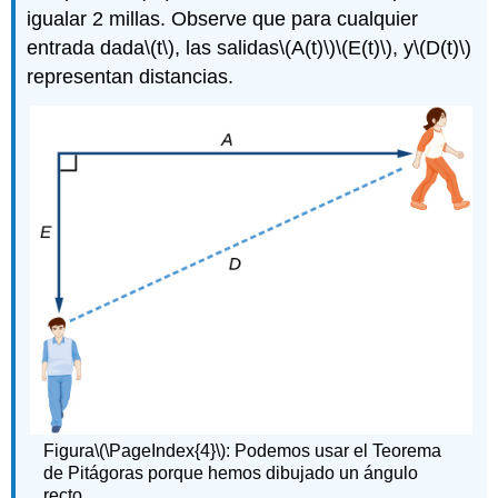
igualar 2 millas. Observe que para cualquier
entrada dada
\(t\)
, las salidas
\(A(t)\)
\(E(t)\)
, y
\(D(t)\)
representan distancias.
Figura
\(\PageIndex{4}\)
: Podemos usar el Teorema
de Pitágoras porque hemos dibujado un ángulo
recto.