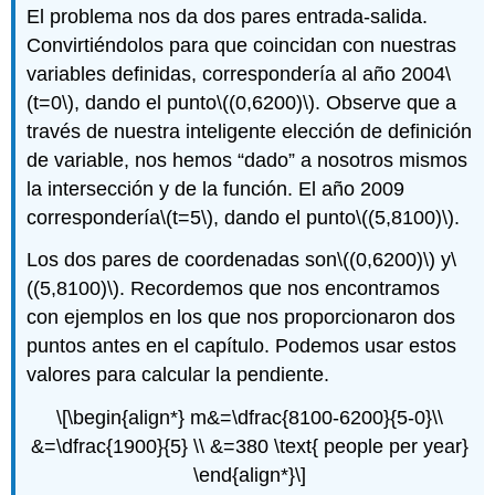
El problema nos da dos pares entrada-salida.
Convirtiéndolos para que coincidan con nuestras
variables definidas, correspondería al año 2004
\
(t=0\)
, dando el punto
\((0,6200)\)
. Observe que a
través de nuestra inteligente elección de definición
de variable, nos hemos “dado” a nosotros mismos
la intersección y de la función. El año 2009
correspondería
\(t=5\)
, dando el punto
\((5,8100)\)
.
Los dos pares de coordenadas son
\((0,6200)\)
y
\
((5,8100)\)
. Recordemos que nos encontramos
con ejemplos en los que nos proporcionaron dos
puntos antes en el capítulo. Podemos usar estos
valores para calcular la pendiente.
\[\begin{align*} m&=\dfrac{8100-6200}{5-0}\\
&=\dfrac{1900}{5} \\ &=380 \text{ people per year}
\end{align*}\]