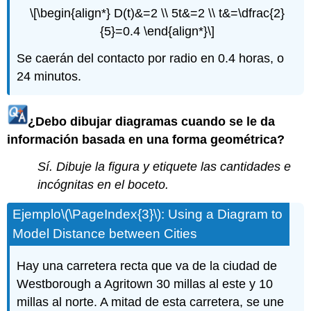
\[\begin{align*} D(t)&=2 \\ 5t&=2 \\ t&=\dfrac{2}
{5}=0.4 \end{align*}\]
Se caerán del contacto por radio en 0.4 horas, o
24 minutos.
¿Debo dibujar diagramas cuando se le da
información basada en una forma geométrica?
Sí. Dibuje la figura y etiquete las cantidades e
incógnitas en el boceto.
Ejemplo
\(\PageIndex{3}\)
: Using a Diagram to
Model Distance between Cities
Hay una carretera recta que va de la ciudad de
Westborough a Agritown 30 millas al este y 10
millas al norte. A mitad de esta carretera, se une