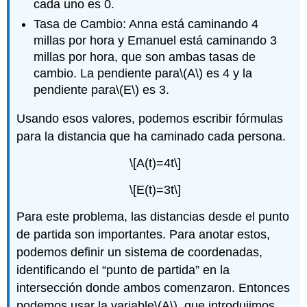
cada uno es 0.
Tasa de Cambio: Anna está caminando 4
millas por hora y Emanuel está caminando 3
millas por hora, que son ambas tasas de
cambio. La pendiente para
\(A\)
es 4 y la
pendiente para
\(E\)
es 3.
Usando esos valores, podemos escribir fórmulas
para la distancia que ha caminado cada persona.
\[A(t)=4t\]
\[E(t)=3t\]
Para este problema, las distancias desde el punto
de partida son importantes. Para anotar estos,
podemos definir un sistema de coordenadas,
identificando el “punto de partida” en la
intersección donde ambos comenzaron. Entonces
podemos usar la variable
\(A\)
, que introdujimos