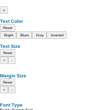
x
Text Color
Reset
Bright
Blues
Gray
Inverted
Text Size
Reset
+
-
Margin Size
Reset
+
-
Font Type
Enable Dyslexic Font