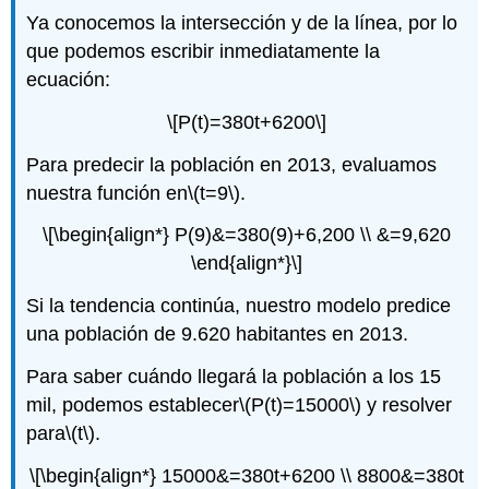
Ya conocemos la intersección y de la línea, por lo
que podemos escribir inmediatamente la
ecuación:
\[P(t)=380t+6200\]
Para predecir la población en 2013, evaluamos
nuestra función en
\(t=9\)
.
\[\begin{align*} P(9)&=380(9)+6,200 \\ &=9,620
\end{align*}\]
Si la tendencia continúa, nuestro modelo predice
una población de 9.620 habitantes en 2013.
Para saber cuándo llegará la población a los 15
mil, podemos establecer
\(P(t)=15000\)
y resolver
para
\(t\)
.
\[\begin{align*} 15000&=380t+6200 \\ 8800&=380t