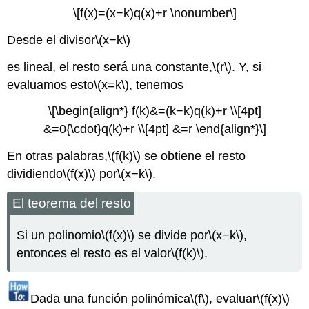
\[f(x)=(x−k)q(x)+r \nonumber\]
Desde el divisor
\(x−k\)
es lineal, el resto será una constante,
\(r\)
. Y, si
evaluamos esto
\(x=k\)
, tenemos
\[\begin{align*} f(k)&=(k−k)q(k)+r \\[4pt]
&=0{\cdot}q(k)+r \\[4pt] &=r \end{align*}\]
En otras palabras,
\(f(k)\)
se obtiene el resto
dividiendo
\(f(x)\)
por
\(x−k\)
.
El teorema del resto
Si un polinomio
\(f(x)\)
se divide por
\(x−k\)
,
entonces el resto es el valor
\(f(k)\)
.
Dada una función polinómica
\(f\)
, evaluar
\(f(x)\)