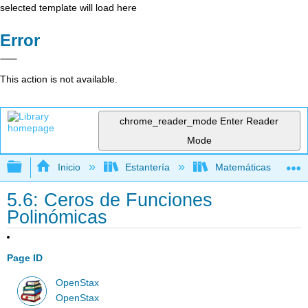
selected template will load here
Error
This action is not available.
chrome_reader_mode
Enter Reader
Mode
Expandir/contraer jerarquía global
Inicio
Estantería
Matemáticas
5.6: Ceros de Funciones
Polinómicas
Page ID
OpenStax
OpenStax