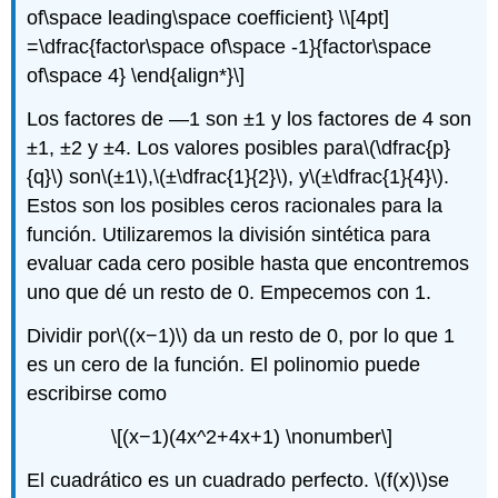
of\space leading\space coefficient} \\[4pt]
=\dfrac{factor\space of\space -1}{factor\space
of\space 4} \end{align*}\]
Los factores de —1 son ±1 y los factores de 4 son
±1, ±2 y ±4. Los valores posibles para
\(\dfrac{p}
{q}\)
son
\(±1\)
,
\(±\dfrac{1}{2}\)
, y
\(±\dfrac{1}{4}\)
.
Estos son los posibles ceros racionales para la
función. Utilizaremos la división sintética para
evaluar cada cero posible hasta que encontremos
uno que dé un resto de 0. Empecemos con 1.
Dividir por
\((x−1)\)
da un resto de 0, por lo que 1
es un cero de la función. El polinomio puede
escribirse como
\[(x−1)(4x^2+4x+1) \nonumber\]
El cuadrático es un cuadrado perfecto.
\(f(x)\)
se