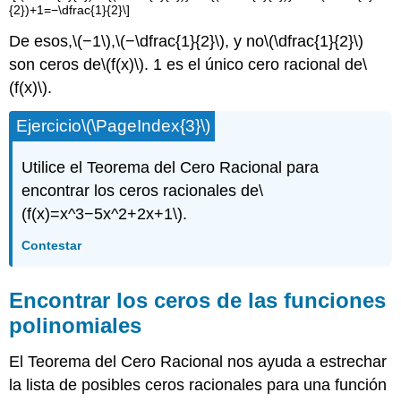
{2})+1=−\dfrac{1}{2}\]
De esos,
\(−1\)
,
\(−\dfrac{1}{2}\)
, y no
\(\dfrac{1}{2}\)
son ceros de
\(f(x)\)
. 1 es el único cero racional de
\
(f(x)\)
.
Ejercicio
\(\PageIndex{3}\)
Utilice el Teorema del Cero Racional para
encontrar los ceros racionales de
\
(f(x)=x^3−5x^2+2x+1\)
.
Contestar
Encontrar los ceros de las funciones
polinomiales
El Teorema del Cero Racional nos ayuda a estrechar
la lista de posibles ceros racionales para una función