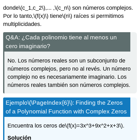
donde
\(c_1,c_2\)
,... ,
\(c_n\)
son números complejos.
Por lo tanto,
\(f(x)\)
tiene
\(n\)
raíces si permitimos
multiplicidades.
Q&A: ¿Cada polinomio tiene al menos un
cero imaginario?
No. Los números reales son un subconjunto de
números complejos, pero no al revés. Un número
complejo no es necesariamente imaginario. Los
números reales también son números complejos.
Ejemplo
\(\PageIndex{6}\)
: Finding the Zeros
of a Polynomial Function with Complex Zeros
Encuentra los ceros de
\(f(x)=3x^3+9x^2+x+3\)
.
Solución