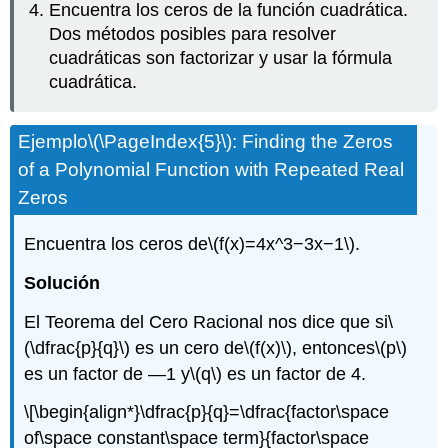
Encuentra los ceros de la función cuadrática.
Dos métodos posibles para resolver
cuadráticas son factorizar y usar la fórmula
cuadrática.
Ejemplo
\(\PageIndex{5}\)
: Finding the Zeros
of a Polynomial Function with Repeated Real
Zeros
Encuentra los ceros de
\(f(x)=4x^3−3x−1\)
.
Solución
El Teorema del Cero Racional nos dice que si
\
(\dfrac{p}{q}\)
es un cero de
\(f(x)\)
, entonces
\(p\)
es un factor de —1 y
\(q\)
es un factor de 4.
\[\begin{align*}\dfrac{p}{q}=\dfrac{factor\space
of\space constant\space term}{factor\space