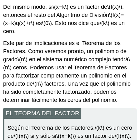
Del mismo modo, si
\(x−k\)
es un factor de
\(f(x)\)
,
entonces el resto del Algoritmo de División
\(f(x)=
(x−k)q(x)+r\)
es
\(0\)
. Esto nos dice que
\(k\)
es un
cero.
Este par de implicaciones es el Teorema de los
Factores. Como veremos pronto, un polinomio de
grado
\(n\)
en el sistema numérico complejo tendrá
\
(n\)
ceros. Podemos usar el Teorema de Factores
para factorizar completamente un polinomio en el
producto de
\(n\)
factores. Una vez que el polinomio
ha sido completamente factorizado, podemos
determinar fácilmente los ceros del polinomio.
EL TEORMA DEL FACTOR
Según el Teorema de los Factores,
\(k\)
es un cero
de
\(f(x)\)
si y sólo si
\((x−k)\)
es un factor de
\(f(x)\)
.