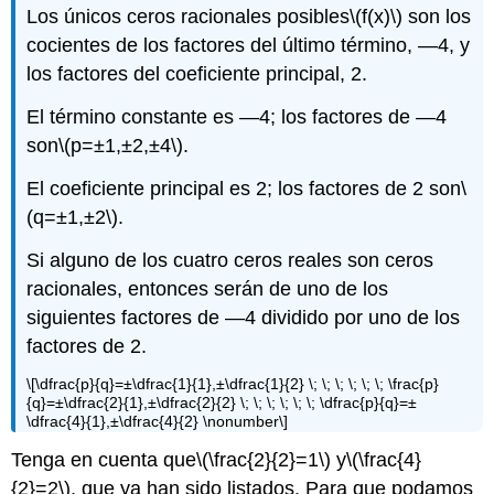
Los únicos ceros racionales posibles
\(f(x)\)
son los
cocientes de los factores del último término, —4, y
los factores del coeficiente principal, 2.
El término constante es —4; los factores de —4
son
\(p=±1,±2,±4\)
.
El coeficiente principal es 2; los factores de 2 son
\
(q=±1,±2\)
.
Si alguno de los cuatro ceros reales son ceros
racionales, entonces serán de uno de los
siguientes factores de —4 dividido por uno de los
factores de 2.
\[\dfrac{p}{q}=±\dfrac{1}{1},±\dfrac{1}{2} \; \; \; \; \; \; \frac{p}
{q}=±\dfrac{2}{1},±\dfrac{2}{2} \; \; \; \; \; \; \dfrac{p}{q}=±
\dfrac{4}{1},±\dfrac{4}{2} \nonumber\]
Tenga en cuenta que
\(\frac{2}{2}=1\)
y
\(\frac{4}
{2}=2\)
, que ya han sido listados. Para que podamos