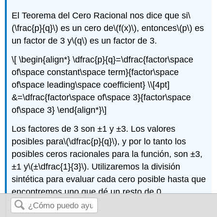
El Teorema del Cero Racional nos dice que si
\
(\frac{p}{q}\)
es un cero de
\(f(x)\)
, entonces
\(p\)
es
un factor de 3 y
\(q\)
es un factor de 3.
\[ \begin{align*} \dfrac{p}{q}=\dfrac{factor\space
of\space constant\space term}{factor\space
of\space leading\space coefficient} \\[4pt]
&=\dfrac{factor\space of\space 3}{factor\space
of\space 3} \end{align*}\]
Los factores de 3 son ±1 y ±3. Los valores
posibles para
\(\dfrac{p}{q}\)
, y por lo tanto los
posibles ceros racionales para la función, son ±3,
±1 y
\(±\dfrac{1}{3}\)
. Utilizaremos la división
sintética para evaluar cada cero posible hasta que
encontremos uno que dé un resto de 0.
Empecemos con —3.