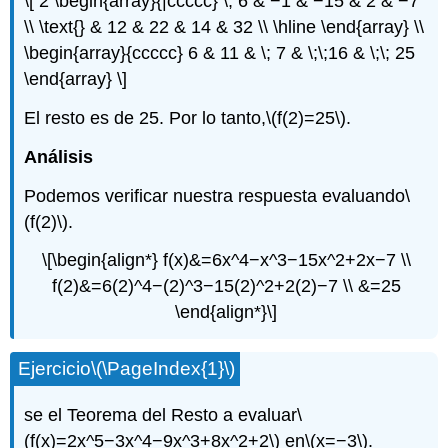
\[ 2 \begin{array}{|ccccc} \; 6 & −1 & −15 & 2 & −7
\\ \text{} & 12 & 22 & 14 & 32 \\ \hline \end{array} \\
\begin{array}{ccccc} 6 & 11 & \; 7 & \;\;16 & \;\; 25
\end{array} \]
El resto es de 25. Por lo tanto,
\(f(2)=25\)
.
Análisis
Podemos verificar nuestra respuesta evaluando
\
(f(2)\)
.
\[\begin{align*} f(x)&=6x^4−x^3−15x^2+2x−7 \\
f(2)&=6(2)^4−(2)^3−15(2)^2+2(2)−7 \\ &=25
\end{align*}\]
Ejercicio
\(\PageIndex{1}\)
se el Teorema del Resto a evaluar
\
(f(x)=2x^5−3x^4−9x^3+8x^2+2\)
en
\(x=−3\)
.