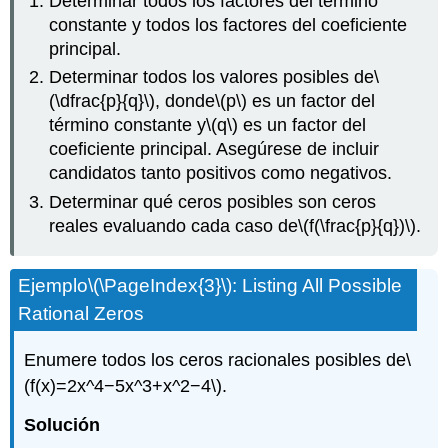
Determinar todos los factores del término
constante y todos los factores del coeficiente
principal.
Determinar todos los valores posibles de
\
(\dfrac{p}{q}\)
, donde
\(p\)
es un factor del
término constante y
\(q\)
es un factor del
coeficiente principal. Asegúrese de incluir
candidatos tanto positivos como negativos.
Determinar qué ceros posibles son ceros
reales evaluando cada caso de
\(f(\frac{p}{q})\)
.
Ejemplo
\(\PageIndex{3}\)
: Listing All Possible
Rational Zeros
Enumere todos los ceros racionales posibles de
\
(f(x)=2x^4−5x^3+x^2−4\)
.
Solución