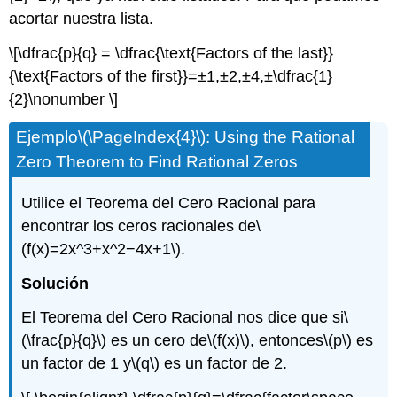
acortar nuestra lista.
\[\dfrac{p}{q} = \dfrac{\text{Factors of the last}}
{\text{Factors of the first}}=±1,±2,±4,±\dfrac{1}
{2}\nonumber \]
Ejemplo
\(\PageIndex{4}\)
: Using the Rational
Zero Theorem to Find Rational Zeros
Utilice el Teorema del Cero Racional para
encontrar los ceros racionales de
\
(f(x)=2x^3+x^2−4x+1\)
.
Solución
El Teorema del Cero Racional nos dice que si
\
(\frac{p}{q}\)
es un cero de
\(f(x)\)
, entonces
\(p\)
es
un factor de 1 y
\(q\)
es un factor de 2.