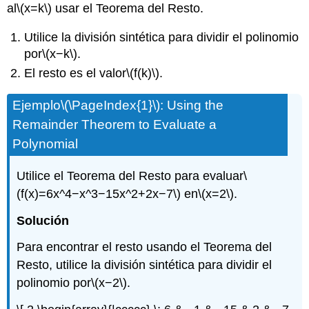
al
\(x=k\)
usar el Teorema del Resto.
Utilice la división sintética para dividir el polinomio
por
\(x−k\)
.
El resto es el valor
\(f(k)\)
.
Ejemplo
\(\PageIndex{1}\)
: Using the
Remainder Theorem to Evaluate a
Polynomial
Utilice el Teorema del Resto para evaluar
\
(f(x)=6x^4−x^3−15x^2+2x−7\)
en
\(x=2\)
.
Solución
Para encontrar el resto usando el Teorema del
Resto, utilice la división sintética para dividir el
polinomio por
\(x−2\)
.