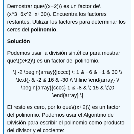
Demostrar que
\((x+2)\)
es un factor de
\
(x^3−6x^2−x+30\)
. Encuentra los factores
restantes. Utilizar los factores para determinar los
ceros del
polinomio
.
Solución
Podemos usar la división sintética para mostrar
que
\((x+2)\)
es un factor del polinomio.
\[ -2 \begin{array}{|cccc} \; 1 & −6 & −1 & 30 \\
\text{} & -2 & 16 & -30 \\ \hline \end{array} \\
\begin{array}{cccc} 1 & -8 & \; 15 & \;\;0
\end{array} \]
El resto es cero, por lo que
\((x+2)\)
es un factor
del polinomio. Podemos usar el Algoritmo de
División para escribir el polinomio como producto
del divisor y el cociente: