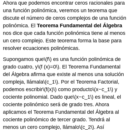
Ahora que podemos encontrar ceros racionales para
una función polinómica, veremos un teorema que
discute el número de ceros complejos de una función
polinómica. El
Teorema Fundamental del Álgebra
nos dice que cada función polinómica tiene al menos
un cero complejo. Este teorema forma la base para
resolver ecuaciones polinómicas.
Supongamos que
\(f\)
es una función polinómica de
grado cuatro, y
\(f (x)=0\)
. El Teorema Fundamental
del Álgebra afirma que existe al menos una solución
compleja, llámala
\(c_1\)
. Por el Teorema Factorial,
podemos escribir
\(f(x)\)
como producto
\(x−c_1\)
y
cociente polinomial. Dado que
\(x−c_1\)
es lineal, el
cociente polinómico será de grado tres. Ahora
aplicamos el Teorema Fundamental del Álgebra al
cociente polinómico de tercer grado. Tendrá al
menos un cero complejo, llámalo
\(c_2\)
. Así