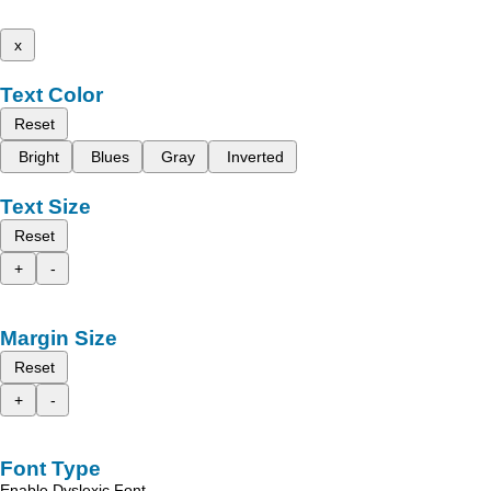
x
Text Color
Reset
Bright
Blues
Gray
Inverted
Text Size
Reset
+
-
Margin Size
Reset
+
-
Font Type
Enable Dyslexic Font