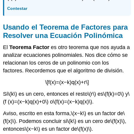
Contestar
Usando el Teorema de Factores para
Resolver una Ecuación Polinómica
El
Teorema Factor
es otro teorema que nos ayuda a
analizar ecuaciones polinomiales. Nos dice cómo se
relacionan los ceros de un polinomio con los
factores. Recordemos que el algoritmo de división.
\[f(x)=(x−k)q(x)+r\]
Si
\(k\)
es un cero, entonces el resto
\(r\)
es
\(f(k)=0\)
y
\
(f (x)=(x−k)q(x)+0\)
o
\(f(x)=(x−k)q(x)\)
.
Aviso, escrito en esta forma,
\(x−k\)
es un factor de
\
(f(x)\)
. Podemos concluir si
\(k\)
es un cero de
\(f(x)\)
,
entonces
\(x−k\)
es un factor de
\(f(x)\)
.