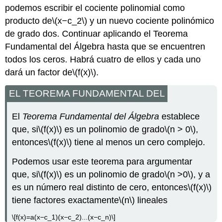
podemos escribir el cociente polinomial como
producto de
\(x−c_2\)
y un nuevo cociente polinómico
de grado dos. Continuar aplicando el Teorema
Fundamental del Álgebra hasta que se encuentren
todos los ceros. Habrá cuatro de ellos y cada uno
dará un factor de
\(f(x)\)
.
EL TEOREMA FUNDAMENTAL DEL
El
Teorema Fundamental del Álgebra
establece
que, si
\(f(x)\)
es un polinomio de grado
\(n > 0\)
,
entonces
\(f(x)\)
tiene al menos un cero complejo.
Podemos usar este teorema para argumentar
que, si
\(f(x)\)
es un polinomio de grado
\(n >0\)
, y a
es un número real distinto de cero, entonces
\(f(x)\)
tiene factores exactamente
\(n\)
lineales
\[f(x)=a(x−c_1)(x−c_2)...(x−c_n)\]