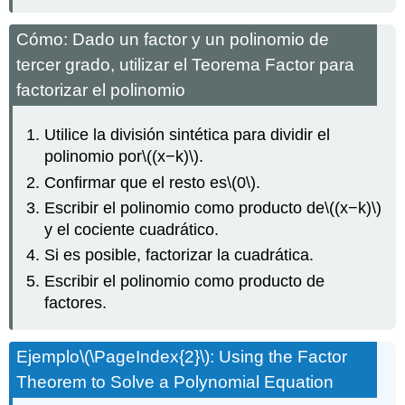
Cómo: Dado un factor y un polinomio de
tercer grado, utilizar el Teorema Factor para
factorizar el polinomio
Utilice la división sintética para dividir el
polinomio por
\((x−k)\)
.
Confirmar que el resto es
\(0\)
.
Escribir el polinomio como producto de
\((x−k)\)
y el cociente cuadrático.
Si es posible, factorizar la cuadrática.
Escribir el polinomio como producto de
factores.
Ejemplo
\(\PageIndex{2}\)
: Using the Factor
Theorem to Solve a Polynomial Equation