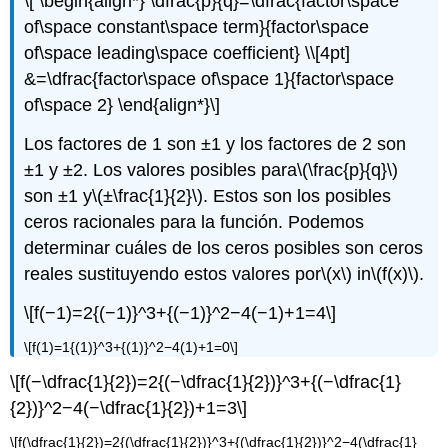
\[ \begin{align*} \dfrac{p}{q}=\dfrac{factor\space
of\space constant\space term}{factor\space
of\space leading\space coefficient} \\[4pt]
&=\dfrac{factor\space of\space 1}{factor\space
of\space 2} \end{align*}\]
Los factores de 1 son ±1 y los factores de 2 son
±1 y ±2. Los valores posibles para
\(\frac{p}{q}\)
son ±1 y
\(±\frac{1}{2}\)
. Estos son los posibles
ceros racionales para la función. Podemos
determinar cuáles de los ceros posibles son ceros
reales sustituyendo estos valores por
\(x\)
in
\(f(x)\)
.
\[f(−1)=2{(−1)}^3+{(−1)}^2−4(−1)+1=4\]
\[f(1)=1{(1)}^3+{(1)}^2−4(1)+1=0\]
\[f(−\dfrac{1}{2})=2{(−\dfrac{1}{2})}^3+{(−\dfrac{1}
{2})}^2−4(−\dfrac{1}{2})+1=3\]
\[f(\dfrac{1}{2})=2{(\dfrac{1}{2})}^3+{(\dfrac{1}{2})}^2−4(\dfrac{1}