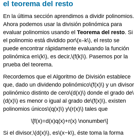
el teorema del resto
En la última sección aprendimos a dividir polinomios.
Ahora podemos usar la división polinómica para
evaluar polinomios usando el
Teorema del resto
. Si
el polinomio está dividido por
\(x–k\)
, el resto se
puede encontrar rápidamente evaluando la función
polinómica en
\(k\)
, es decir,
\(f(k)\)
. Pasemos por la
prueba del teorema.
Recordemos que el Algoritmo de División establece
que, dado un dividendo polinómico
\(f(x)\)
y un divisor
polinómico distinto de cero
\(d(x)\)
donde el grado de
\
(d(x)\)
es menor o igual al grado de
\(f(x)\)
, existen
polinomios únicos
\(q(x)\)
y
\(r(x)\)
tales que
\[f(x)=d(x)q(x)+r(x) \nonumber\]
Si el divisor,
\(d(x)\)
, es
\(x−k\)
, éste toma la forma