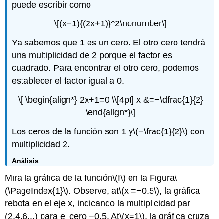
puede escribir como
\[(x−1){(2x+1)}^2\nonumber\]
Ya sabemos que 1 es un cero. El otro cero tendrá
una multiplicidad de 2 porque el factor es
cuadrado. Para encontrar el otro cero, podemos
establecer el factor igual a 0.
\[ \begin{align*} 2x+1=0 \\[4pt] x &=−\dfrac{1}{2}
\end{align*}\]
Los ceros de la función son 1 y
\(−\frac{1}{2}\)
con
multiplicidad 2.
Análisis
Mira la gráfica de la función
\(f\)
en la Figura
\
(\PageIndex{1}\)
. Observe, at
\(x =−0.5\)
, la gráfica
rebota en el eje x, indicando la multiplicidad par
(2,4,6...) para el cero −0.5. At
\(x=1\)
, la gráfica cruza