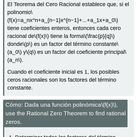
El Teorema del Cero Racional establece que, si el
polinomio
\
(f(x)=a_nx^n+a_{n−1}x^{n−1}+...+a_1x+a_0\)
tiene coeficientes enteros, entonces cada cero
racional de
\(f(x)\)
tiene la forma
\(\frac{p}{q}\)
donde
\(p\)
es un factor del término constante
\
(a_0\)
y
\(q\)
es un factor del coeficiente principal
\
(a_n\)
.
Cuando el coeficiente inicial es 1, los posibles
ceros racionales son los factores del término
constante.
Cómo: Dada una función polinómica
\(f(x)\)
,
use the Rational Zero Theorem to find rational
zeros.