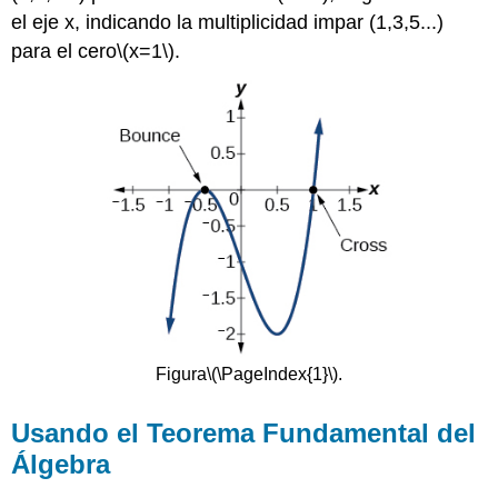
el eje x, indicando la multiplicidad impar (1,3,5...)
para el cero
\(x=1\)
.
Figura
\(\PageIndex{1}\)
.
Usando el Teorema Fundamental del
Álgebra