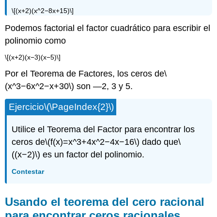
\[(x+2)(x^2−8x+15)\]
Podemos factorial el factor cuadrático para escribir el
polinomio como
\[(x+2)(x−3)(x−5)\]
Por el Teorema de Factores, los ceros de
\
(x^3−6x^2−x+30\)
son —2, 3 y 5.
Ejercicio
\(\PageIndex{2}\)
Utilice el Teorema del Factor para encontrar los
ceros de
\(f(x)=x^3+4x^2−4x−16\)
dado que
\
((x−2)\)
es un factor del polinomio.
Contestar
Usando el teorema del cero racional
para encontrar ceros racionales