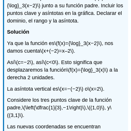
{\log}_3(x−2)\)
junto a su función padre. Incluir los
puntos clave y asíntotas en la gráfica. Declarar el
dominio, el rango y la asíntota.
Solución
Ya que la función es
\(f(x)={\log}_3(x−2)\)
, nos
damos cuenta
\(x+(−2)=x–2\)
.
Así
\(c=−2\)
, así
\(c<0\)
. Esto significa que
desplazaremos la función
\(f(x)={\log}_3(x)\)
a la
derecha 2 unidades.
La asíntota vertical es
\(x=−(−2)\)
o
\(x=2\)
.
Considere los tres puntos clave de la función
padre,
\(\left(\dfrac{1}{3},−1\right)\)
,
\((1,0)\)
, y
\
((3,1)\)
.
Las nuevas coordenadas se encuentran