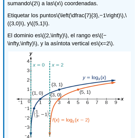
sumando
\(2\)
a las
\(x\)
coordenadas.
Etiquetar los puntos
\(\left(\dfrac{7}{3},−1\right)\)
,
\
((3,0)\)
, y
\((5,1)\)
.
El dominio es
\((2,\infty)\)
, el rango es
\((−
\infty,\infty)\)
, y la asíntota vertical es
\(x=2\)
.