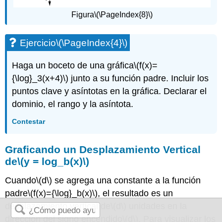
Figura
\(\PageIndex{8}\)
Ejercicio
\(\PageIndex{4}\)
Haga un boceto de una gráfica
\(f(x)=
{\log}_3(x+4)\)
junto a su función padre. Incluir los
puntos clave y asíntotas en la gráfica. Declarar el
dominio, el rango y la asíntota.
Contestar
Graficando un Desplazamiento Vertical
de
\(y = log_b(x)\)
Cuando
\(d\)
se agrega una constante a la función
padre
\(f(x)={\log}_b(x)\)
, el resultado es un
desplazamiento vertical de
\(d\)
unidades en la
dirección del signo encendido
\(d\)
. Para visualizar los