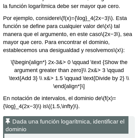
la función logarítmica debe ser mayor que cero.
Por ejemplo, considere
\(f(x)={\log}_4(2x−3)\)
. Esta
función se define para cualquier valor de
\(x\)
tal
manera que el argumento, en este caso
\(2x−3\)
, sea
mayor que cero. Para encontrar el dominio,
establecemos una desigualdad y resolvemos
\(x\)
:
\[\begin{align*} 2x-3&> 0 \qquad \text {Show the
argument greater than zero}\\ 2x&> 3 \qquad
\text{Add 3} \\ x&> 1.5 \qquad \text{Divide by 2} \\
\end{align*}\]
En notación de intervalos, el dominio de
\(f(x)=
{\log}_4(2x−3)\)
is
\((1.5,\infty)\)
.
Dada una función logarítmica, identificar el
dominio