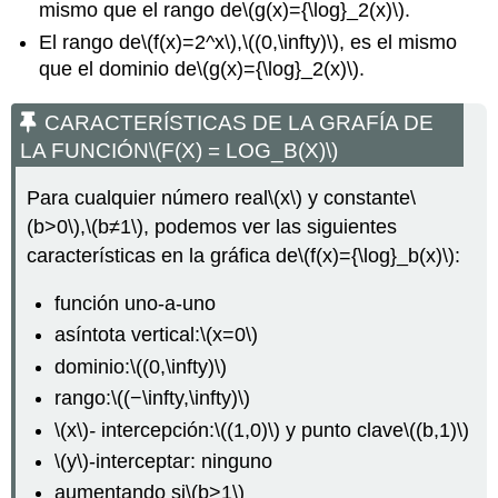
mismo que el rango de
\(g(x)={\log}_2(x)\)
.
El rango de
\(f(x)=2^x\)
,
\((0,\infty)\)
, es el mismo
que el dominio de
\(g(x)={\log}_2(x)\)
.
CARACTERÍSTICAS DE LA GRAFÍA DE
LA FUNCIÓN
\(F(X) = LOG_B(X)\)
Para cualquier número real
\(x\)
y constante
\
(b>0\)
,
\(b≠1\)
, podemos ver las siguientes
características en la gráfica de
\(f(x)={\log}_b(x)\)
:
función uno-a-uno
asíntota vertical:
\(x=0\)
dominio:
\((0,\infty)\)
rango:
\((−\infty,\infty)\)
\(x\)
-
intercepción:
\((1,0)\)
y punto clave
\((b,1)\)
\(y\)
-interceptar: ninguno
aumentando si
\(b>1\)