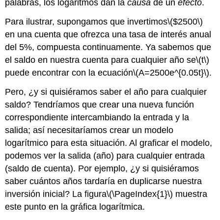
palabras, los logaritmos dan la
causa
de un
efecto
.
Para ilustrar, supongamos que invertimos
\($2500\)
en una cuenta que ofrezca una tasa de interés anual
del 5%, compuesta continuamente. Ya sabemos que
el saldo en nuestra cuenta para cualquier año se
\(t\)
puede encontrar con la ecuación
\(A=2500e^{0.05t}\)
.
Pero, ¿y si quisiéramos saber el año para cualquier
saldo? Tendríamos que crear una nueva función
correspondiente intercambiando la entrada y la
salida; así necesitaríamos crear un modelo
logarítmico para esta situación. Al graficar el modelo,
podemos ver la salida (año) para cualquier entrada
(saldo de cuenta). Por ejemplo, ¿y si quisiéramos
saber cuántos años tardaría en duplicarse nuestra
inversión inicial? La figura
\(\PageIndex{1}\)
muestra
este punto en la gráfica logarítmica.