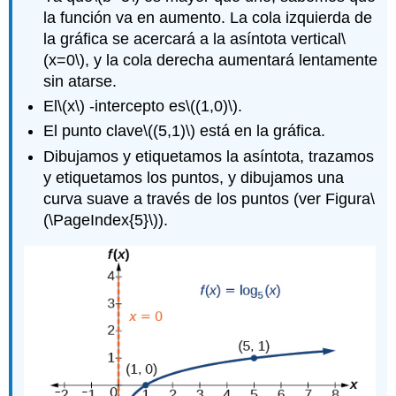
la función va en aumento. La cola izquierda de
la gráfica se acercará a la asíntota vertical
\
(x=0\)
, y la cola derecha aumentará lentamente
sin atarse.
El
\(x\)
-intercepto es
\((1,0)\)
.
El punto clave
\((5,1)\)
está en la gráfica.
Dibujamos y etiquetamos la asíntota, trazamos
y etiquetamos los puntos, y dibujamos una
curva suave a través de los puntos (ver Figura
\
(\PageIndex{5}\)
).