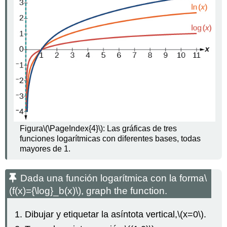
Figura
\(\PageIndex{4}\)
: Las gráficas de tres
funciones logarítmicas con diferentes bases, todas
mayores de 1.
Dada una función logarítmica con la forma
\
(f(x)={\log}_b(x)\)
, graph the function.
Dibujar y etiquetar la asíntota vertical,
\(x=0\)
.