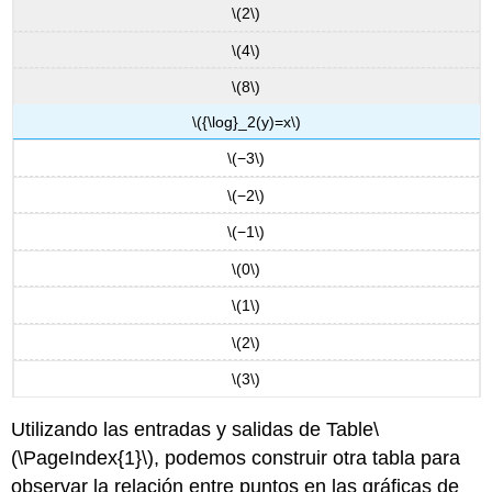
\(2\)
\(4\)
\(8\)
\({\log}_2(y)=x\)
\(−3\)
\(−2\)
\(−1\)
\(0\)
\(1\)
\(2\)
\(3\)
Utilizando las entradas y salidas de Table
\
(\PageIndex{1}\)
, podemos construir otra tabla para
observar la relación entre puntos en las gráficas de