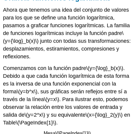
Ahora que tenemos una idea del conjunto de valores
para los que se define una función logarítmica,
pasamos a graficar funciones logarítmicas. La familia
de funciones logarítmicas incluye la función padre
\
(y={\log}_b(x)\)
junto con todas sus transformaciones:
desplazamientos, estiramientos, compresiones y
reflexiones.
Comenzamos con la función padre
\(y={\log}_b(x)\)
.
Debido a que cada función logarítmica de esta forma
es la inversa de una función exponencial con la
forma
\(y=b^x\)
, sus gráficas serán reflejos entre sí a
través de la línea
\(y=x\)
. Para ilustrar esto, podemos
observar la relación entre los valores de entrada y
salida de
\(y=2^x\)
y su equivalente
\(x={\log}_2(y)\)
en
Table
\(\PageIndex{1}\)
.
Mesa
\(\PageIndex{1}\)