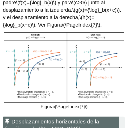
padre
\(f(x)={\log}_b(x)\)
y para
\(c>0\)
junto al
desplazamiento a la izquierda,
\(g(x)={\log}_b(x+c)\)
,
y el desplazamiento a la derecha,
\(h(x)=
{\log}_b(x−c)\)
. Ver Figura
\(\PageIndex{7}\)
.
Figura
\(\PageIndex{7}\)
Desplazamientos horizontales de la