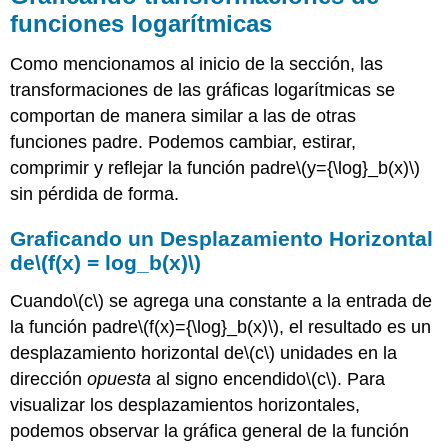
funciones logarítmicas
Como mencionamos al inicio de la sección, las
transformaciones de las gráficas logarítmicas se
comportan de manera similar a las de otras
funciones padre. Podemos cambiar, estirar,
comprimir y reflejar la función padre
\(y={\log}_b(x)\)
sin pérdida de forma.
Graficando un Desplazamiento Horizontal
de
\(f(x) = log_b(x)\)
Cuando
\(c\)
se agrega una constante a la entrada de
la función padre
\(f(x)={\log}_b(x)\)
, el resultado es un
desplazamiento horizontal de
\(c\)
unidades en la
dirección
opuesta
al signo encendido
\(c\)
. Para
visualizar los desplazamientos horizontales,
podemos observar la gráfica general de la función