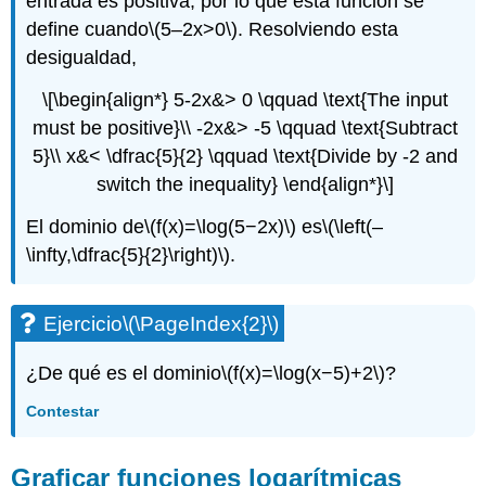
entrada es positiva, por lo que esta función se
define cuando
\(5–2x>0\)
. Resolviendo esta
desigualdad,
\[\begin{align*} 5-2x&> 0 \qquad \text{The input
must be positive}\\ -2x&> -5 \qquad \text{Subtract
5}\\ x&< \dfrac{5}{2} \qquad \text{Divide by -2 and
switch the inequality} \end{align*}\]
El dominio de
\(f(x)=\log(5−2x)\)
es
\(\left(–
\infty,\dfrac{5}{2}\right)\)
.
Ejercicio
\(\PageIndex{2}\)
¿De qué es el dominio
\(f(x)=\log(x−5)+2\)
?
Contestar
Graficar funciones logarítmicas