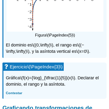
Figura
\(\PageIndex{5}\)
El dominio es
\((0,\infty)\)
, el rango es
\((−
\infty,\infty)\)
, y la asíntota vertical es
\(x=0\)
.
Ejercicio
\(\PageIndex{3}\)
Gráfica
\(f(x)={\log}_{\tfrac{1}{5}}(x)\)
. Declarar el
dominio, el rango y la asíntota.
Contestar
Graficando transformaciones de