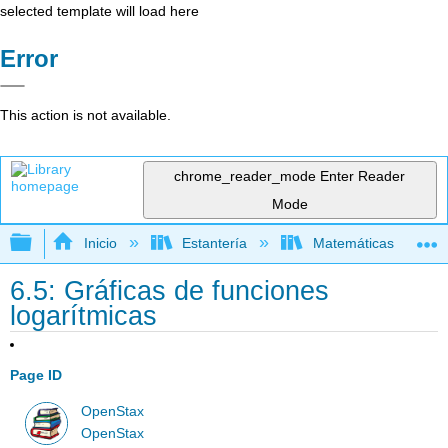
selected template will load here
Error
This action is not available.
chrome_reader_mode
Enter Reader
Mode
Expandir/contraer jerarquía global
Inicio
Estantería
Matemáticas
6.5: Gráficas de funciones
logarítmicas
Page ID
OpenStax
OpenStax