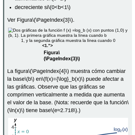
decreciente si
\(0<b<1\)
Ver Figura
\(\PageIndex{3}\)
.
1, y la segunda gráfica muestra la línea cuando 0
<1.">
Figura
\
(\PageIndex{3}\)
La figura
\(\PageIndex{4}\)
muestra cómo cambiar
la base
\(b\)
en
\(f(x)={\log}_b(x)\)
puede afectar a
las gráficas. Observe que las gráficas se
comprimen verticalmente a medida que aumenta
el valor de la base. (Nota: recuerde que la función
\
(\ln(x)\)
tiene base
\(e≈2.718\)
.)