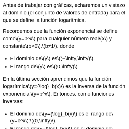
Antes de trabajar con gráficas, echaremos un vistazo
al dominio (el conjunto de valores de entrada) para el
que se define la función logarítmica.
Recordemos que la función exponencial se define
como
\(y=b^x\)
para cualquier número real
\(x\)
y
constante
\(b>0\)
,
\(b≠1\)
, donde
El dominio de
\(y\)
es
\((−\infty,\infty)\)
.
El rango de
\(y\)
es
\((0,\infty)\)
.
En la última sección aprendimos que la función
logarítmica
\(y={\log}_b(x)\)
es la inversa de la función
exponencial
\(y=b^x\)
. Entonces, como funciones
inversas:
El dominio de
\(y={\log}_b(x)\)
es el rango de
\
(y=b^x\)
:
\((0,\infty)\)
.
El rango de
\(y={\log}_b(x)\)
es el dominio de
\