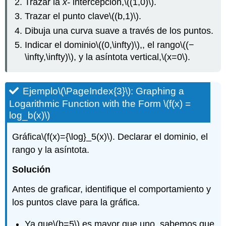
Trazar la
x-
intercepción,
\((1,0)\)
.
Trazar el punto clave
\((b,1)\)
.
Dibuja una curva suave a través de los puntos.
Indicar el dominio
\((0,\infty)\)
,, el rango
\((−
\infty,\infty)\)
, y la asíntota vertical,
\(x=0\)
.
Ejemplo
\(\PageIndex{3}\)
: Graphing a
Logarithmic Function with the Form
\(f(x) =
log_b(x)\)
Gráfica
\(f(x)={\log}_5(x)\)
. Declarar el dominio, el
rango y la asíntota.
Solución
Antes de graficar, identifique el comportamiento y
los puntos clave para la gráfica.
Ya que
\(b=5\)
es mayor que uno, sabemos que