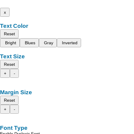
x
Text Color
Reset
Bright
Blues
Gray
Inverted
Text Size
Reset
+
-
Margin Size
Reset
+
-
Font Type
Enable Dyslexic Font