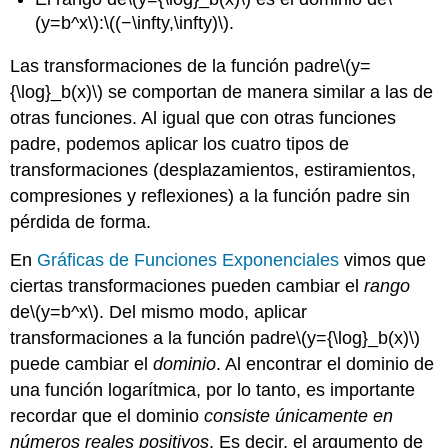
(y=b^x\)
:
\((−\infty,\infty)\)
.
Las transformaciones de la función padre
\(y=
{\log}_b(x)\)
se comportan de manera similar a las de
otras funciones. Al igual que con otras funciones
padre, podemos aplicar los cuatro tipos de
transformaciones (desplazamientos, estiramientos,
compresiones y reflexiones) a la función padre sin
pérdida de forma.
En
Gráficas de Funciones Exponenciales
vimos que
ciertas transformaciones pueden cambiar el
rango
de
\(y=b^x\)
. Del mismo modo, aplicar
transformaciones a la función padre
\(y={\log}_b(x)\)
puede cambiar el
dominio
. Al encontrar el dominio de
una función logarítmica, por lo tanto, es importante
recordar que el dominio
consiste únicamente en
números reales positivos
. Es decir, el argumento de