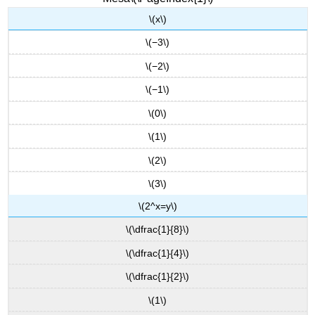
\(x\)
\(−3\)
\(−2\)
\(−1\)
\(0\)
\(1\)
\(2\)
\(3\)
\(2^x=y\)
\(\dfrac{1}{8}\)
\(\dfrac{1}{4}\)
\(\dfrac{1}{2}\)
\(1\)