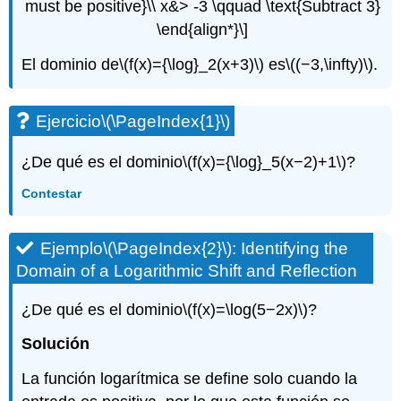
must be positive}\\ x&> -3 \qquad \text{Subtract 3}
\end{align*}\]
El dominio de
\(f(x)={\log}_2(x+3)\)
es
\((−3,\infty)\)
.
Ejercicio
\(\PageIndex{1}\)
¿De qué es el dominio
\(f(x)={\log}_5(x−2)+1\)
?
Contestar
Ejemplo
\(\PageIndex{2}\)
: Identifying the
Domain of a Logarithmic Shift and Reflection
¿De qué es el dominio
\(f(x)=\log(5−2x)\)
?
Solución
La función logarítmica se define solo cuando la