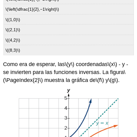
\(\left(\dfrac{1}{2},−1\right)\)
\((1,0)\)
\((2,1)\)
\((4,2)\)
\((8,3)\)
Como era de esperar, las
\(y\)
coordenadas
\(x\)
- y -
se invierten para las funciones inversas. La figura
\
(\PageIndex{2}\)
muestra la gráfica de
\(f\)
y
\(g\)
.