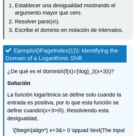
Establecer una desigualdad mostrando el
argumento mayor que cero.
Resolver para
\(x\)
.
Escribe el dominio en notación de intervalos.
Ejemplo
\(\PageIndex{1}\)
: Identifying the
Domain of a Logarithmic Shift
¿De qué es el dominio
\(f(x)={\log}_2(x+3)\)
?
Solución
La función logarítmica se define solo cuando la
entrada es positiva, por lo que esta función se
define cuando
\(x+3>0\)
. Resolviendo esta
desigualdad,
\[\begin{align*} x+3&> 0 \qquad \text{The input