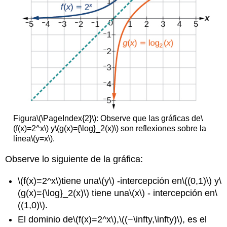
Figura
\(\PageIndex{2}\)
:
Observe que las gráficas de
\
(f(x)=2^x\)
y
\(g(x)={\log}_2(x)\)
son reflexiones sobre la
línea
\(y=x\)
.
Observe lo siguiente de la gráfica:
\(f(x)=2^x\)
tiene una
\(y\)
-intercepción en
\((0,1)\)
y
\
(g(x)={\log}_2(x)\)
tiene una
\(x\)
- intercepción en
\
((1,0)\)
.
El dominio de
\(f(x)=2^x\)
,
\((−\infty,\infty)\)
, es el