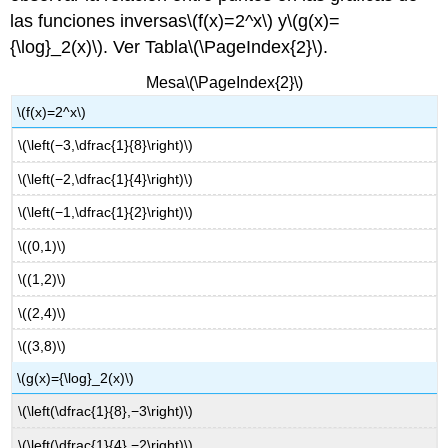
las funciones inversas
\(f(x)=2^x\)
y
\(g(x)=
{\log}_2(x)\)
. Ver Tabla
\(\PageIndex{2}\)
.
Mesa
\(\PageIndex{2}\)
\(f(x)=2^x\)
\(\left(−3,\dfrac{1}{8}\right)\)
\(\left(−2,\dfrac{1}{4}\right)\)
\(\left(−1,\dfrac{1}{2}\right)\)
\((0,1)\)
\((1,2)\)
\((2,4)\)
\((3,8)\)
\(g(x)={\log}_2(x)\)
\(\left(\dfrac{1}{8},−3\right)\)
\(\left(\dfrac{1}{4},−2\right)\)