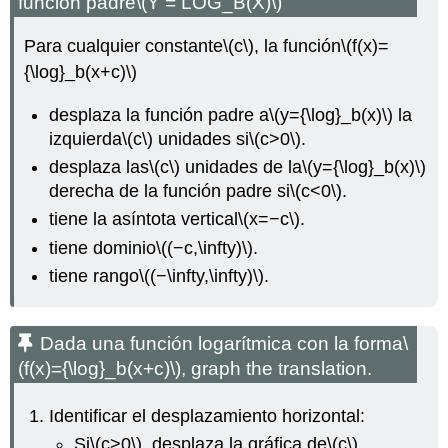
función padre
\(Y = LOG_B(X)\)
Para cualquier constante
\(c\)
, la función
\(f(x)=
{\log}_b(x+c)\)
desplaza la función padre a
\(y={\log}_b(x)\)
la
izquierda
\(c\)
unidades si
\(c>0\)
.
desplaza las
\(c\)
unidades de la
\(y={\log}_b(x)\)
derecha de la función padre si
\(c<0\)
.
tiene la asíntota vertical
\(x=−c\)
.
tiene dominio
\((−c,\infty)\)
.
tiene rango
\((−\infty,\infty)\)
.
Dada una función logarítmica con la forma
\
(f(x)={\log}_b(x+c)\)
, graph the translation.
Identificar el desplazamiento horizontal:
Si
\(c>0\)
, desplaza la gráfica de
\(c\)