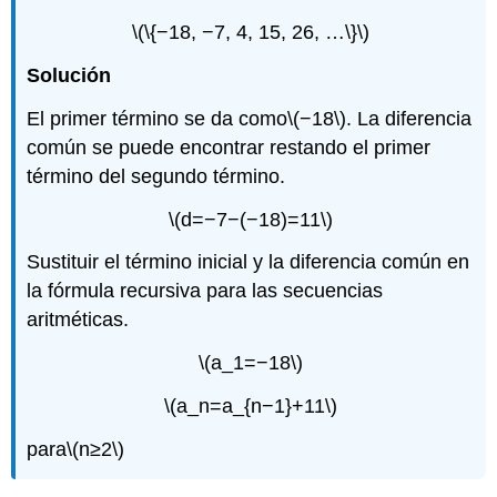
\(\{−18, −7, 4, 15, 26, …\}\)
Solución
El primer término se da como
\(−18\)
. La diferencia
común se puede encontrar restando el primer
término del segundo término.
\(d=−7−(−18)=11\)
Sustituir el término inicial y la diferencia común en
la fórmula recursiva para las secuencias
aritméticas.
\(a_1=−18\)
\(a_n=a_{n−1}+11\)
para
\(n≥2\)