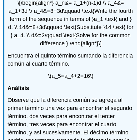
\[\begin{align*} a_n&= a_1+(n-1)d \\ a_4&=
a_1+3d \\ a_4&=8+3d\qquad \text{Write the fourth
term of the sequence in terms of }a_1 \text{ and }
d. \\ 14&=8+3d\qquad \text{Substitute }14 \text{ for
} a_4. \\ d&=2\qquad \text{Solve for the common
difference.} \end{align*}\]
Encuentra el quinto término sumando la diferencia
común al cuarto término.
\(a_5=a_4+2=16\)
Análisis
Observe que la diferencia común se agrega al
primer término una vez para encontrar el segundo
término, dos veces para encontrar el tercer
término, tres veces para encontrar el cuarto
término, y así sucesivamente. El décimo término