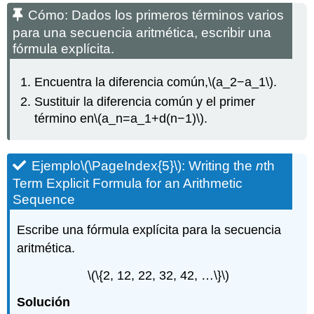
Cómo: Dados los primeros términos varios
para una secuencia aritmética, escribir una
fórmula explícita.
Encuentra la diferencia común,
\(a_2−a_1\)
.
Sustituir la diferencia común y el primer
término en
\(a_n=a_1+d(n−1)\)
.
Ejemplo
\(\PageIndex{5}\)
: Writing the
n
th
Term Explicit Formula for an Arithmetic
Sequence
Escribe una fórmula explícita para la secuencia
aritmética.
\(\{2, 12, 22, 32, 42, …\}\)
Solución