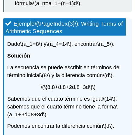
fórmula
\(a_n=a_1+(n−1)d\)
.
Ejemplo
\(\PageIndex{3}\)
: Writing Terms of
Arithmetic Sequences
Dado
\(a_1=8\)
y
\(a_4=14\)
, encontrar
\(a_5\)
.
Solución
La secuencia se puede escribir en términos del
término inicial
\(8\)
y la diferencia común
\(d\)
.
\(\{8,8+d,8+2d,8+3d\}\)
Sabemos que el cuarto término es igual
\(14\)
;
sabemos que el cuarto término tiene la forma
\
(a_1+3d=8+3d\)
.
Podemos encontrar la diferencia común
\(d\)
.