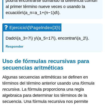
podría encontrarse sumando la diferencia común
al primer término nueve veces o usando la
ecuación
\(a_n=a_1+(n−1)d\)
.
Ejercicio
\(\PageIndex{3}\)
Dado
\(a_3=7\)
y
\(a_5=17\)
, encontrar
\(a_2\)
.
Responder
Uso de fórmulas recursivas para
secuencias aritméticas
Algunas secuencias aritméticas se definen en
términos del término anterior usando una
fórmula
recursiva
. La fórmula proporciona una regla
algebraica para determinar los términos de la
secuencia. Una fórmula recursiva nos permite