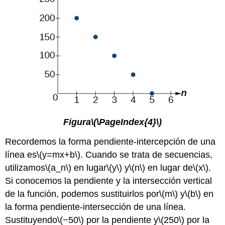
Figura
\(\PageIndex{4}\)
Recordemos la forma pendiente-intercepción de una
línea es
\(y=mx+b\)
. Cuando se trata de secuencias,
utilizamos
\(a_n\)
en lugar
\(y\)
y
\(n\)
en lugar de
\(x\)
.
Si conocemos la pendiente y la intersección vertical
de la función, podemos sustituirlos por
\(m\)
y
\(b\)
en
la forma pendiente-intersección de una línea.
Sustituyendo
\(−50\)
por la pendiente y
\(250\)
por la