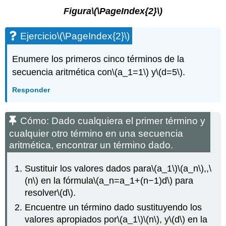
Figura
\(\PageIndex{2}\)
Ejercicio
\(\PageIndex{2}\)
Enumere los primeros cinco términos de la
secuencia aritmética con
\(a_1=1\)
y
\(d=5\)
.
Responder
Cómo: Dado cualquiera el primer término y
cualquier otro término en una secuencia
aritmética, encontrar un término dado.
Sustituir los valores dados para
\(a_1\)
\(a_n\)
,,
\
(n\)
en la fórmula
\(a_n=a_1+(n−1)d\)
para
resolver
\(d\)
.
Encuentre un término dado sustituyendo los
valores apropiados por
\(a_1\)
\(n\)
, y
\(d\)
en la