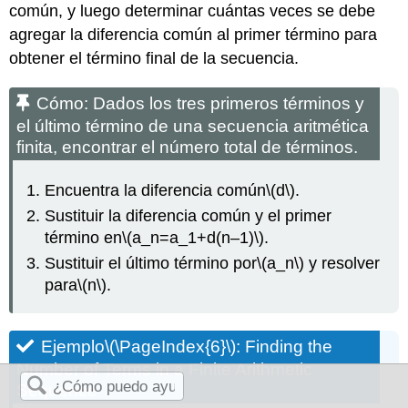
común, y luego determinar cuántas veces se debe
agregar la diferencia común al primer término para
obtener el término final de la secuencia.
Cómo: Dados los tres primeros términos y
el último término de una secuencia aritmética
finita, encontrar el número total de términos.
Encuentra la diferencia común
\(d\)
.
Sustituir la diferencia común y el primer
término en
\(a_n=a_1+d(n–1)\)
.
Sustituir el último término por
\(a_n\)
y resolver
para
\(n\)
.
Ejemplo
\(\PageIndex{6}\)
: Finding the
Number of Terms in a Finite Arithmetic
Sequence