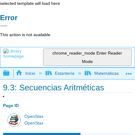
selected template will load here
Error
This action is not available.
chrome_reader_mode
Enter Reader
Mode
Expandir/contraer jerarquía global
Inicio
Estantería
Matemáticas
9.3: Secuencias Aritméticas
Page ID
OpenStax
OpenStax