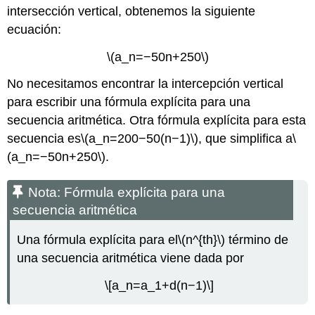
intersección vertical, obtenemos la siguiente
ecuación:
\(a_n=−50n+250\)
No necesitamos encontrar la intercepción vertical
para escribir una fórmula explícita para una
secuencia aritmética. Otra fórmula explícita para esta
secuencia es
\(a_n=200−50(n−1)\)
, que simplifica a
\
(a_n=−50n+250\)
.
Nota: Fórmula explícita para una
secuencia aritmética
Una fórmula explícita para el
\(n^{th}\)
término de
una secuencia aritmética viene dada por
\[a_n=a_1+d(n−1)\]