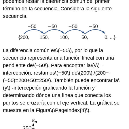
podemos restar la diferencia común del primer
término de la secuencia. Considera la siguiente
secuencia.
La diferencia común es
\(−50\)
, por lo que la
secuencia representa una función lineal con una
pendiente de
\(−50\)
. Para encontrar la
\(y\)
-
intercepción, restamos
\(−50\)
de
\(200\)
:
\(200−
(−50)=200+50=250\)
. También puede encontrar la
\
(y\)
-intercepción graficando la función y
determinando dónde una línea que conecta los
puntos se cruzaría con el eje vertical. La gráfica se
muestra en la Figura
\(\PageIndex{4}\)
.