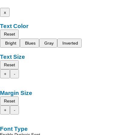
x
Text Color
Reset
Bright
Blues
Gray
Inverted
Text Size
Reset
+
-
Margin Size
Reset
+
-
Font Type
Enable Dyslexic Font