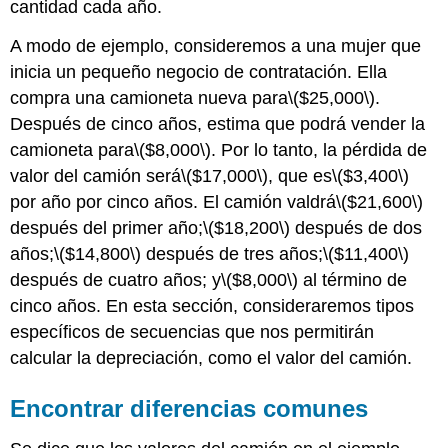
cantidad cada año.
A modo de ejemplo, consideremos a una mujer que
inicia un pequeño negocio de contratación. Ella
compra una camioneta nueva para
\($25,000\)
.
Después de cinco años, estima que podrá vender la
camioneta para
\($8,000\)
. Por lo tanto, la pérdida de
valor del camión será
\($17,000\)
, que es
\($3,400\)
por año por cinco años. El camión valdrá
\($21,600\)
después del primer año;
\($18,200\)
después de dos
años;
\($14,800\)
después de tres años;
\($11,400\)
después de cuatro años; y
\($8,000\)
al término de
cinco años. En esta sección, consideraremos tipos
específicos de secuencias que nos permitirán
calcular la depreciación, como el valor del camión.
Encontrar diferencias comunes