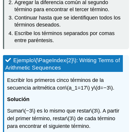
Agregar la diferencia común al segundo
término para encontrar el tercer término.
Continuar hasta que se identifiquen todos los
términos deseados.
Escribe los términos separados por comas
entre paréntesis.
Ejemplo
\(\PageIndex{2}\)
: Writing Terms of
Arithmetic Sequences
Escribir los primeros cinco términos de la
secuencia aritmética con
\(a_1=17\)
y
\(d=−3\)
.
Solución
Sumar
\(−3\)
es lo mismo que restar
\(3\)
. A partir
del primer término, restar
\(3\)
de cada término
para encontrar el siguiente término.