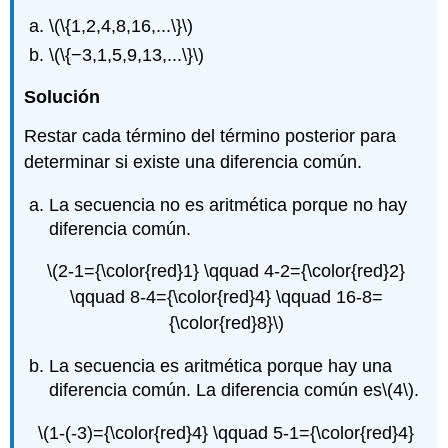
\(\{1,2,4,8,16,...\}\)
\(\{−3,1,5,9,13,...\}\)
Solución
Restar cada término del término posterior para
determinar si existe una diferencia común.
La secuencia no es aritmética porque no hay
diferencia común.
\(2-1={\color{red}1} \qquad 4-2={\color{red}2}
\qquad 8-4={\color{red}4} \qquad 16-8=
{\color{red}8}\)
La secuencia es aritmética porque hay una
diferencia común. La diferencia común es
\(4\)
.
\(1-(-3)={\color{red}4} \qquad 5-1={\color{red}4}