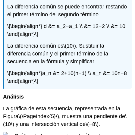
La diferencia común se puede encontrar restando
el primer término del segundo término.
\[\begin{align*} d &= a_2−a_1 \\ &= 12−2 \\ &= 10
\end{align*}\]
La diferencia común es
\(10\)
. Sustituir la
diferencia común y el primer término de la
secuencia en la fórmula y simplificar.
\[\begin{align*}a_n &= 2+10(n−1) \\ a_n &= 10n−8
\end{align*}\]
Análisis
La gráfica de esta secuencia, representada en la
Figura
\(\PageIndex{5}\)
, muestra una pendiente de
\
(10\)
y una intersección vertical de
\(−8\)
.