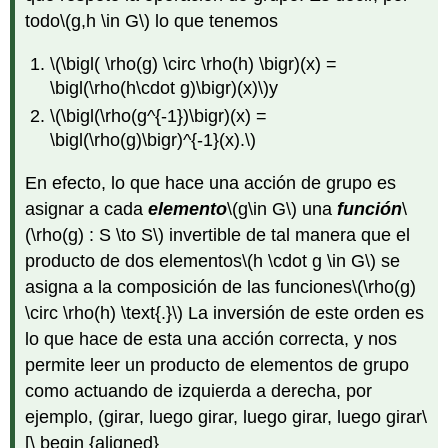
the
todo
\(g,h \in G\)
lo que tenemos
tangle
group
(where
\(\bigl( \rho(g) \circ \rho(h) \bigr)(x) =
successive
\bigl(\rho(h\cdot g)\bigr)(x)\)
y
twists
\(\bigl(\rho(g^{-1})\bigr)(x) =
always
\bigl(\rho(g)\bigr)^{-1}(x).\)
compound
on
each
En efecto, lo que hace una acción de grupo es
other)
asignar a cada
elemento
\(g\in G\)
una
función
\
but
(\rho(g) : S \to S\)
invertible de tal manera que el
order
producto de dos elementos
\(h \cdot g \in G\)
se
two
in
asigna a la composición de las funciones
\(\rho(g)
the
\circ \rho(h) \text{.}\)
La inversión de este orden es
permutation
lo que hace de esta una acción correcta, y nos
group
(which
permite leer un producto de elementos de grupo
only
como actuando de izquierda a derecha, por
looks
ejemplo, (girar, luego girar, luego girar, luego girar\
at
the
[\ begin {aligned}