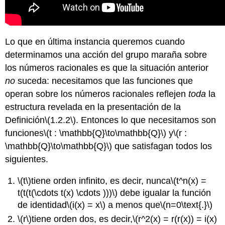
Lo que en última instancia queremos cuando
determinamos una acción del grupo maraña sobre
los números racionales es que la situación anterior
no
suceda: necesitamos que las funciones que
operan sobre los números racionales reflejen
toda
la
estructura revelada en la presentación de la
Definición
\(1.2.2\)
. Entonces lo que necesitamos son
funciones
\(t : \mathbb{Q}\to\mathbb{Q}\)
y
\(r :
\mathbb{Q}\to\mathbb{Q}\)
que satisfagan todos los
siguientes.
\(t\)
tiene orden infinito, es decir, nunca
\(t^n(x) =
t(t(t(\cdots t(x) \cdots )))\)
debe igualar la función
de identidad
\(i(x) = x\)
a menos que
\(n=0\text{.}\)
\(r\)
tiene orden dos, es decir,
\(r^2(x) = r(r(x)) = i(x)