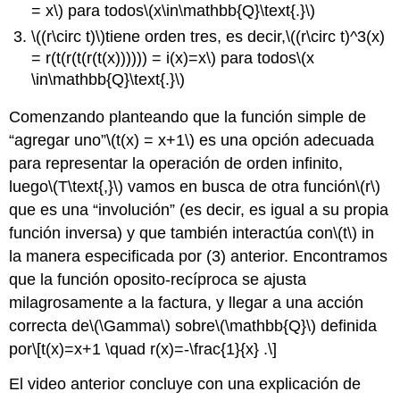
= x\)
para todos
\(x\in\mathbb{Q}\text{.}\)
\((r\circ t)\)
tiene orden tres, es decir,
\((r\circ t)^3(x)
= r(t(r(t(r(t(x)))))) = i(x)=x\)
para todos
\(x
\in\mathbb{Q}\text{.}\)
Comenzando planteando que la función simple de
“agregar uno”
\(t(x) = x+1\)
es una opción adecuada
para representar la operación de orden infinito,
luego
\(T\text{,}\)
vamos en busca de otra función
\(r\)
que es una “involución” (es decir, es igual a su propia
función inversa) y que también interactúa con
\(t\)
in
la manera especificada por (3) anterior. Encontramos
que la función oposito-recíproca se ajusta
milagrosamente a la factura, y llegar a una acción
correcta de
\(\Gamma\)
sobre
\(\mathbb{Q}\)
definida
por
\[t(x)=x+1 \quad r(x)=-\frac{1}{x} .\]
El video anterior concluye con una explicación de