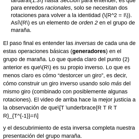
tardará
\(1.3\)
hasta Sección para entender, es que
para enredos
racionales
, solo se necesitan dos
rotaciones para volver a la identidad (
\(R^2 = I\)
).
Así
\(R\)
es un elemento de
orden 2
en el grupo de
maraña.
El paso final es entender las
inversas
de cada una de
estas operaciones básicas (
generadores
) en el
grupo de maraña. Lo que queda claro del punto (2)
anterior es que
\(R\)
es su propio inverso. Lo que es
menos claro es cómo “destorcer un giro”, es decir,
cómo construir un giro inverso usando solo
más
del
mismo giro (combinado con posiblemente algunas
rotaciones). El video de arriba hace la mejor justicia a
la observación de que
\[T \underbrace{R T R T
R}_{T^{-1}}=I\]
y el descubrimiento de esta inversa completa nuestra
presentación del grupo maraña.