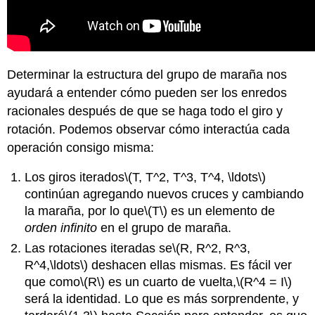
del
grupo
Tangle
sobre
los
Determinar la estructura del grupo de maraña nos
números
racionales
ayudará a entender cómo pueden ser los enredos
\
racionales después de que se haga todo el giro y
(1.2.4\) Ejercicios
rotación. Podemos observar cómo interactúa cada
operación consigo misma:
Los giros iterados
\(T, T^2, T^3, T^4, \ldots\)
continúan agregando nuevos cruces y cambiando
la maraña, por lo que
\(T\)
es un elemento de
orden infinito
en el grupo de maraña.
Las rotaciones iteradas se
\(R, R^2, R^3,
R^4,\ldots\)
deshacen ellas mismas. Es fácil ver
que como
\(R\)
es un cuarto de vuelta,
\(R^4 = I\)
será la identidad. Lo que es más sorprendente, y