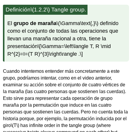
Definición
\(1.2.2\)
Tangle group.
El
grupo de maraña
\(\Gamma\text{,}\)
definido
como el conjunto de todas las operaciones que
llevan una maraña racional a otra, tiene la
presentación
\[\Gamma=\left\langle T, R \mid
R^{2}=I=(T R)^{3}\right\rangle .\]
Cuando intentemos entender más concretamente a este
grupo, podríamos intentar, como en el video anterior,
examinar su acción sobre el conjunto de cuatro vértices de
la maraña (las cuatro personas que sostienen las cuerdas).
Esto sirve para representar cada operación de grupo
maraña por la permutación que induce en las cuatro
personas que sostienen las cuerdas. Pero no cuenta toda la
historia porque, por ejemplo, la permutación inducida por el
giro
\(T\)
has infinite order in the tangle group (where