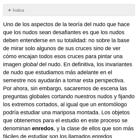
Índice
\
Uno de los aspectos de la teoría del nudo que hace
(1.2.1\) Construyendo
enredos
que los nudos sean desafiantes es que los nudos
racionales
deben entenderse en su totalidad: no sobre la base
\
de mirar solo algunos de sus cruces sino de ver
(1.2.2\) Cómo
cómo encajan todos esos cruces para pintar una
opera
el
imagen
global
del nudo. En definitiva, los invariantes
Grupo
de nudo que estudiamos más adelante en el
Tangle
semestre nos ayudarán a tomar esta perspectiva.
Cuando
Por ahora, sin embargo, sacaremos de escena las
intentemos
preguntas globales cortando nuestros nudos y fijando
entender
más
los extremos cortados, al igual que un entomólogo
concretamente
podría estudiar una mariposa montada. Los objetos
a
que obtenemos para el estudio en este proceso se
este
grupo,
denominan
enredos
, y la clase de ellos que son más
podríamos
fáciles de estudiar son los llamados enredos