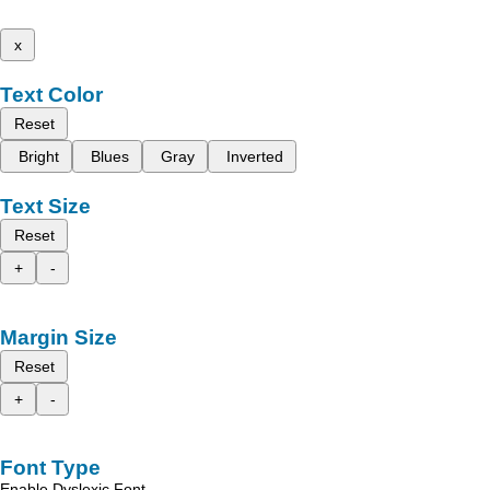
x
Text Color
Reset
Bright
Blues
Gray
Inverted
Text Size
Reset
+
-
Margin Size
Reset
+
-
Font Type
Enable Dyslexic Font