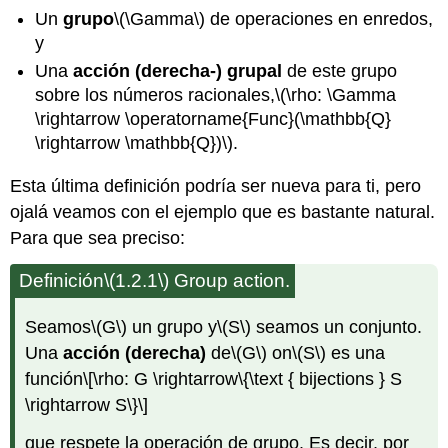
las
Un
grupo
\(\Gamma\)
de operaciones en enredos,
cuerdas.
y
Pero
no
Una
acción (derecha-) grupal
de este grupo
cuenta
sobre los números racionales,
\(\rho: \Gamma
toda
\rightarrow \operatorname{Func}(\mathbb{Q}
la
\rightarrow \mathbb{Q})\)
.
historia
porque,
Esta última definición podría ser nueva para ti, pero
por
ejemplo,
ojalá veamos con el ejemplo que es bastante natural.
la
Para que sea preciso:
permutación
inducida
Definición
\(1.2.1\)
Group action.
por
el
Seamos
\(G\)
un grupo y
\(S\)
seamos un conjunto.
giro\
(T\)
Una
acción (derecha)
de
\(G\)
on
\(S\)
es una
has
función
\[\rho: G \rightarrow\{\text { bijections } S
infinite
\rightarrow S\}\]
order
in
que respete la operación de grupo. Es decir, por