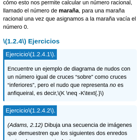
cómo esto nos permite calcular un número racional,
llamado el número de
maraña
, para una maraña
racional una vez que asignamos a la maraña vacía el
número 0.
\(1.2.4\)
Ejercicios
Ejercicio
\(1.2.4.1\)
.
Encuentre un ejemplo de diagrama de nudos con
un número igual de cruces “sobre” como cruces
“inferiores”, pero el nudo que representa
no
es
anfiqueiral, es decir,
\(K \neq -K\text{.}\)
Ejercicio
\(1.2.4.2\)
.
(Adams, 2.12)
Dibuja una secuencia de imágenes
que demuestren que los siguientes dos enredos