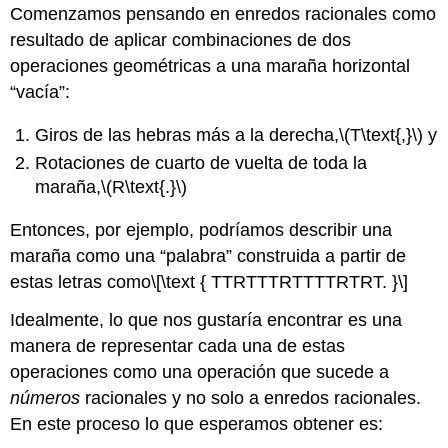
Comenzamos pensando en enredos racionales como
las
cuerdas).
resultado de aplicar combinaciones de dos
Esto
operaciones geométricas a una maraña horizontal
sirve
“vacía”:
para
representar
Giros de las hebras más a la derecha,
\(T\text{,}\)
y
cada
operación
Rotaciones de cuarto de vuelta de toda la
de
maraña,
\(R\text{.}\)
grupo
maraña
Entonces, por ejemplo, podríamos describir una
por
maraña como una “palabra” construida a partir de
la
permutación
estas letras como
\[\text { TTRTTTRTTTTRTRT. }\]
que
induce
Idealmente, lo que nos gustaría encontrar es una
en
manera de representar cada una de estas
las
operaciones como una operación que sucede a
cuatro
personas
números
racionales y no solo a enredos racionales.
que
En este proceso lo que esperamos obtener es:
sostienen