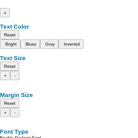
x
Text Color
Reset
Bright
Blues
Gray
Inverted
Text Size
Reset
+
-
Margin Size
Reset
+
-
Font Type
Enable Dyslexic Font