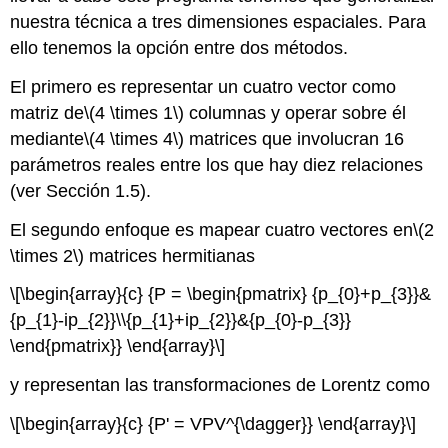
nuestra técnica a tres dimensiones espaciales. Para
ello tenemos la opción entre dos métodos.
El primero es representar un cuatro vector como
matriz de
\(4 \times 1\)
columnas y operar sobre él
mediante
\(4 \times 4\)
matrices que involucran 16
parámetros reales entre los que hay diez relaciones
(ver Sección 1.5).
El segundo enfoque es mapear cuatro vectores en
\(2
\times 2\)
matrices hermitianas
\[\begin{array}{c} {P = \begin{pmatrix} {p_{0}+p_{3}}&
{p_{1}-ip_{2}}\\{p_{1}+ip_{2}}&{p_{0}-p_{3}}
\end{pmatrix}} \end{array}\]
y representan las transformaciones de Lorentz como
\[\begin{array}{c} {P' = VPV^{\dagger}} \end{array}\]