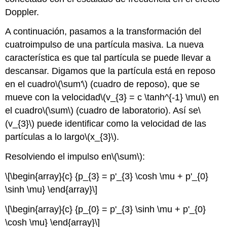
Doppler.
A continuación, pasamos a la transformación del
cuatroimpulso de una partícula masiva. La nueva
característica es que tal partícula se puede llevar a
descansar. Digamos que la partícula está en reposo
en el cuadro
\(\sum'\)
(cuadro de reposo), que se
mueve con la velocidad
\(v_{3} = c \tanh^{-1} \mu\)
en
el cuadro
\(\sum\)
(cuadro de laboratorio). Así se
\
(v_{3}\)
puede identificar como la velocidad de las
partículas a lo largo
\(x_{3}\)
.
Resolviendo el impulso en
\(\sum\)
:
\[\begin{array}{c} {p_{3} = p'_{3} \cosh \mu + p'_{0}
\sinh \mu} \end{array}\]
\[\begin{array}{c} {p_{0} = p'_{3} \sinh \mu + p'_{0}
\cosh \mu} \end{array}\]