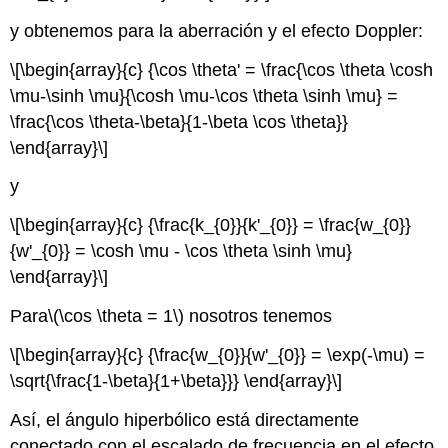
y obtenemos para la aberración y el efecto Doppler:
\[\begin{array}{c} {\cos \theta' = \frac{\cos \theta \cosh
\mu-\sinh \mu}{\cosh \mu-\cos \theta \sinh \mu} =
\frac{\cos \theta-\beta}{1-\beta \cos \theta}}
\end{array}\]
y
\[\begin{array}{c} {\frac{k_{0}}{k'_{0}} = \frac{w_{0}}
{w'_{0}} = \cosh \mu - \cos \theta \sinh \mu}
\end{array}\]
Para
\(\cos \theta = 1\)
nosotros tenemos
\[\begin{array}{c} {\frac{w_{0}}{w'_{0}} = \exp(-\mu) =
\sqrt{\frac{1-\beta}{1+\beta}}} \end{array}\]
Así, el ángulo hiperbólico está directamente
conectado con el escalado de frecuencia en el efecto