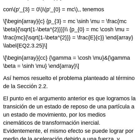
con
\(p'_{3} = 0\)
\(p'_{0} = mc\)
,, tenemos
\[\begin{array}{c} {p_{3} = mc \sinh \mu = \frac{mc
\beta}{\sqrt{1-\beta^{2}}}}\\ {p_{0} = mc \cosh \mu =
\frac{mc}{\sqrt{1-\beta^{2}}} = \frac{E}{c}} \end{array}
\label{EQ2.3.25}\]
\[\begin{array}{cc} {\gamma = \cosh \mu}&{\gamma
\beta = \sinh \mu} \end{array}\]
Así hemos resuelto el problema planteado al término
de la Sección 2.2.
El punto en el argumento anterior es que logramos la
transición de un estado de reposo de una partícula a
un estado de movimiento, por los medios
cinemáticos de transformación inercial.
Evidentemente, el mismo efecto se puede lograr por
medio de la aceleración debido a una fuerza, y