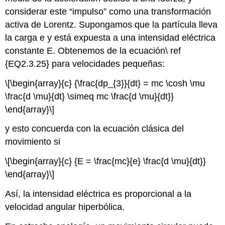
considerar este “impulso” como una transformación
activa de Lorentz. Supongamos que la partícula lleva
la carga e y está expuesta a una intensidad eléctrica
constante E. Obtenemos de la ecuación\ ref
{EQ2.3.25} para velocidades pequeñas:
\[\begin{array}{c} {\frac{dp_{3}}{dt} = mc \cosh \mu
\frac{d \mu}{dt} \simeq mc \frac{d \mu}{dt}}
\end{array}\]
y esto concuerda con la ecuación clásica del
movimiento si
\[\begin{array}{c} {E = \frac{mc}{e} \frac{d \mu}{dt}}
\end{array}\]
Así, la intensidad eléctrica es proporcional a la
velocidad angular hiperbólica.