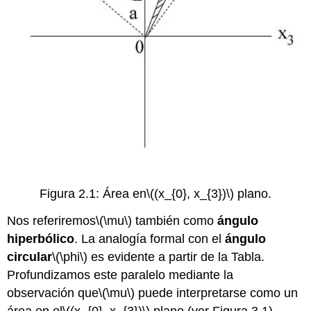
Figura 2.1: Área en
\((x_{0}, x_{3})\)
plano.
Nos referiremos
\(\mu\)
también como
ángulo
hiperbólico
. La analogía formal con el
ángulo
circular
\(\phi\)
es evidente a partir de la Tabla.
Profundizamos este paralelo mediante la
observación que
\(\mu\)
puede interpretarse como un