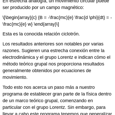
En estrecha analogía, un movimiento circular puede
ser producido por un campo magnético:
\[\begin{array}{c} {B = -\frac{mc}{e} \frac{d \phi}{dt} = -
\frac{mc}{e} w} \end{array}\]
Esta es la conocida relación ciclotrón.
Los resultados anteriores son notables por varias
razones. Sugieren una estrecha conexión entre la
electrodinámica y el grupo Lorentz e indican cómo el
método teórico grupal nos proporciona resultados
generalmente obtenidos por ecuaciones de
movimiento.
Todo esto nos acerca un paso más a nuestro
programa de establecer gran parte de la física dentro
de un marco teórico grupal, comenzando en
particular con el grupo Lorentz. Sin embargo, para
llevar a cabo este programa tenemos que generalizar