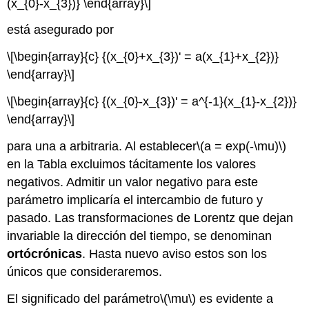
(x_{0}-x_{3})} \end{array}\]
está asegurado por
\[\begin{array}{c} {(x_{0}+x_{3})' = a(x_{1}+x_{2})}
\end{array}\]
\[\begin{array}{c} {(x_{0}-x_{3})' = a^{-1}(x_{1}-x_{2})}
\end{array}\]
para una a arbitraria. Al establecer
\(a = exp(-\mu)\)
en la Tabla excluimos tácitamente los valores
negativos. Admitir un valor negativo para este
parámetro implicaría el intercambio de futuro y
pasado. Las transformaciones de Lorentz que dejan
invariable la dirección del tiempo, se denominan
ortócrónicas
. Hasta nuevo aviso estos son los
únicos que consideraremos.
El significado del parámetro
\(\mu\)
es evidente a