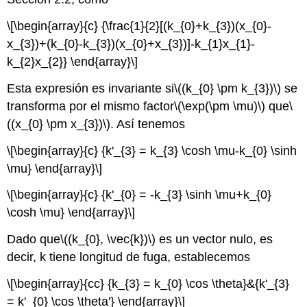
\[\begin{array}{c} {\frac{1}{2}[(k_{0}+k_{3})(x_{0}-
x_{3})+(k_{0}-k_{3})(x_{0}+x_{3})]-k_{1}x_{1}-
k_{2}x_{2}} \end{array}\]
Esta expresión es invariante si
\((k_{0} \pm k_{3})\)
se
transforma por el mismo factor
\(\exp(\pm \mu)\)
que
\
((x_{0} \pm x_{3})\)
. Así tenemos
\[\begin{array}{c} {k'_{3} = k_{3} \cosh \mu-k_{0} \sinh
\mu} \end{array}\]
\[\begin{array}{c} {k'_{0} = -k_{3} \sinh \mu+k_{0}
\cosh \mu} \end{array}\]
Dado que
\((k_{0}, \vec{k})\)
es un vector nulo, es
decir, k tiene longitud de fuga, establecemos
\[\begin{array}{cc} {k_{3} = k_{0} \cos \theta}&{k'_{3}
= k'_{0} \cos \theta'} \end{array}\]