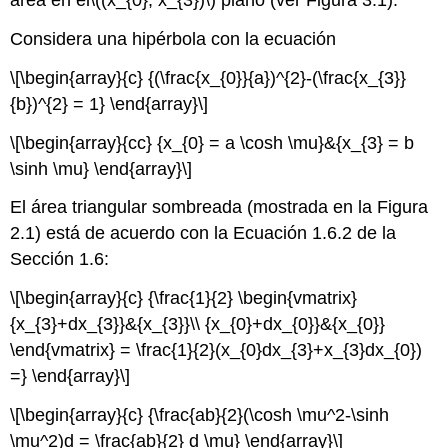
área en el
\((x_{0}, x_{3})\)
plano (ver Figura 3.1).
Considera una hipérbola con la ecuación
\[\begin{array}{c} {(\frac{x_{0}}{a})^{2}-(\frac{x_{3}}
{b})^{2} = 1} \end{array}\]
\[\begin{array}{cc} {x_{0} = a \cosh \mu}&{x_{3} = b
\sinh \mu} \end{array}\]
El área triangular sombreada (mostrada en la Figura
2.1) está de acuerdo con la Ecuación 1.6.2 de la
Sección 1.6:
\[\begin{array}{c} {\frac{1}{2} \begin{vmatrix}
{x_{3}+dx_{3}}&{x_{3}}\\ {x_{0}+dx_{0}}&{x_{0}}
\end{vmatrix} = \frac{1}{2}(x_{0}dx_{3}+x_{3}dx_{0})
=} \end{array}\]
\[\begin{array}{c} {\frac{ab}{2}(\cosh \mu^2-\sinh
\mu^2)d = \frac{ab}{2} d \mu} \end{array}\]