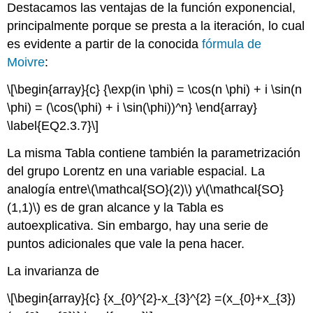
Destacamos las ventajas de la función exponencial,
principalmente porque se presta a la iteración, lo cual
es evidente a partir de la conocida
fórmula de
Moivre
:
\[\begin{array}{c} {\exp(in \phi) = \cos(n \phi) + i \sin(n
\phi) = (\cos(\phi) + i \sin(\phi))^n} \end{array}
\label{EQ2.3.7}\]
La misma Tabla contiene también la parametrización
del grupo Lorentz en una variable espacial. La
analogía entre
\(\mathcal{SO}(2)\)
y
\(\mathcal{SO}
(1,1)\)
es de gran alcance y la Tabla es
autoexplicativa. Sin embargo, hay una serie de
puntos adicionales que vale la pena hacer.
La invarianza de
\[\begin{array}{c} {x_{0}^{2}-x_{3}^{2} =(x_{0}+x_{3})