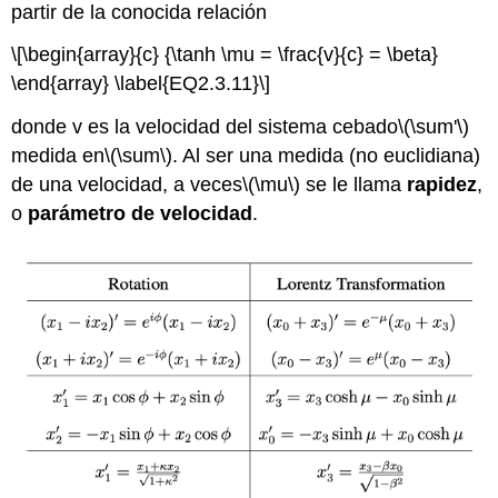
partir de la conocida relación
\[\begin{array}{c} {\tanh \mu = \frac{v}{c} = \beta}
\end{array} \label{EQ2.3.11}\]
donde v es la velocidad del sistema cebado
\(\sum'\)
medida en
\(\sum\)
. Al ser una medida (no euclidiana)
de una velocidad, a veces
\(\mu\)
se le llama
rapidez
,
o
parámetro de velocidad
.