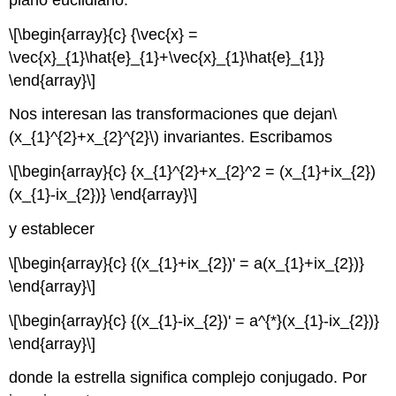
\[\begin{array}{c} {\vec{x} =
\vec{x}_{1}\hat{e}_{1}+\vec{x}_{1}\hat{e}_{1}}
\end{array}\]
Nos interesan las transformaciones que dejan
\
(x_{1}^{2}+x_{2}^{2}\)
invariantes. Escribamos
\[\begin{array}{c} {x_{1}^{2}+x_{2}^2 = (x_{1}+ix_{2})
(x_{1}-ix_{2})} \end{array}\]
y establecer
\[\begin{array}{c} {(x_{1}+ix_{2})' = a(x_{1}+ix_{2})}
\end{array}\]
\[\begin{array}{c} {(x_{1}-ix_{2})' = a^{*}(x_{1}-ix_{2})}
\end{array}\]
donde la estrella significa complejo conjugado. Por