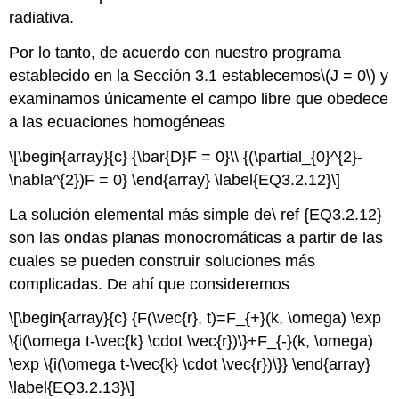
radiativa.
Por lo tanto, de acuerdo con nuestro programa
establecido en la Sección 3.1 establecemos
\(J = 0\)
y
examinamos únicamente el campo libre que obedece
a las ecuaciones homogéneas
\[\begin{array}{c} {\bar{D}F = 0}\\ {(\partial_{0}^{2}-
\nabla^{2})F = 0} \end{array} \label{EQ3.2.12}\]
La solución elemental más simple de\ ref {EQ3.2.12}
son las ondas planas monocromáticas a partir de las
cuales se pueden construir soluciones más
complicadas. De ahí que consideremos
\[\begin{array}{c} {F(\vec{r}, t)=F_{+}(k, \omega) \exp
\{i(\omega t-\vec{k} \cdot \vec{r})\}+F_{-}(k, \omega)
\exp \{i(\omega t-\vec{k} \cdot \vec{r})\}} \end{array}
\label{EQ3.2.13}\]