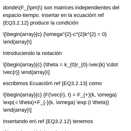
donde
\(F_{\pm}\)
son matrices independientes del
espacio-tiempo. Insertar en la ecuación\ ref
{EQ3.2.12} produce la condición
\[\begin{array}{c} {\omega^{2}-c^{2}k^{2} = 0}
\end{array}\]
Introduciendo la notación
\[\begin{array}{c} {\theta = k_{0}r_{0}-\vec{k} \cdot
\vec{r}} \end{array}\]
escribimos Ecuación\ ref {EQ3.2.13} como
\[\begin{array}{c} {F(\vec{r}, t) = F_{+}(k, \omega)
\exp(-i \theta)+F_{-}(k, \omega) \exp (i \theta)}
\end{array}\]
Insertando en\ ref {EQ3.2.12} tenemos