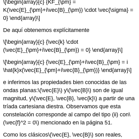
\[\begin{array}{c} {KF_{\pm} =
K(\vec{E}_{\pm}+i\vec{B}_{\pm}) \cdot \vec{\sigma} =
0} \end{array}\]
De aquí obtenemos explícitamente
\[\begin{array}{c} {\vec{k} \cdot
(\vec{E}_{\pm}+i\vec{B}_{\pm}) = 0} \end{array}\]
\[\begin{array}{c} {\vec{E}_{\pm}+i\vec{B}_{\pm} = i
\hat{k}x(\vec{E}_{\pm}+i\vec{B}_{\pm})} \end{array}\]
e inferimos las propiedades bien conocidas de las
ondas planas:
\(\vec{E}\)
y
\(\vec{B}\)
son de igual
magnitud, y
\(\vec{E}, \vec{B}, \vec{k}\)
a partir de una
tríada cartesiana diestra. Observamos que esta
constelación corresponde al campo del tipo (ii) con
\
(\vec{f}^2 = 0\)
mencionado en la página 51.
Como los clásicos
\(\vec{E}, \vec{B}\)
son reales,