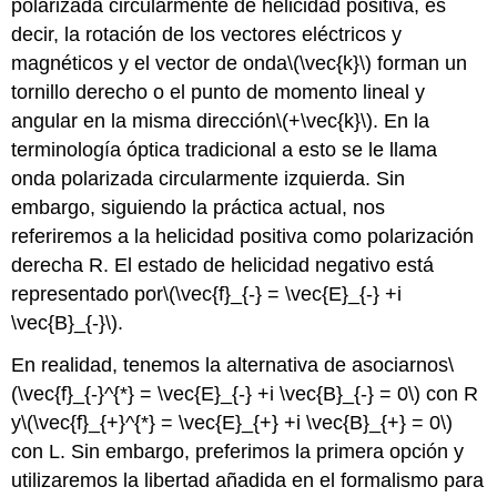
polarizada circularmente de helicidad positiva, es
decir, la rotación de los vectores eléctricos y
magnéticos y el vector de onda
\(\vec{k}\)
forman un
tornillo derecho o el punto de momento lineal y
angular en la misma dirección
\(+\vec{k}\)
. En la
terminología óptica tradicional a esto se le llama
onda polarizada circularmente izquierda. Sin
embargo, siguiendo la práctica actual, nos
referiremos a la helicidad positiva como polarización
derecha R. El estado de helicidad negativo está
representado por
\(\vec{f}_{-} = \vec{E}_{-} +i
\vec{B}_{-}\)
.
En realidad, tenemos la alternativa de asociarnos
\
(\vec{f}_{-}^{*} = \vec{E}_{-} +i \vec{B}_{-} = 0\)
con R
y
\(\vec{f}_{+}^{*} = \vec{E}_{+} +i \vec{B}_{+} = 0\)
con L. Sin embargo, preferimos la primera opción y
utilizaremos la libertad añadida en el formalismo para