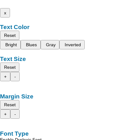
x
Text Color
Reset
Bright
Blues
Gray
Inverted
Text Size
Reset
+
-
Margin Size
Reset
+
-
Font Type
Enable Dyslexic Font