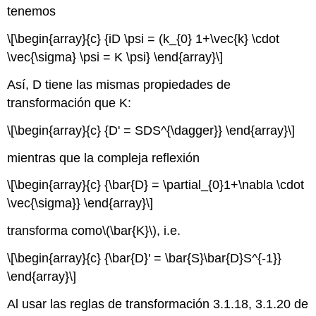
tenemos
\[\begin{array}{c} {iD \psi = (k_{0} 1+\vec{k} \cdot
\vec{\sigma} \psi = K \psi} \end{array}\]
Así, D tiene las mismas propiedades de
transformación que K:
\[\begin{array}{c} {D' = SDS^{\dagger}} \end{array}\]
mientras que la compleja reflexión
\[\begin{array}{c} {\bar{D} = \partial_{0}1+\nabla \cdot
\vec{\sigma}} \end{array}\]
transforma como
\(\bar{K}\)
, i.e.
\[\begin{array}{c} {\bar{D}' = \bar{S}\bar{D}S^{-1}}
\end{array}\]
Al usar las reglas de transformación 3.1.18, 3.1.20 de