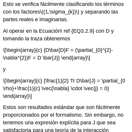
Esto se verifica fácilmente clasificando los términos
con los factores
\((1,\sigma_{k})\)
y separando las
partes reales e imaginarias.
Al operar en la Ecuación\ ref {EQ3.2.9} con D y
tomando la traza obtenemos
\[\begin{array}{c} {D\bar{D}F = (\partial_{0}^{2}-
\nabla^{2})F = D \bar{J}} \end{array}\]
y
\[\begin{array}{c} {\frac{1}{2} Tr D\bar{J} = \partial_{0
\rho}+\frac{1}{c} \vec{\nabla} \cdot \vec{j} = 0}
\end{array}\]
Estos son resultados estándar que son fácilmente
proporcionados por el formalismo. Sin embargo, no
tenemos una expresión explícita para J que sea
satisfactoria para una teoría de la interacción