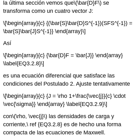
la última sección vemos que
\(\bar{D}F\)
se
transforma como un cuatro vector J:
\[\begin{array}{c} {(\bar{S}\bar{D}S^{-1})(SFS^{-1}) =
\bar{S}\bar{J}S^{-1}} \end{array}\]
Así
\[\begin{array}{c} {\bar{D}F = \bar{J}} \end{array}
\label{EQ3.2.8}\]
es una ecuación diferencial que satisface las
condiciones del Postulado 2. Ajuste tentativamente
\[\begin{array}{c} {J = \rho 1+\frac{\vec{j}}{c} \cdot
\vec{\sigma}} \end{array} \label{EQ3.2.9}\]
con
\(\rho, \vec{j}\)
las densidades de carga y
corriente,\ ref {EQ3.2.8} es de hecho una forma
compacta de las ecuaciones de Maxwell.