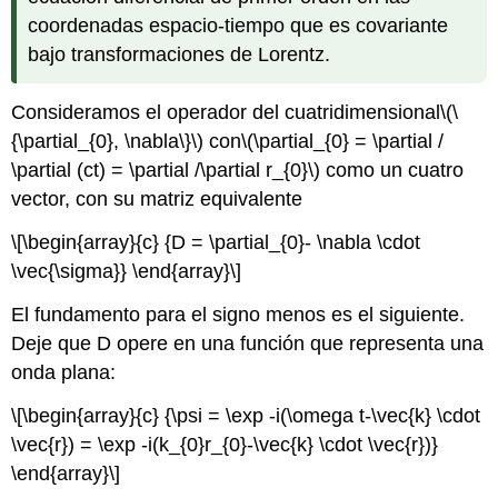
coordenadas espacio-tiempo que es covariante
bajo transformaciones de Lorentz.
Consideramos el operador del cuatridimensional
\(\
{\partial_{0}, \nabla\}\)
con
\(\partial_{0} = \partial /
\partial (ct) = \partial /\partial r_{0}\)
como un cuatro
vector, con su matriz equivalente
\[\begin{array}{c} {D = \partial_{0}- \nabla \cdot
\vec{\sigma}} \end{array}\]
El fundamento para el signo menos es el siguiente.
Deje que D opere en una función que representa una
onda plana:
\[\begin{array}{c} {\psi = \exp -i(\omega t-\vec{k} \cdot
\vec{r}) = \exp -i(k_{0}r_{0}-\vec{k} \cdot \vec{r})}
\end{array}\]