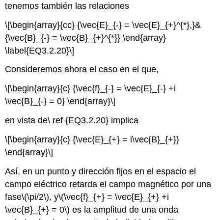
tenemos también las relaciones
\[\begin{array}{cc} {\vec{E}_{-} = \vec{E}_{+}^{*},}&
{\vec{B}_{-} = \vec{B}_{+}^{*}} \end{array}
\label{EQ3.2.20}\]
Consideremos ahora el caso en el que,
\[\begin{array}{c} {\vec{f}_{-} = \vec{E}_{-} +i
\vec{B}_{-} = 0} \end{array}\]
en vista de\ ref {EQ3.2.20} implica
\[\begin{array}{c} {\vec{E}_{+} = i\vec{B}_{+}}
\end{array}\]
Así, en un punto y dirección fijos en el espacio el
campo eléctrico retarda el campo magnético por una
fase
\(\pi/2\)
, y
\(\vec{f}_{+} = \vec{E}_{+} +i
\vec{B}_{+} = 0\)
es la amplitud de una onda