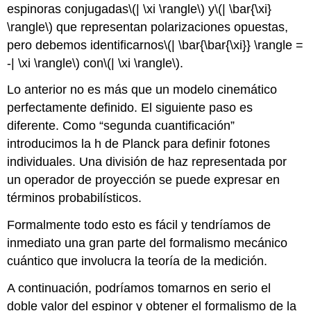
espinoras conjugadas
\(| \xi \rangle\)
y
\(| \bar{\xi}
\rangle\)
que representan polarizaciones opuestas,
pero debemos identificarnos
\(| \bar{\bar{\xi}} \rangle =
-| \xi \rangle\)
con
\(| \xi \rangle\)
.
Lo anterior no es más que un modelo cinemático
perfectamente definido. El siguiente paso es
diferente. Como “segunda cuantificación”
introducimos la h de Planck para definir fotones
individuales. Una división de haz representada por
un operador de proyección se puede expresar en
términos probabilísticos.
Formalmente todo esto es fácil y tendríamos de
inmediato una gran parte del formalismo mecánico
cuántico que involucra la teoría de la medición.
A continuación, podríamos tomarnos en serio el
doble valor del espinor y obtener el formalismo de la