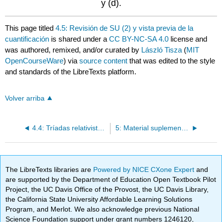
y (d).
This page titled
4.5: Revisión de SU (2) y vista previa de la
cuantificación
is shared under a
CC BY-NC-SA 4.0
license and
was authored, remixed, and/or curated by
László Tisza
(
MIT
OpenCourseWare
) via
source content
that was edited to the style
and standards of the LibreTexts platform.
Volver arriba
4.4: Tríadas relativistas y espinoras. Una discusión preliminar
5: Material suplementario sobre el álgebra de Pauli
The LibreTexts libraries are
Powered by NICE CXone Expert
and
are supported by the Department of Education Open Textbook Pilot
Project, the UC Davis Office of the Provost, the UC Davis Library,
the California State University Affordable Learning Solutions
Program, and Merlot. We also acknowledge previous National
Science Foundation support under grant numbers 1246120,