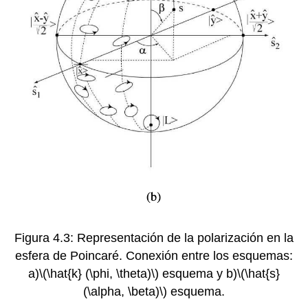
Figura 4.3: Representación de la polarización en la
esfera de Poincaré. Conexión entre los esquemas:
a)
\(\hat{k} (\phi, \theta)\)
esquema y b)
\(\hat{s}
(\alpha, \beta)\)
esquema.