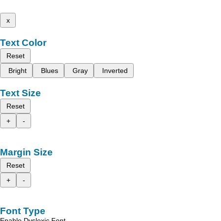
x
Text Color
Reset
Bright
Blues
Gray
Inverted
Text Size
Reset
+
-
Margin Size
Reset
+
-
Font Type
Enable Dyslexic Font