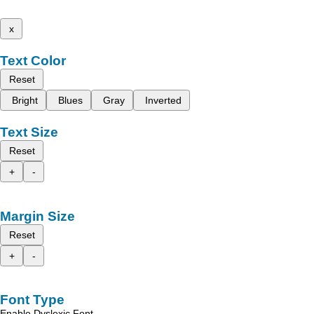
x
Text Color
Reset
Bright
Blues
Gray
Inverted
Text Size
Reset
+
-
Margin Size
Reset
+
-
Font Type
Enable Dyslexic Font