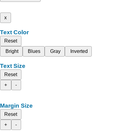
x
Text Color
Reset
Bright
Blues
Gray
Inverted
Text Size
Reset
+
-
Margin Size
Reset
+
-