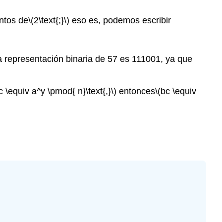
ntos de
\(2\text{;}\)
eso es, podemos escribir
a representación binaria de 57 es 111001, ya que
(c \equiv a^y \pmod{ n}\text{,}\)
entonces
\(bc \equiv