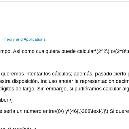
: Theory and Applications
mpo. Así como cualquiera puede calcular
\(2^2\)
o
\(2^8\t
queremos intentar los cálculos; además, pasado cierto p
stra disposición. Incluso anotar la representación dec
 dígitos de largo. Sin embargo, si pudiéramos calcular a
ber \]
e sería un número entre
\(0\)
y
\(46{,}388\text{.}\)
Si quere