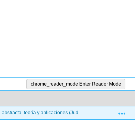
chrome_reader_mode
Enter Reader Mode
Exp
abstracta: teoría y aplicaciones (Judson)
4: Grupos c