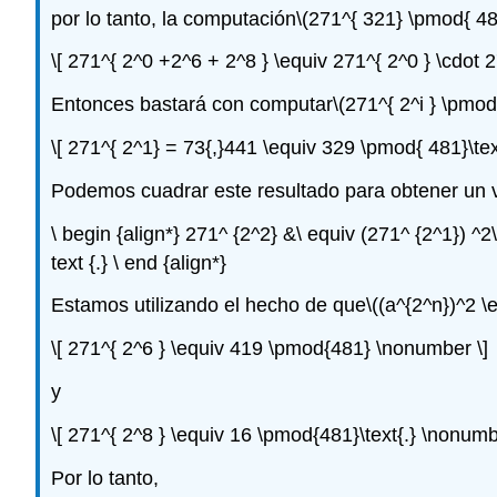
por lo tanto, la computación
\(271^{ 321} \pmod{ 48
\[ 271^{ 2^0 +2^6 + 2^8 } \equiv 271^{ 2^0 } \cdot 
Entonces bastará con computar
\(271^{ 2^i } \pmod
\[ 271^{ 2^1} = 73{,}441 \equiv 329 \pmod{ 481}\tex
Podemos cuadrar este resultado para obtener un v
\ begin {align*} 271^ {2^2} &\ equiv (271^ {2^1}) ^
text {.} \ end {align*}
Estamos utilizando el hecho de que
\((a^{2^n})^2 \
\[ 271^{ 2^6 } \equiv 419 \pmod{481} \nonumber \]
y
\[ 271^{ 2^8 } \equiv 16 \pmod{481}\text{.} \nonumb
Por lo tanto,