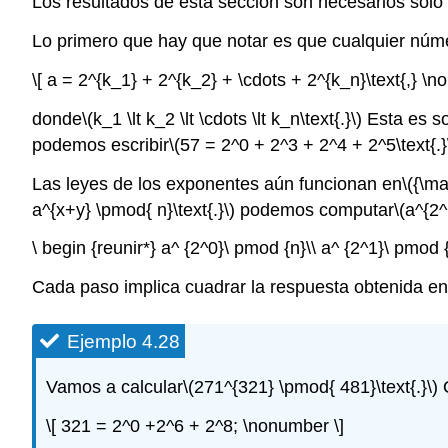
Los resultados de esta sección son necesarios solo 
Lo primero que hay que notar es que cualquier núm
\[ a = 2^{k_1} + 2^{k_2} + \cdots + 2^{k_n}\text{,} \n
donde
\(k_1 \lt k_2 \lt \cdots \lt k_n\text{.}\)
Esta es so
podemos escribir
\(57 = 2^0 + 2^3 + 2^4 + 2^5\text{.}
Las leyes de los exponentes aún funcionan en
\({\ma
a^{x+y} \pmod{ n}\text{.}\)
podemos computar
\(a^{2^
\ begin {reunir*} a^ {2^0}\ pmod {n}\\ a^ {2^1}\ pmod {n
Cada paso implica cuadrar la respuesta obtenida en e
Ejemplo
4.28
Vamos a calcular
\(271^{321} \pmod{ 481}\text{.}\)
O
\[ 321 = 2^0 +2^6 + 2^8; \nonumber \]