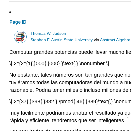
Page ID
Thomas W. Judson
Stephen F. Austin State University
via
Abstract Algebra
Computar grandes potencias puede llevar mucho tie
\[ 2^{2^{1{,}000{,}000} }\text{.} \nonumber \]
No obstante, tales números son tan grandes que no 
tuviéramos todas las computadoras del mundo a nue
razonable. Podría tener miles o incluso millones de
\[ 2^{37{,}398{,}332 } \pmod{ 46{,}389}\text{,} \nonum
muy fácilmente podríamos anotar el resultado ya qu
1
rápida y eficiente, tendremos que ser inteligentes.