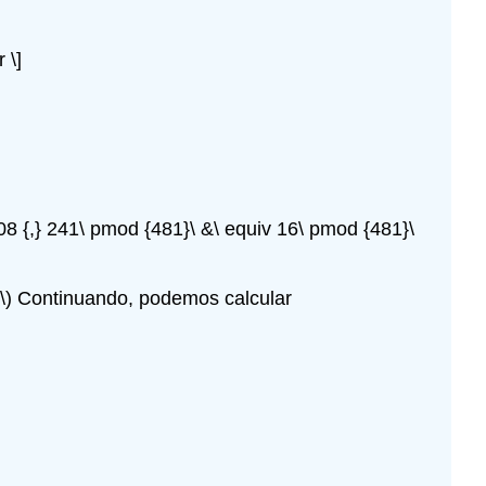
 \]
108 {,} 241\ pmod {481}\ &\ equiv 16\ pmod {481}\
\)
Continuando, podemos calcular