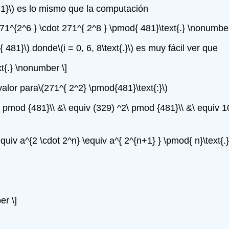
1}\)
es lo mismo que la computación
271^{2^6 } \cdot 271^{ 2^8 } \pmod{ 481}\text{.} \nonumber
{ 481}\)
donde
\(i = 0, 6, 8\text{.}\)
es muy fácil ver que
t{.} \nonumber \]
alor para
\(271^{ 2^2} \pmod{481}\text{:}\)
2\ pmod {481}\\ &\ equiv (329) ^2\ pmod {481}\\ &\ equiv 
equiv a^{2 \cdot 2^n} \equiv a^{ 2^{n+1} } \pmod{ n}\text{.}
er \]