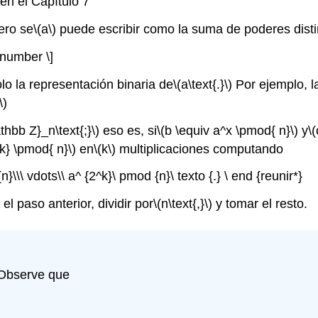
en el Capítulo 7
ero se
\(a\)
puede escribir como la suma de poderes disti
onumber \]
lo la representación binaria de
\(a\text{.}\)
Por ejemplo, l
\)
thbb Z}_n\text{;}\)
eso es, si
\(b \equiv a^x \pmod{ n}\)
y
\
k} \pmod{ n}\)
en
\(k\)
multiplicaciones computando
}\\\ vdots\\ a^ {2^k}\ pmod {n}\ texto {.} \ end {reunir*}
l paso anterior, dividir por
\(n\text{,}\)
y tomar el resto.
bserve que