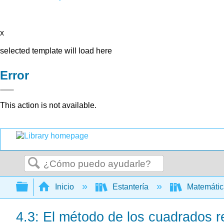
x
selected template will load here
Error
This action is not available.
Buscar
Expandir/contraer jerarquía global
Inicio
Estantería
Matemáti
4.3: El método de los cuadrados r