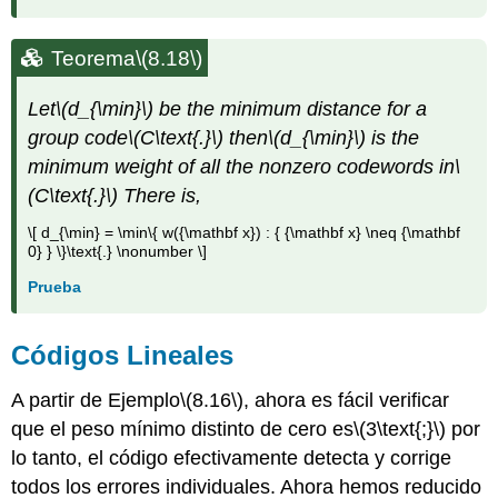
Teorema
\(8.18\)
Let
\(d_{\min}\)
be the minimum distance for a
group code
\(C\text{.}\)
then
\(d_{\min}\)
is the
minimum weight of all the nonzero codewords in
\
(C\text{.}\)
There
is,
\[ d_{\min} = \min\{ w({\mathbf x}) : { {\mathbf x} \neq {\mathbf
0} } \}\text{.} \nonumber \]
Prueba
Códigos Lineales
A partir de Ejemplo
\(8.16\)
, ahora es fácil verificar
que el peso mínimo distinto de cero es
\(3\text{;}\)
por
lo tanto, el código efectivamente detecta y corrige
todos los errores individuales. Ahora hemos reducido