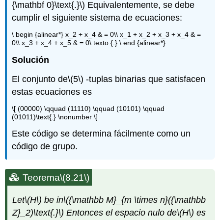
{\mathbf 0}\text{.}\)
Equivalentemente, se debe
cumplir el siguiente sistema de ecuaciones:
\ begin {alinear*} x_2 + x_4 & = 0\\ x_1 + x_2 + x_3 + x_4 & =
0\\ x_3 + x_4 + x_5 & = 0\ texto {.} \ end {alinear*}
Solución
El conjunto de
\(5\)
-tuplas binarias que satisfacen
estas ecuaciones es
\[ (00000) \qquad (11110) \qquad (10101) \qquad
(01011)\text{.} \nonumber \]
Este código se determina fácilmente como un
código de grupo.
Teorema
\(8.21\)
Let
\(H\)
be in
\({\mathbb M}_{m \times n}({\mathbb
Z}_2)\text{.}\)
Entonces el espacio nulo de
\(H\)
es