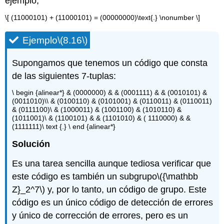
ejemplo,
\[ (11000101) + (11000101) = (00000000)\text{.} \nonumber \]
Ejemplo
\(8.16\)
Supongamos que tenemos un código que consta
de las siguientes 7-tuplas:
\ begin {alinear*} & (0000000) & & (0001111) & & (0010101) &
(0011010)\\ & (0100110) & (0101001) & (0110011) & (0110011)
& (0111100)\ & (1000011) & (1001100) & (1010110) &
(1011001)\ & (1100101) & & (1101010) & ( 1110000) & &
(1111111)\ text {.} \ end {alinear*}
Solución
Es una tarea sencilla aunque tediosa verificar que
este código es también un subgrupo
\({\mathbb
Z}_2^7\)
y, por lo tanto, un código de grupo. Este
código es un único código de detección de errores
y único de corrección de errores, pero es un