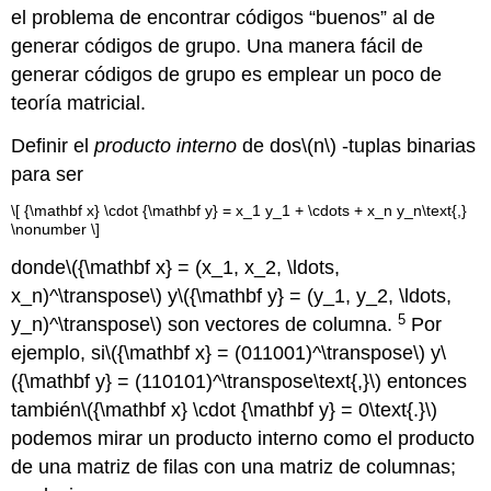
el problema de encontrar códigos “buenos” al de
generar códigos de grupo. Una manera fácil de
generar códigos de grupo es emplear un poco de
teoría matricial.
Definir el
producto interno
de dos
\(n\)
-tuplas binarias
para ser
\[ {\mathbf x} \cdot {\mathbf y} = x_1 y_1 + \cdots + x_n y_n\text{,}
\nonumber \]
donde
\({\mathbf x} = (x_1, x_2, \ldots,
x_n)^\transpose\)
y
\({\mathbf y} = (y_1, y_2, \ldots,
5
y_n)^\transpose\)
son vectores de columna.
Por
ejemplo, si
\({\mathbf x} = (011001)^\transpose\)
y
\
({\mathbf y} = (110101)^\transpose\text{,}\)
entonces
también
\({\mathbf x} \cdot {\mathbf y} = 0\text{.}\)
podemos mirar un producto interno como el producto
de una matriz de filas con una matriz de columnas;