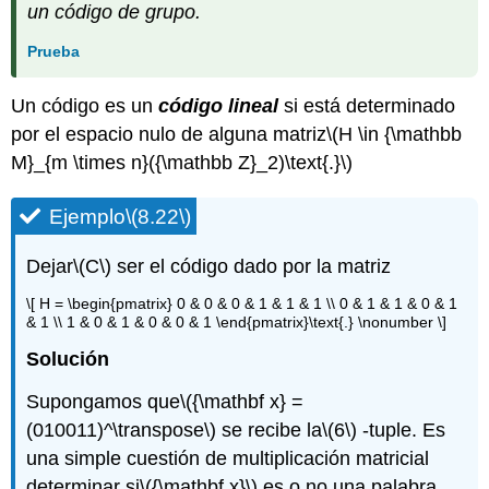
un código de grupo.
Prueba
Un código es un
código lineal
si está determinado
por el espacio nulo de alguna matriz
\(H \in {\mathbb
M}_{m \times n}({\mathbb Z}_2)\text{.}\)
Ejemplo
\(8.22\)
Dejar
\(C\)
ser el código dado por la matriz
\[ H = \begin{pmatrix} 0 & 0 & 0 & 1 & 1 & 1 \\ 0 & 1 & 1 & 0 & 1
& 1 \\ 1 & 0 & 1 & 0 & 0 & 1 \end{pmatrix}\text{.} \nonumber \]
Solución
Supongamos que
\({\mathbf x} =
(010011)^\transpose\)
se recibe la
\(6\)
-tuple. Es
una simple cuestión de multiplicación matricial
determinar si
\({\mathbf x}\)
es o no una palabra