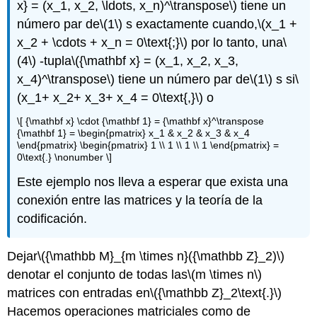
x} = (x_1, x_2, \ldots, x_n)^\transpose\)
tiene un
número par de
\(1\)
s exactamente cuando,
\(x_1 +
x_2 + \cdots + x_n = 0\text{;}\)
por lo tanto, una
\
(4\)
-tupla
\({\mathbf x} = (x_1, x_2, x_3,
x_4)^\transpose\)
tiene un número par de
\(1\)
s si
\
(x_1+ x_2+ x_3+ x_4 = 0\text{,}\)
o
\[ {\mathbf x} \cdot {\mathbf 1} = {\mathbf x}^\transpose
{\mathbf 1} = \begin{pmatrix} x_1 & x_2 & x_3 & x_4
\end{pmatrix} \begin{pmatrix} 1 \\ 1 \\ 1 \\ 1 \end{pmatrix} =
0\text{.} \nonumber \]
Este ejemplo nos lleva a esperar que exista una
conexión entre las matrices y la teoría de la
codificación.
Dejar
\({\mathbb M}_{m \times n}({\mathbb Z}_2)\)
denotar el conjunto de todas las
\(m \times n\)
matrices con entradas en
\({\mathbb Z}_2\text{.}\)
Hacemos operaciones matriciales como de