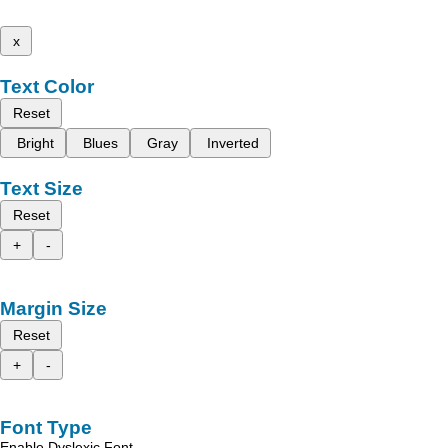
x
Text Color
Reset
Bright
Blues
Gray
Inverted
Text Size
Reset
+
-
Margin Size
Reset
+
-
Font Type
Enable Dyslexic Font