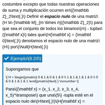
costumbre excepto que todas nuestras operaciones
de suma y multiplicación ocurren en
\({\mathbb
Z}_2\text{.}\)
Definir el
espacio nulo
de una matriz
\
(H \in {\mathbb M}_{m \times n}({\mathbb Z}_2)\)
para
que sea el conjunto de todos los binarios
\(n\)
- tuplas
\
({\mathbf x}\)
tales que
\(H{\mathbf x} = {\mathbf
0}\text{.}\)
denotamos el espacio nulo de una matriz
\
(H\)
por
\(\Null(H)\text{.}\)
Ejemplo
\(8.20\)
Supongamos que
\[ H = \begin{pmatrix} 0 & 1 & 0 & 1 & 0 \\ 1 & 1 & 1 & 1 & 0 \\ 0
& 0 & 1 & 1 & 1 \end{pmatrix}\text{.} \nonumber \]
Para
\({\mathbf x} = (x_1, x_2, x_3, x_4,
x_5)^\transpose\)
que una
\(5\)
-tupla esté en el
espacio nulo de
\(H\text{,}\)
\(H{\mathbf x} =