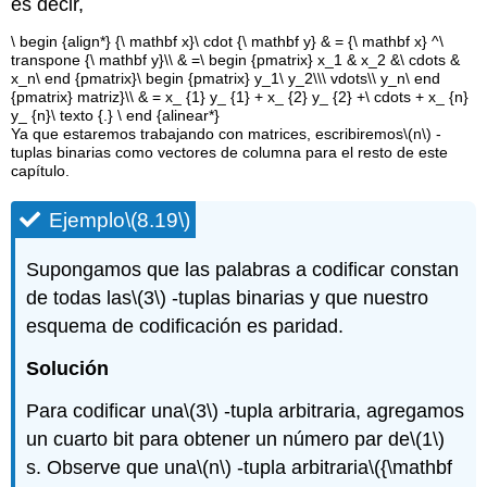
es decir,
\ begin {align*} {\ mathbf x}\ cdot {\ mathbf y} & = {\ mathbf x} ^\
transpone {\ mathbf y}\\ & =\ begin {pmatrix} x_1 & x_2 &\ cdots &
x_n\ end {pmatrix}\ begin {pmatrix} y_1\ y_2\\\ vdots\\ y_n\ end
{pmatrix} matriz}\\ & = x_ {1} y_ {1} + x_ {2} y_ {2} +\ cdots + x_ {n}
y_ {n}\ texto {.} \ end {alinear*}
Ya que estaremos trabajando con matrices, escribiremos
\(n\)
-
tuplas binarias como vectores de columna para el resto de este
capítulo.
Ejemplo
\(8.19\)
Supongamos que las palabras a codificar constan
de todas las
\(3\)
-tuplas binarias y que nuestro
esquema de codificación es paridad.
Solución
Para codificar una
\(3\)
-tupla arbitraria, agregamos
un cuarto bit para obtener un número par de
\(1\)
s. Observe que una
\(n\)
-tupla arbitraria
\({\mathbf