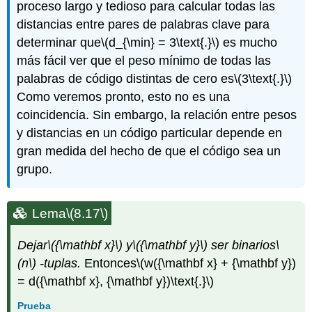
proceso largo y tedioso para calcular todas las
distancias entre pares de palabras clave para
determinar que
\(d_{\min} = 3\text{.}\)
es mucho
más fácil ver que el peso mínimo de todas las
palabras de código distintas de cero es
\(3\text{.}\)
Como veremos pronto, esto no es una
coincidencia. Sin embargo, la relación entre pesos
y distancias en un código particular depende en
gran medida del hecho de que el código sea un
grupo.
Lema
\(8.17\)
Dejar
\({\mathbf x}\)
y
\({\mathbf y}\)
ser binarios
\
(n\)
-tuplas.
Entonces
\(w({\mathbf x} + {\mathbf y})
= d({\mathbf x}, {\mathbf y})\text{.}\)
Prueba