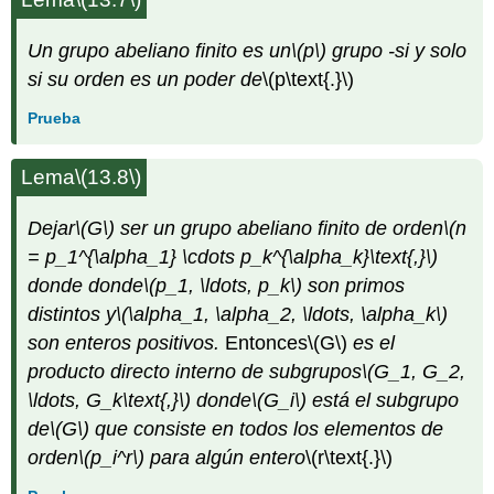
Un grupo abeliano finito es un
\(p\)
grupo -si y solo
si su orden es un poder de
\(p\text{.}\)
Prueba
Lema
\(13.8\)
Dejar
\(G\)
ser un grupo abeliano finito de orden
\(n
= p_1^{\alpha_1} \cdots p_k^{\alpha_k}\text{,}\)
donde donde
\(p_1, \ldots, p_k\)
son primos
distintos y
\(\alpha_1, \alpha_2, \ldots, \alpha_k\)
son enteros positivos.
Entonces
\(G\)
es el
producto directo interno de subgrupos
\(G_1, G_2,
\ldots, G_k\text{,}\)
donde
\(G_i\)
está el subgrupo
de
\(G\)
que consiste en todos los elementos de
orden
\(p_i^r\)
para algún entero
\(r\text{.}\)