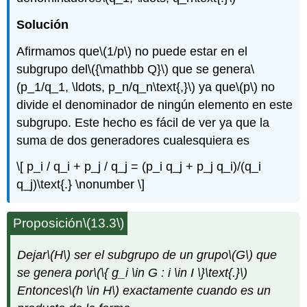
Solución
Afirmamos que
\(1/p\)
no puede estar en el
subgrupo del
\({\mathbb Q}\)
que se genera
\
(p_1/q_1, \ldots, p_n/q_n\text{,}\)
ya que
\(p\)
no
divide el denominador de ningún elemento en este
subgrupo. Este hecho es fácil de ver ya que la
suma de dos generadores cualesquiera es
\[ p_i / q_i + p_j / q_j = (p_i q_j + p_j q_i)/(q_i
q_j)\text{.} \nonumber \]
Proposición
\(13.3\)
Dejar
\(H\)
ser el subgrupo de un grupo
\(G\)
que
se genera por
\(\{ g_i \in G : i \in I \}\text{.}\)
Entonces
\(h \in H\)
exactamente cuando es un