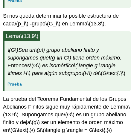
Prueba
Si nos queda determinar la posible estructura de
cada
\(p_i\)
-grupo
\(G_i\)
en Lemma
\(13.8\)
.
Lema
\(13.9\)
\(G\)
Sea
un
\(p\)
grupo abeliano finito
y
supongamos que
\(g \in G\)
tiene orden máximo.
Entonces
\(G\)
es isomórfico
\(\langle g \rangle
\times H\)
para
algún subgrupo
\(H\)
de
\(G\text{.}\)
Prueba
La prueba del Teorema Fundamental de los Grupos
Abelianos Finitos sigue muy rápidamente de Lemma
\
(13.9\)
. Supongamos que
\(G\)
es un grupo abeliano
finito y deja
\(g\)
ser un elemento de orden máximo
en
\(G\text{.}\)
Si
\(\langle g \rangle = G\text{,}\)