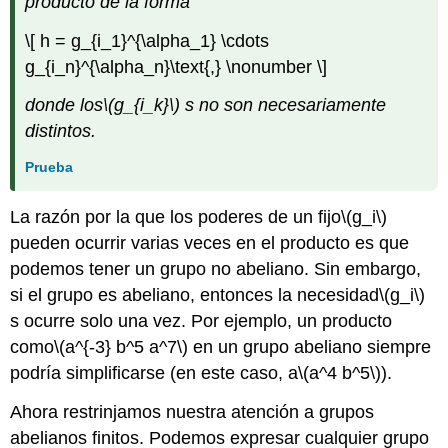
producto de la forma
\[ h = g_{i_1}^{\alpha_1} \cdots
g_{i_n}^{\alpha_n}\text{,} \nonumber \]
donde los
\(g_{i_k}\)
s no son necesariamente
distintos.
Prueba
La razón por la que los poderes de un fijo
\(g_i\)
pueden ocurrir varias veces en el producto es que
podemos tener un grupo no abeliano. Sin embargo,
si el grupo es abeliano, entonces la necesidad
\(g_i\)
s ocurre solo una vez. Por ejemplo, un producto
como
\(a^{-3} b^5 a^7\)
en un grupo abeliano siempre
podría simplificarse (en este caso, a
\(a^4 b^5\)
).
Ahora restrinjamos nuestra atención a grupos
abelianos finitos. Podemos expresar cualquier grupo