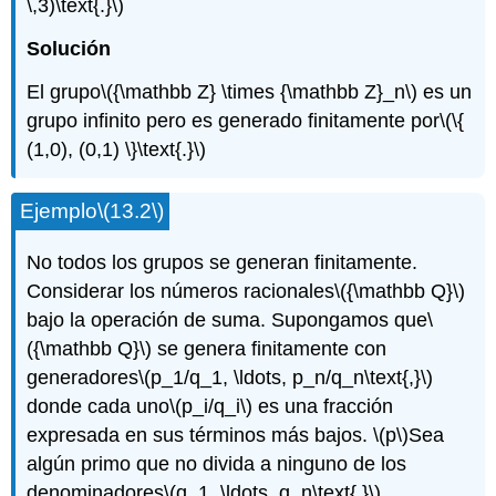
\,3)\text{.}\)
Solución
El grupo
\({\mathbb Z} \times {\mathbb Z}_n\)
es un
grupo infinito pero es generado finitamente por
\(\{
(1,0), (0,1) \}\text{.}\)
Ejemplo
\(13.2\)
No todos los grupos se generan finitamente.
Considerar los números racionales
\({\mathbb Q}\)
bajo la operación de suma. Supongamos que
\
({\mathbb Q}\)
se genera finitamente con
generadores
\(p_1/q_1, \ldots, p_n/q_n\text{,}\)
donde cada uno
\(p_i/q_i\)
es una fracción
expresada en sus términos más bajos.
\(p\)
Sea
algún primo que no divida a ninguno de los
denominadores
\(q_1, \ldots, q_n\text{.}\)