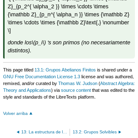
Z}_{p_2^{ \alpha_2 }} \times \cdots \times
{\mathbb Z}_{p_n^{ \alpha_n }} \times {\mathbb Z}
\times \cdots \times {\mathbb Z}\text{,} \nonumber
\]
donde los
\(p_i\)
's son primos (no necesariamente
distintos).
This page titled
13.1: Grupos Abelianos Finitos
is shared under a
GNU Free Documentation License 1.3
license and was authored,
remixed, and/or curated by
Thomas W. Judson
(
Abstract Algebra:
Theory and Applications
) via
source content
that was edited to the
style and standards of the LibreTexts platform.
Volver arriba
13: La estructura de los grupos
13.2: Grupos Solvibles