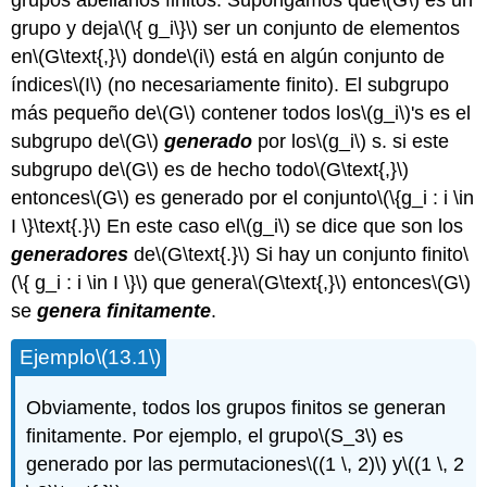
grupos abelianos finitos. Supongamos que
\(G\)
es un
grupo y deja
\(\{ g_i\}\)
ser un conjunto de elementos
en
\(G\text{,}\)
donde
\(i\)
está en algún conjunto de
índices
\(I\)
(no necesariamente finito). El subgrupo
más pequeño de
\(G\)
contener todos los
\(g_i\)
's es el
subgrupo de
\(G\)
generado
por los
\(g_i\)
s. si este
subgrupo de
\(G\)
es de hecho todo
\(G\text{,}\)
entonces
\(G\)
es generado por el conjunto
\(\{g_i : i \in
I \}\text{.}\)
En este caso el
\(g_i\)
se dice que son los
generadores
de
\(G\text{.}\)
Si hay un conjunto finito
\
(\{ g_i : i \in I \}\)
que genera
\(G\text{,}\)
entonces
\(G\)
se
genera finitamente
.
Ejemplo
\(13.1\)
Obviamente, todos los grupos finitos se generan
finitamente. Por ejemplo, el grupo
\(S_3\)
es
generado por las permutaciones
\((1 \, 2)\)
y
\((1 \, 2