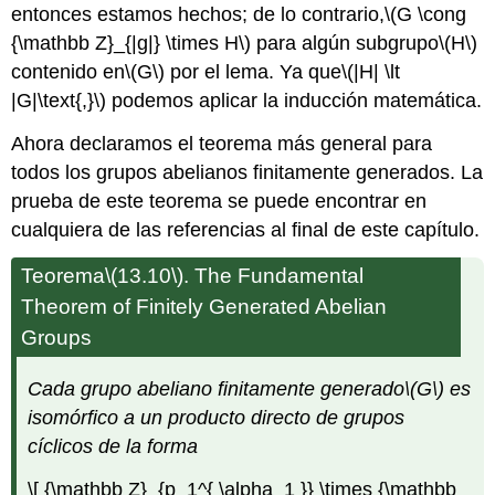
entonces estamos hechos; de lo contrario,
\(G \cong
{\mathbb Z}_{|g|} \times H\)
para algún subgrupo
\(H\)
contenido en
\(G\)
por el lema. Ya que
\(|H| \lt
|G|\text{,}\)
podemos aplicar la inducción matemática.
Ahora declaramos el teorema más general para
todos los grupos abelianos finitamente generados. La
prueba de este teorema se puede encontrar en
cualquiera de las referencias al final de este capítulo.
Teorema
\(13.10\)
. The Fundamental
Theorem of Finitely Generated Abelian
Groups
Cada grupo abeliano finitamente generado
\(G\)
es
isomórfico a un producto directo de grupos
cíclicos de la forma
\[ {\mathbb Z}_{p_1^{ \alpha_1 }} \times {\mathbb