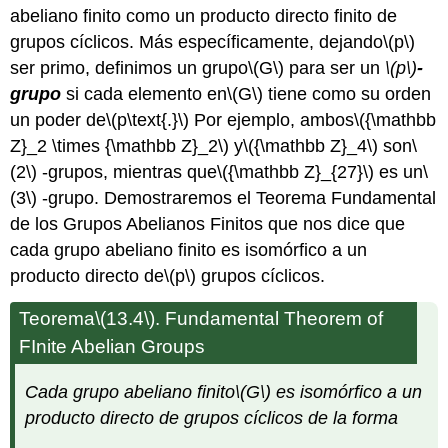
abeliano finito como un producto directo finito de
grupos cíclicos. Más específicamente, dejando
\(p\)
ser primo, definimos un grupo
\(G\)
para ser un
\(p\)
-
grupo
si cada elemento en
\(G\)
tiene como su orden
un poder de
\(p\text{.}\)
Por ejemplo, ambos
\({\mathbb
Z}_2 \times {\mathbb Z}_2\)
y
\({\mathbb Z}_4\)
son
\
(2\)
-grupos, mientras que
\({\mathbb Z}_{27}\)
es un
\
(3\)
-grupo. Demostraremos el Teorema Fundamental
de los Grupos Abelianos Finitos que nos dice que
cada grupo abeliano finito es isomórfico a un
producto directo de
\(p\)
grupos cíclicos.
Teorema
\(13.4\)
. Fundamental Theorem of
FInite Abelian Groups
Cada grupo abeliano finito
\(G\)
es isomórfico a un
producto directo de grupos cíclicos de la forma