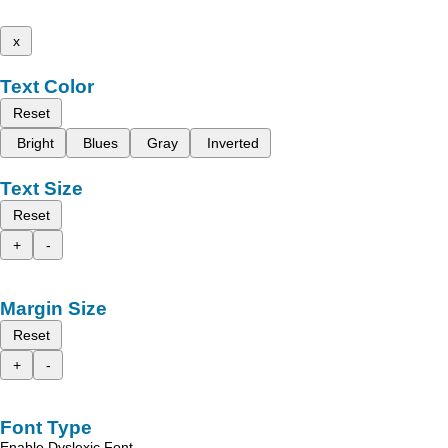
x
Text Color
Reset
Bright
Blues
Gray
Inverted
Text Size
Reset
+
-
Margin Size
Reset
+
-
Font Type
Enable Dyslexic Font