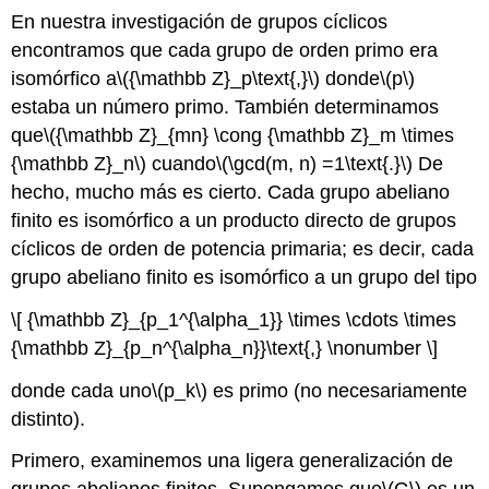
En nuestra investigación de grupos cíclicos
encontramos que cada grupo de orden primo era
isomórfico a
\({\mathbb Z}_p\text{,}\)
donde
\(p\)
estaba un número primo. También determinamos
que
\({\mathbb Z}_{mn} \cong {\mathbb Z}_m \times
{\mathbb Z}_n\)
cuando
\(\gcd(m, n) =1\text{.}\)
De
hecho, mucho más es cierto. Cada grupo abeliano
finito es isomórfico a un producto directo de grupos
cíclicos de orden de potencia primaria; es decir, cada
grupo abeliano finito es isomórfico a un grupo del tipo
\[ {\mathbb Z}_{p_1^{\alpha_1}} \times \cdots \times
{\mathbb Z}_{p_n^{\alpha_n}}\text{,} \nonumber \]
donde cada uno
\(p_k\)
es primo (no necesariamente
distinto).
Primero, examinemos una ligera generalización de