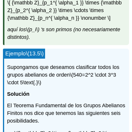
\[ {\mathbb Z}_{p_1^{ \alpha_1 }} \times {\mathbb
Z}_{p_2^{ \alpha_2 }} \times \cdots \times
{\mathbb Z}_{p_n^{ \alpha_n }} \nonumber \]
aquí los
\(p_i\)
's son primos (no necesariamente
distintos).
Ejemplo
\(13.5\)
Supongamos que deseamos clasificar todos los
grupos abelianos de orden
\(540=2^2 \cdot 3^3
\cdot 5\text{.}\)
Solución
El Teorema Fundamental de los Grupos Abelianos
Finitos nos dice que tenemos las siguientes seis
posibilidades.