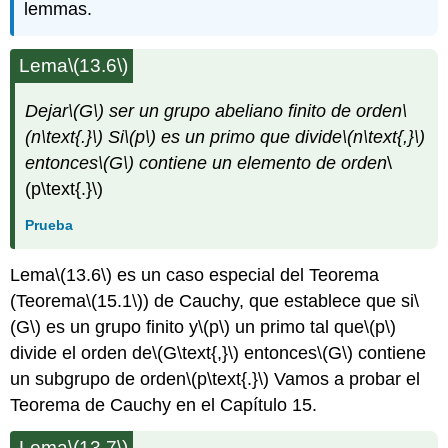
lemmas.
Lema
\(13.6\)
Dejar
\(G\)
ser un grupo abeliano finito de orden
\
(n\text{.}\)
Si
\(p\)
es un primo que divide
\(n\text{,}\)
entonces
\(G\)
contiene un elemento de orden
\
(p\text{.}\)
Prueba
Lema
\(13.6\)
es un caso especial del Teorema
(Teorema
\(15.1\)
) de Cauchy, que establece que si
\
(G\)
es un grupo finito y
\(p\)
un primo tal que
\(p\)
divide el orden de
\(G\text{,}\)
entonces
\(G\)
contiene
un subgrupo de orden
\(p\text{.}\)
Vamos a probar el
Teorema de Cauchy en el Capítulo 15.
Lema
\(13.7\)