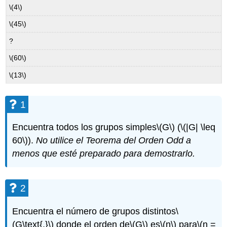
\(4\)
\(45\)
?
\(60\)
\(13\)
1
Encuentra todos los grupos simples
\(G\)
(
\(|G| \leq
60\)
).
No utilice el Teorema del Orden Odd a
menos que esté preparado para demostrarlo.
2
Encuentra el número de grupos distintos
\
(G\text{,}\)
donde el orden de
\(G\)
es
\(n\)
para
\(n =