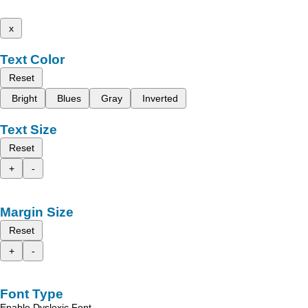
x
Text Color
Reset
Bright
Blues
Gray
Inverted
Text Size
Reset
+
-
Margin Size
Reset
+
-
Font Type
Enable Dyslexic Font