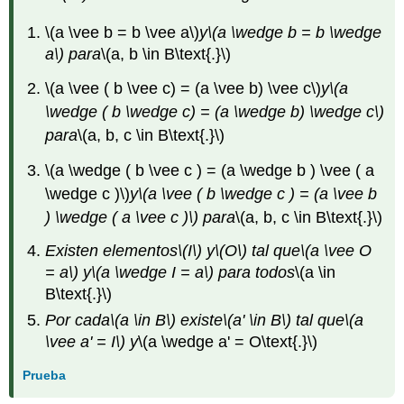
\(a \vee b = b \vee a\)
y
\(a \wedge b = b \wedge
a\)
para
\(a, b \in B\text{.}\)
\(a \vee ( b \vee c) = (a \vee b) \vee c\)
y
\(a
\wedge ( b \wedge c) = (a \wedge b) \wedge c\)
para
\(a, b, c \in B\text{.}\)
\(a \wedge ( b \vee c ) = (a \wedge b ) \vee ( a
\wedge c )\)
y
\(a \vee ( b \wedge c ) = (a \vee b
) \wedge ( a \vee c )\)
para
\(a, b, c \in B\text{.}\)
Existen elementos
\(I\)
y
\(O\)
tal que
\(a \vee O
= a\)
y
\(a \wedge I = a\)
para todos
\(a \in
B\text{.}\)
Por cada
\(a \in B\)
existe
\(a' \in B\)
tal
que
\(a
\vee a' = I\)
y
\(a \wedge a' = O\text{.}\)
Prueba