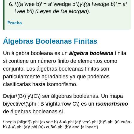
\((a \vee b)' = a' \wedge b'\)
y
\((a \wedge b)' = a'
\vee b'\)
(Leyes de De Morgan).
Prueba
Álgebras Booleanas Finitas
Un álgebra booleana es un
álgebra booleana
finita
si contiene un número finito de elementos como
conjunto. Los álgebras booleanas finitas son
particularmente agradables ya que podemos
clasificarlas hasta isomorfismo.
Dejar
\(B\)
y
\(C\)
ser álgebras booleanas. Un mapa
biyective
\(\phi : B \rightarrow C\)
es un
isomorfismo
de álgebras booleanas si
\ begin {align*}\ phi (a\ vee b) & =\ phi (a)\ vee\ phi (b)\\ phi (a\ cuña
b) & =\ phi (a)\ phi (a)\ cuña\ phi (b)\ end {alinear*}