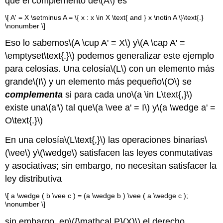
que el complemento de
\(A\)
es
\[ A' = X \setminus A = \{ x : x \in X \text{ and } x \notin A \}\text{.}
\nonumber \]
Eso lo sabemos
\(A \cup A' = X\)
y
\(A \cap A' =
\emptyset\text{.}\)
podemos generalizar este ejemplo
para celosías. Una celosía
\(L\)
con un elemento más
grande
\(I\)
y un elemento más pequeño
\(O\)
se
complementa
si para cada uno
\(a \in L\text{,}\)
existe una
\(a'\)
tal que
\(a \vee a' = I\)
y
\(a \wedge a' =
O\text{.}\)
En una celosía
\(L\text{,}\)
las operaciones binarias
\
(\vee\)
y
\(\wedge\)
satisfacen las leyes conmutativas
y asociativas; sin embargo, no necesitan satisfacer la
ley distributiva
\[ a \wedge ( b \vee c ) = (a \wedge b ) \vee ( a \wedge c );
\nonumber \]
sin embargo, en
\({\mathcal P}(X)\)
el derecho