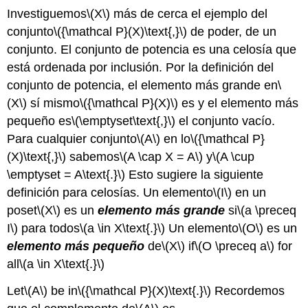
Investiguemos
\(X\)
más de cerca el ejemplo del
conjunto
\({\mathcal P}(X)\text{,}\)
de poder, de un
conjunto. El conjunto de potencia es una celosía que
está ordenada por inclusión. Por la definición del
conjunto de potencia, el elemento más grande en
\
(X\)
sí mismo
\({\mathcal P}(X)\)
es y el elemento más
pequeño es
\(\emptyset\text{,}\)
el conjunto vacío.
Para cualquier conjunto
\(A\)
en lo
\({\mathcal P}
(X)\text{,}\)
sabemos
\(A \cap X = A\)
y
\(A \cup
\emptyset = A\text{.}\)
Esto sugiere la siguiente
definición para celosías. Un elemento
\(I\)
en un
poset
\(X\)
es un
elemento más grande
si
\(a \preceq
I\)
para todos
\(a \in X\text{.}\)
Un elemento
\(O\)
es un
elemento más pequeño
de
\(X\)
if
\(O \preceq a\)
for
all
\(a \in X\text{.}\)
Let
\(A\)
be in
\({\mathcal P}(X)\text{.}\)
Recordemos