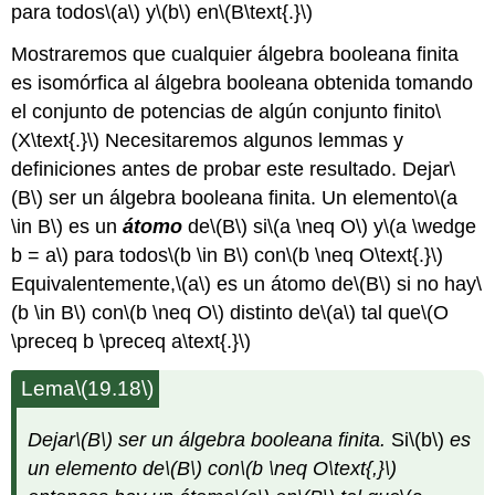
para todos
\(a\)
y
\(b\)
en
\(B\text{.}\)
Mostraremos que cualquier álgebra booleana finita
es isomórfica al álgebra booleana obtenida tomando
el conjunto de potencias de algún conjunto finito
\
(X\text{.}\)
Necesitaremos algunos lemmas y
definiciones antes de probar este resultado. Dejar
\
(B\)
ser un álgebra booleana finita. Un elemento
\(a
\in B\)
es un
átomo
de
\(B\)
si
\(a \neq O\)
y
\(a \wedge
b = a\)
para todos
\(b \in B\)
con
\(b \neq O\text{.}\)
Equivalentemente,
\(a\)
es un átomo de
\(B\)
si no hay
\
(b \in B\)
con
\(b \neq O\)
distinto de
\(a\)
tal que
\(O
\preceq b \preceq a\text{.}\)
Lema
\(19.18\)
Dejar
\(B\)
ser un álgebra booleana finita.
Si
\(b\)
es
un elemento de
\(B\)
con
\(b \neq O\text{,}\)