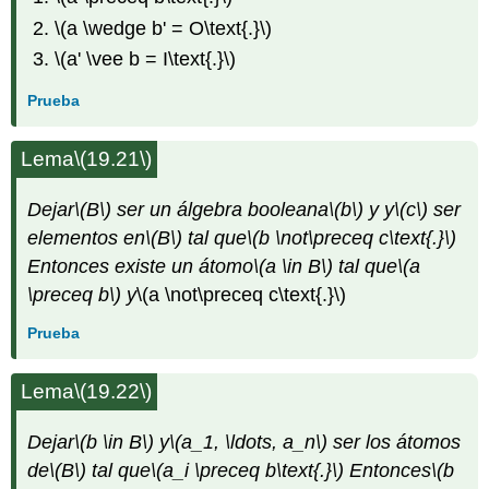
\(a \wedge b' = O\text{.}\)
\(a' \vee b = I\text{.}\)
Prueba
Lema
\(19.21\)
Dejar
\(B\)
ser un álgebra booleana
\(b\)
y
y
\(c\)
ser
elementos en
\(B\)
tal que
\(b \not\preceq c\text{.}\)
Entonces existe un átomo
\(a \in B\)
tal que
\(a
\preceq b\)
y
\(a \not\preceq c\text{.}\)
Prueba
Lema
\(19.22\)
Dejar
\(b \in B\)
y
\(a_1, \ldots, a_n\)
ser los átomos
de
\(B\)
tal que
\(a_i \preceq b\text{.}\)
Entonces
\(b