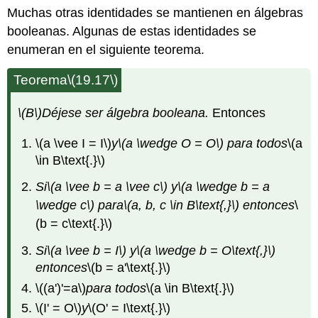
Muchas otras identidades se mantienen en álgebras
booleanas. Algunas de estas identidades se
enumeran en el siguiente teorema.
Teorema
\(19.17\)
\(B\)
Déjese
ser álgebra booleana.
Entonces
\(a \vee I = I\)
y
\(a \wedge O = O\)
para todos
\(a
\in B\text{.}\)
Si
\(a \vee b = a \vee c\)
y
\(a \wedge b = a
\wedge c\)
para
\(a, b, c \in B\text{,}\)
entonces
\
(b = c\text{.}\)
Si
\(a \vee b = I\)
y
\(a \wedge b = O\text{,}\)
entonces
\(b = a'\text{.}\)
\((a')'=a\)
para todos
\(a \in B\text{.}\)
\(I' = O\)
y
\(O' = I\text{.}\)