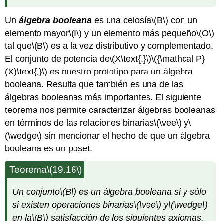
Un
álgebra booleana
es una celosía
\(B\)
con un
elemento mayor
\(I\)
y un elemento más pequeño
\(O\)
tal que
\(B\)
es a la vez distributivo y complementado.
El conjunto de potencia de
\(X\text{,}\)
\({\mathcal P}
(X)\text{,}\)
es nuestro prototipo para un álgebra
booleana. Resulta que también es una de las
álgebras booleanas más importantes. El siguiente
teorema nos permite caracterizar álgebras booleanas
en términos de las relaciones binarias
\(\vee\)
y
\
(\wedge\)
sin mencionar el hecho de que un álgebra
booleana es un poset.
Teorema
\(19.16\)
Un conjunto
\(B\)
es un álgebra booleana si y sólo
si existen operaciones binarias
\(\vee\)
y
\(\wedge\)
en
la
\(B\)
satisfacción de los siguientes axiomas.