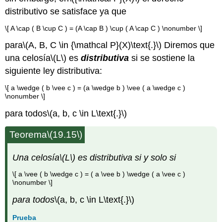
distributivo se satisface ya que
\[ A \cap ( B \cup C ) = (A \cap B ) \cup ( A \cap C ) \nonumber \]
para
\(A, B, C \in {\mathcal P}(X)\text{.}\)
Diremos que
una celosía
\(L\)
es
distributiva
si se sostiene la
siguiente ley distributiva:
\[ a \wedge ( b \vee c ) = (a \wedge b ) \vee ( a \wedge c )
\nonumber \]
para todos
\(a, b, c \in L\text{.}\)
Teorema
\(19.15\)
Una celosía
\(L\)
es distributiva si y solo si
\[ a \vee ( b \wedge c ) = ( a \vee b ) \wedge ( a \vee c )
\nonumber \]
para todos
\(a, b, c \in L\text{.}\)
Prueba