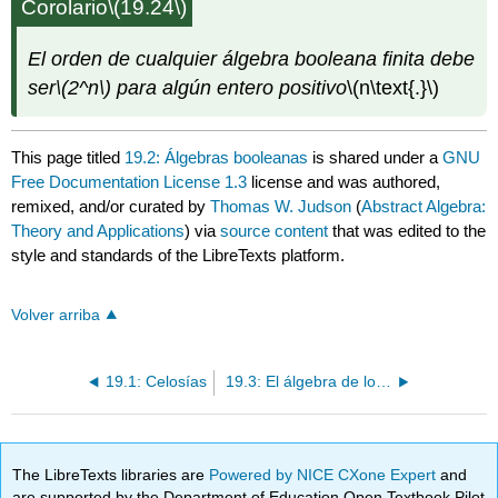
Corolario
\(19.24\)
El orden de cualquier álgebra booleana finita debe
ser
\(2^n\)
para algún entero positivo
\(n\text{.}\)
This page titled
19.2: Álgebras booleanas
is shared under a
GNU
Free Documentation License 1.3
license and was authored,
remixed, and/or curated by
Thomas W. Judson
(
Abstract Algebra:
Theory and Applications
) via
source content
that was edited to the
style and standards of the LibreTexts platform.
Volver arriba
19.1: Celosías
19.3: El álgebra de los circuitos eléctricos
The LibreTexts libraries are
Powered by NICE CXone Expert
and
are supported by the Department of Education Open Textbook Pilot