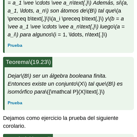
= a_1 \vee \cdots \vee a_n\text{.}\)
Además, si
\(a,
a_1, \ldots, a_n\)
son átomos de
\(B\)
tal que
\(a
\preceq b\text{,}\)
\(a_i \preceq b\text{,}\)
y
\(b = a
\vee a_1 \vee \cdots \vee a_n\text{,}\)
luego
\(a =
a_i\)
para algunos
\(i = 1, \ldots, n\text{.}\)
Prueba
Teorema
\(19.23\)
Dejar
\(B\)
ser un álgebra booleana finita.
Entonces existe un conjunto
\(X\)
tal que
\(B\)
es
isomórfico para
\({\mathcal P}(X)\text{.}\)
Prueba
Dejamos como ejercicio la prueba del siguiente
corolario.