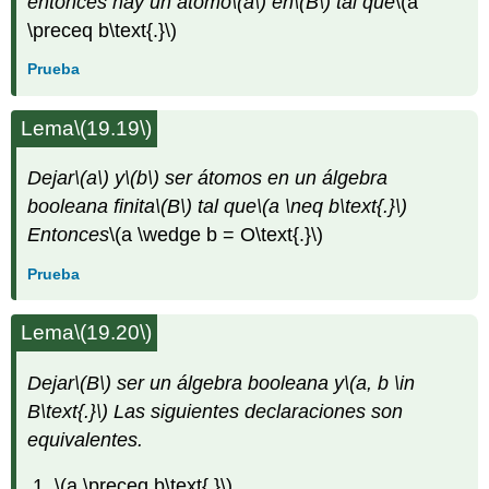
entonces hay un átomo
\(a\)
en
\(B\)
tal que
\(a
\preceq b\text{.}\)
Prueba
Lema
\(19.19\)
Dejar
\(a\)
y
\(b\)
ser átomos en un álgebra
booleana finita
\(B\)
tal que
\(a \neq b\text{.}\)
Entonces
\(a \wedge b = O\text{.}\)
Prueba
Lema
\(19.20\)
Dejar
\(B\)
ser un álgebra booleana y
\(a, b \in
B\text{.}\)
Las siguientes declaraciones son
equivalentes.
\(a \preceq b\text{.}\)