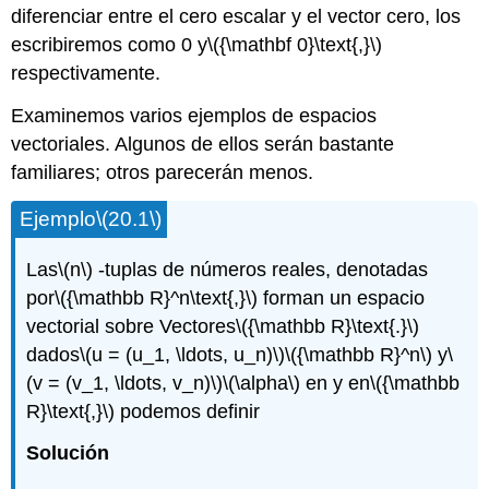
diferenciar entre el cero escalar y el vector cero, los
escribiremos como 0 y
\({\mathbf 0}\text{,}\)
respectivamente.
Examinemos varios ejemplos de espacios
vectoriales. Algunos de ellos serán bastante
familiares; otros parecerán menos.
Ejemplo
\(20.1\)
Las
\(n\)
-tuplas de números reales, denotadas
por
\({\mathbb R}^n\text{,}\)
forman un espacio
vectorial sobre Vectores
\({\mathbb R}\text{.}\)
dados
\(u = (u_1, \ldots, u_n)\)
\({\mathbb R}^n\)
y
\
(v = (v_1, \ldots, v_n)\)
\(\alpha\)
en y en
\({\mathbb
R}\text{,}\)
podemos definir
Solución