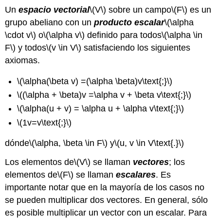
Un
espacio vectorial
\(V\)
sobre un campo
\(F\)
es un
grupo abeliano con un
producto escalar
\(\alpha
\cdot v\)
o
\(\alpha v\)
definido para todos
\(\alpha \in
F\)
y todos
\(v \in V\)
satisfaciendo los siguientes
axiomas.
\(\alpha(\beta v) =(\alpha \beta)v\text{;}\)
\((\alpha + \beta)v =\alpha v + \beta v\text{;}\)
\(\alpha(u + v) = \alpha u + \alpha v\text{;}\)
\(1v=v\text{;}\)
dónde
\(\alpha, \beta \in F\)
y
\(u, v \in V\text{.}\)
Los elementos de
\(V\)
se llaman
vectores
; los
elementos de
\(F\)
se llaman
escalares
. Es
importante notar que en la mayoría de los casos no
se pueden multiplicar dos vectores. En general, sólo
es posible multiplicar un vector con un escalar. Para