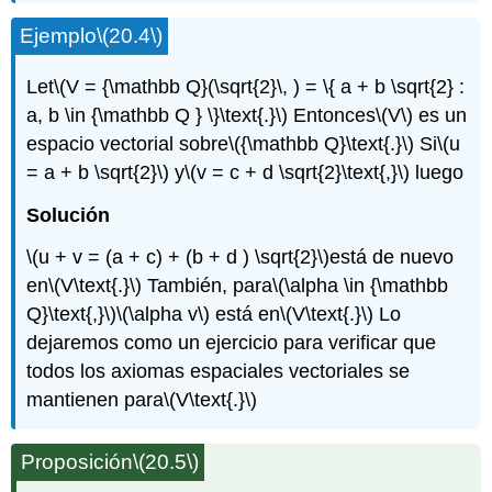
Ejemplo
\(20.4\)
Let
\(V = {\mathbb Q}(\sqrt{2}\, ) = \{ a + b \sqrt{2} :
a, b \in {\mathbb Q } \}\text{.}\)
Entonces
\(V\)
es un
espacio vectorial sobre
\({\mathbb Q}\text{.}\)
Si
\(u
= a + b \sqrt{2}\)
y
\(v = c + d \sqrt{2}\text{,}\)
luego
Solución
\(u + v = (a + c) + (b + d ) \sqrt{2}\)
está de nuevo
en
\(V\text{.}\)
También, para
\(\alpha \in {\mathbb
Q}\text{,}\)
\(\alpha v\)
está en
\(V\text{.}\)
Lo
dejaremos como un ejercicio para verificar que
todos los axiomas espaciales vectoriales se
mantienen para
\(V\text{.}\)
Proposición
\(20.5\)