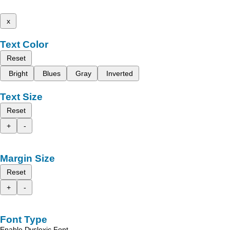
x
Text Color
Reset
Bright
Blues
Gray
Inverted
Text Size
Reset
+
-
Margin Size
Reset
+
-
Font Type
Enable Dyslexic Font