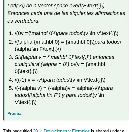
Let
\(V\)
be a vector space over
\(F\text{.}\)
Entonces cada una de las siguientes afirmaciones
es verdadera.
\(0v ={\mathbf 0}\)
para todos
\(v \in V\text{.}\)
\(\alpha {\mathbf 0} = {\mathbf 0}\)
para todos
\
(\alpha \in F\text{.}\)
Si
\(\alpha v = {\mathbf 0}\text{,}\)
entonces
cualquiera
\(\alpha = 0\)
o
\(v = {\mathbf
0}\text{.}\)
\((-1) v = -v\)
para todos
\(v \in V\text{.}\)
\(-(\alpha v) = (-\alpha)v = \alpha(-v)\)
para
todos
\(\alpha \in F\)
y para todos
\(v \in
V\text{.}\)
Prueba
This page titled
20.1: Definiciones y Ejemplos
is shared under a