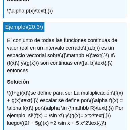
\(\alpha p(x)\text{.}\)
Ejemplo
\(20.3\)
El conjunto de todas las funciones continuas de
valor real en un intervalo cerrado
\([a,b]\)
es un
espacio vectorial sobre
\({\mathbb R}\text{.}\)
If
\
(f(x)\)
y
\(g(x)\)
son continuas en
\([a, b]\text{,}\)
entonces
Solución
\((f+g)(x)\)
se define para ser La multiplicación
\(f(x)
+ g(x)\text{.}\)
escalar se define por
\((\alpha f)(x) =
\alpha f(x)\)
por
\(\alpha \in {\mathbb R}\text{.}\)
Por
ejemplo, si
\(f(x) = \sin x\)
y
\(g(x)= x^2\text{,}\)
luego
\((2f + 5g)(x) =2 \sin x + 5 x^2\text{.}\)