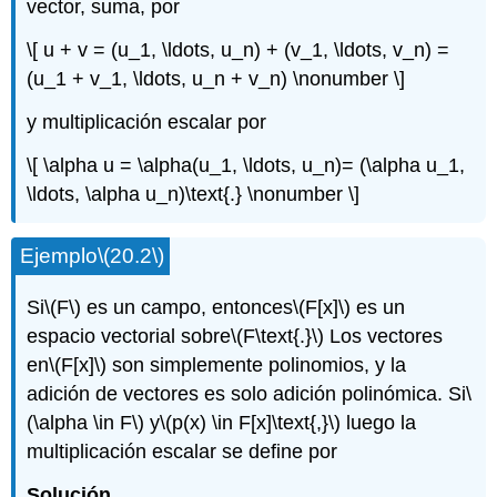
vector, suma, por
\[ u + v = (u_1, \ldots, u_n) + (v_1, \ldots, v_n) =
(u_1 + v_1, \ldots, u_n + v_n) \nonumber \]
y multiplicación escalar por
\[ \alpha u = \alpha(u_1, \ldots, u_n)= (\alpha u_1,
\ldots, \alpha u_n)\text{.} \nonumber \]
Ejemplo
\(20.2\)
Si
\(F\)
es un campo, entonces
\(F[x]\)
es un
espacio vectorial sobre
\(F\text{.}\)
Los vectores
en
\(F[x]\)
son simplemente polinomios, y la
adición de vectores es solo adición polinómica. Si
\
(\alpha \in F\)
y
\(p(x) \in F[x]\text{,}\)
luego la
multiplicación escalar se define por
Solución