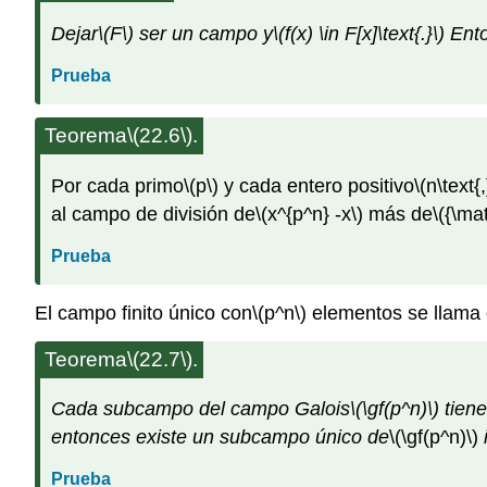
Dejar
\(F\)
ser un campo y
\(f(x) \in F[x]\text{.}\)
Ent
Prueba
Teorema
\(22.6\)
.
Por cada primo
\(p\)
y cada entero positivo
\(n\text{,
al campo de división de
\(x^{p^n} -x\)
más de
\({\ma
Prueba
El campo finito único con
\(p^n\)
elementos se llama
Teorema
\(22.7\)
.
Cada subcampo del campo Galois
\(\gf(p^n)\)
tiene
entonces existe un subcampo único de
\(\gf(p^n)\)
Prueba