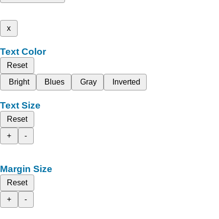
x
Text Color
Reset
Bright
Blues
Gray
Inverted
Text Size
Reset
+
-
Margin Size
Reset
+
-