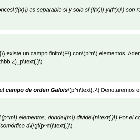
onces
\(f(x)\)
es separable si y solo si
\(f(x)\)
y
\(f'(x)\)
son r
}\)
existe un campo finito
\(F\)
con
\(p^n\)
elementos. Adem
thbb Z}_p\text{.}\)
 el
campo de orden Galois
\(p^n\text{.}\)
Denotaremos e
\(p^m\)
elementos, donde
\(m\)
divide
\(n\text{.}\)
Por el co
isomórfico a
\(\gf(p^m)\text{.}\)