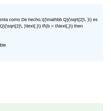
enta como De hecho,
\({\mathbb Q}(\sqrt{2}\, )\)
es
}(\sqrt{2}\, )\text{.}\)
If
\(b = 0\text{,}\)
then
ble