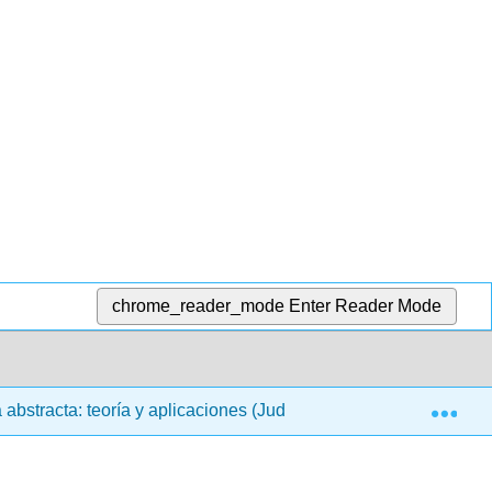
chrome_reader_mode
Enter Reader Mode
Exp
abstracta: teoría y aplicaciones (Judson)
22: Campos