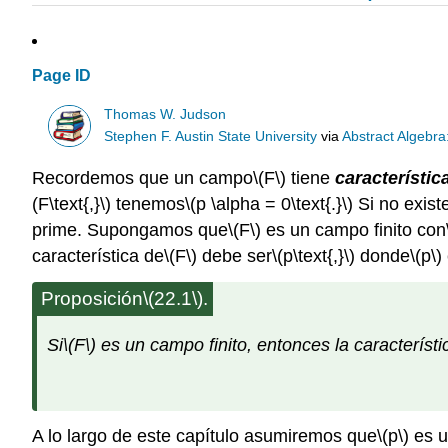
Page ID
Thomas W. Judson
Stephen F. Austin State University
via
Abstract Algebra
Recordemos que un campo
\(F\)
tiene
característic
(F\text{,}\)
tenemos
\(p \alpha = 0\text{.}\)
Si no existe
prime. Supongamos que
\(F\)
es un campo finito con
característica de
\(F\)
debe ser
\(p\text{,}\)
donde
\(p\)
Proposición
\(22.1\)
.
Si
\(F\)
es un campo finito, entonces la característi
A lo largo de este capítulo asumiremos que
\(p\)
es u