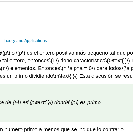
: Theory and Applications
a
\(p\)
si
\(p\)
es el entero positivo más pequeño tal que po
 tal entero, entonces
\(F\)
tiene característica
\(0\text{.}\)
\(n\)
elementos. Entonces
\(n \alpha = 0\)
para todos
\(\al
es un primo dividiendo
\(n\text{.}\)
Esta discusión se resu
ca de
\(F\)
es
\(p\text{,}\)
donde
\(p\)
es primo.
n número primo a menos que se indique lo contrario.