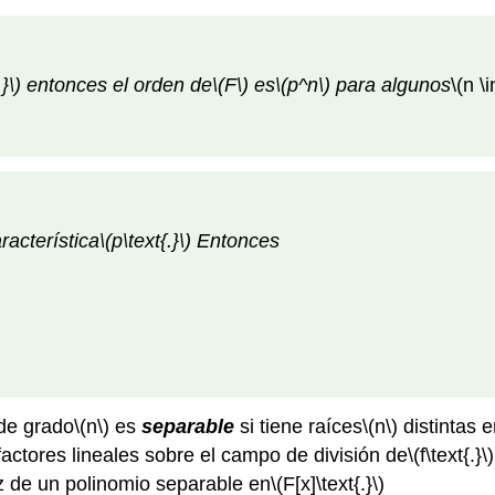
}\)
entonces el orden de
\(F\)
es
\(p^n\)
para algunos
\(n \
racterística
\(p\text{.}\)
Entonces
de grado
\(n\)
es
separable
si tiene raíces
\(n\)
distintas 
actores lineales sobre el campo de división de
\(f\text{.}\)
z de un polinomio separable en
\(F[x]\text{.}\)