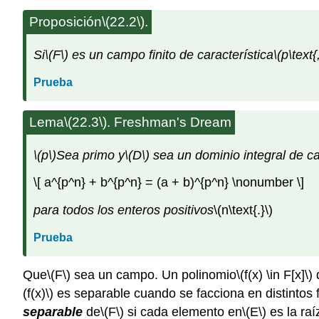
Proposición
\(22.2\)
.
Si
\(F\)
es un campo finito de característica
\(p\text{,
Prueba
Lema
\(22.3\)
. Freshman's Dream
\(p\)
Sea
primo y
\(D\)
sea un dominio integral de ca
\[ a^{p^n} + b^{p^n} = (a + b)^{p^n} \nonumber \]
para todos los enteros positivos
\(n\text{.}\)
Prueba
Que
\(F\)
sea un campo. Un polinomio
\(f(x) \in F[x]\)
(f(x)\)
es separable cuando se facciona en distintos f
separable
de
\(F\)
si cada elemento en
\(E\)
es la raí