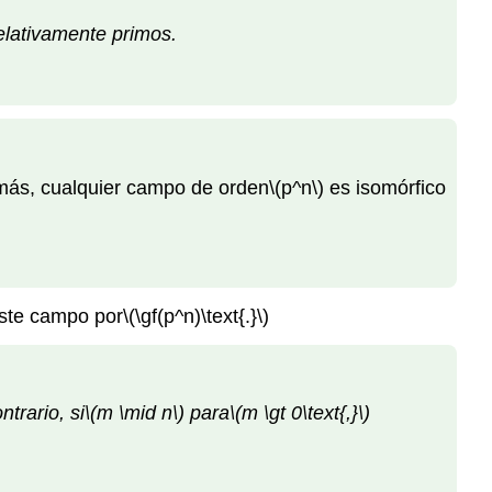
elativamente primos.
ás, cualquier campo de orden
\(p^n\)
es isomórfico
ste campo por
\(\gf(p^n)\text{.}\)
ntrario, si
\(m \mid n\)
para
\(m \gt 0\text{,}\)