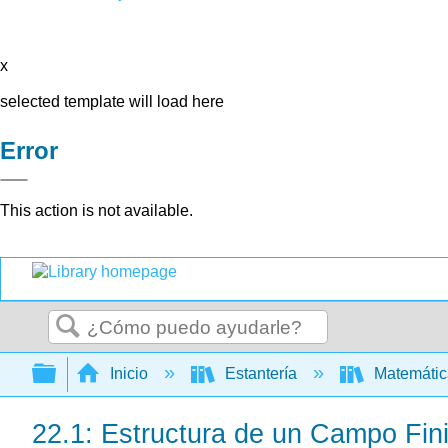
x
selected template will load here
Error
This action is not available.
Buscar
Expandir/contraer jerarquía global
Inicio
Estantería
Matemáti
22.1: Estructura de un Campo Fini