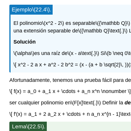
Ejemplo
\(22.4\)
.
El polinomio
\(x^2 - 2\)
es separable
\({\mathbb Q}\)
una extensión separable de
\({\mathbb Q}\text{.}\)
L
Solución
\(\alpha\)
es una raíz de
\(x - a\text{.}\)
Si
\(b \neq 0\t
\[ x^2 - 2 a x + a^2 - 2 b^2 = (x - (a + b \sqrt{2}\, ))(
Afortunadamente, tenemos una prueba fácil para det
\[ f(x) = a_0 + a_1 x + \cdots + a_n x^n \nonumber \]
ser cualquier polinomio en
\(F[x]\text{.}\)
Definir la
de
\[ f'(x) = a_1 + 2 a_2 x + \cdots + n a_n x^{n - 1}\tex
Lema
\(22.5\)
.