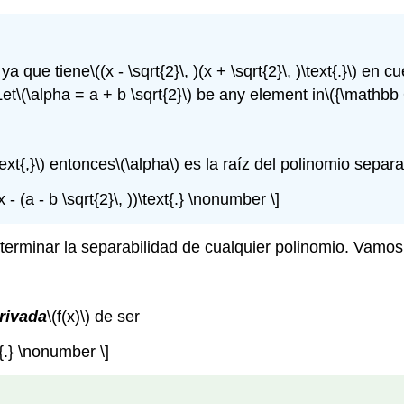
ya que tiene
\((x - \sqrt{2}\, )(x + \sqrt{2}\, )\text{.}\)
en cu
et
\(\alpha = a + b \sqrt{2}\)
be any element in
\({\mathbb Q
ext{,}\)
entonces
\(\alpha\)
es la raíz del polinomio separa
x - (a - b \sqrt{2}\, ))\text{.} \nonumber \]
erminar la separabilidad de cualquier polinomio. Vamos
rivada
\(f(x)\)
de ser
t{.} \nonumber \]