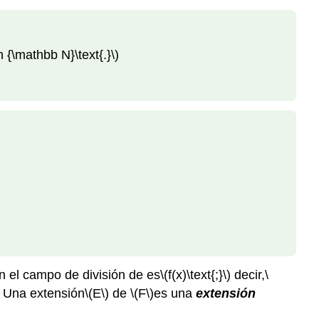
in {\mathbb N}\text{.}\)
en el campo de división de es
\(f(x)\text{;}\)
decir,
\
Una extensión
\(E\)
de
\(F\)
es una
extensión