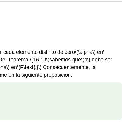
r cada elemento distinto de cero
\(\alpha\)
en
\
Del Teorema
\(16.19\)
sabemos que
\(p\)
debe ser
pha\)
en
\(F\text{.}\)
Consecuentemente, la
me en la siguiente proposición.