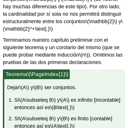
hay muchas diferencias de este tipo). Por otro lado,
la cardinalidad por sí sola no nos permitirá distinguir
estructuralmente entre los conjuntos
\(\mathbb{Z}\)
y
\
(\mathbb{Z}^+\text{.}\)
Terminamos nuestro capítulo preliminar con el
siguiente teorema y un corolario del mismo (que se
puede probar mediante inducción
\(n\)
). Omitimos las
pruebas de las dos primeras declaraciones.
Teorema
\(\PageIndex{1}\)
Dejar
\(A\)
y
\(B\)
ser conjuntos.
Si
\(A\subseteq B\)
y
\(A\)
es infinito [incontable]
entonces así es
\(B\text{.}\)
Si
\(A\subseteq B\)
y
\(B\)
es finito [contable]
entonces así es
\(A\text{.}\)