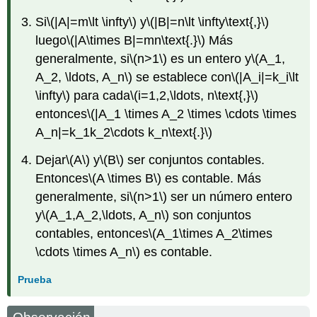
Si
\(|A|=m\lt \infty\)
y
\(|B|=n\lt \infty\text{,}\)
luego
\(|A\times B|=mn\text{.}\)
Más
generalmente, si
\(n>1\)
es un entero y
\(A_1,
A_2, \ldots, A_n\)
se establece con
\(|A_i|=k_i\lt
\infty\)
para cada
\(i=1,2,\ldots, n\text{,}\)
entonces
\(|A_1 \times A_2 \times \cdots \times
A_n|=k_1k_2\cdots k_n\text{.}\)
Dejar
\(A\)
y
\(B\)
ser conjuntos contables.
Entonces
\(A \times B\)
es contable. Más
generalmente, si
\(n>1\)
ser un número entero
y
\(A_1,A_2,\ldots, A_n\)
son conjuntos
contables, entonces
\(A_1\times A_2\times
\cdots \times A_n\)
es contable.
Prueba