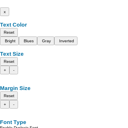
x
Text Color
Reset
Bright
Blues
Gray
Inverted
Text Size
Reset
+
-
Margin Size
Reset
+
-
Font Type
Enable Dyslexic Font