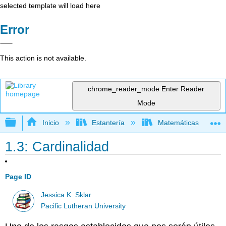
selected template will load here
Error
This action is not available.
chrome_reader_mode
Enter Reader
Mode
Expandir/contraer jerarquía global
Inicio
Estantería
Matemáticas
1.3: Cardinalidad
Page ID
Jessica K. Sklar
Pacific Lutheran University