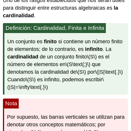
Uno de los rasgos establecidos que nos serán útiles
para distinguir entre estructuras algebraicas es
la
cardinalidad
.
Definición: Cardinalidad, Finita e Infinita
Un conjunto es
finito
si contiene un número finito
de elementos; de lo contrario, es
infinito
. La
cardinalidad
de un conjunto finito
\(S\)
es el
número de elementos en
\(S\text{;}\)
que
denotamos la cardinalidad de
\(S\)
por
\(|S|\text{.}\)
Cuando
\(S\)
es infinito, podemos escribir
\
(|S|=\infty\text{.}\)
Nota
Por supuesto, las barras verticales se utilizan para
denotar otros conceptos matemáticos; por