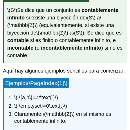
\(S\)
Se dice que un conjunto es
contablemente
infinito
si existe una biyección de
\(S\)
a
\
(\mathbb{Z}\)
(equivalentemente, si existe una
biyección de
\(\mathbb{Z}\)
a
\(S\)
). Se dice que es
contable
si es finito o contablemente infinito, e
incontable
(o
incontablemente infinito
) si no es
contable.
Aquí hay algunos ejemplos sencillos para comenzar:
Ejemplo
\(\PageIndex{1}\)
\(|\{a,b\}|=2\text{.}\)
\(|\emptyset|=0\text{.}\)
Claramente,
\(\mathbb{Z}\)
en sí mismo es
contablemente infinito.