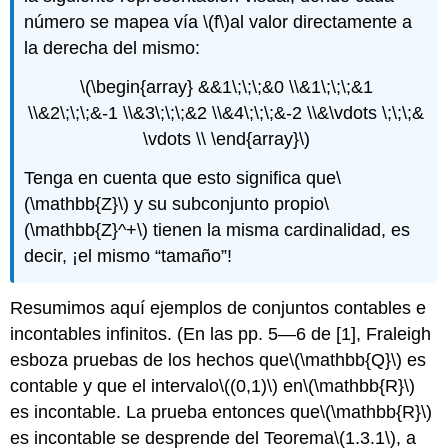
número se mapea vía
\(f\)
al valor directamente a
la derecha del mismo:
\(\begin{array} &&1\;\;\;&0 \\&1\;\;\;&1
\\&2\;\;\;&-1 \\&3\;\;\;&2 \\&4\;\;\;&-2 \\&\vdots \;\;\;&
\vdots \\ \end{array}\)
Tenga en cuenta que esto significa que
\
(\mathbb{Z}\)
y su subconjunto propio
\
(\mathbb{Z}^+\)
tienen la misma cardinalidad, es
decir, ¡el mismo “tamaño”!
Resumimos aquí ejemplos de conjuntos contables e
incontables infinitos. (En las pp. 5—6 de [1], Fraleigh
esboza pruebas de los hechos que
\(\mathbb{Q}\)
es
contable y que el intervalo
\((0,1)\)
en
\(\mathbb{R}\)
es incontable. La prueba entonces que
\(\mathbb{R}\)
es incontable se desprende del Teorema
\(1.3.1\)
, a