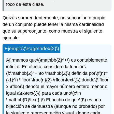
foco de esta clase.
Quizás sorprendentemente, un subconjunto propio
de un conjunto puede tener la misma cardinalidad
que su superconjunto, como muestra el siguiente
ejemplo.
Ejemplo
\(\PageIndex{2}\)
Afirmamos que
\(\mathbb{Z}^+\)
es contablemente
infinito. En efecto, considere la función
\
(f:\mathbb{Z}^+ \to \mathbb{Z}\)
definida por
\(f(n)=
(-1)^n \lfloor \frac{n}{2} \rfloor\text{,}\)
donde
\(\lfloor
x \rfloor\)
denota el mayor número entero menor o
igual a
\(x\text{,}\)
para cada uno
\(x\in
\mathbb{R}\text{.}\)
El hecho de que
\(f\)
es una
bijección se demuestra (aunque no probado) por
la siguiente representación visual, donde cada