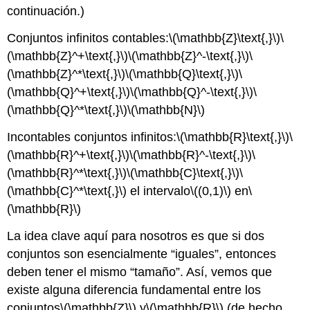
continuación.)
Conjuntos infinitos contables:
\(\mathbb{Z}\text{,}\)
\
(\mathbb{Z}^+\text{,}\)
\(\mathbb{Z}^-\text{,}\)
\
(\mathbb{Z}^*\text{,}\)
\(\mathbb{Q}\text{,}\)
\
(\mathbb{Q}^+\text{,}\)
\(\mathbb{Q}^-\text{,}\)
\
(\mathbb{Q}^*\text{,}\)
\(\mathbb{N}\)
Incontables conjuntos infinitos:
\(\mathbb{R}\text{,}\)
\
(\mathbb{R}^+\text{,}\)
\(\mathbb{R}^-\text{,}\)
\
(\mathbb{R}^*\text{,}\)
\(\mathbb{C}\text{,}\)
\
(\mathbb{C}^*\text{,}\)
el intervalo
\((0,1)\)
en
\
(\mathbb{R}\)
La idea clave aquí para nosotros es que si dos
conjuntos son esencialmente “iguales”, entonces
deben tener el mismo “tamaño”. Así, vemos que
existe alguna diferencia fundamental entre los
conjuntos
\(\mathbb{Z}\)
y
\(\mathbb{R}\)
(de hecho,