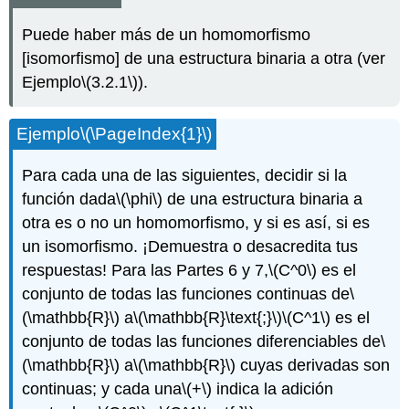
Puede haber más de un homomorfismo
[isomorfismo] de una estructura binaria a otra (ver
Ejemplo
\(3.2.1\)
).
Ejemplo
\(\PageIndex{1}\)
Para cada una de las siguientes, decidir si la
función dada
\(\phi\)
de una estructura binaria a
otra es o no un homomorfismo, y si es así, si es
un isomorfismo. ¡Demuestra o desacredita tus
respuestas! Para las Partes 6 y 7,
\(C^0\)
es el
conjunto de todas las funciones continuas de
\
(\mathbb{R}\)
a
\(\mathbb{R}\text{;}\)
\(C^1\)
es el
conjunto de todas las funciones diferenciables de
\
(\mathbb{R}\)
a
\(\mathbb{R}\)
cuyas derivadas son
continuas; y cada una
\(+\)
indica la adición