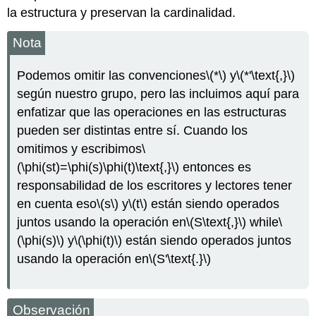
la estructura y preservan la cardinalidad.
Nota
Podemos omitir las convenciones
\(*\)
y
\(*'\text{,}\)
según nuestro grupo, pero las incluimos aquí para
enfatizar que las operaciones en las estructuras
pueden ser distintas entre sí. Cuando los
omitimos y escribimos
\
(\phi(st)=\phi(s)\phi(t)\text{,}\)
entonces es
responsabilidad de los escritores y lectores tener
en cuenta eso
\(s\)
y
\(t\)
están siendo operados
juntos usando la operación en
\(S\text{,}\)
while
\
(\phi(s)\)
y
\(\phi(t)\)
están siendo operados juntos
usando la operación en
\(S'\text{.}\)
Observación