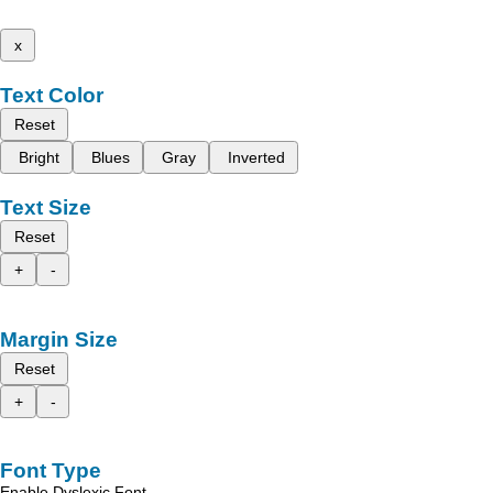
x
Text Color
Reset
Bright
Blues
Gray
Inverted
Text Size
Reset
+
-
Margin Size
Reset
+
-
Font Type
Enable Dyslexic Font