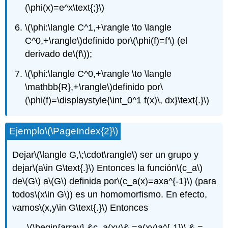
(\phi(x)=e^x\text{;}\)
\(\phi:\langle C^1,+\rangle \to \langle
C^0,+\rangle\)
definido por
\(\phi(f)=f'\)
(el
derivado de
\(f\)
);
\(\phi:\langle C^0,+\rangle \to \langle
\mathbb{R},+\rangle\)
definido por
\
(\phi(f)=\displaystyle{\int_0^1 f(x)\, dx}\text{.}\)
Ejemplo
\(\PageIndex{2}\)
Dejar
\(\langle G,\;\cdot\rangle\)
ser un grupo y
dejar
\(a\in G\text{.}\)
Entonces la función
\(c_a\)
de
\(G\)
a
\(G\)
definida por
\(c_a(x)=axa^{-1}\)
(para
todos
\(x\in G\)
) es un homomorfismo. En efecto,
vamos
\(x,y\in G\text{.}\)
Entonces
\(\begin{array} &c_a(xy)& =a(xy)a^{-1}\\ & =