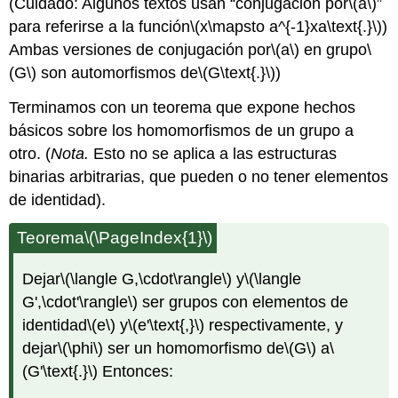
(Cuidado: Algunos textos usan “conjugación por
\(a\)
”
para referirse a la función
\(x\mapsto a^{-1}xa\text{.}\)
)
Ambas versiones de conjugación por
\(a\)
en grupo
\
(G\)
son automorfismos de
\(G\text{.}\)
)
Terminamos con un teorema que expone hechos
básicos sobre los homomorfismos de un grupo a
otro. (
Nota.
Esto no se aplica a las estructuras
binarias arbitrarias, que pueden o no tener elementos
de identidad).
Teorema
\(\PageIndex{1}\)
Dejar
\(\langle G,\cdot\rangle\)
y
\(\langle
G',\cdot'\rangle\)
ser grupos con elementos de
identidad
\(e\)
y
\(e'\text{,}\)
respectivamente, y
dejar
\(\phi\)
ser un homomorfismo de
\(G\)
a
\
(G'\text{.}\)
Entonces: