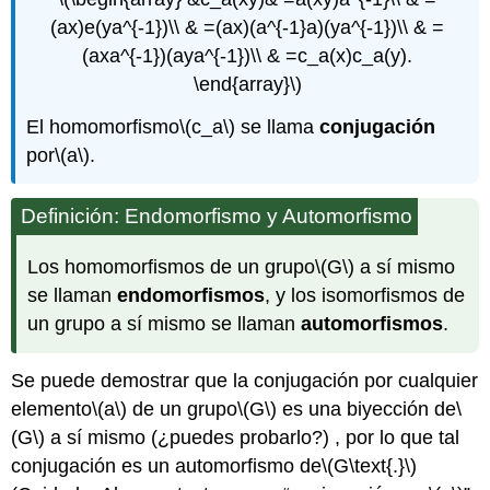
(ax)e(ya^{-1})\\ & =(ax)(a^{-1}a)(ya^{-1})\\ & =
(axa^{-1})(aya^{-1})\\ & =c_a(x)c_a(y).
\end{array}\)
El homomorfismo
\(c_a\)
se llama
conjugación
por
\(a\)
.
Definición: Endomorfismo y Automorfismo
Los homomorfismos de un grupo
\(G\)
a sí mismo
se llaman
endomorfismos
, y los isomorfismos de
un grupo a sí mismo se llaman
automorfismos
.
Se puede demostrar que la conjugación por cualquier
elemento
\(a\)
de un grupo
\(G\)
es una biyección de
\
(G\)
a sí mismo (¿puedes probarlo?) , por lo que tal
conjugación es un automorfismo de
\(G\text{.}\)