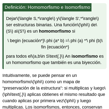
Definición: Homomorfismo e Isomorfismo
Dejar
\(\langle S,*\rangle\)
y
\(\langle S',*'\rangle\)
ser estructuras binarias. Una función
\(\phi\)
de
\
(S\)
a
\(S'\)
es un
homomorfismo
si
\ begin {ecuación*}\ phi (a* b) =\ phi (a) *'\ phi (b)\
fin {ecuación*}
para todos el
\(a,b\in S\text{.}\)
An
isomorfismo
es
un homomorfismo que también es una biyección.
Intuitivamente, se puede pensar en un
homomorfismo
\(\phi\)
como un mapa de
“preservación de la estructura”: si multiplicas y luego
\
(\phi\text{,}\)
aplicas obtienes el mismo resultado que
cuando aplicas por primera vez
\(\phi\)
y luego
multiplicas. Los isomorfismos, entonces, conservan