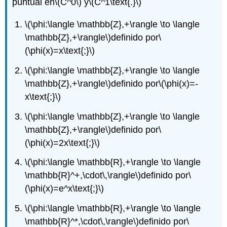
puntual en
\(C^0\)
y
\(C^1\text{.}\)
\(\phi:\langle \mathbb{Z},+\rangle \to \langle
\mathbb{Z},+\rangle\)
definido por
\
(\phi(x)=x\text{;}\)
\(\phi:\langle \mathbb{Z},+\rangle \to \langle
\mathbb{Z},+\rangle\)
definido por
\(\phi(x)=-
x\text{;}\)
\(\phi:\langle \mathbb{Z},+\rangle \to \langle
\mathbb{Z},+\rangle\)
definido por
\
(\phi(x)=2x\text{;}\)
\(\phi:\langle \mathbb{R},+\rangle \to \langle
\mathbb{R}^+,\cdot\,\rangle\)
definido por
\
(\phi(x)=e^x\text{;}\)
\(\phi:\langle \mathbb{R},+\rangle \to \langle
\mathbb{R}^*,\cdot\,\rangle\)
definido por
\