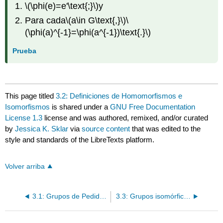
\(\phi(e)=e'\text{;}\)
y
Para cada
\(a\in G\text{,}\)
\
(\phi(a)^{-1}=\phi(a^{-1})\text{.}\)
Prueba
This page titled
3.2: Definiciones de Homomorfismos e
Isomorfismos
is shared under a
GNU Free Documentation
License 1.3
license and was authored, remixed, and/or curated
by
Jessica K. Sklar
via
source content
that was edited to the
style and standards of the LibreTexts platform.
Volver arriba
3.1: Grupos de Pedidos Pequeños
3.3: Grupos isomórficos