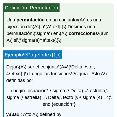
Definición: Permutación
Una
permutación
en un conjunto
\(A\)
es una
bijección de
\(A\)
a
\(A\text{.}\)
Decimos una
permutación
\(\sigma\)
en
\(A\)
correcciones
\(a\in
A\)
si
\(\sigma(a)=a\text{.}\)
Ejemplo
\(\PageIndex{1}\)
Dejar
\(A\)
ser el conjunto
\(A=\{\Delta, \star,
4\}\text{.}\)
Luego las funciones
\(\sigma : A\to A\)
definidas por
\ begin {ecuación*}\ sigma (\ Delta) =\ estrella,\
sigma (\ estrella) =\ Delta,\ texto {y}\ sigma (4) =4;\
end {ecuación*}
y
\(\tau : A\to A\)
defined by