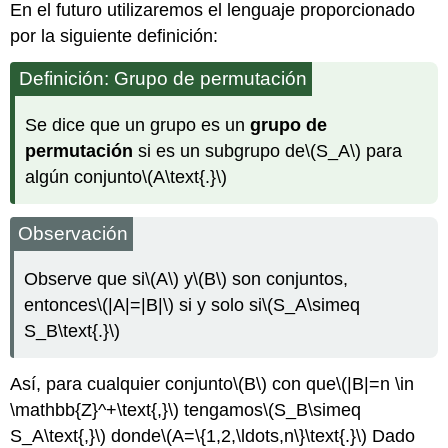
En el futuro utilizaremos el lenguaje proporcionado
por la siguiente definición:
Definición: Grupo de permutación
Se dice que un grupo es un
grupo de
permutación
si es un subgrupo de
\(S_A\)
para
algún conjunto
\(A\text{.}\)
Observación
Observe que si
\(A\)
y
\(B\)
son conjuntos,
entonces
\(|A|=|B|\)
si y solo si
\(S_A\simeq
S_B\text{.}\)
Así, para cualquier conjunto
\(B\)
con que
\(|B|=n \in
\mathbb{Z}^+\text{,}\)
tengamos
\(S_B\simeq
S_A\text{,}\)
donde
\(A=\{1,2,\ldots,n\}\text{.}\)
Dado