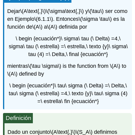
Dejar
\(A\text{,}\)
\(\sigma\text{,}\)
y
\(\tau\)
ser como
en Ejemplo
\(6.1.1\)
. Entonces
\(\sigma \tau\)
es la
función de
\(A\)
a
\(A\)
definida por
\ begin {ecuación*}\ sigma\ tau (\ Delta) =4,\
sigma\ tau (\ estrella) =\ estrella,\ texto {y}\ sigma\
tau (4) =\ Delta,\ final {ecuación*}
mientras
\(\tau \sigma\)
is the function from
\(A\)
to
\(A\)
defined by
\ begin {ecuación*}\ tau\ sigma (\ Delta) =\ Delta,\
tau\ sigma (\ estrella) =4,\ texto {y}\ tau\ sigma (4)
=\ estrella\ fin {ecuación*}
Definición
Dado un conjunto
\(A\text{,}\)
\(S_A\)
definimos