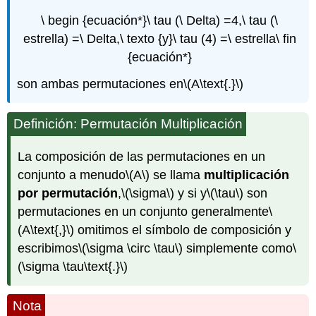
\ begin {ecuación*}\ tau (\ Delta) =4,\ tau (\
estrella) =\ Delta,\ texto {y}\ tau (4) =\ estrella\ fin
{ecuación*}
son ambas permutaciones en
\(A\text{.}\)
Definición: Permutación Multiplicación
La composición de las permutaciones en un
conjunto a menudo
\(A\)
se llama
multiplicación
por permutación
,
\(\sigma\)
y si y
\(\tau\)
son
permutaciones en un conjunto generalmente
\
(A\text{,}\)
omitimos el símbolo de composición y
escribimos
\(\sigma \circ \tau\)
simplemente como
\
(\sigma \tau\text{.}\)
Nota