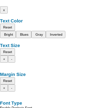
x
Text Color
Reset
Bright
Blues
Gray
Inverted
Text Size
Reset
+
-
Margin Size
Reset
+
-
Font Type
Enable Dyslexic Font