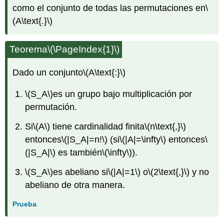
como el conjunto de todas las permutaciones en
\
(A\text{.}\)
Teorema
\(\PageIndex{1}\)
Dado un conjunto
\(A\text{:}\)
\(S_A\)
es un grupo bajo multiplicación por
permutación.
Si
\(A\)
tiene cardinalidad finita
\(n\text{,}\)
entonces
\(|S_A|=n!\)
(si
\(|A|=\infty\)
entonces
\
(|S_A|\)
es también
\(\infty\)
).
\(S_A\)
es abeliano si
\(|A|=1\)
o
\(2\text{,}\)
y no
abeliano de otra manera.
Prueba