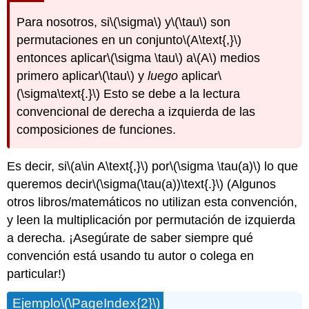
Para nosotros, si
\(\sigma\)
y
\(\tau\)
son
permutaciones en un conjunto
\(A\text{,}\)
entonces aplicar
\(\sigma \tau\)
a
\(A\)
medios
primero aplicar
\(\tau\)
y
luego
aplicar
\
(\sigma\text{.}\)
Esto se debe a la lectura
convencional de derecha a izquierda de las
composiciones de funciones.
Es decir, si
\(a\in A\text{,}\)
por
\(\sigma \tau(a)\)
lo que
queremos decir
\(\sigma(\tau(a))\text{.}\)
(Algunos
otros libros/matemáticos no utilizan esta convención,
y leen la multiplicación por permutación de izquierda
a derecha. ¡Asegúrate de saber siempre qué
convención está usando tu autor o colega en
particular!)
Ejemplo
\(\PageIndex{2}\)