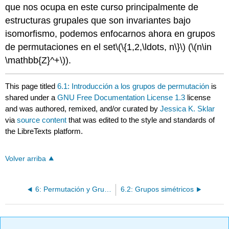
que nos ocupa en este curso principalmente de
estructuras grupales que son invariantes bajo
isomorfismo, podemos enfocarnos ahora en grupos
de permutaciones en el set
\(\{1,2,\ldots, n\}\)
(
\(n\in
\mathbb{Z}^+\)
).
This page titled
6.1: Introducción a los grupos de permutación
is
shared under a
GNU Free Documentation License 1.3
license
and was authored, remixed, and/or curated by
Jessica K. Sklar
via
source content
that was edited to the style and standards of
the LibreTexts platform.
Volver arriba
6: Permutación y Grupos Diedros
6.2: Grupos simétricos