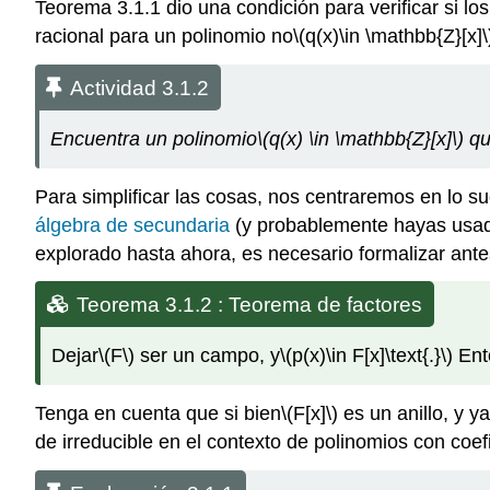
Teorema
3.1.1
dio una condición para verificar si lo
racional para un polinomio no
\(q(x)\in \mathbb{Z}[x]\
Actividad 3.1.2
Encuentra un polinomio
\(q(x) \in \mathbb{Z}[x]\)
qu
Para simplificar las cosas, nos centraremos en lo 
álgebra de secundaria
(y probablemente hayas usado
explorado hasta ahora, es necesario formalizar ante
Teorema 3.1.2 : Teorema de factores
Dejar
\(F\)
ser un campo, y
\(p(x)\in F[x]\text{.}\)
Ent
Tenga en cuenta que si bien
\(F[x]\)
es un anillo, y ya
de irreducible en el contexto de polinomios con coe