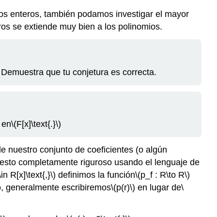
 los enteros, también podamos investigar el mayor
os se extiende muy bien a los polinomios.
Demuestra que tu conjetura es correcta.
 en
\(F[x]\text{.}\)
 nuestro conjunto de coeficientes (o algún
r esto completamente riguroso usando el lenguaje de
n R[x]\text{,}\)
definimos la función
\(p_f : R\to R\)
, generalmente escribiremos
\(p(r)\)
en lugar de
\