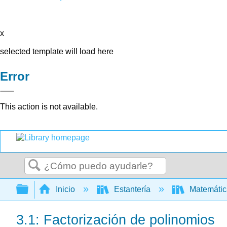
x
selected template will load here
Error
This action is not available.
Buscar
Expandir/contraer jerarquía global
Inicio
Estantería
Matemáti
3.1: Factorización de polinomios