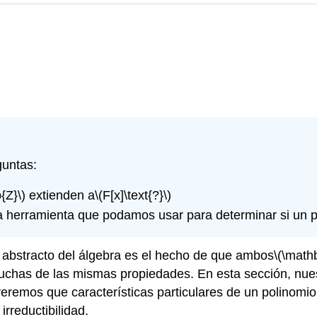
guntas:
{Z}\)
extienden a
\(F[x]\text{?}\)
 herramienta que podamos usar para determinar si un p
 abstracto del álgebra es el hecho de que ambos
\(\math
has de las mismas propiedades. En esta sección, nuest
eremos que características particulares de un polinomio 
irreductibilidad.