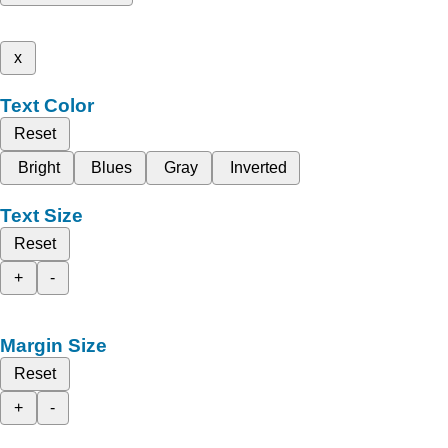
x
Text Color
Reset
Bright
Blues
Gray
Inverted
Text Size
Reset
+
-
Margin Size
Reset
+
-