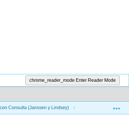
chrome_reader_mode
Enter Reader Mode
Exp
 con Consulta (Janssen y Lindsey)
3: Factorización