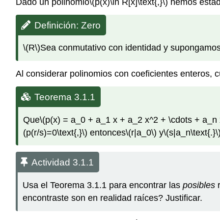
Dado un polinomio
\(p(x)\in R[x]\text{,}\)
hemos estado
Definición: Zero
\(R\)
Sea conmutativo con identidad y supongamo
Al considerar polinomios con coeficientes enteros, c
Teorema 3.1.1
Que
\(p(x) = a_0 + a_1 x + a_2 x^2 + \cdots + a_n 
(p(r/s)=0\text{,}\)
entonces
\(r|a_0\)
y
\(s|a_n\text{.}\
Actividad 3.1.1
Usa el Teorema 3.1.1 para encontrar las
posibles
r
encontraste son en realidad raíces? Justificar.