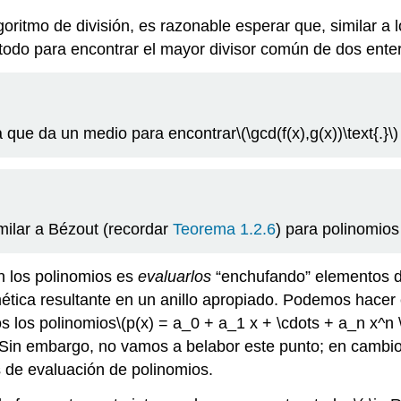
goritmo de división, es razonable esperar que, similar a
odo para encontrar el mayor divisor común de dos enter
a que da un medio para encontrar
\(\gcd(f(x),g(x))\text{.}\)
ilar a Bézout (recordar
Teorema 1.2.6
) para polinomios
n los polinomios es
evaluarlos
“enchufando” elementos de
tmética resultante en un anillo apropiado. Podemos hace
s los polinomios
\(p(x) = a_0 + a_1 x + \cdots + a_n x^n \i
Sin embargo, no vamos a belabor este punto; en cambio
de evaluación de polinomios.