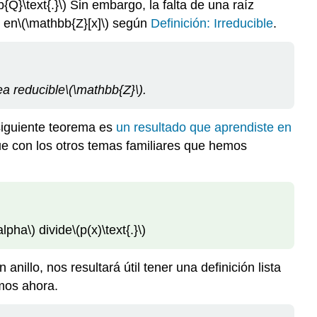
{Q}\text{.}\)
Sin embargo, la falta de una raíz
e en
\(\mathbb{Z}[x]\)
según
Definición: Irreducible
.
a reducible
\(\mathbb{Z}\)
.
 siguiente teorema es
un resultado que aprendiste en
e con los otros temas familiares que hemos
alpha\)
divide
\(p(x)\text{.}\)
nillo, nos resultará útil tener una definición lista
imos ahora.