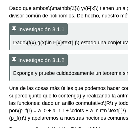
Dado que ambos
\(\mathbb{Z}\)
y
\(F[x]\)
tienen un al
divisor común de polinomios. De hecho, nuestro mét
Investigación 3.1.1
Dado
\(f(x),g(x)\in F[x]\text{,}\)
estado una conjetur
Investigación 3.1.2
Exponga y pruebe cuidadosamente un teorema sim
Una de las cosas más útiles que podemos hacer co
superconjunto que lo contenga) y realizando la ari
las funciones: dado un anillo conmutativo
\(R\)
y todo
por
\(p_f(r) = a_0 + a_1 r + \cdots + a_n r^n \text{.}\)
(p_f(r)\)
y apelaremos a nuestras nociones comunes 