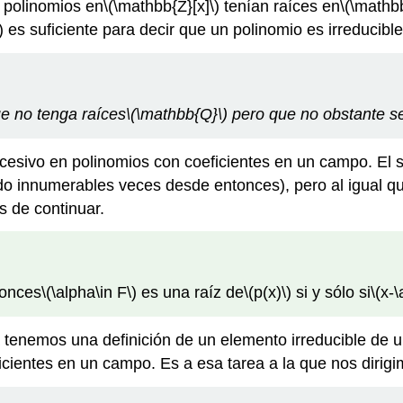
s polinomios en
\(\mathbb{Z}[x]\)
tenían raíces en
\(\mathbb
)
es suficiente para decir que un polinomio es irreducibl
e no tenga raíces
\(\mathbb{Q}\)
pero que no obstante se
sucesivo en polinomios con coeficientes en un campo. El
 innumerables veces desde entonces), pero al igual qu
s de continuar.
onces
\(\alpha\in F\)
es una raíz de
\(p(x)\)
si y sólo si
\(x-\
 tenemos una definición de un elemento irreducible de un a
ficientes en un campo. Es a esa tarea a la que nos dirig