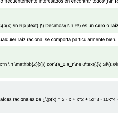
 frecuentemente interesados en encontrar todos
\(r\in R
s
\(p(x) \in R[x]\text{.}\)
Decimos
\(r\in R\)
es un
cero
o
raí
ualquier raíz racional se comporta particularmente bien.
x^n \in \mathbb{Z}[x]\)
con
\(a_0,a_n\ne 0\text{.}\)
Si
\(r,s
)
aíces racionales de ¿
\(p(x) = 3 - x + x^2 + 5x^3 - 10x^4 -