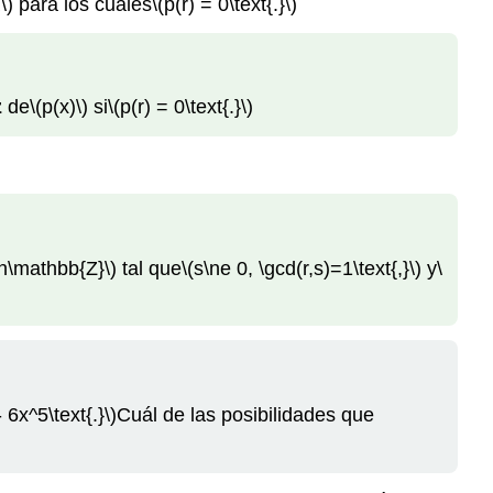
\)
para los cuales
\(p(r) = 0\text{.}\)
z
de
\(p(x)\)
si
\(p(r) = 0\text{.}\)
\in\mathbb{Z}\)
tal que
\(s\ne 0, \gcd(r,s)=1\text{,}\)
y
\
 6x^5\text{.}\)
Cuál de las posibilidades que