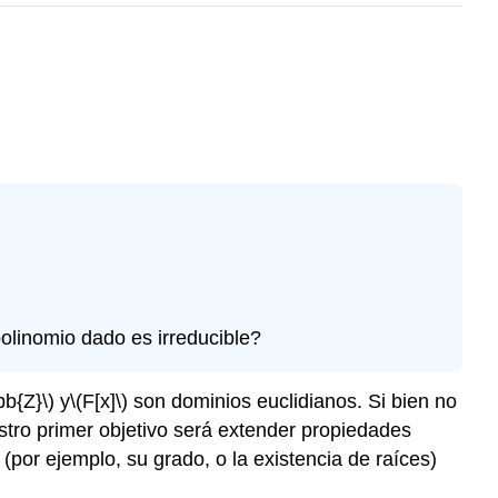
olinomio dado es irreducible?
bb{Z}\)
y
\(F[x]\)
son dominios euclidianos. Si bien no
ro primer objetivo será extender propiedades
(por ejemplo, su grado, o la existencia de raíces)