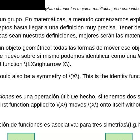
(Para obtener los mejores resultados, vea este video
de un grupo. En matemáticas, a menudo comenzamos expl
ptos hasta llegar a una definición muy precisa. Tener d
sas sean nuestras definiciones, mejores serán las mate
un objeto geométrico: todas las formas de mover ese ob
 de nuevo sobre sí mismo podemos identificar como una
l function
\(f:X\rightarrow X\)
.
ould also be a symmetry of
\(X\)
. This is the identity fun
ciones
es una operación útil: De hecho, si tenemos dos s
irst function applied to
\(X\)
'moves
\(X\)
onto itself witho
n de funciones es asociativa: para tres simetrías
\(f,g,