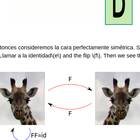
nces consideremos la cara perfectamente simétrica. Solo
 Llamar a la identidad
\(e\)
and the flip
\(f\)
. Then we see th