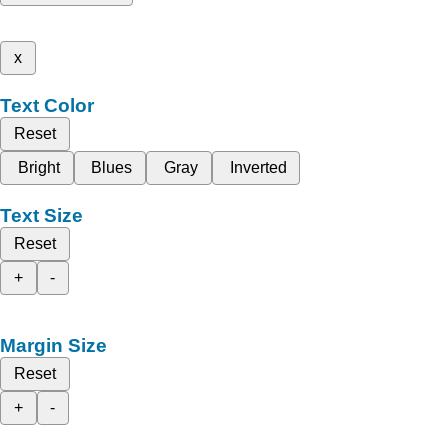
x
Text Color
Reset
Bright
Blues
Gray
Inverted
Text Size
Reset
+
-
Margin Size
Reset
+
-