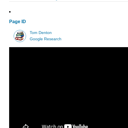
Page ID
Tom Denton
Google Research