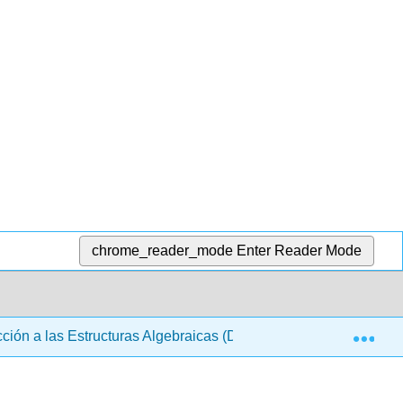
chrome_reader_mode
Enter Reader Mode
Exp
ción a las Estructuras Algebraicas (Denton)
2: Grupo