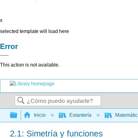
x
selected template will load here
Error
This action is not available.
Buscar
Expandir/contraer jerarquía global
Inicio
Estantería
Matemáti
2.1: Simetría y funciones