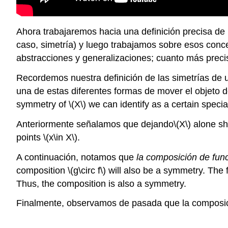
Ahora trabajaremos hacia una definición precisa 
caso, simetría) y luego trabajamos sobre esos conce
abstracciones y generalizaciones; cuanto más preci
Recordemos nuestra definición de las simetrías de 
una de estas diferentes formas de mover el objeto
symmetry of
\(X\)
we can identify as a certain specia
Anteriormente señalamos que dejando
\(X\)
alone sh
points
\(x\in X\)
.
A continuación, notamos que
la composición de fun
composition
\(g\circ f\)
will also be a symmetry. The f
Thus, the composition is also a symmetry.
Finalmente, observamos de pasada que la composició