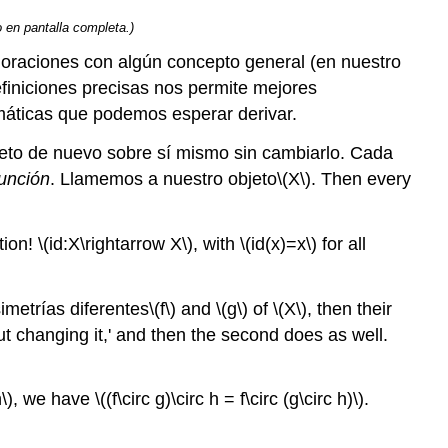
 en pantalla completa.)
oraciones con algún concepto general (en nuestro
efiniciones precisas nos permite mejores
máticas que podemos esperar derivar.
jeto de nuevo sobre sí mismo sin cambiarlo. Cada
función
. Llamemos a nuestro objeto
\(X\)
. Then every
ction!
\(id:X\rightarrow X\)
, with
\(id(x)=x\)
for all
imetrías diferentes
\(f\)
and
\(g\)
of
\(X\)
, then their
ut changing it,' and then the second does as well.
h\)
, we have
\((f\circ g)\circ h = f\circ (g\circ h)\)
.