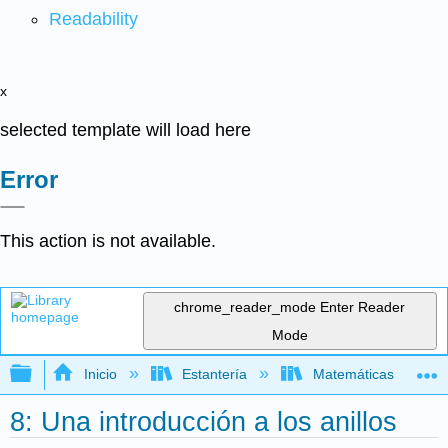
Readability
x
selected template will load here
Error
This action is not available.
chrome_reader_mode
Enter Reader
Mode
Expandir/contraer jerarquía global
Inicio
Estantería
Matemáticas
8: Una introducción a los anillos