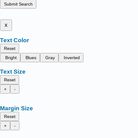
Submit Search
x
Text Color
Reset
Bright
Blues
Gray
Inverted
Text Size
Reset
+
-
Margin Size
Reset
+
-