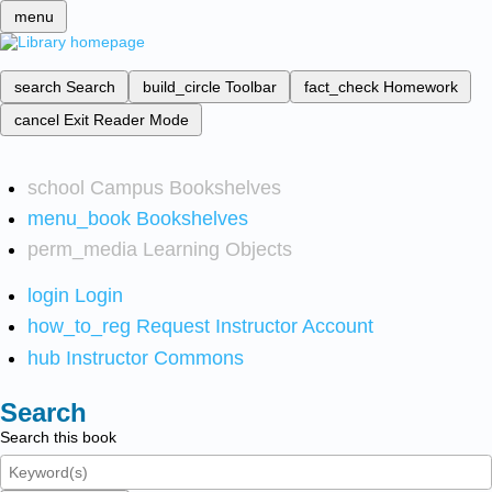
menu
search
Search
build_circle
Toolbar
fact_check
Homework
cancel
Exit Reader Mode
school
Campus Bookshelves
menu_book
Bookshelves
perm_media
Learning Objects
login
Login
how_to_reg
Request Instructor Account
hub
Instructor Commons
Search
Search this book