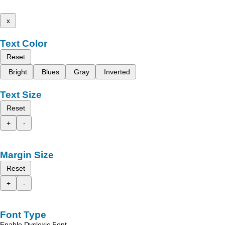
x
Text Color
Reset
Bright
Blues
Gray
Inverted
Text Size
Reset
+
-
Margin Size
Reset
+
-
Font Type
Enable Dyslexic Font