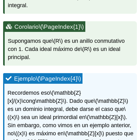
integral.
Corolario
\(\PageIndex{1}\)
Supongamos que
\(R\)
es un anillo conmutativo
con 1. Cada ideal máximo de
\(R\)
es un ideal
principal.
Ejemplo
\(\PageIndex{4}\)
Recordemos eso
\(\mathbb{Z}
[x]/(x)\cong\mathbb{Z}\)
. Dado que
\(\mathbb{Z}\)
es un dominio integral, debe darse el caso que
\
((x)\)
sea un ideal primordial en
\(\mathbb{Z}[x]\)
.
Sin embargo, como vimos en un ejemplo anterior,
no
\((x)\)
es máximo en
\(\mathbb{Z}[x]\)
puesto que