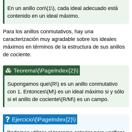
En un anillo con
\(1\)
, cada ideal adecuado está
contenido en un ideal máximo.
Para los anillos conmutativos, hay una
caracterización muy agradable sobre los ideales
máximos en términos de la estructura de sus anillos
de cociente.
Teorema
\(\PageIndex{2}\)
Supongamos que
\(R\)
es un anillo conmutativo
con 1. Entonces
\(M\)
es un ideal máximo si y sólo
si el anillo de cociente
\(R/M\)
es un campo.
Ejercicio
\(\PageIndex{2}\)