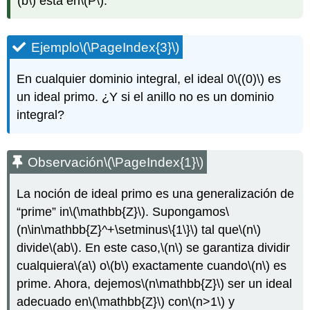
(b\)
está en
\(P\)
.
Ejemplo
\(\PageIndex{3}\)
En cualquier dominio integral, el ideal 0
\((0)\)
es
un ideal primo. ¿Y si el anillo no es un dominio
integral?
Observación
\(\PageIndex{1}\)
La noción de ideal primo es una generalización de
“prime” in
\(\mathbb{Z}\)
. Supongamos
\
(n\in\mathbb{Z}^+\setminus\{1\}\)
tal que
\(n\)
divide
\(ab\)
. En este caso,
\(n\)
se garantiza dividir
cualquiera
\(a\)
o
\(b\)
exactamente cuando
\(n\)
es
prime. Ahora, dejemos
\(n\mathbb{Z}\)
ser un ideal
adecuado en
\(\mathbb{Z}\)
con
\(n>1\)
y