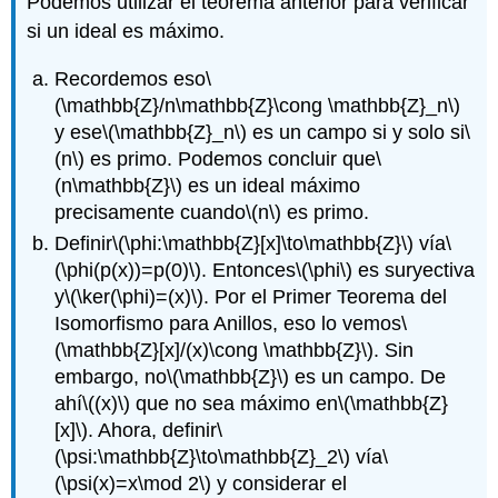
Podemos utilizar el teorema anterior para verificar
si un ideal es máximo.
Recordemos eso
\
(\mathbb{Z}/n\mathbb{Z}\cong \mathbb{Z}_n\)
y ese
\(\mathbb{Z}_n\)
es un campo si y solo si
\
(n\)
es primo. Podemos concluir que
\
(n\mathbb{Z}\)
es un ideal máximo
precisamente cuando
\(n\)
es primo.
Definir
\(\phi:\mathbb{Z}[x]\to\mathbb{Z}\)
vía
\
(\phi(p(x))=p(0)\)
. Entonces
\(\phi\)
es suryectiva
y
\(\ker(\phi)=(x)\)
. Por el Primer Teorema del
Isomorfismo para Anillos, eso lo vemos
\
(\mathbb{Z}[x]/(x)\cong \mathbb{Z}\)
. Sin
embargo,
no
\(\mathbb{Z}\)
es un campo. De
ahí
\((x)\)
que no sea máximo en
\(\mathbb{Z}
[x]\)
. Ahora, definir
\
(\psi:\mathbb{Z}\to\mathbb{Z}_2\)
vía
\
(\psi(x)=x\mod 2\)
y considerar el