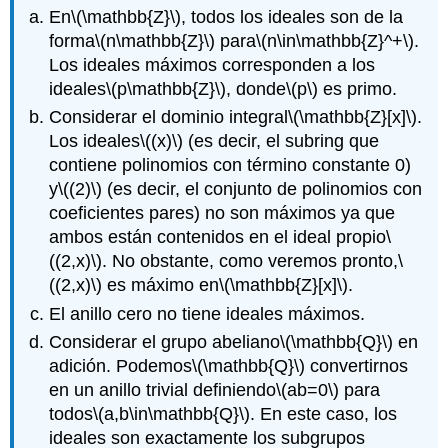
En
\(\mathbb{Z}\)
, todos los ideales son de la
forma
\(n\mathbb{Z}\)
para
\(n\in\mathbb{Z}^+\)
.
Los ideales máximos corresponden a los
ideales
\(p\mathbb{Z}\)
, donde
\(p\)
es primo.
Considerar el dominio integral
\(\mathbb{Z}[x]\)
.
Los ideales
\((x)\)
(es decir, el subring que
contiene polinomios con término constante 0)
y
\((2)\)
(es decir, el conjunto de polinomios con
coeficientes pares) no son máximos ya que
ambos están contenidos en el ideal propio
\
((2,x)\)
. No obstante, como veremos pronto,
\
((2,x)\)
es máximo en
\(\mathbb{Z}[x]\)
.
El anillo cero no tiene ideales máximos.
Considerar el grupo abeliano
\(\mathbb{Q}\)
en
adición. Podemos
\(\mathbb{Q}\)
convertirnos
en un anillo trivial definiendo
\(ab=0\)
para
todos
\(a,b\in\mathbb{Q}\)
. En este caso, los
ideales son exactamente los subgrupos