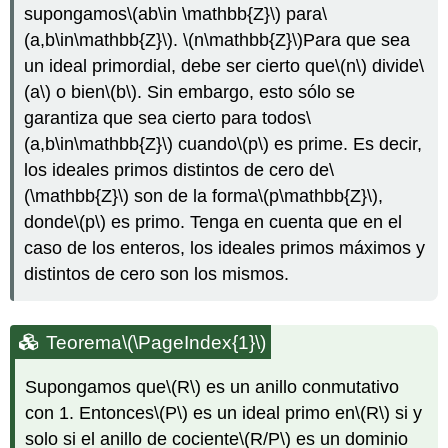
supongamos
\(ab\in \mathbb{Z}\)
para
\
(a,b\in\mathbb{Z}\)
.
\(n\mathbb{Z}\)
Para que sea
un ideal primordial, debe ser cierto que
\(n\)
divide
\
(a\)
o bien
\(b\)
. Sin embargo, esto sólo se
garantiza que sea cierto para todos
\
(a,b\in\mathbb{Z}\)
cuando
\(p\)
es prime. Es decir,
los ideales primos distintos de cero de
\
(\mathbb{Z}\)
son de la forma
\(p\mathbb{Z}\)
,
donde
\(p\)
es primo. Tenga en cuenta que en el
caso de los enteros, los ideales primos máximos y
distintos de cero son los mismos.
Teorema
\(\PageIndex{1}\)
Supongamos que
\(R\)
es un anillo conmutativo
con 1. Entonces
\(P\)
es un ideal primo en
\(R\)
si y
solo si el anillo de cociente
\(R/P\)
es un dominio