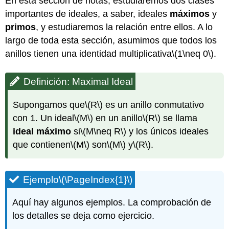
En esta sección de notas, estudiaremos dos clases
importantes de ideales, a saber, ideales
máximos
y
primos
, y estudiaremos la relación entre ellos. A lo
largo de toda esta sección, asumimos que todos los
anillos tienen una identidad multiplicativa
\(1\neq 0\)
.
Definición: Maximal Ideal
Supongamos que
\(R\)
es un anillo conmutativo
con 1. Un ideal
\(M\)
en un anillo
\(R\)
se llama
ideal máximo
si
\(M\neq R\)
y los únicos ideales
que contienen
\(M\)
son
\(M\)
y
\(R\)
.
Ejemplo
\(\PageIndex{1}\)
Aquí hay algunos ejemplos. La comprobación de
los detalles se deja como ejercicio.