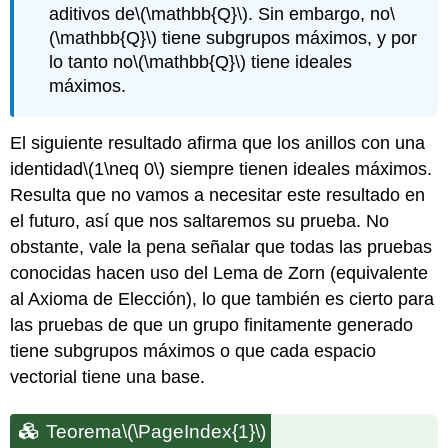
aditivos de
\(\mathbb{Q}\)
. Sin embargo,
no
\
(\mathbb{Q}\)
tiene subgrupos máximos, y por
lo tanto
no
\(\mathbb{Q}\)
tiene ideales
máximos.
El siguiente resultado afirma que los anillos con una
identidad
\(1\neq 0\)
siempre tienen ideales máximos.
Resulta que no vamos a necesitar este resultado en
el futuro, así que nos saltaremos su prueba. No
obstante, vale la pena señalar que todas las pruebas
conocidas hacen uso del Lema de Zorn (equivalente
al Axioma de Elección), lo que también es cierto para
las pruebas de que un grupo finitamente generado
tiene subgrupos máximos o que cada espacio
vectorial tiene una base.
Teorema
\(\PageIndex{1}\)