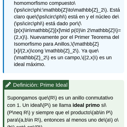
homomorfismo compuesto
\
(\psi\circ\phi:\mathbb{Z}\to\mathbb{Z}_2\)
. Está
claro que
\(\psi\circ\phi\)
está en y el núcleo de
\
(\psi\circ\phi\)
está dado por
\(\
{p(x)\in\mathbb{Z}[x]\mid p(0)\in 2\mathbb{Z}\}=
(2,x)\)
. Nuevamente por el Primer Teorema del
Isomorfismo para Anillos,
\(\mathbb{Z}
[x]/(2,x)\cong \mathbb{Z}_2\)
. Ya que
\
(\mathbb{Z}_2\)
es un campo,
\((2,x)\)
es un
ideal máximo.
Definición: Prime Ideal
Supongamos que
\(R\)
es un anillo conmutativo
con 1. Un ideal
\(P\)
se llama
ideal primo
si
\
(P\neq R\)
y siempre que el producto
\(ab\in P\)
para
\(a,b\in R\)
, entonces al menos uno de
\(a\)
o
\