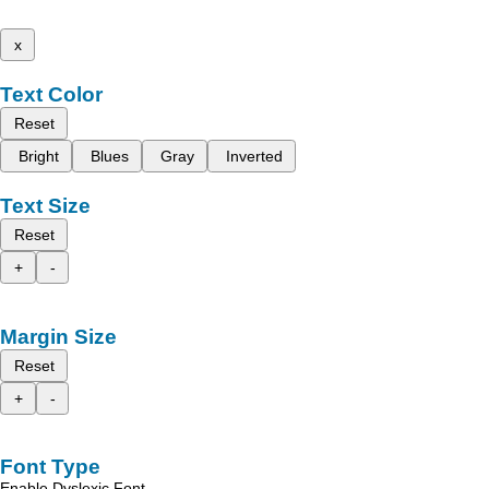
x
Text Color
Reset
Bright
Blues
Gray
Inverted
Text Size
Reset
+
-
Margin Size
Reset
+
-
Font Type
Enable Dyslexic Font