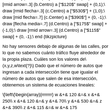
[rmid arrow=.3] (b.Centro) a ["$120$” swap] + (0,1);\
draw [rmid flecha=.3] (c.Centro) a ["$530$"] + (1,0);\
draw [mid flecha=.7] (c.Center) a ["$390$"] + (0, -1);\
draw [flecha media=.7] (d.Centro) a ["$175$” swap] +
(-1,0);\ draw [rmid arrow=.3] (d.Centro) a ["$115$”
swap] + (0, -1);\ end {tikzpicture}
No hay sensores debajo de algunas de las calles, por
lo que no sabemos cuánto tráfico fluye alrededor de
la propia plaza. Cuáles son los valores de
\
(x,y,z,w\text{?}\)
Dado que el número de autos que
ingresan a cada intersección tiene que igualar el
número de autos que salen de esa intersección,
obtenemos un sistema de ecuaciones lineales:
\[\left\{\begin{array}{rrrrrrr} w &+& 120 &=& x &+&
250\\ x &+& 120 &=& y &+& 70\\ y &+& 530 &=& z
&+& 390\\ z &+& 115 &=& w &+& 175