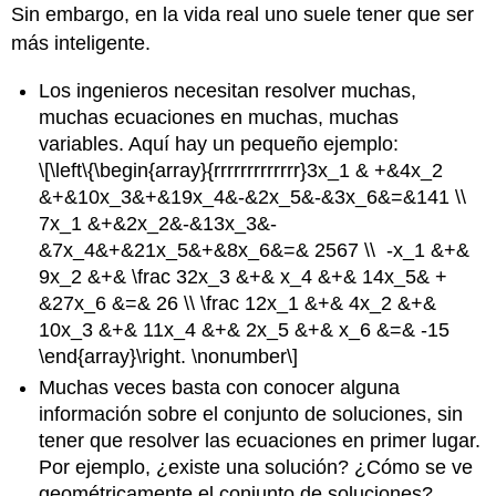
Sin embargo, en la vida real uno suele tener que ser
más inteligente.
Los ingenieros necesitan resolver muchas,
muchas ecuaciones en muchas, muchas
variables. Aquí hay un pequeño ejemplo:
\[\left\{\begin{array}{rrrrrrrrrrrrr}3x_1 & +&4x_2
&+&10x_3&+&19x_4&-&2x_5&-&3x_6&=&141 \\
7x_1 &+&2x_2&-&13x_3&-
&7x_4&+&21x_5&+&8x_6&=& 2567 \\ -x_1 &+&
9x_2 &+& \frac 32x_3 &+& x_4 &+& 14x_5& +
&27x_6 &=& 26 \\ \frac 12x_1 &+& 4x_2 &+&
10x_3 &+& 11x_4 &+& 2x_5 &+& x_6 &=& -15
\end{array}\right. \nonumber\]
Muchas veces basta con conocer alguna
información sobre el conjunto de soluciones, sin
tener que resolver las ecuaciones en primer lugar.
Por ejemplo, ¿existe una solución? ¿Cómo se ve
geométricamente el conjunto de soluciones?