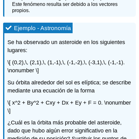
Este fenómeno resulta ser debido a los vectores
propios.
Ejemplo - Astronomía
Se ha observado un asteroide en los siguientes
lugares:
\[ (0,2),\, (2,1),\, (1,-1),\, (-1,-2),\, (-3,1),\, (-1,-1).
\nonumber \]
Su órbita alrededor del sol es elíptica; se describe
mediante una ecuación de la forma
\[ x^2 + By^2 + Cxy + Dx + Ey + F = 0. \nonumber
\]
¿Cuál es la órbita más probable del asteroide,
dado que hubo algún error significativo en la
medición de su posición? Sustituir los puntos de