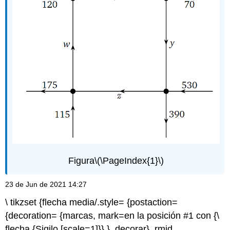
Figura
\(\PageIndex{1}\)
23 de Jun de 2021 14:27
\ tikzset {flecha media/.style= {postaction=
{decoration= {marcas, mark=en la posición #1 con {\
flecha {Sigilo [scale=1]}},}, decorar}, rmid