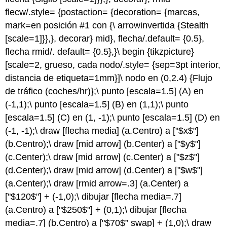
flecw/.style= {postaction= {decoration= {marcas,
mark=en posición #1 con {\ arrowinvertida {Stealth
[scale=1]}},}, decorar} mid}, flecha/.default= {0.5},
flecha rmid/. default= {0.5},}\ begin {tikzpicture}
[scale=2, grueso, cada nodo/.style= {sep=3pt interior,
distancia de etiqueta=1mm}]\ nodo en (0,2.4) {Flujo
de tráfico (coches/hr)};\ punto [escala=1.5] (A) en
(-1,1);\ punto [escala=1.5] (B) en (1,1);\ punto
[escala=1.5] (C) en (1, -1);\ punto [escala=1.5] (D) en
(-1, -1);\ draw [flecha media] (a.Centro) a ["$x$"]
(b.Centro);\ draw [mid arrow] (b.Center) a ["$y$"]
(c.Center);\ draw [mid arrow] (c.Center) a ["$z$"]
(d.Center);\ draw [mid arrow] (d.Center) a ["$w$"]
(a.Center);\ draw [rmid arrow=.3] (a.Center) a
["$120$"] + (-1,0);\ dibujar [flecha media=.7]
(a.Centro) a ["$250$"] + (0,1);\ dibujar [flecha
media=.7] (b.Centro) a ["$70$” swap] + (1,0);\ draw