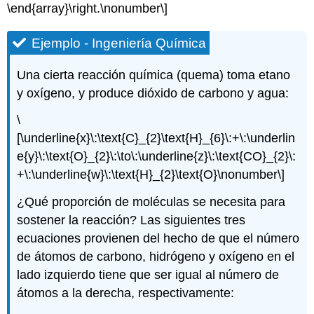
\end{array}\right.\nonumber\]
Ejemplo - Ingeniería Química
Una cierta reacción química (quema) toma etano
y oxígeno, y produce dióxido de carbono y agua:
\
[\underline{x}\:\text{C}_{2}\text{H}_{6}\:+\:\underlin
e{y}\:\text{O}_{2}\:\to\:\underline{z}\:\text{CO}_{2}\:
+\:\underline{w}\:\text{H}_{2}\text{O}\nonumber\]
¿Qué proporción de moléculas se necesita para
sostener la reacción? Las siguientes tres
ecuaciones provienen del hecho de que el número
de átomos de carbono, hidrógeno y oxígeno en el
lado izquierdo tiene que ser igual al número de
átomos a la derecha, respectivamente: