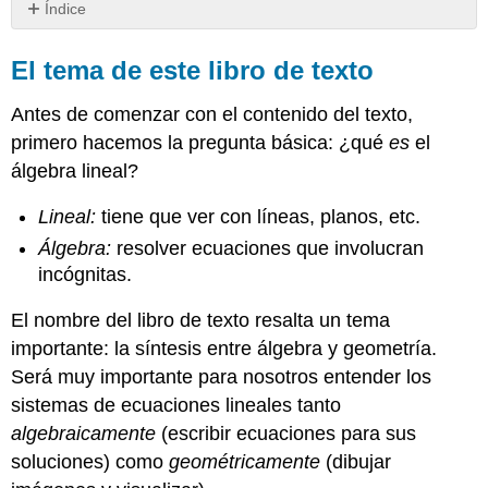
Índice
El
tema
El tema de este libro de texto
de
este
Antes de comenzar con el contenido del texto,
libro
primero hacemos la pregunta básica: ¿qué
es
el
de
álgebra lineal?
texto
Comentario
Lineal:
tiene que ver con líneas, planos, etc.
Usos
Álgebra:
resolver ecuaciones que involucran
del
Álgebra
incógnitas.
Lineal
en
El nombre del libro de texto resalta un tema
Ingeniería
importante: la síntesis entre álgebra y geometría.
Ejemplo
Será muy importante para nosotros entender los
-
sistemas de ecuaciones lineales tanto
Ingeniería
Civil
algebraicamente
(escribir ecuaciones para sus
Ejemplo
soluciones) como
geométricamente
(dibujar
-