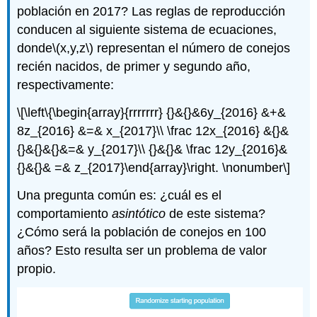
población en 2017? Las reglas de reproducción
conducen al siguiente sistema de ecuaciones,
donde
\(x,y,z\)
representan el número de conejos
recién nacidos, de primer y segundo año,
respectivamente:
\[\left\{\begin{array}{rrrrrrr} {}&{}&6y_{2016} &+&
8z_{2016} &=& x_{2017}\\ \frac 12x_{2016} &{}&
{}&{}&{}&=& y_{2017}\\ {}&{}& \frac 12y_{2016}&
{}&{}& =& z_{2017}\end{array}\right. \nonumber\]
Una pregunta común es: ¿cuál es el
comportamiento
asintótico
de este sistema?
¿Cómo será la población de conejos en 100
años? Esto resulta ser un problema de valor
propio.