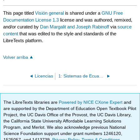
This page titled
Visión general
is shared under a
GNU Free
Documentation License 1.3
license and was authored, remixed,
and/or curated by
Dan Margalit and Joseph Rabinoff
via
source
content
that was edited to the style and standards of the
LibreTexts platform.
Volver arriba
Licencias
1: Sistemas de Ecuaciones Lineales- Álgebra
The LibreTexts libraries are
Powered by NICE CXone Expert
and
are supported by the Department of Education Open Textbook Pilot
Project, the UC Davis Office of the Provost, the UC Davis Library,
the California State University Affordable Learning Solutions
Program, and Merlot. We also acknowledge previous National
Science Foundation support under grant numbers 1246120,
1525057, and 1413739.
Privacy Policy
.
Terms & Conditions
.