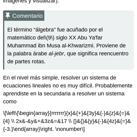
imágenes y visualizar).
Ingeniería
Química
Comentario
Ejemplo
-
Biología
El término “álgebra” fue acuñado por el
Ejemplo
matemático del
\(9\)
siglo XX Abu Ya'far
-
Muhammad ibn Musa al-Khwarizmi. Proviene de
Astronomía
la palabra árabe
al-jebr
, que significa reencuentro
Ejemplo
de partes rotas.
-
Ciencias
de
En el nivel más simple, resolver un sistema de
la
ecuaciones lineales no es muy difícil. Probablemente
Computación
aprendiste en la secundaria a resolver un sistema
Cómo
usar
como
este
libro
\[\left\{\begin{array}{rrrrrrr}{x}&{+}&{3y}&{-}&{z}&{=}&
de
{4} \\ 2x&-&y&+&3z&=&17 \\ {}&{}&{y}&{-}&{4z}&{=}&
texto
{-3.}\end{array}\right. \nonumber\]
Feedback