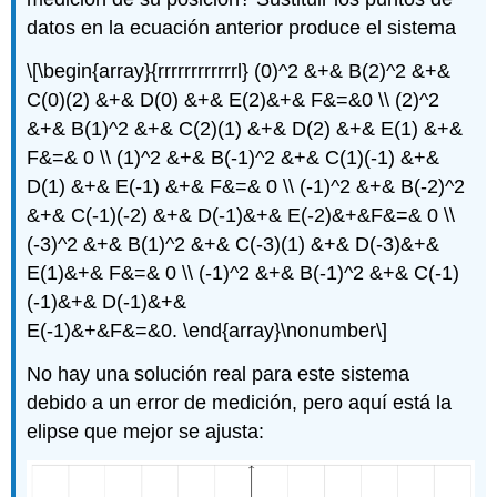
datos en la ecuación anterior produce el sistema
\[\begin{array}{rrrrrrrrrrrrl} (0)^2 &+& B(2)^2 &+&
C(0)(2) &+& D(0) &+& E(2)&+& F&=&0 \\ (2)^2
&+& B(1)^2 &+& C(2)(1) &+& D(2) &+& E(1) &+&
F&=& 0 \\ (1)^2 &+& B(-1)^2 &+& C(1)(-1) &+&
D(1) &+& E(-1) &+& F&=& 0 \\ (-1)^2 &+& B(-2)^2
&+& C(-1)(-2) &+& D(-1)&+& E(-2)&+&F&=& 0 \\
(-3)^2 &+& B(1)^2 &+& C(-3)(1) &+& D(-3)&+&
E(1)&+& F&=& 0 \\ (-1)^2 &+& B(-1)^2 &+& C(-1)
(-1)&+& D(-1)&+&
E(-1)&+&F&=&0. \end{array}\nonumber\]
No hay una solución real para este sistema
debido a un error de medición, pero aquí está la
elipse que mejor se ajusta: