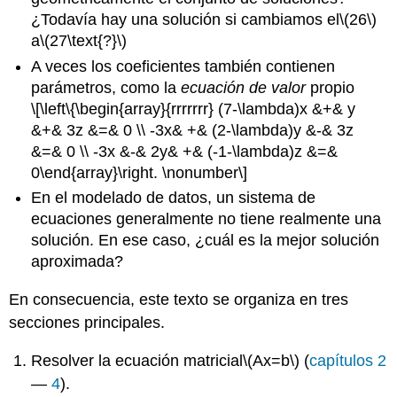
¿Todavía hay una solución si cambiamos el
\(26\)
a
\(27\text{?}\)
A veces los coeficientes también contienen
parámetros, como la
ecuación de valor
propio
\[\left\{\begin{array}{rrrrrrr} (7-\lambda)x &+& y
&+& 3z &=& 0 \\ -3x& +& (2-\lambda)y &-& 3z
&=& 0 \\ -3x &-& 2y& +& (-1-\lambda)z &=&
0\end{array}\right. \nonumber\]
En el modelado de datos, un sistema de
ecuaciones generalmente no tiene realmente una
solución. En ese caso, ¿cuál es la mejor solución
aproximada?
En consecuencia, este texto se organiza en tres
secciones principales.
Resolver la ecuación matricial
\(Ax=b\)
(
capítulos 2
—
4
).