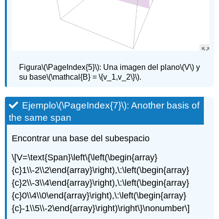
Figura
\(\PageIndex{5}\)
: Una imagen del plano
\(V\)
y
su base
\(\mathcal{B} = \{v_1,v_2\}\)
.
Ejemplo
\(\PageIndex{7}\)
: Another basis of
the same span
Encontrar una base del subespacio
\[V=\text{Span}\left\{\left(\begin{array}
{c}1\\-2\\2\end{array}\right),\:\left(\begin{array}
{c}2\\-3\\4\end{array}\right),\:\left(\begin{array}
{c}0\\4\\0\end{array}\right),\:\left(\begin{array}
{c}-1\\5\\-2\end{array}\right)\right\}\nonumber\]