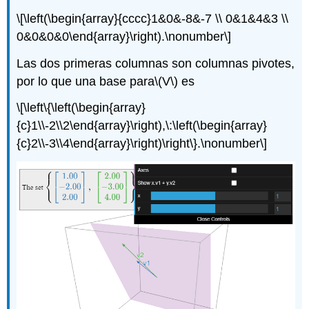
\[\left(\begin{array}{cccc}1&0&-8&-7 \\ 0&1&4&3 \\
0&0&0&0\end{array}\right).\nonumber\]
Las dos primeras columnas son columnas pivotes,
por lo que una base para
\(V\)
es
\[\left\{\left(\begin{array}
{c}1\\-2\\2\end{array}\right),\:\left(\begin{array}
{c}2\\-3\\4\end{array}\right)\right\}.\nonumber\]