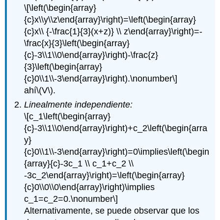
\[\left(\begin{array}
{c}x\\y\\z\end{array}\right)=\left(\begin{array}
{c}x\\ {-\frac{1}{3}(x+z)} \\ z\end{array}\right)=-
\frac{x}{3}\left(\begin{array}
{c}-3\\1\\0\end{array}\right)-\frac{z}
{3}\left(\begin{array}
{c}0\\1\\-3\end{array}\right).\nonumber\]
ahí
\(V\)
.
Linealmente independiente:
\[c_1\left(\begin{array}
{c}-3\\1\\0\end{array}\right)+c_2\left(\begin{arra
y}
{c}0\\1\\-3\end{array}\right)=0\implies\left(\begin
{array}{c}-3c_1 \\ c_1+c_2 \\
-3c_2\end{array}\right)=\left(\begin{array}
{c}0\\0\\0\end{array}\right)\implies
c_1=c_2=0.\nonumber\]
Alternativamente, se puede observar que los