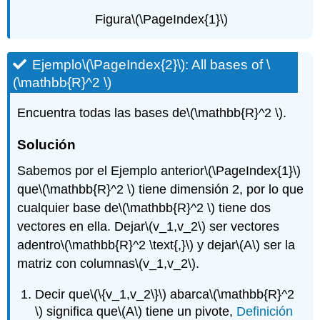
a
Figura
\(\PageIndex{1}\)
basis
of
a
Ejemplo
\(\PageIndex{2}\)
: All bases of
\
plane
(\mathbb{R}^2 \)
Solución
Ejemplo\
Encuentra todas las bases de
\(\mathbb{R}^2 \)
.
(\PageIndex{10}\):
Finding
Solución
a
basis
Sabemos por el Ejemplo anterior
\(\PageIndex{1}\)
by
que
\(\mathbb{R}^2 \)
tiene dimensión 2, por lo que
inspection
cualquier base de
\(\mathbb{R}^2 \)
tiene dos
Solución
vectores en ella. Dejar
\(v_1,v_2\)
ser vectores
adentro
\(\mathbb{R}^2 \text{,}\)
y dejar
\(A\)
ser la
matriz con columnas
\(v_1,v_2\)
.
Decir que
\(\{v_1,v_2\}\)
abarca
\(\mathbb{R}^2
\)
significa que
\(A\)
tiene un pivote,
Definición