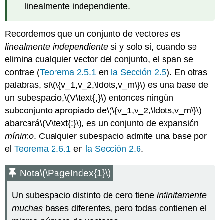
Ejemplo\
linealmente independiente.
(\PageIndex{4}\)
Ejemplo\
Recordemos que un conjunto de vectores es
(\PageIndex{5}\)
linealmente independiente
si y solo si, cuando se
Solución
elimina cualquier vector del conjunto, el span se
Computar
una
contrae (
Teorema 2.5.1
en
la Sección 2.5
). En otras
base
palabras, si
\(\{v_1,v_2,\ldots,v_m\}\)
es una base de
para
un subespacio,
\(V\text{,}\)
entonces ningún
un
subconjunto apropiado de
\(\{v_1,v_2,\ldots,v_m\}\)
subespacio
abarcará
\(V\text{:}\)
, es un conjunto de expansión
Una
base
mínimo
. Cualquier subespacio admite una base por
para
el
Teorema 2.6.1
en
la Sección 2.6
.
el
espacio
Nota
\(\PageIndex{1}\)
de
columna
Un subespacio distinto de cero tiene
infinitamente
Teorema
\
muchas
bases diferentes, pero todas contienen el
(\PageIndex{1}\)