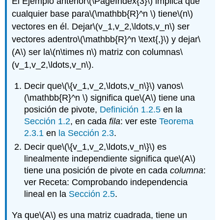
El Ejemplo anterior
\(\PageIndex{3}\)
implica que
cualquier base para
\(\mathbb{R}^n \)
tiene
\(n\)
vectores en él. Dejar
\(v_1,v_2,\ldots,v_n\)
ser
vectores adentro
\(\mathbb{R}^n \text{,}\)
y dejar
\
(A\)
ser la
\(n\times n\)
matriz con columnas
\
(v_1,v_2,\ldots,v_n\)
.
Decir que
\(\{v_1,v_2,\ldots,v_n\}\)
vanos
\
(\mathbb{R}^n \)
significa que
\(A\)
tiene una
posición de pivote,
Definición 1.2.5
en la
Sección 1.2
, en cada
fila
: ver este
Teorema
2.3.1
en
la Sección 2.3
.
Decir que
\(\{v_1,v_2,\ldots,v_n\}\)
es
linealmente independiente significa que
\(A\)
tiene una posición de pivote en cada
columna
:
ver Receta: Comprobando independencia
lineal en la
Sección 2.5
.
Ya que
\(A\)
es una matriz cuadrada, tiene un