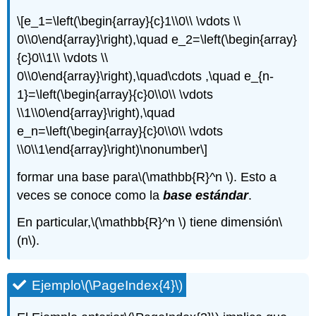
\[e_1=\left(\begin{array}{c}1\\0\\ \vdots \\
0\\0\end{array}\right),\quad e_2=\left(\begin{array}
{c}0\\1\\ \vdots \\
0\\0\end{array}\right),\quad\cdots ,\quad e_{n-
1}=\left(\begin{array}{c}0\\0\\ \vdots
\\1\\0\end{array}\right),\quad
e_n=\left(\begin{array}{c}0\\0\\ \vdots
\\0\\1\end{array}\right)\nonumber\]
formar una base para
\(\mathbb{R}^n \)
. Esto a
veces se conoce como la
base estándar
.
En particular,
\(\mathbb{R}^n \)
tiene dimensión
\
(n\)
.
Ejemplo
\(\PageIndex{4}\)