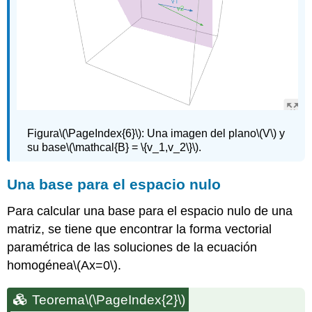
Figura
\(\PageIndex{6}\)
:
Una imagen del plano
\(V\)
y
su base
\(\mathcal{B} = \{v_1,v_2\}\)
.
Una base para el espacio nulo
Para calcular una base para el espacio nulo de una
matriz, se tiene que encontrar la forma vectorial
paramétrica de las soluciones de la ecuación
homogénea
\(Ax=0\)
.
Teorema
\(\PageIndex{2}\)