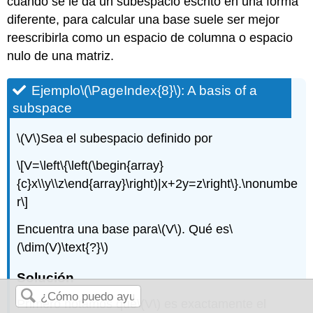
cuando se le da un subespacio escrito en una forma
diferente, para calcular una base suele ser mejor
reescribirla como un espacio de columna o espacio
nulo de una matriz.
Ejemplo
\(\PageIndex{8}\)
: A basis of a
subspace
\(V\)
Sea el subespacio definido por
\[V=\left\{\left(\begin{array}
{c}x\\y\\z\end{array}\right)|x+2y=z\right\}.\nonumbe
r\]
Encuentra una base para
\(V\)
. Qué es
\
(\dim(V)\text{?}\)
Solución
Primero notamos que
\(V\)
es exactamente el