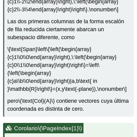
{c}1\\-2\\2\end{array}\right),\:\left(\begin{array}
{c}2\\-3\\4\end{array}\right)\right\}.\nonumber\]
Las dos primeras columnas de la forma escalón
de fila reducida ciertamente abarcan un
subespacio diferente, como
\[\text{Span}\left\{\left(\begin{array}
{c}1\\0\\0\end{array}\right),\:\left(\begin{array}
{c}0\\1\\0\end{array}\right)\right\}=\left\
{\left(\begin{array}
{c}a\\b\\0\end{array}\right)|a,b\text{ in
}\mathbb{R}\right\}=(x,y\text{-plane}),\nonumber\]
pero
\(\text{Col}(A)\)
contiene vectores cuya última
coordenada es distinta de cero.
Corolario
\(\PageIndex{1}\)