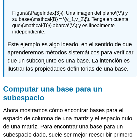
Figura
\(\PageIndex{3}\)
: Una imagen del plano
\(V\)
y
su base
\(\mathcal{B} = \{v_1,v_2\}\)
. Tenga en cuenta
que
\(\mathcal{B}\)
abarca
\(V\)
y es linealmente
independiente.
Este ejemplo es algo ideado, en el sentido de que
aprenderemos métodos sistemáticos para verificar
que un subconjunto es una base. La intención es
ilustrar las propiedades definitorias de una base.
Computar una base para un
subespacio
Ahora mostramos cómo encontrar bases para el
espacio de columna de una matriz y el espacio nulo
de una matriz. Para encontrar una base para un
subespacio dado, suele ser mejor reescribir primero