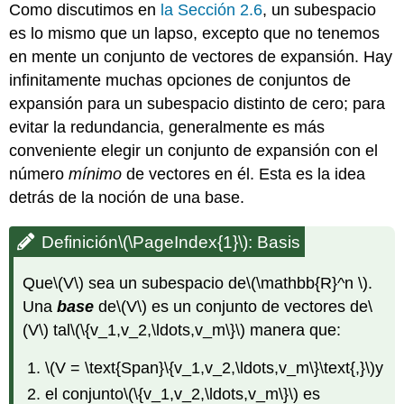
Como discutimos en
la Sección 2.6
, un subespacio
(\mathbb{R}^2
\)
es lo mismo que un lapso, excepto que no tenemos
Solución
en mente un conjunto de vectores de expansión. Hay
Ejemplo\
infinitamente muchas opciones de conjuntos de
(\PageIndex{2}\):
expansión para un subespacio distinto de cero; para
All
evitar la redundancia, generalmente es más
bases
of
conveniente elegir un conjunto de expansión con el
\
número
mínimo
de vectores en él. Esta es la idea
(\mathbb{R}^2
detrás de la noción de una base.
\)
Solución
Definición
\(\PageIndex{1}\)
: Basis
Ejemplo\
(\PageIndex{3}\):
Que
\(V\)
sea un subespacio de
\(\mathbb{R}^n \)
.
The
standard
Una
base
de
\(V\)
es un conjunto de vectores de
\
basis
(V\)
tal
\(\{v_1,v_2,\ldots,v_m\}\)
manera que:
of
\
\(V = \text{Span}\{v_1,v_2,\ldots,v_m\}\text{,}\)
y
(\mathbb{R}^n
\)
el conjunto
\(\{v_1,v_2,\ldots,v_m\}\)
es