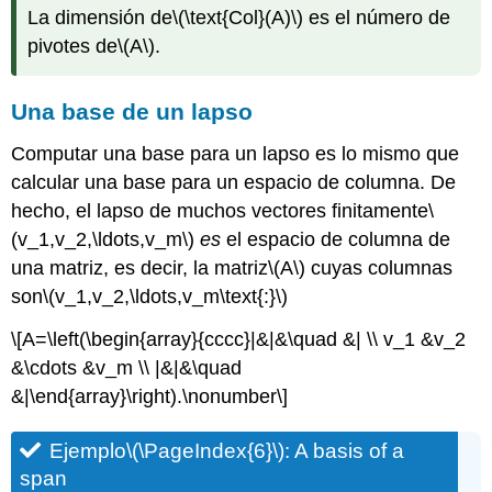
La dimensión de
\(\text{Col}(A)\)
es el número de
pivotes de
\(A\)
.
Una base de un lapso
Computar una base para un lapso es lo mismo que
calcular una base para un espacio de columna. De
hecho, el lapso de muchos vectores finitamente
\
(v_1,v_2,\ldots,v_m\)
es
el espacio de columna de
una matriz, es decir, la matriz
\(A\)
cuyas columnas
son
\(v_1,v_2,\ldots,v_m\text{:}\)
\[A=\left(\begin{array}{cccc}|&|&\quad &| \\ v_1 &v_2
&\cdots &v_m \\ |&|&\quad
&|\end{array}\right).\nonumber\]
Ejemplo
\(\PageIndex{6}\)
: A basis of a
span