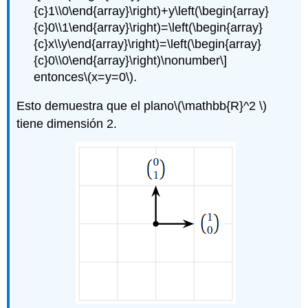
{c}1\\0\end{array}\right)+y\left(\begin{array}
A
{c}0\\1\end{array}\right)=\left(\begin{array}
basis
of
{c}x\\y\end{array}\right)=\left(\begin{array}
a
{c}0\\0\end{array}\right)\nonumber\]
subspace
entonces
\(x=y=0\)
.
Solución
El
Esto demuestra que el plano
\(\mathbb{R}^2 \)
teorema
tiene dimensión 2.
de
la
base
Teorema\
(\PageIndex{3}\):
Basis
Theorem
Ejemplo\
(\PageIndex{9}\):
Two
noncollinear
vectors
form