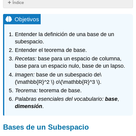
Índice
Objetivos
Bases
Objetivos
de
un
Entender la definición de una base de un
Subespacio
subespacio.
Definición\
Entender el teorema de base.
(\PageIndex{1}\):
Basis
Recetas:
base para un espacio de columna,
Nota\
base para un espacio nulo, base de un lapso.
(\PageIndex{1}\)
Imagen:
base de un subespacio de
\
Definición
(\mathbb{R}^2 \)
o
\(\mathbb{R}^3 \)
.
\
(\PageIndex{2}\):
Teorema:
teorema de base.
Dimension
Palabras esenciales del vocabulario:
base
,
Ejemplo\
dimensión
.
(\PageIndex{1}\):
A
basis
Bases de un Subespacio
of
\