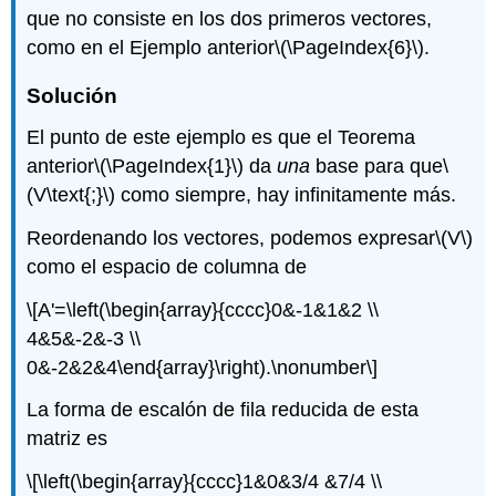
que no consiste en los dos primeros vectores,
como en el Ejemplo anterior
\(\PageIndex{6}\)
.
Solución
El punto de este ejemplo es que el Teorema
anterior
\(\PageIndex{1}\)
da
una
base para que
\
(V\text{;}\)
como siempre, hay infinitamente más.
Reordenando los vectores, podemos expresar
\(V\)
como el espacio de columna de
\[A'=\left(\begin{array}{cccc}0&-1&1&2 \\
4&5&-2&-3 \\
0&-2&2&4\end{array}\right).\nonumber\]
La forma de escalón de fila reducida de esta
matriz es
\[\left(\begin{array}{cccc}1&0&3/4 &7/4 \\