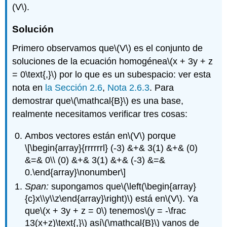
(V\)
.
Solución
Primero observamos que
\(V\)
es el conjunto de
soluciones de la ecuación homogénea
\(x + 3y + z
= 0\text{,}\)
por lo que es un subespacio: ver esta
nota en
la Sección 2.6
,
Nota 2.6.3
. Para
demostrar que
\(\mathcal{B}\)
es una base,
realmente necesitamos verificar tres cosas:
Ambos vectores están en
\(V\)
porque
\[\begin{array}{rrrrrrl} (-3) &+& 3(1) &+& (0)
&=& 0\\ (0) &+& 3(1) &+& (-3) &=&
0.\end{array}\nonumber\]
Span:
supongamos que
\(\left(\begin{array}
{c}x\\y\\z\end{array}\right)\)
está en
\(V\)
. Ya
que
\(x + 3y + z = 0\)
tenemos
\(y = -\frac
13(x+z)\text{,}\)
así
\(\mathcal{B}\)
vanos de