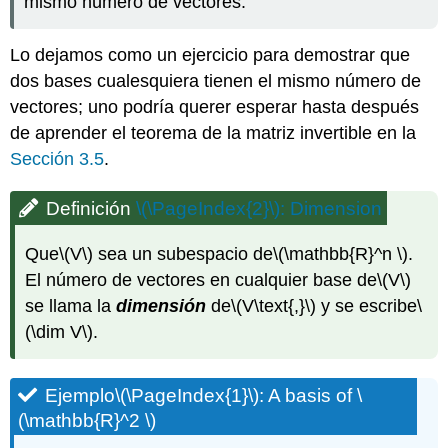
mismo número de vectores.
Nota\
(\PageIndex{2}\)
Lo dejamos como un ejercicio para demostrar que
Corolario\
dos bases cualesquiera tienen el mismo número de
(\PageIndex{1}\)
Una
vectores; uno podría querer esperar hasta después
base
de aprender el teorema de la matriz invertible en la
de
Sección 3.5
.
un
lapso
Definición
\(\PageIndex{2}\)
: Dimension
Ejemplo\
(\PageIndex{6}\):
A
Que
\(V\)
sea un subespacio de
\(\mathbb{R}^n \)
.
basis
El número de vectores en cualquier base de
\(V\)
of
se llama la
dimensión
de
\(V\text{,}\)
y se escribe
\
a
(\dim V\)
.
span
Solución
Ejemplo\
Ejemplo
\(\PageIndex{1}\)
: A basis of
\
(\PageIndex{7}\):
(\mathbb{R}^2 \)
Another
basis