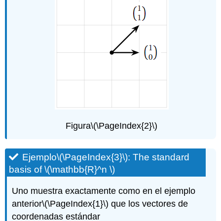
Figura
\(\PageIndex{2}\)
Ejemplo
\(\PageIndex{3}\)
: The standard
basis of
\(\mathbb{R}^n \)
Uno muestra exactamente como en el ejemplo
anterior
\(\PageIndex{1}\)
que los vectores de
coordenadas estándar