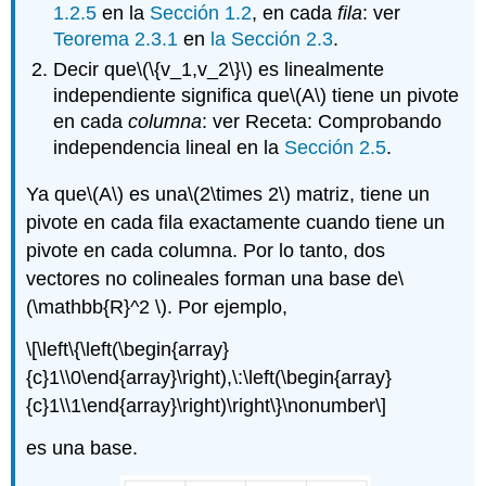
1.2.5
en la
Sección 1.2
, en cada
fila
: ver
Teorema 2.3.1
en
la Sección 2.3
.
Decir que
\(\{v_1,v_2\}\)
es linealmente
independiente significa que
\(A\)
tiene un pivote
en cada
columna
: ver Receta: Comprobando
independencia lineal en la
Sección 2.5
.
Ya que
\(A\)
es una
\(2\times 2\)
matriz, tiene un
pivote en cada fila exactamente cuando tiene un
pivote en cada columna. Por lo tanto, dos
vectores no colineales forman una base de
\
(\mathbb{R}^2 \)
. Por ejemplo,
\[\left\{\left(\begin{array}
{c}1\\0\end{array}\right),\:\left(\begin{array}
{c}1\\1\end{array}\right)\right\}\nonumber\]
es una base.