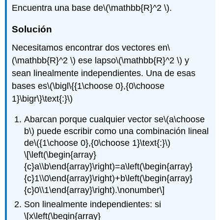
Encuentra una base de
\(\mathbb{R}^2 \)
.
of
the
same
Solución
span
Necesitamos encontrar dos vectores en
\
Solución
(\mathbb{R}^2 \)
ese lapso
\(\mathbb{R}^2 \)
y
Una
base
sean linealmente independientes. Una de esas
para
bases es
\(\bigl\{{1\choose 0},{0\choose
el
1}\bigr\}\text{:}\)
espacio
nulo
Abarcan porque cualquier vector se
\(a\choose
Teorema\
b\)
puede escribir como una combinación lineal
(\PageIndex{2}\)
de
\({1\choose 0},{0\choose 1}\text{:}\)
Una
\[\left(\begin{array}
base
{c}a\\b\end{array}\right)=a\left(\begin{array}
para
un
{c}1\\0\end{array}\right)+b\left(\begin{array}
subespacio
{c}0\\1\end{array}\right).\nonumber\]
general
Son linealmente independientes: si
Ejemplo\
\[x\left(\begin{array}
(\PageIndex{8}\):