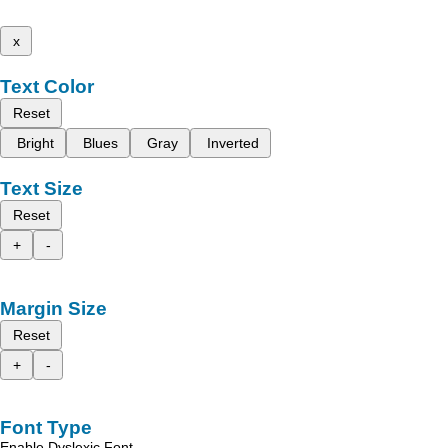
x
Text Color
Reset
Bright
Blues
Gray
Inverted
Text Size
Reset
+
-
Margin Size
Reset
+
-
Font Type
Enable Dyslexic Font