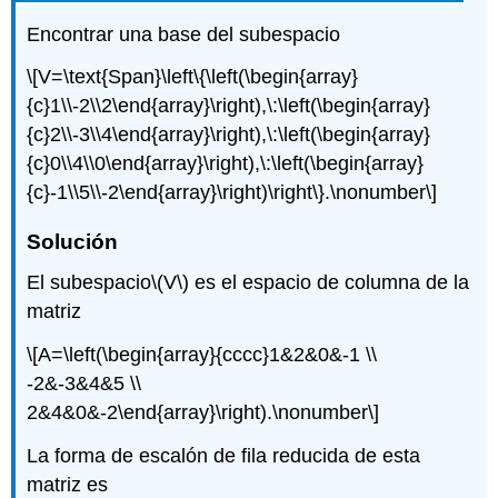
Encontrar una base del subespacio
\[V=\text{Span}\left\{\left(\begin{array}
{c}1\\-2\\2\end{array}\right),\:\left(\begin{array}
{c}2\\-3\\4\end{array}\right),\:\left(\begin{array}
{c}0\\4\\0\end{array}\right),\:\left(\begin{array}
{c}-1\\5\\-2\end{array}\right)\right\}.\nonumber\]
Solución
El subespacio
\(V\)
es el espacio de columna de la
matriz
\[A=\left(\begin{array}{cccc}1&2&0&-1 \\
-2&-3&4&5 \\
2&4&0&-2\end{array}\right).\nonumber\]
La forma de escalón de fila reducida de esta
matriz es