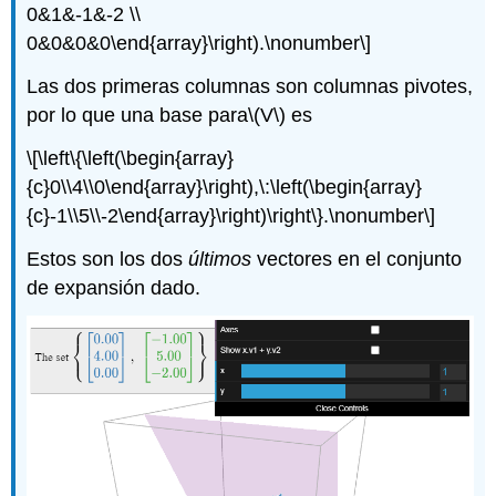
0&1&-1&-2 \\
0&0&0&0\end{array}\right).\nonumber\]
Las dos primeras columnas son columnas pivotes,
por lo que una base para
\(V\)
es
\[\left\{\left(\begin{array}
{c}0\\4\\0\end{array}\right),\:\left(\begin{array}
{c}-1\\5\\-2\end{array}\right)\right\}.\nonumber\]
Estos son los dos
últimos
vectores en el conjunto
de expansión dado.