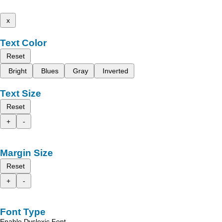
x
Text Color
Reset
Bright
Blues
Gray
Inverted
Text Size
Reset
+
-
Margin Size
Reset
+
-
Font Type
Enable Dyslexic Font