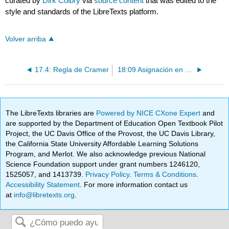
curated by
Dirk Colbry
via
source content
that was edited to the
style and standards of the LibreTexts platform.
Volver arriba
17.4: Regla de Cramer
18:09 Asignación en Clase - Determinantes
The LibreTexts libraries are
Powered by NICE CXone Expert
and
are supported by the Department of Education Open Textbook Pilot
Project, the UC Davis Office of the Provost, the UC Davis Library,
the California State University Affordable Learning Solutions
Program, and Merlot. We also acknowledge previous National
Science Foundation support under grant numbers 1246120,
1525057, and 1413739.
Privacy Policy
.
Terms & Conditions
.
Accessibility Statement
. For more information contact us
at
info@libretexts.org
.