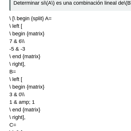
Determinar si
\(A\)
es una combinación lineal de
\(B
\ [\ begin {split} A=
\ left [
\ begin {matrix}
7 & 6\\
-5 & -3
\ end {matrix}
\ right],
B=
\ left [
\ begin {matrix}
3 & 0\\
1 & amp; 1
\ end {matrix}
\ right],
C=