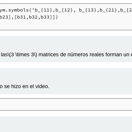
ym.symbols('b_{11},b_{12}, b_{13},b_{21},b_{2
b23],[b31,b32,b33]])

 las
\(3 \times 3\)
matrices de números reales forman un e
 se hizo en el video.