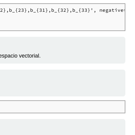
2},b_{23},b_{31},b_{32},b_{33}', negative=Fal
spacio vectorial.