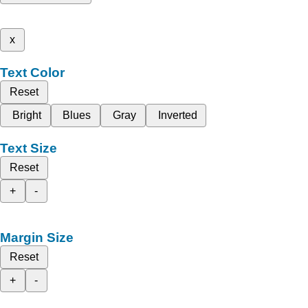
x
Text Color
Reset
Bright
Blues
Gray
Inverted
Text Size
Reset
+
-
Margin Size
Reset
+
-