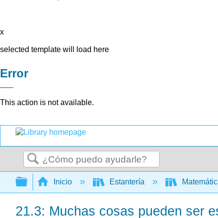
x
selected template will load here
Error
This action is not available.
Buscar
Expandir/contraer jerarquía global
Inicio
Estantería
Matemáti
21.3: Muchas cosas pueden ser es