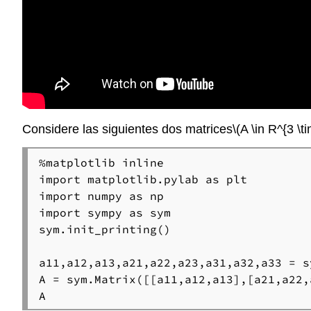
Considere las siguientes dos matrices
\(A \in R^{3 \t
%matplotlib inline

import matplotlib.pylab as plt

import numpy as np

import sympy as sym

sym.init_printing()

a11,a12,a13,a21,a22,a23,a31,a32,a33 = s
A = sym.Matrix([[a11,a12,a13],[a21,a22,
A