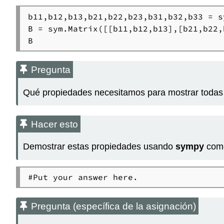
b11,b12,b13,b21,b22,b23,b31,b32,b33 = s
B = sym.Matrix([[b11,b12,b13],[b21,b22,
B
Pregunta
Qué propiedades necesitamos para mostrar todas
Hacer esto
Demostrar estas propiedades usando
sympy
como
#Put your answer here. 
Pregunta (específica de la asignación)