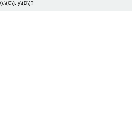
\)
,
\(C\)
, y
\(D\)
?