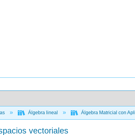
cas
Álgebra lineal
Álgebra Matricial con Ap
pacios vectoriales