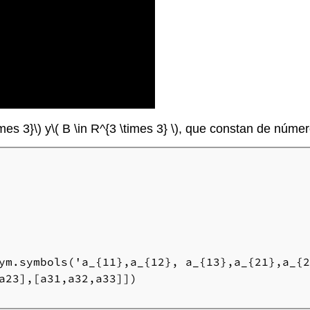
imes 3}\)
y
\( B \in R^{3 \times 3} \)
, que constan de númer
ym.symbols('a_{11},a_{12}, a_{13},a_{21},a_{2
a23],[a31,a32,a33]])
