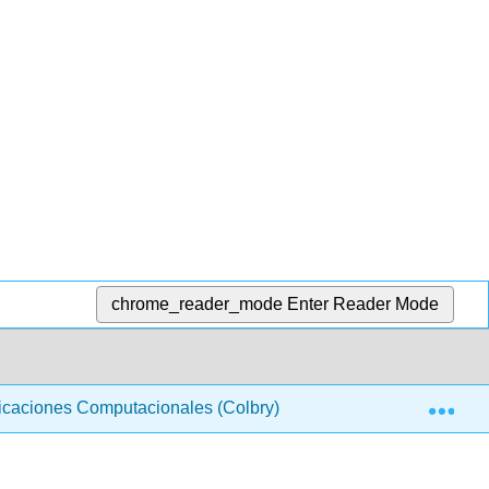
chrome_reader_mode
Enter Reader Mode
Exp
licaciones Computacionales (Colbry)
21:11 Asignació