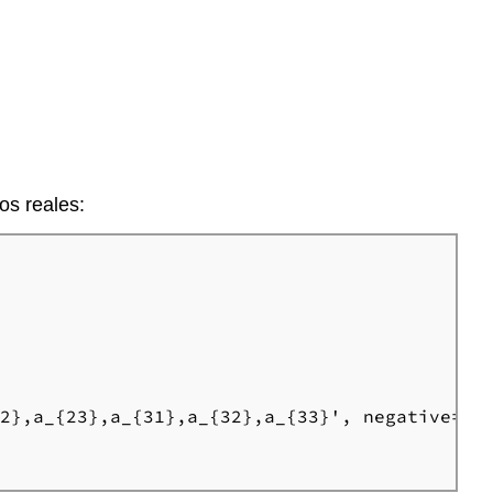
os reales:
2},a_{23},a_{31},a_{32},a_{33}', negative=Fal