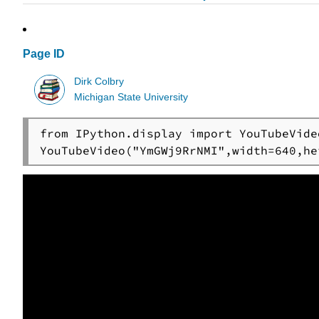
Page ID
Dirk Colbry
Michigan State University
from IPython.display import YouTubeVideo
YouTubeVideo("YmGWj9RrNMI",width=640,he