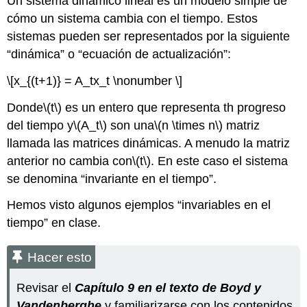
Un sistema dinámico lineal es un modelo simple de
cómo un sistema cambia con el tiempo. Estos
sistemas pueden ser representados por la siguiente
“dinámica” o “ecuación de actualización”:
\[x_{(t+1)} = A_tx_t \nonumber \]
Donde
\(t\)
es un entero que representa th progreso
del tiempo y
\(A_t\)
son una
\(n \times n\)
matriz
llamada las matrices dinámicas. A menudo la matriz
anterior no cambia con
\(t\)
. En este caso el sistema
se denomina “invariante en el tiempo”.
Hemos visto algunos ejemplos “invariables en el
tiempo” en clase.
Hacer esto
Revisar el
Capítulo 9 en el texto de Boyd y
Vandenberghe
y familiarizarse con los contenidos