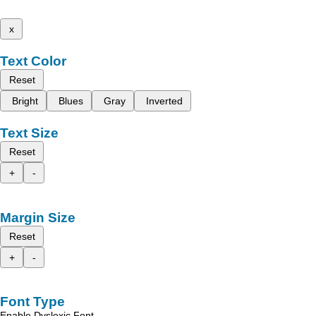
x
Text Color
Reset
Bright
Blues
Gray
Inverted
Text Size
Reset
+
-
Margin Size
Reset
+
-
Font Type
Enable Dyslexic Font