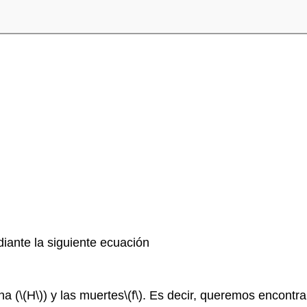
ante la siguiente ecuación
na (
\(H\)
) y las muertes
\(f\)
. Es decir, queremos encontra