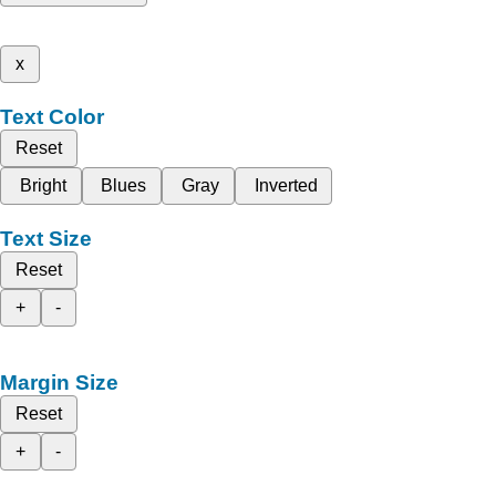
x
Text Color
Reset
Bright
Blues
Gray
Inverted
Text Size
Reset
+
-
Margin Size
Reset
+
-