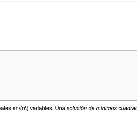
eales en
\(n\)
variables. Una
solución de mínimos cuadra