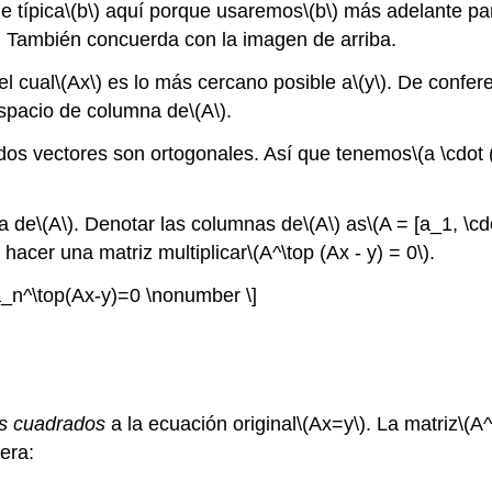
e típica
\(b\)
aquí porque usaremos
\(b\)
más adelante para
n. También concuerda con la imagen de arriba.
el cual
\(Ax\)
es lo más cercano posible a
\(y\)
. De confere
espacio de columna de
\(A\)
.
dos vectores son ortogonales. Así que tenemos
\(a \cdot 
a de
\(A\)
. Denotar las columnas de
\(A\)
as
\(A = [a_1, \cd
 hacer una matriz multiplicar
\(A^\top (Ax - y) = 0\)
.
\\a_n^\top(Ax-y)=0 \nonumber \]
os cuadrados
a la ecuación original
\(Ax=y\)
. La matriz
\(A^
era: