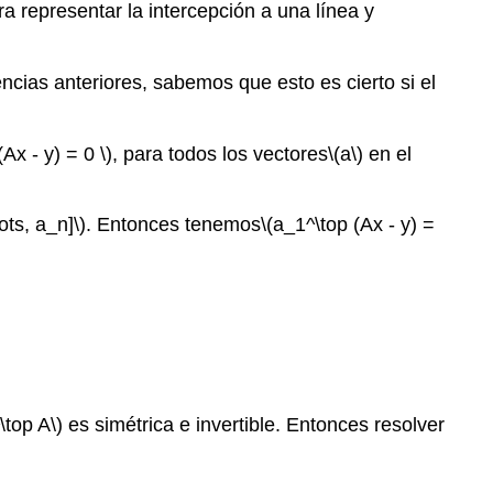
 representar la intercepción a una línea y
ncias anteriores, sabemos que esto es cierto si el
(Ax - y) = 0 \)
, para todos los vectores
\(a\)
en el
ots, a_n]\)
. Entonces tenemos
\(a_1^\top (Ax - y) =
\top A\)
es simétrica e invertible. Entonces resolver