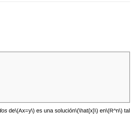
dos
de
\(Ax=y\)
es una solución
\(\hat{x}\)
en
\(R^n\)
tal