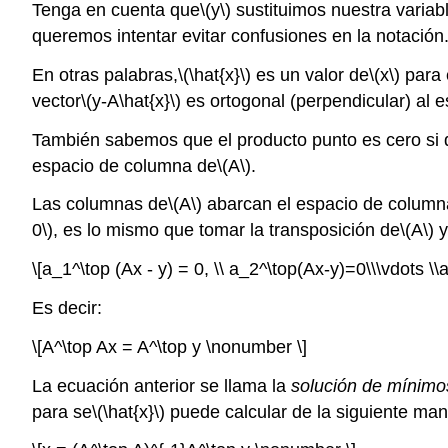
Tenga en cuenta que
\(y\)
sustituimos nuestra variabl
queremos intentar evitar confusiones en la notació
En otras palabras,
\(\hat{x}\)
es un valor de
\(x\)
para 
vector
\(y-A\hat{x}\)
es ortogonal (perpendicular) al 
También sabemos que el producto punto es cero si 
espacio de columna de
\(A\)
.
Las columnas de
\(A\)
abarcan el espacio de column
0\)
, es lo mismo que tomar la transposición de
\(A\)
y
\[a_1^\top (Ax - y) = 0, \\ a_2^\top(Ax-y)=0\\\vdots 
Es decir:
\[A^\top Ax = A^\top y \nonumber \]
La ecuación anterior se llama la
solución de mínim
para se
\(\hat{x}\)
puede calcular de la siguiente man