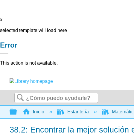
x
selected template will load here
Error
This action is not available.
Buscar
Expandir/contraer jerarquía global
Inicio
Estantería
Matemáti
38.2: Encontrar la mejor solución