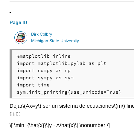
Page ID
Dirk Colbry
Michigan State University
%matplotlib inline

import matplotlib.pylab as plt

import numpy as np

import sympy as sym

import time

sym.init_printing(use_unicode=True)
Dejar
\(Ax=y\)
ser un sistema de ecuaciones
\(m\)
lin
que:
\[ \min_{\hat{x}}\|y - A\hat{x}\| \nonumber \]