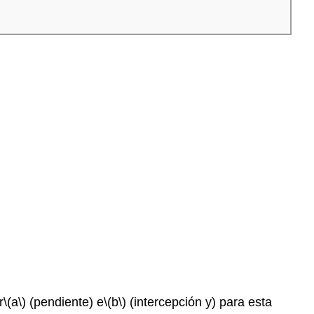
r
\(a\)
(pendiente) e
\(b\)
(intercepción y) para esta