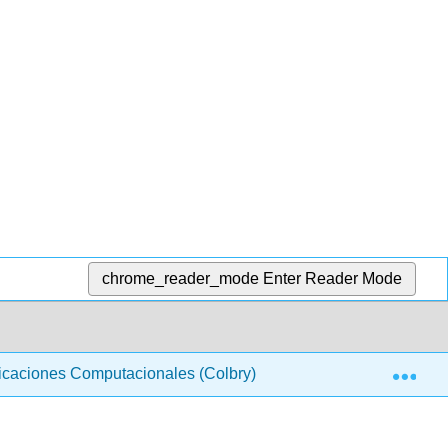
chrome_reader_mode
Enter Reader Mode
Exp
licaciones Computacionales (Colbry)
38:19 Asignació