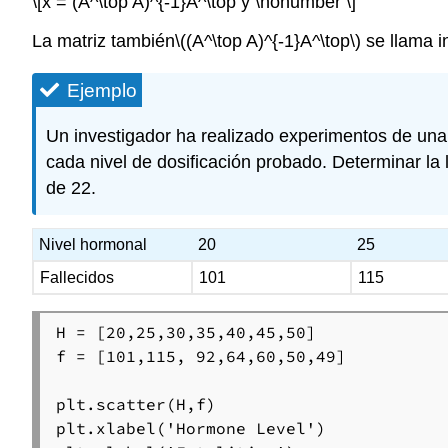
\[x = (A^\top A)^{-1}A^\top y \nonumber \]
La matriz también
\((A^\top A)^{-1}A^\top\)
se llama i
Ejemplo
Un investigador ha realizado experimentos de una
cada nivel de dosificación probado. Determinar la
de 22.
Nivel hormonal
20
25
Fallecidos
101
115
H = [20,25,30,35,40,45,50]

f = [101,115, 92,64,60,50,49]

plt.scatter(H,f)

plt.xlabel('Hormone Level')
