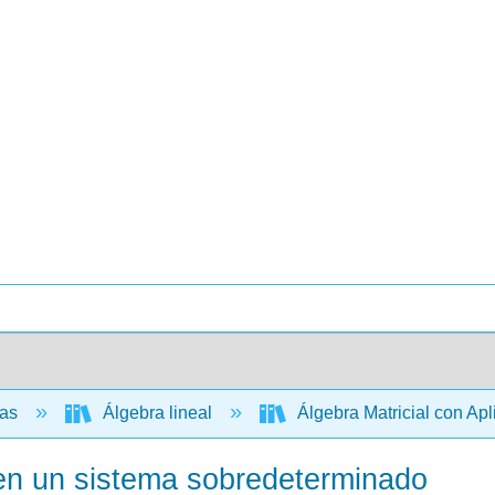
cas
Álgebra lineal
Álgebra Matricial con Ap
 en un sistema sobredeterminado