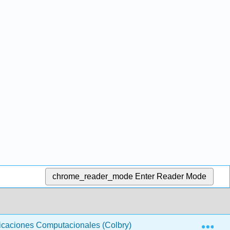
chrome_reader_mode
Enter Reader Mode
Exp
licaciones Computacionales (Colbry)
41:21 Asignació