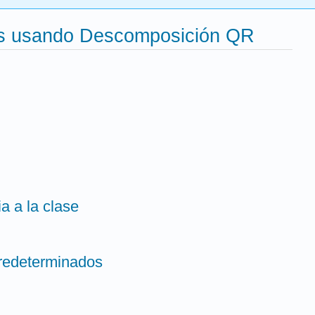
nes usando Descomposición QR
a a la clase
redeterminados