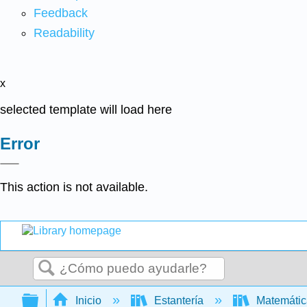
Feedback
Readability
x
selected template will load here
Error
This action is not available.
Buscar
Expandir/contraer jerarquía global
Inicio
Estantería
Matemáti