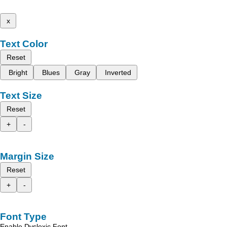
x
Text Color
Reset
Bright
Blues
Gray
Inverted
Text Size
Reset
+
-
Margin Size
Reset
+
-
Font Type
Enable Dyslexic Font