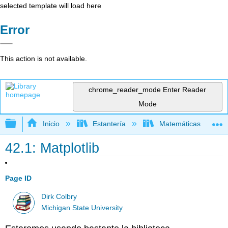
selected template will load here
Error
This action is not available.
chrome_reader_mode
Enter Reader
Mode
Expandir/contraer jerarquía global
Inicio
Estantería
Matemáticas
42.1: Matplotlib
Page ID
Dirk Colbry
Michigan State University