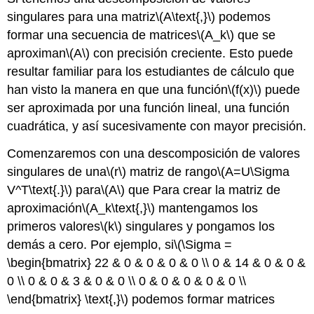
singulares para una matriz
\(A\text{,}\)
podemos
formar una secuencia de matrices
\(A_k\)
que se
aproximan
\(A\)
con precisión creciente. Esto puede
resultar familiar para los estudiantes de cálculo que
han visto la manera en que una función
\(f(x)\)
puede
ser aproximada por una función lineal, una función
cuadrática, y así sucesivamente con mayor precisión.
Comenzaremos con una descomposición de valores
singulares de una
\(r\)
matriz de rango
\(A=U\Sigma
V^T\text{.}\)
para
\(A\)
que Para crear la matriz de
aproximación
\(A_k\text{,}\)
mantengamos los
primeros valores
\(k\)
singulares y pongamos los
demás a cero. Por ejemplo, si
\(\Sigma =
\begin{bmatrix} 22 & 0 & 0 & 0 & 0 \\ 0 & 14 & 0 & 0 &
0 \\ 0 & 0 & 3 & 0 & 0 \\ 0 & 0 & 0 & 0 & 0 \\
\end{bmatrix} \text{,}\)
podemos formar matrices