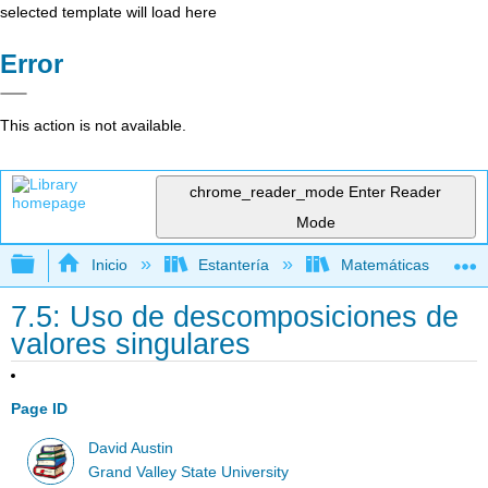
selected template will load here
Error
This action is not available.
chrome_reader_mode
Enter Reader
Mode
Expandir/contraer jerarquía global
Inicio
Estantería
Matemáticas
7.5: Uso de descomposiciones de
valores singulares
Page ID
David Austin
Grand Valley State University