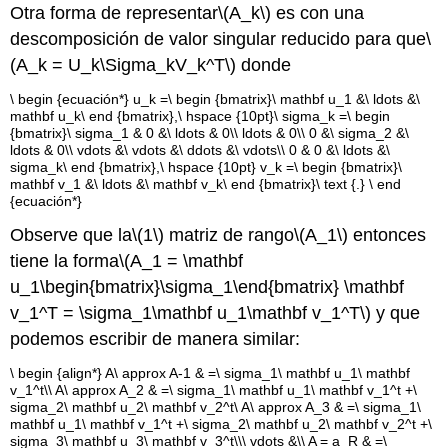
Otra forma de representar
\(A_k\)
es con una
descomposición de valor singular reducido para que
\
(A_k = U_k\Sigma_kV_k^T\)
donde
\ begin {ecuación*} u_k =\ begin {bmatrix}\ mathbf u_1 &\ ldots &\
mathbf u_k\ end {bmatrix},\ hspace {10pt}\ sigma_k =\ begin
{bmatrix}\ sigma_1 & 0 &\ ldots & 0\\ ldots & 0\\ 0 &\ sigma_2 &\
ldots & 0\\ vdots &\ vdots &\ ddots &\ vdots\\ 0 & 0 &\ ldots &\
sigma_k\ end {bmatrix},\ hspace {10pt} v_k =\ begin {bmatrix}\
mathbf v_1 &\ ldots &\ mathbf v_k\ end {bmatrix}\ text {.} \ end
{ecuación*}
Observe que la
\(1\)
matriz de rango
\(A_1\)
entonces
tiene la forma
\(A_1 = \mathbf
u_1\begin{bmatrix}\sigma_1\end{bmatrix} \mathbf
v_1^T = \sigma_1\mathbf u_1\mathbf v_1^T\)
y que
podemos escribir de manera similar:
\ begin {align*} A\ approx A-1 & =\ sigma_1\ mathbf u_1\ mathbf
v_1^t\\ A\ approx A_2 & =\ sigma_1\ mathbf u_1\ mathbf v_1^t +\
sigma_2\ mathbf u_2\ mathbf v_2^t\ A\ approx A_3 & =\ sigma_1\
mathbf u_1\ mathbf v_1^t +\ sigma_2\ mathbf u_2\ mathbf v_2^t +\
sigma_3\ mathbf u_3\ mathbf v_3^t\\\ vdots &\\ A = a_R & =\