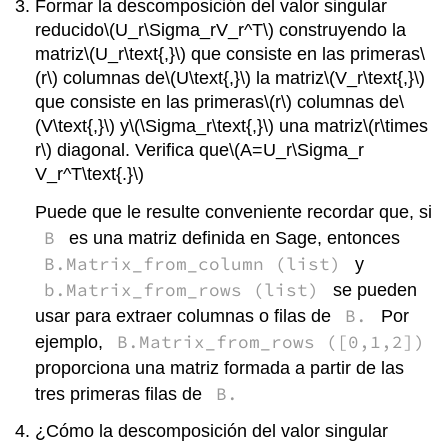
Formar la descomposición del valor singular
reducido
\(U_r\Sigma_rV_r^T\)
construyendo la
matriz
\(U_r\text{,}\)
que consiste en las primeras
\
(r\)
columnas de
\(U\text{,}\)
la matriz
\(V_r\text{,}\)
que consiste en las primeras
\(r\)
columnas de
\
(V\text{,}\)
y
\(\Sigma_r\text{,}\)
una matriz
\(r\times
r\)
diagonal. Verifica que
\(A=U_r\Sigma_r
V_r^T\text{.}\)
Puede que le resulte conveniente recordar que, si
B
es una matriz definida en Sage, entonces
B.Matrix_from_column (list)
y
b.Matrix_from_rows (list)
se pueden
B.
usar para extraer columnas o filas de
Por
B.Matrix_from_rows ([0,1,2])
ejemplo,
proporciona una matriz formada a partir de las
B.
tres primeras filas de
¿Cómo la descomposición del valor singular