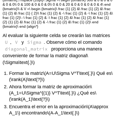
& 0 & 0\\ 0 & 100 & 0 & 0 & 0\\ 0 & 0 & 20 & 0 & 0 & 0 & 0 & 4\ end
{bmatrix}\\ & V =\ begin {bmatrix}\ frac {1} {2} &\ frac {1} {2} &\ frac
{1} {2} &\ frac {1} { 2}\\ frac {1} {2} & -\ frac {1} {2} & -\ frac {1} {2} &\
frac {1} {2}\ -\ frac {1} {2} & -\ frac {1} {2} &\ frac {1} {2} &\ frac {1}
{2} {1} {2} &\ frac {1} {2} & -\ frac {1} {2} &\ frac {1} {2}\ end
{bmatrix}\ end {align*}
Al evaluar la siguiente celda se crearán las matrices
U
V
Sigma
,
y
. Observe cómo el comando
diagonal_matrix
proporciona una manera
conveniente de formar la matriz diagonal
\
(\Sigma\text{.}\)
Formar la matriz
\(A=U\Sigma V^T\text{.}\)
Qué es
\
(\rank(A)\text{?}\)
Ahora formar la matriz de aproximación
\
(A_1=U\Sigma^{(1)} V^T\text{.}\)
¿Qué es
\
(\rank(A_1)\text{?}\)
Encuentra el error en la aproximación
\(A\approx
A_1\)
encontrando
\(A-A_1\text{.}\)