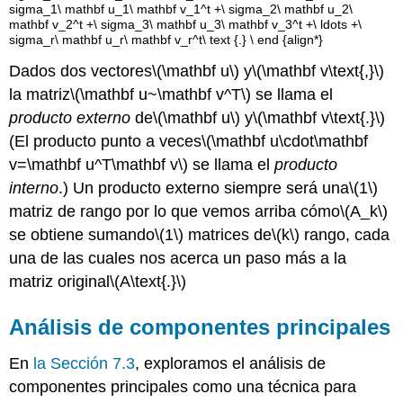
sigma_1\ mathbf u_1\ mathbf v_1^t +\ sigma_2\ mathbf u_2\
mathbf v_2^t +\ sigma_3\ mathbf u_3\ mathbf v_3^t +\ ldots +\
sigma_r\ mathbf u_r\ mathbf v_r^t\ text {.} \ end {align*}
Dados dos vectores
\(\mathbf u\)
y
\(\mathbf v\text{,}\)
la matriz
\(\mathbf u~\mathbf v^T\)
se llama el
producto externo
de
\(\mathbf u\)
y
\(\mathbf v\text{.}\)
(El producto punto a veces
\(\mathbf u\cdot\mathbf
v=\mathbf u^T\mathbf v\)
se llama el
producto
interno
.) Un producto externo siempre será una
\(1\)
matriz de rango por lo que vemos arriba cómo
\(A_k\)
se obtiene sumando
\(1\)
matrices de
\(k\)
rango, cada
una de las cuales nos acerca un paso más a la
matriz original
\(A\text{.}\)
Análisis de componentes principales
En
la Sección 7.3
, exploramos el análisis de
componentes principales como una técnica para