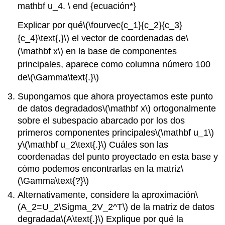
mathbf u_4. \ end {ecuación*}
Explicar por qué
\(\fourvec{c_1}{c_2}{c_3}
{c_4}\text{,}\)
el vector de coordenadas de
\
(\mathbf x\)
en la base de componentes
principales, aparece como columna número 100
de
\(\Gamma\text{.}\)
Supongamos que ahora proyectamos este punto
de datos degradados
\(\mathbf x\)
ortogonalmente
sobre el subespacio abarcado por los dos
primeros componentes principales
\(\mathbf u_1\)
y
\(\mathbf u_2\text{.}\)
Cuáles son las
coordenadas del punto proyectado en esta base y
cómo podemos encontrarlas en la matriz
\
(\Gamma\text{?}\)
Alternativamente, considere la aproximación
\
(A_2=U_2\Sigma_2V_2^T\)
de la matriz de datos
degradada
\(A\text{.}\)
Explique por qué la