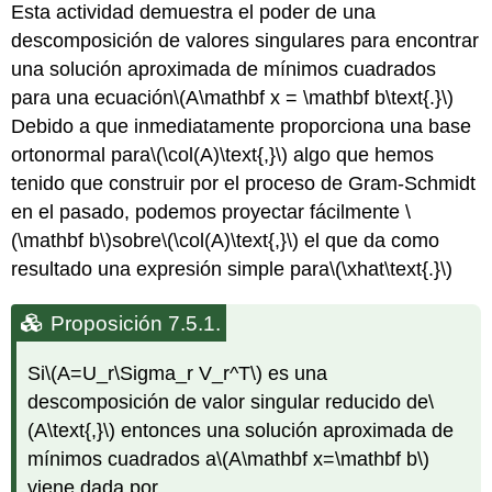
Esta actividad demuestra el poder de una
descomposición de valores singulares para encontrar
una solución aproximada de mínimos cuadrados
para una ecuación
\(A\mathbf x = \mathbf b\text{.}\)
Debido a que inmediatamente proporciona una base
ortonormal para
\(\col(A)\text{,}\)
algo que hemos
tenido que construir por el proceso de Gram-Schmidt
en el pasado, podemos proyectar fácilmente
\
(\mathbf b\)
sobre
\(\col(A)\text{,}\)
el que da como
resultado una expresión simple para
\(\xhat\text{.}\)
Proposición 7.5.1.
Si
\(A=U_r\Sigma_r V_r^T\)
es una
descomposición de valor singular reducido de
\
(A\text{,}\)
entonces una solución aproximada de
mínimos cuadrados a
\(A\mathbf x=\mathbf b\)
viene dada por