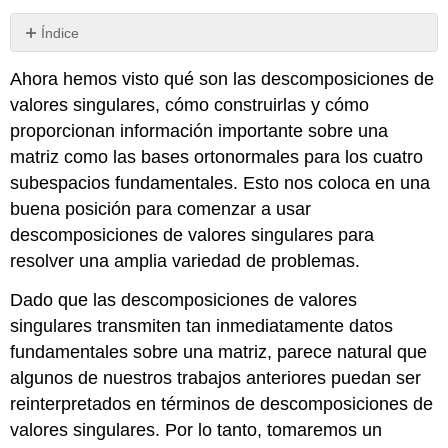
Índice
Vista
Ahora hemos visto qué son las descomposiciones de
previa
Actividad
valores singulares, cómo construirlas y cómo
7.5.1.
proporcionan información importante sobre una
Problemas
matriz como las bases ortonormales para los cuatro
de
subespacios fundamentales. Esto nos coloca en una
mínimos
cuadrados
buena posición para comenzar a usar
Actividad
descomposiciones de valores singulares para
7.5.2.
resolver una amplia variedad de problemas.
Proposición
Dado que las descomposiciones de valores
7.5.1.
singulares transmiten tan inmediatamente datos
\
(k\)Aproximaciones
fundamentales sobre una matriz, parece natural que
de
algunos de nuestros trabajos anteriores puedan ser
rango
reinterpretados en términos de descomposiciones de
Actividad
valores singulares. Por lo tanto, tomaremos un
7.5.3.