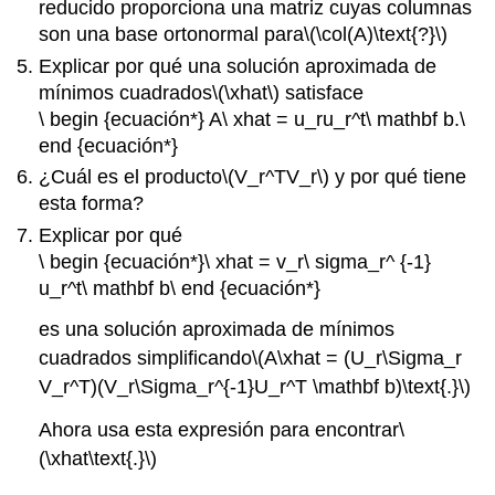
reducido proporciona una matriz cuyas columnas
son una base ortonormal para
\(\col(A)\text{?}\)
Explicar por qué una solución aproximada de
mínimos cuadrados
\(\xhat\)
satisface
\ begin {ecuación*} A\ xhat = u_ru_r^t\ mathbf b.\
end {ecuación*}
¿Cuál es el producto
\(V_r^TV_r\)
y por qué tiene
esta forma?
Explicar por qué
\ begin {ecuación*}\ xhat = v_r\ sigma_r^ {-1}
u_r^t\ mathbf b\ end {ecuación*}
es una solución aproximada de mínimos
cuadrados simplificando
\(A\xhat = (U_r\Sigma_r
V_r^T)(V_r\Sigma_r^{-1}U_r^T \mathbf b)\text{.}\)
Ahora usa esta expresión para encontrar
\
(\xhat\text{.}\)