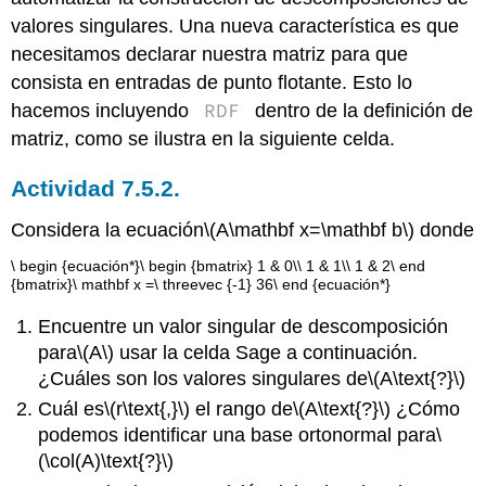
valores singulares. Una nueva característica es que
necesitamos declarar nuestra matriz para que
consista en entradas de punto flotante. Esto lo
RDF
hacemos incluyendo
dentro de la definición de
matriz, como se ilustra en la siguiente celda.
Actividad 7.5.2.
Considera la ecuación
\(A\mathbf x=\mathbf b\)
donde
\ begin {ecuación*}\ begin {bmatrix} 1 & 0\\ 1 & 1\\ 1 & 2\ end
{bmatrix}\ mathbf x =\ threevec {-1} 36\ end {ecuación*}
Encuentre un valor singular de descomposición
para
\(A\)
usar la celda Sage a continuación.
¿Cuáles son los valores singulares de
\(A\text{?}\)
Cuál es
\(r\text{,}\)
el rango de
\(A\text{?}\)
¿Cómo
podemos identificar una base ortonormal para
\
(\col(A)\text{?}\)