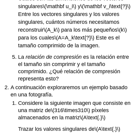
singulares
\(\mathbf u_i\)
y
\(\mathbf v_i\text{?}\)
Entre los vectores singulares y los valores
singulares, cuántos números necesitamos
reconstruir
\(A_k\)
para los más pequeños
\(k\)
para los cuales
\(A=A_k\text{?}\)
Este es el
tamaño comprimido de la imagen.
La
relación de compresión
es la relación entre
el tamaño sin comprimir y el tamaño
comprimido. ¿Qué relación de compresión
representa esto?
A continuación exploraremos un ejemplo basado
en una fotografía.
Considere la siguiente imagen que consiste en
una matriz de
\(316\times310\)
píxeles
almacenados en la matriz
\(A\text{.}\)
Trazar los valores singulares de
\(A\text{.}\)