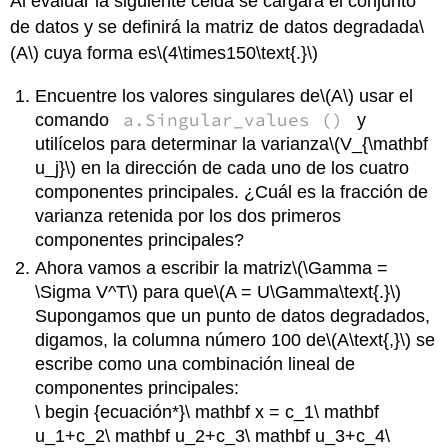
Al evaluar la siguiente celda se cargará el conjunto
de datos y se definirá la matriz de datos degradada
\
(A\)
cuya forma es
\(4\times150\text{.}\)
Encuentre los valores singulares de
\(A\)
usar el
a.Singular_values ()
comando
y
utilícelos para determinar la varianza
\(V_{\mathbf
u_j}\)
en la dirección de cada uno de los cuatro
componentes principales. ¿Cuál es la fracción de
varianza retenida por los dos primeros
componentes principales?
Ahora vamos a escribir la matriz
\(\Gamma =
\Sigma V^T\)
para que
\(A = U\Gamma\text{.}\)
Supongamos que un punto de datos degradados,
digamos, la columna número 100 de
\(A\text{,}\)
se
escribe como una combinación lineal de
componentes principales:
\ begin {ecuación*}\ mathbf x = c_1\ mathbf
u_1+c_2\ mathbf u_2+c_3\ mathbf u_3+c_4\