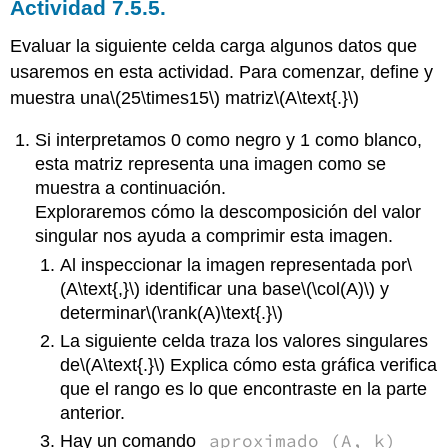
Actividad 7.5.5.
Evaluar la siguiente celda carga algunos datos que
usaremos en esta actividad. Para comenzar, define y
muestra una
\(25\times15\)
matriz
\(A\text{.}\)
Si interpretamos 0 como negro y 1 como blanco,
esta matriz representa una imagen como se
muestra a continuación.
Exploraremos cómo la descomposición del valor
singular nos ayuda a comprimir esta imagen.
Al inspeccionar la imagen representada por
\
(A\text{,}\)
identificar una base
\(\col(A)\)
y
determinar
\(\rank(A)\text{.}\)
La siguiente celda traza los valores singulares
de
\(A\text{.}\)
Explica cómo esta gráfica verifica
que el rango es lo que encontraste en la parte
anterior.
aproximado (A, k)
Hay un comando