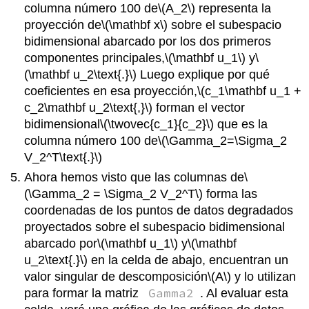
columna número 100 de
\(A_2\)
representa la
proyección de
\(\mathbf x\)
sobre el subespacio
bidimensional abarcado por los dos primeros
componentes principales,
\(\mathbf u_1\)
y
\
(\mathbf u_2\text{.}\)
Luego explique por qué
coeficientes en esa proyección,
\(c_1\mathbf u_1 +
c_2\mathbf u_2\text{,}\)
forman el vector
bidimensional
\(\twovec{c_1}{c_2}\)
que es la
columna número 100 de
\(\Gamma_2=\Sigma_2
V_2^T\text{.}\)
Ahora hemos visto que las columnas de
\
(\Gamma_2 = \Sigma_2 V_2^T\)
forma las
coordenadas de los puntos de datos degradados
proyectados sobre el subespacio bidimensional
abarcado por
\(\mathbf u_1\)
y
\(\mathbf
u_2\text{.}\)
en la celda de abajo, encuentran un
valor singular de descomposición
\(A\)
y lo utilizan
Gamma2
para formar la matriz
. Al evaluar esta