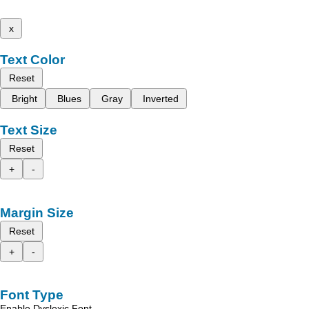
x
Text Color
Reset
Bright
Blues
Gray
Inverted
Text Size
Reset
+
-
Margin Size
Reset
+
-
Font Type
Enable Dyslexic Font