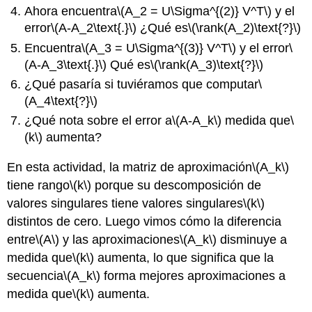
Ahora encuentra
\(A_2 = U\Sigma^{(2)} V^T\)
y el
error
\(A-A_2\text{.}\)
¿Qué es
\(\rank(A_2)\text{?}\)
Encuentra
\(A_3 = U\Sigma^{(3)} V^T\)
y el error
\
(A-A_3\text{.}\)
Qué es
\(\rank(A_3)\text{?}\)
¿Qué pasaría si tuviéramos que computar
\
(A_4\text{?}\)
¿Qué nota sobre el error a
\(A-A_k\)
medida que
\
(k\)
aumenta?
En esta actividad, la matriz de aproximación
\(A_k\)
tiene rango
\(k\)
porque su descomposición de
valores singulares tiene valores singulares
\(k\)
distintos de cero. Luego vimos cómo la diferencia
entre
\(A\)
y las aproximaciones
\(A_k\)
disminuye a
medida que
\(k\)
aumenta, lo que significa que la
secuencia
\(A_k\)
forma mejores aproximaciones a
medida que
\(k\)
aumenta.