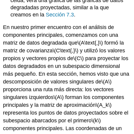
celda, verá una gráfica de las gráficas de datos
degradadas proyectadas, similar a la que
creamos en la
Sección 7.3
.
En nuestro primer encuentro con el análisis de
componentes principales, comenzamos con una
matriz de datos degradada que
\(A\text{,}\)
formó la
matriz de covarianza
\(C\text{,}\)
y utilizó los valores
propios y vectores propios de
\(C\)
para proyectar los
datos degradados en un subespacio dimensional
más pequeño. En esta sección, hemos visto que una
descomposición de valores singulares de
\(A\)
proporciona una ruta más directa: los vectores
singulares izquierdos
\(A\)
forman los componentes
principales y la matriz de aproximación
\(A_k\)
representa los puntos de datos proyectados sobre el
subespacio abarcados por el primero
\(k\)
componentes principales. Las coordenadas de un