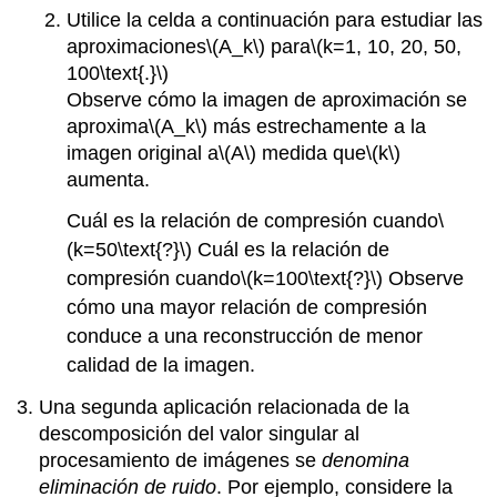
Utilice la celda a continuación para estudiar las
aproximaciones
\(A_k\)
para
\(k=1, 10, 20, 50,
100\text{.}\)
Observe cómo la imagen de aproximación se
aproxima
\(A_k\)
más estrechamente a la
imagen original a
\(A\)
medida que
\(k\)
aumenta.
Cuál es la relación de compresión cuando
\
(k=50\text{?}\)
Cuál es la relación de
compresión cuando
\(k=100\text{?}\)
Observe
cómo una mayor relación de compresión
conduce a una reconstrucción de menor
calidad de la imagen.
Una segunda aplicación relacionada de la
descomposición del valor singular al
procesamiento de imágenes se
denomina
eliminación de ruido
. Por ejemplo, considere la