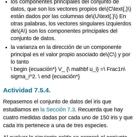
los componentes principales del conjunto de
datos, que son los vectores propios de
\(C\text{,}\)
están dados por las columnas de
\(U\text{.}\)
En
otras palabras, los vectores singulares izquierdos
de
\(A\)
son los componentes principales del
conjunto de datos.
la varianza en la dirección de un componente
principal es el valor propio asociado de
\(C\)
y por
lo tanto
\ begin {ecuación*} V_ {\ mathbf u_i} =\ Frac1n\
sigma_i^2. \ end {ecuación*}
Actividad 7.5.4.
Repasemos el conjunto de datos del iris que
estudiamos en
la Sección 7.3
. Recuerda que hay
cuatro medidas dadas por cada uno de 150 iris y que
cada iris pertenece a una de tres especies.