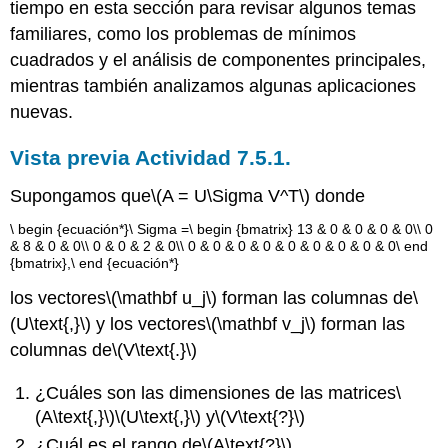
tiempo en esta sección para revisar algunos temas
Análisis
de
familiares, como los problemas de mínimos
componentes
cuadrados y el análisis de componentes principales,
principales
mientras también analizamos algunas aplicaciones
Actividad
nuevas.
7.5.4.
Compresión
Vista previa Actividad 7.5.1.
y
desruido
Supongamos que
\(A = U\Sigma V^T\)
donde
de
imágenes
\ begin {ecuación*}\ Sigma =\ begin {bmatrix} 13 & 0 & 0 & 0 & 0\\ 0
& 8 & 0 & 0\\ 0 & 0 & 2 & 0\\ 0 & 0 & 0 & 0 & 0 & 0 & 0 & 0 & 0\ end
Actividad
{bmatrix},\ end {ecuación*}
7.5.5.
Analizando
los vectores
\(\mathbf u_j\)
forman las columnas de
\
casos
(U\text{,}\)
y los vectores
\(\mathbf v_j\)
forman las
de
columnas de
\(V\text{.}\)
la
Corte
¿Cuáles son las dimensiones de las matrices
Suprema
\
(A\text{,}\)
\(U\text{,}\)
y
\(V\text{?}\)
Actividad
7.5.6.
¿Cuál es el rango de
\(A\text{?}\)