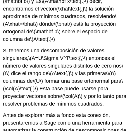
(\mathbf b\)
y Es
\(A\mathbf x\text{.}\)
decir,
encontramos el vector
\(\xhat\text{,}\)
la solución
aproximada de mínimos cuadrados, resolviendo
\
(A\xhat=\bhat\)
dónde
\(\bhat\)
está la proyección
ortogonal de
\(\mathbf b\)
sobre el espacio de
columna de
\(A\text{.}\)
Si tenemos una descomposición de valores
singulares,
\(A=U\Sigma V^T\text{,}\)
entonces el
número de valores singulares distintos de cero nos
\
(r\)
dice el rango de
\(A\text{,}\)
y las primeras
\(r\)
columnas de
\(U\)
formar una base ortonormal para
\
(\col(A)\text{.}\)
Esta base puede usarse para
proyectar vectores sobre
\(\col(A)\)
y por lo tanto para
resolver problemas de mínimos cuadrados.
Antes de explorar más a fondo esta conexión,
presentaremos a Sage como una herramienta para
automatizar la construcción de descomposiciones de