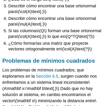
Resumen
Describir cómo encontrar una base ortonormal
Ejercicios
para
\(\col(A)\text{.}\)
7.5.7Ejercicios
Describir cómo encontrar una base ortonormal
1
para
\(\nul(A)\text{.}\)
2
Si las columnas
\(Q\)
forman una base ortonormal
3
para
\(\col(A)\text{,}\)
lo que es
\(Q^TQ\text{?}\)
4
5
¿Cómo formarías una matriz que proyecte
6
vectores ortogonalmente en
\(\col(A)\text{?}\)
7
Problemas de mínimos cuadrados
8
Los problemas de mínimos cuadrados, que
exploramos en la
Sección 6.5
, surgen cuando nos
enfrentamos a un sistema lineal inconsistente
\
(A\mathbf x=\mathbf b\text{.}\)
Dado que no hay
solución al sistema, en cambio encontramos el
vector
\(\mathbf x\)
minimizando la distancia entre
\