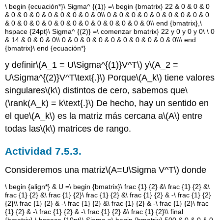
\ begin {ecuación*}\ Sigma^ {(1)} =\ begin {bmatrix} 22 & 0 & 0 & 0
& 0 & 0 & 0 & 0 & 0 & 0 & 0 & 0\\ 0 & 0 & 0 & 0 & 0 & 0 & 0 & 0 & 0
& 0 & 0 & 0 & 0 & 0 & 0 & 0 & 0 & 0 & 0 & 0 & 0\\ end {bmatrix},\
hspace {24pt}\ Sigma^ {(2)} =\ comenzar bmatrix} 22 y 0 y 0 y 0\ \ 0
& 14 & 0 & 0 & 0\\ 0 & 0 & 0 & 0 & 0 & 0 & 0 & 0 & 0 & 0\\\ end
{bmatrix}\ end {ecuación*}
y definir
\(A_1 = U\Sigma^{(1)}V^T\)
y
\(A_2 =
U\Sigma^{(2)}V^T\text{.}\)
Porque
\(A_k\)
tiene valores
singulares
\(k\)
distintos de cero, sabemos que
\
(\rank(A_k) = k\text{.}\)
De hecho, hay un sentido en
el que
\(A_k\)
es la matriz más cercana a
\(A\)
entre
todas las
\(k\)
matrices de rango.
Actividad 7.5.3.
Consideremos una matriz
\(A=U\Sigma V^T\)
donde
\ begin {align*} & U =\ begin {bmatrix}\ frac {1} {2} &\ frac {1} {2} &\
frac {1} {2} &\ frac {1} {2}\ frac {1} {2} &\ frac {1} {2} & -\ frac {1} {2}
{2}\\ frac {1} {2} & -\ frac {1} {2} &\ frac {1} {2} & -\ frac {1} {2}\ frac
{1} {2} & -\ frac {1} {2} & -\ frac {1} {2} &\ frac {1} {2}\\ final
{bmatrix},\ hspace {10pt}\ Sigma =\ begin {bmatrix} 500 & 0 & 0 & 0