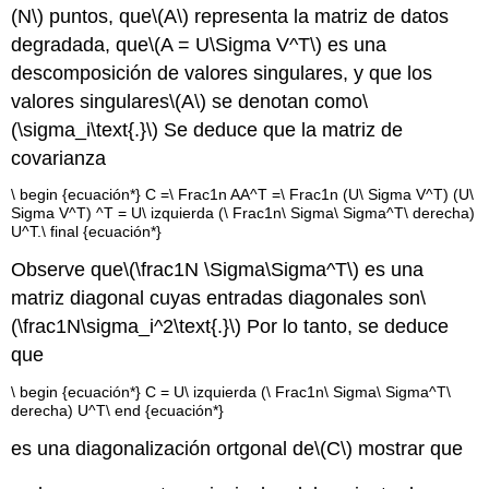
(N\)
puntos, que
\(A\)
representa la matriz de datos
degradada, que
\(A = U\Sigma V^T\)
es una
descomposición de valores singulares, y que los
valores singulares
\(A\)
se denotan como
\
(\sigma_i\text{.}\)
Se deduce que la matriz de
covarianza
\ begin {ecuación*} C =\ Frac1n AA^T =\ Frac1n (U\ Sigma V^T) (U\
Sigma V^T) ^T = U\ izquierda (\ Frac1n\ Sigma\ Sigma^T\ derecha)
U^T.\ final {ecuación*}
Observe que
\(\frac1N \Sigma\Sigma^T\)
es una
matriz diagonal cuyas entradas diagonales son
\
(\frac1N\sigma_i^2\text{.}\)
Por lo tanto, se deduce
que
\ begin {ecuación*} C = U\ izquierda (\ Frac1n\ Sigma\ Sigma^T\
derecha) U^T\ end {ecuación*}
es una diagonalización ortgonal de
\(C\)
mostrar que