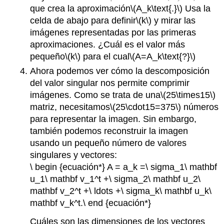
que crea la aproximación
\(A_k\text{.}\)
Usa la
celda de abajo para definir
\(k\)
y mirar las
imágenes representadas por las primeras
aproximaciones. ¿Cuál es el valor más
pequeño
\(k\)
para el cual
\(A=A_k\text{?}\)
Ahora podemos ver cómo la descomposición
del valor singular nos permite comprimir
imágenes. Como se trata de una
\(25\times15\)
matriz, necesitamos
\(25\cdot15=375\)
números
para representar la imagen. Sin embargo,
también podemos reconstruir la imagen
usando un pequeño número de valores
singulares y vectores:
\ begin {ecuación*} A = a_k =\ sigma_1\ mathbf
u_1\ mathbf v_1^t +\ sigma_2\ mathbf u_2\
mathbf v_2^t +\ ldots +\ sigma_k\ mathbf u_k\
mathbf v_k^t.\ end {ecuación*}
Cuáles son las dimensiones de los vectores