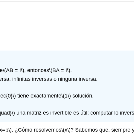
e
\(AB = I\)
, entonces
\(BA = I\)
.
sa, infinitas inversas o ninguna inversa.
ec{0}\)
tiene exactamente
\(1\)
solución.
quad}\)
una matriz es invertible es útil; computar lo inver
ax=b\)
. ¿Cómo resolvemos
\(x\)
? Sabemos que, siempre 