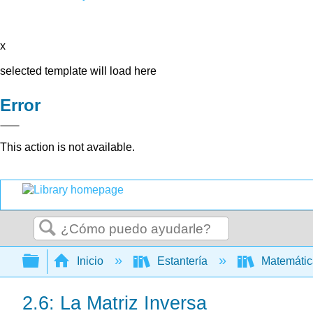
x
selected template will load here
Error
This action is not available.
Buscar
Expandir/contraer jerarquía global
Inicio
Estantería
Matemáti
2.6: La Matriz Inversa