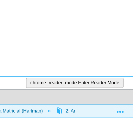
chrome_reader_mode
Enter Reader Mode
Exp
 Matricial (Hartman)
2: Aritmética Matricial