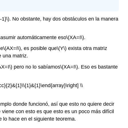
-1}\)
. No obstante, hay dos obstáculos en la manera
 asumir automáticamente eso
\(XA=I\)
.
ue
\(AX=I\)
, es posible que
\(Y\)
exista otra matriz
 una matriz.
AX=I\)
pero no lo sabíamos
\(XA=I\)
. Eso es bastante
c}{2}&{1}\\{1}&{1}\end{array}\right] \\
mplo donde funcionó, así que esto no quiere decir
viene con esto es que esto es un poco más difícil
lo hace en el siguiente teorema.