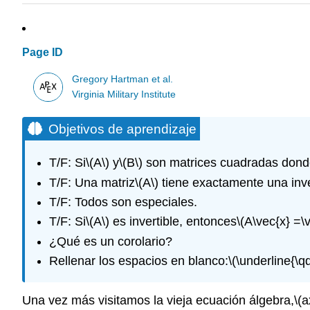
Page ID
Gregory Hartman et al.
Virginia Military Institute
Objetivos de aprendizaje
T/F: Si
\(A\)
y
\(B\)
son matrices cuadradas dond
T/F: Una matriz
\(A\)
tiene exactamente una inver
T/F: Todos son especiales.
T/F: Si
\(A\)
es invertible, entonces
\(A\vec{x} =\v
¿Qué es un corolario?
Rellenar los espacios en blanco:
\(\underline{\q
Una vez más visitamos la vieja ecuación álgebra,
\(