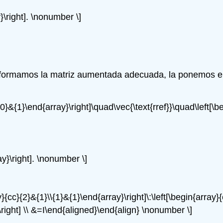
}\right]. \nonumber \]
 formamos la matriz aumentada adecuada, la ponemos en
{0}&{1}\end{array}\right]\quad\vec{\text{rref}}\quad\left[\
ay}\right]. \nonumber \]
{cc}{2}&{1}\\{1}&{1}\end{array}\right]\:\left[\begin{array}{c
\right] \\ &=I\end{aligned}\end{align} \nonumber \]