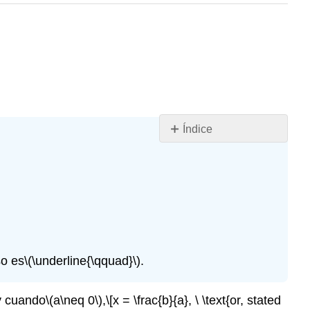
Índice
Objetivos
de
aprendizaje
Ejemplo\
(\PageIndex{1}\)
Teorema\
(\PageIndex{1}\)
so es
\(\underline{\qquad}\)
.
Teorema\
(\PageIndex{2}\)
Definición:
y cuando
\(a\neq 0\)
,
\[x = \frac{b}{a}, \ \text{or, stated