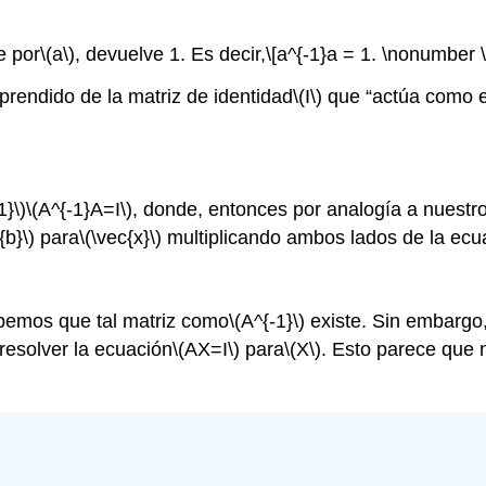
e por
\(a\)
, devuelve 1. Es decir,
\[a^{-1}a = 1. \nonumber \
endido de la matriz de identidad
\(I\)
que “actúa como el
1}\)
\(A^{-1}A=I\)
, donde, entonces por analogía a nuestr
{b}\)
para
\(\vec{x}\)
multiplicando ambos lados de la ecu
bemos que tal matriz como
\(A^{-1}\)
existe. Sin embargo,
resolver la ecuación
\(AX=I\)
para
\(X\)
. Esto parece que 