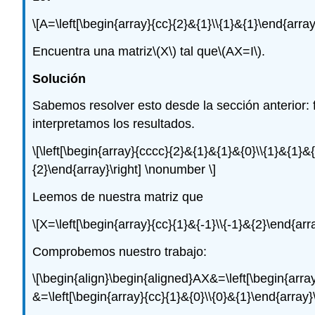
\[A=\left[\begin{array}{cc}{2}&{1}\\{1}&{1}\end{array
Encuentra una matriz
\(X\)
tal que
\(AX=I\)
.
Solución
Sabemos resolver esto desde la sección anterior:
interpretamos los resultados.
\[\left[\begin{array}{cccc}{2}&{1}&{1}&{0}\\{1}&{1}&
{2}\end{array}\right] \nonumber \]
Leemos de nuestra matriz que
\[X=\left[\begin{array}{cc}{1}&{-1}\\{-1}&{2}\end{arr
Comprobemos nuestro trabajo:
\[\begin{align}\begin{aligned}AX&=\left[\begin{array}
&=\left[\begin{array}{cc}{1}&{0}\\{0}&{1}\end{array}