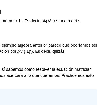
Matrices
invertibles
y
]
la
 número 1". Es decir, si
\(A\)
es una matriz
inversa
de\
(A\)
Ejemplo\
(\PageIndex{2}\)
o ejemplo álgebra anterior parece que podríamos ser
Idea
ación por
\(A^{-1}\)
. Es decir, quizás
Clave\
(\PageIndex{1}\):
Finding
 sí sabemos cómo resolver la ecuación matricial
\
\
(A^{-1}\)
nos acercará a lo que queremos. Practicemos esto
Ejemplo\
(\PageIndex{3}\)
Teorema\
(\PageIndex{3}\)
Ejemplo\