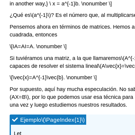
in another way,} \ x = a^{-1}b. \nonumber \]
¿Qué es
\(a^{-1}\)
? Es el número que, al multiplicars
Pensemos ahora en términos de matrices. Hemos apr
cuadrada, entonces
\[IA=AI=A. \nonumber \]
Si tuviéramos una matriz, a la que llamaremos
\(A^{-
capaces de resolver el sistema lineal
\(A\vec{x}=\vec
\[\vec{x}=A^{-1}\vec{b}. \nonumber \]
Por supuesto, aquí hay mucha especulación. No sa
(AX=B\)
, por lo que podemos usar esa técnica para 
una vez y luego estudiemos nuestros resultados.
Ejemplo
\(\PageIndex{1}\)
Let