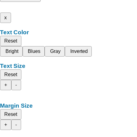
x
Text Color
Reset
Bright
Blues
Gray
Inverted
Text Size
Reset
+
-
Margin Size
Reset
+
-