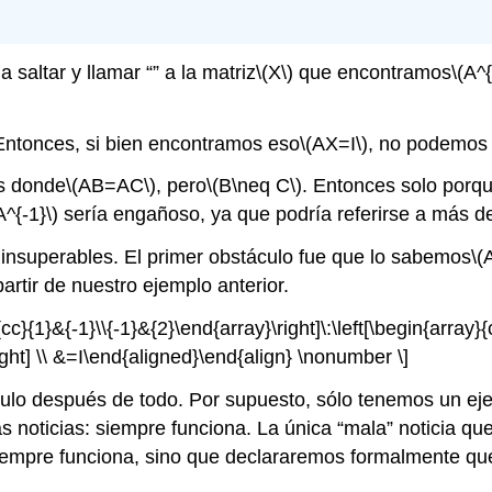
 saltar y llamar “” a la matriz
\(X\)
que encontramos
\(A^{
Entonces, si bien encontramos eso
\(AX=I\)
, no podemos
es donde
\(AB=AC\)
, pero
\(B\neq C\)
. Entonces solo porq
A^{-1}\)
sería engañoso, ya que podría referirse a más de
insuperables. El primer obstáculo fue que lo sabemos
\(
artir de nuestro ejemplo anterior.
c}{1}&{-1}\\{-1}&{2}\end{array}\right]\:\left[\begin{array}{c
ight] \\ &=I\end{aligned}\end{align} \nonumber \]
ulo después de todo. Por supuesto, sólo tenemos un eje
oticias: siempre funciona. La única “mala” noticia que 
empre funciona, sino que declararemos formalmente que 