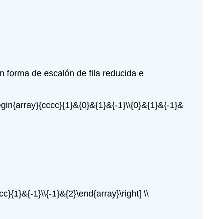
(\PageIndex{4}\)
Teorema\
(\PageIndex{4}\)
Ejemplo\
(\PageIndex{5}\)
Notas
 forma de escalón de fila reducida e
al
pie
begin{array}{cccc}{1}&{0}&{1}&{-1}\\{0}&{1}&{-1}&
c}{1}&{-1}\\{-1}&{2}\end{array}\right] \\