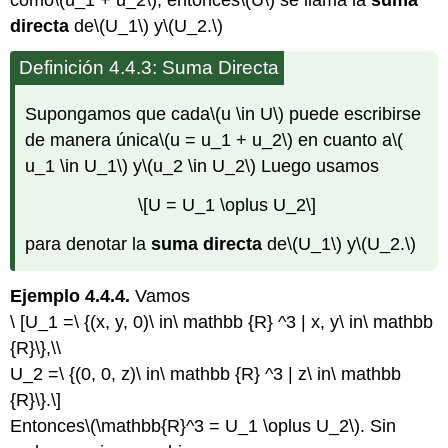
directa
de
\(U_1\)
y
\(U_2.\)
Definición 4.4.3: Suma Directa
Supongamos que cada
\(u \in U\)
puede escribirse
de manera única
\(u = u_1 + u_2\)
en cuanto a
\(
u_1 \in U_1\)
y
\(u_2 \in U_2\)
Luego usamos
\[U = U_1 \oplus U_2\]
para denotar la
suma directa
de
\(U_1\)
y
\(U_2.\)
Ejemplo 4.4.4.
Vamos
\ [U_1 =\ {(x, y, 0)\ in\ mathbb {R} ^3 | x, y\ in\ mathbb
{R}\},\\
U_2 =\ {(0, 0, z)\ in\ mathbb {R} ^3 | z\ in\ mathbb
{R}\}.\]
Entonces
\(\mathbb{R}^3 = U_1 \oplus U_2\)
. Sin