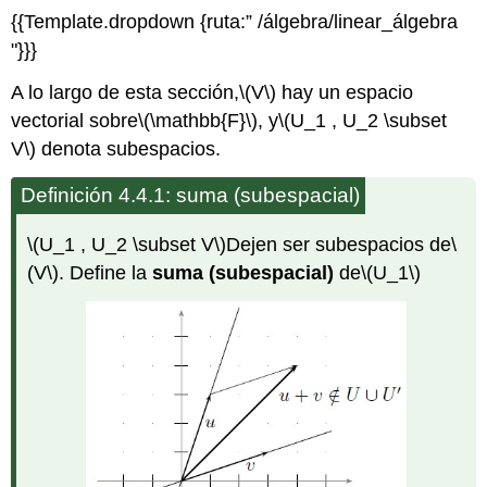
{{Template.dropdown {ruta:” /álgebra/linear_álgebra
"}}}
A lo largo de esta sección,
\(V\)
hay un espacio
vectorial sobre
\(\mathbb{F}\)
, y
\(U_1 , U_2 \subset
V\)
denota subespacios.
Definición 4.4.1: suma (subespacial)
\(U_1 , U_2 \subset V\)
Dejen ser subespacios de
\
(V\)
. Deﬁne la
suma (subespacial)
de
\(U_1\)