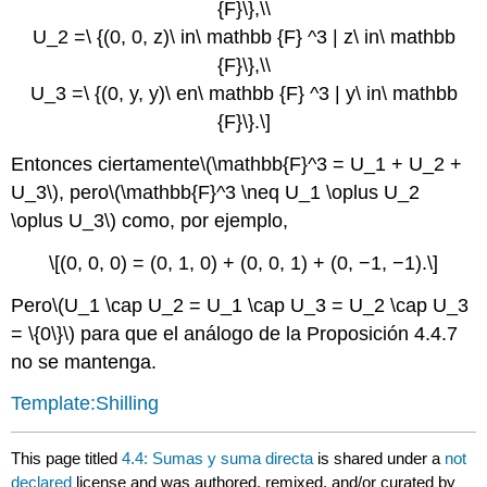
{F}\},\\
U_2 =\ {(0, 0, z)\ in\ mathbb {F} ^3 | z\ in\ mathbb
{F}\},\\
U_3 =\ {(0, y, y)\ en\ mathbb {F} ^3 | y\ in\ mathbb
{F}\}.\]
Entonces ciertamente
\(\mathbb{F}^3 = U_1 + U_2 +
U_3\)
, pero
\(\mathbb{F}^3 \neq U_1 \oplus U_2
\oplus U_3\)
como, por ejemplo,
\[(0, 0, 0) = (0, 1, 0) + (0, 0, 1) + (0, −1, −1).\]
Pero
\(U_1 \cap U_2 = U_1 \cap U_3 = U_2 \cap U_3
= \{0\}\)
para que el análogo de la Proposición 4.4.7
no se mantenga.
Template:Shilling
This page titled
4.4: Sumas y suma directa
is shared under a
not
declared
license and was authored, remixed, and/or curated by