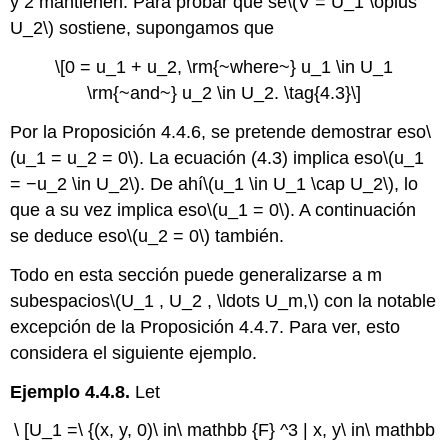
y 2 mantienen. Para probar que se
\(V = U_1 \oplus
U_2\)
sostiene, supongamos que
\[0 = u_1 + u_2, \rm{~where~} u_1 \in U_1
\rm{~and~} u_2 \in U_2. \tag{4.3}\]
Por la Proposición 4.4.6, se pretende demostrar eso
\
(u_1 = u_2 = 0\)
. La ecuación (4.3) implica eso
\(u_1
= −u_2 \in U_2\)
. De ahí
\(u_1 \in U_1 \cap U_2\)
, lo
que a su vez implica eso
\(u_1 = 0\)
. A continuación
se deduce eso
\(u_2 = 0\)
también.
Todo en esta sección puede generalizarse a m
subespacios
\(U_1 , U_2 , \ldots U_m,\)
con la notable
excepción de la Proposición 4.4.7. Para ver, esto
considera el siguiente ejemplo.
Ejemplo 4.4.8.
Let
\ [U_1 =\ {(x, y, 0)\ in\ mathbb {F} ^3 | x, y\ in\ mathbb