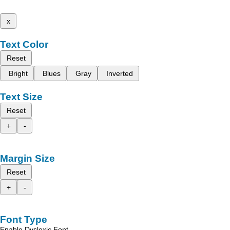
x
Text Color
Reset
Bright
Blues
Gray
Inverted
Text Size
Reset
+
-
Margin Size
Reset
+
-
Font Type
Enable Dyslexic Font