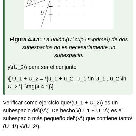
Figura 4.4.1:
La unión
\(U \cup U^\prime\)
de dos
subespacios no es necesariamente un
subespacio.
y
\(U_2\)
para ser el conjunto
\[ U_1 + U_2 = \{u_1 + u_2 | u_1 \in U_1 , u_2 \in
U_2 \}. \tag{4.4.1}\]
Verificar como ejercicio que
\(U_1 + U_2\)
es un
subespacio de
\(V\)
. De hecho,
\(U_1 + U_2\)
es el
subespacio más pequeño del
\(V\)
que contiene tanto
\
(U_1\)
y
\(U_2\)
.