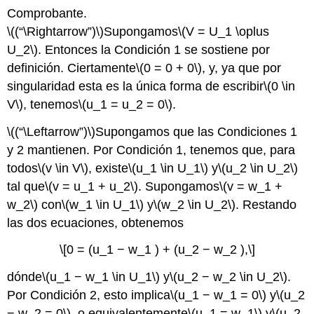
Comprobante.
\((“\Rightarrow”)\)
Supongamos
\(V = U_1 \oplus
U_2\)
. Entonces la Condición 1 se sostiene por
definición. Ciertamente
\(0 = 0 + 0\)
, y, ya que por
singularidad esta es la única forma de escribir
\(0 \in
V\)
, tenemos
\(u_1 = u_2 = 0\)
.
\((“\Leftarrow”)\)
Supongamos que las Condiciones 1
y 2 mantienen. Por Condición 1, tenemos que, para
todos
\(v \in V\)
, existe
\(u_1 \in U_1\)
y
\(u_2 \in U_2\)
tal que
\(v = u_1 + u_2\)
. Supongamos
\(v = w_1 +
w_2\)
con
\(w_1 \in U_1\)
y
\(w_2 \in U_2\)
. Restando
las dos ecuaciones, obtenemos
\[0 = (u_1 − w_1 ) + (u_2 − w_2 ),\]
dónde
\(u_1 − w_1 \in U_1\)
y
\(u_2 − w_2 \in U_2\)
.
Por Condición 2, esto implica
\(u_1 − w_1 = 0\)
y
\(u_2
− w_2 = 0\)
, o equivalentemente
\(u_1 = w_1\)
y
\(u_2