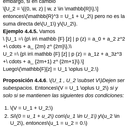
embargo, si en cambio
\[U_2 = \{(0, w, z) | w, z \in \mathbb{R}\},\]
entonces
\(\mathbb{R}^3 = U_1 + U_2\)
pero no es la
suma directa de
\(U_1\)
y
\(U_2\)
.
Ejemplo 4.4.5.
Vamos
\ [U_1 =\ {p\ in\ mathbb {F} [z] | p (z) = a_0 + a_2 z^2
+\ cdots + a_ {2m} z^ {2m}\},\\
U_2 =\ {p\ in\ mathbb {F} [z] | p (z) = a_1z + a_3z^3
+\ cdots + a_ {2m+1} z^ {2m+1}\}.\]
Luego
\(\mathbb{F}[z] = U_1 \oplus U_2.\)
Proposición 4.4.6
.
\(U_1 , U_2 \subset V\)
Dejen
ser
subespacios.
Entonces
\(V = U_1 \oplus U_2\)
si y
solo si se mantienen las siguientes dos condiciones:
\(V = U_1 + U_2;\)
Si
\(0 = u_1 + u_2\)
con
\(u_1 \in U_1\)
y
\(u_2 \in
U_2\)
,
entonces
\(u_1 = u_2 = 0.\)