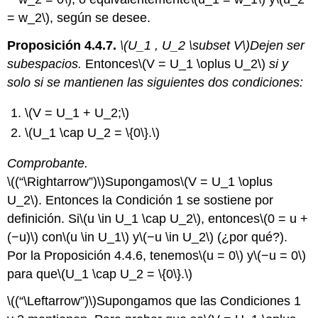
= w_2\)
, según se desee.
Proposición 4.4.7.
\(U_1 , U_2 \subset V\)
Dejen
ser
subespacios.
Entonces
\(V = U_1 \oplus U_2\)
si y
solo si se mantienen las siguientes dos condiciones:
\(V = U_1 + U_2;\)
\(U_1 \cap U_2 = \{0\}.\)
Comprobante.
\((“\Rightarrow”)\)
Supongamos
\(V = U_1 \oplus
U_2\)
. Entonces la Condición 1 se sostiene por
definición. Si
\(u \in U_1 \cap U_2\)
, entonces
\(0 = u +
(−u)\)
con
\(u \in U_1\)
y
\(−u \in U_2\)
(¿por qué?).
Por la Proposición 4.4.6, tenemos
\(u = 0\)
y
\(−u = 0\)
para que
\(U_1 \cap U_2 = \{0\}.\)
\((“\Leftarrow”)\)
Supongamos que las Condiciones 1