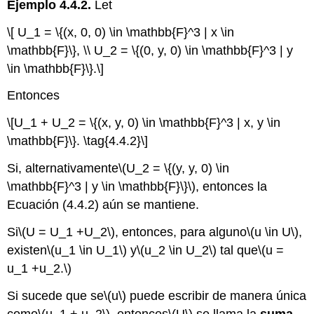
Ejemplo 4.4.2.
Let
\[ U_1 = \{(x, 0, 0) \in \mathbb{F}^3 | x \in
\mathbb{F}\}, \\ U_2 = \{(0, y, 0) \in \mathbb{F}^3 | y
\in \mathbb{F}\}.\]
Entonces
\[U_1 + U_2 = \{(x, y, 0) \in \mathbb{F}^3 | x, y \in
\mathbb{F}\}. \tag{4.4.2}\]
Si, alternativamente
\(U_2 = \{(y, y, 0) \in
\mathbb{F}^3 | y \in \mathbb{F}\}\)
, entonces la
Ecuación (4.4.2) aún se mantiene.
Si
\(U = U_1 +U_2\)
, entonces, para alguno
\(u \in U\)
,
existen
\(u_1 \in U_1\)
y
\(u_2 \in U_2\)
tal que
\(u =
u_1 +u_2.\)
Si sucede que se
\(u\)
puede escribir de manera única
como
\(u_1 + u_2\)
, entonces
\(U\)
se llama la
suma