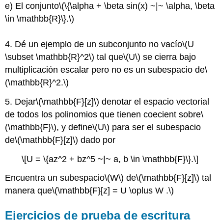
e) El conjunto
\(\{\alpha + \beta sin(x) ~|~ \alpha, \beta
\in \mathbb{R}\}.\)
4. Dé un ejemplo de un subconjunto no vacío
\(U
\subset \mathbb{R}^2\)
tal que
\(U\)
se cierra bajo
multiplicación escalar pero no es un subespacio de
\
(\mathbb{R}^2.\)
5. Dejar
\(\mathbb{F}[z]\)
denotar el espacio vectorial
de todos los polinomios que tienen coecient sobre
\
(\mathbb{F}\)
, y deﬁne
\(U\)
para ser el subespacio
de
\(\mathbb{F}[z]\)
dado por
\[U = \{az^2 + bz^5 ~|~ a, b \in \mathbb{F}\}.\]
Encuentra un subespacio
\(W\)
de
\(\mathbb{F}[z]\)
tal
manera que
\(\mathbb{F}[z] = U \oplus W .\)
Ejercicios de prueba de escritura