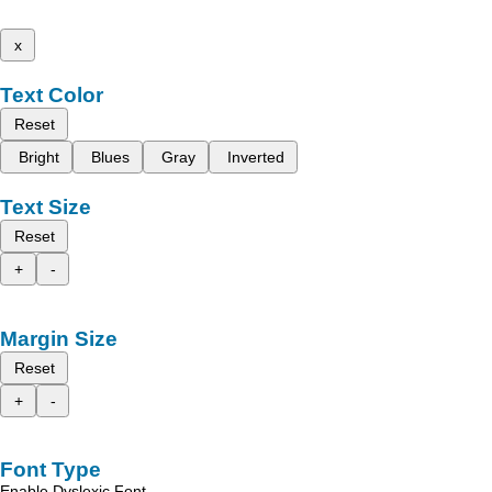
x
Text Color
Reset
Bright
Blues
Gray
Inverted
Text Size
Reset
+
-
Margin Size
Reset
+
-
Font Type
Enable Dyslexic Font