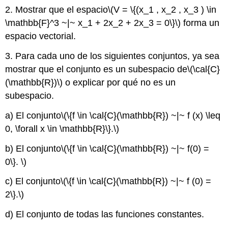
2. Mostrar que el espacio
\(V = \{(x_1 , x_2 , x_3 ) \in
\mathbb{F}^3 ~|~ x_1 + 2x_2 + 2x_3 = 0\}\)
forma un
espacio vectorial.
3. Para cada uno de los siguientes conjuntos, ya sea
mostrar que el conjunto es un subespacio de
\(\cal{C}
(\mathbb{R})\)
o explicar por qué no es un
subespacio.
a) El conjunto
\(\{f \in \cal{C}(\mathbb{R}) ~|~ f (x) \leq
0, \forall x \in \mathbb{R}\}.\)
b) El conjunto
\(\{f \in \cal{C}(\mathbb{R}) ~|~ f(0) =
0\}. \)
c) El conjunto
\(\{f \in \cal{C}(\mathbb{R}) ~|~ f (0) =
2\}.\)
d) El conjunto de todas las funciones constantes.