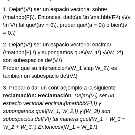
1. Dejar
\(V\)
ser un espacio vectorial sobre
\
(\mathbb{F}\)
. Entonces, dado
\(a \in \mathbb{F}\)
y
\(v
\in V\)
tal que
\(av = 0\)
, probar que
\(a = 0\)
o bien
\(v
= 0.\)
2. Dejar
\(V\)
ser un espacio vectorial encima
\
(\mathbb{F},\)
y supongamos que
\(W_1\)
y
\(W_2\)
son subespacios de
\(V.\)
Probar que su intersección
\(W_1 \cap W_2\)
es
también un subespacio de
\(V.\)
3. Probar o dar un contraejemplo a la siguiente
reclamación: Reclamación
.
Dejar
\(V\)
ser un
espacio vectorial encima
\(\mathbb{F},\)
y
supongamos que
\(W_1, W_2,\)
y
\(W_3\)
son
subespacios de
\(V\)
tal manera que
\(W_1 + W_3 =
W_2 + W_3.\)
Entonces
\(W_1 = W_2.\)