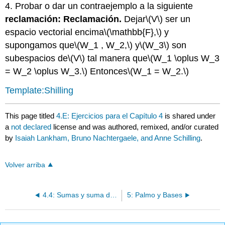
4. Probar o dar un contraejemplo a la siguiente
reclamación: Reclamación.
Dejar
\(V\)
ser un
espacio vectorial encima
\(\mathbb{F},\)
y
supongamos que
\(W_1 , W_2,\)
y
\(W_3\)
son
subespacios de
\(V\)
tal manera que
\(W_1 \oplus W_3
= W_2 \oplus W_3.\)
Entonces
\(W_1 = W_2.\)
Template:Shilling
This page titled
4.E: Ejercicios para el Capítulo 4
is shared under
a
not declared
license and was authored, remixed, and/or curated
by
Isaiah Lankham, Bruno Nachtergaele, and Anne Schilling
.
Volver arriba
4.4: Sumas y suma directa
5: Palmo y Bases