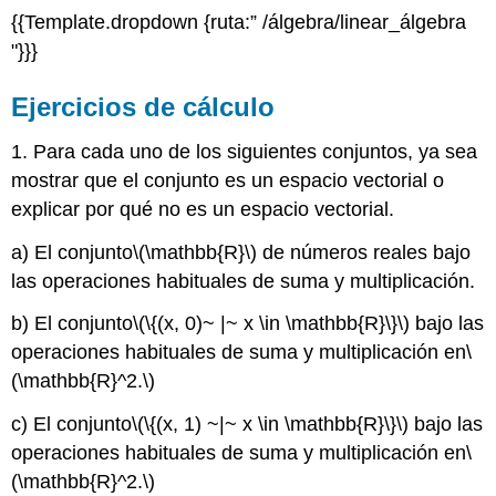
{{Template.dropdown {ruta:” /álgebra/linear_álgebra
"}}}
Ejercicios de cálculo
1. Para cada uno de los siguientes conjuntos, ya sea
mostrar que el conjunto es un espacio vectorial o
explicar por qué no es un espacio vectorial.
a) El conjunto
\(\mathbb{R}\)
de números reales bajo
las operaciones habituales de suma y multiplicación.
b) El conjunto
\(\{(x, 0)~ |~ x \in \mathbb{R}\}\)
bajo las
operaciones habituales de suma y multiplicación en
\
(\mathbb{R}^2.\)
c) El conjunto
\(\{(x, 1) ~|~ x \in \mathbb{R}\}\)
bajo las
operaciones habituales de suma y multiplicación en
\
(\mathbb{R}^2.\)