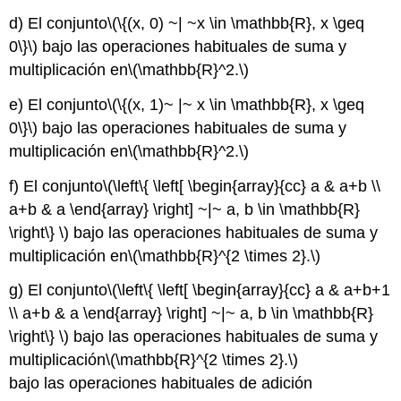
d) El conjunto
\(\{(x, 0) ~| ~x \in \mathbb{R}, x \geq
0\}\)
bajo las operaciones habituales de suma y
multiplicación en
\(\mathbb{R}^2.\)
e) El conjunto
\(\{(x, 1)~ |~ x \in \mathbb{R}, x \geq
0\}\)
bajo las operaciones habituales de suma y
multiplicación en
\(\mathbb{R}^2.\)
f) El conjunto
\(\left\{ \left[ \begin{array}{cc} a & a+b \\
a+b & a \end{array} \right] ~|~ a, b \in \mathbb{R}
\right\} \)
bajo las operaciones habituales de suma y
multiplicación en
\(\mathbb{R}^{2 \times 2}.\)
g) El conjunto
\(\left\{ \left[ \begin{array}{cc} a & a+b+1
\\ a+b & a \end{array} \right] ~|~ a, b \in \mathbb{R}
\right\} \)
bajo las operaciones habituales de suma y
multiplicación
\(\mathbb{R}^{2 \times 2}.\)
bajo las operaciones habituales de adición