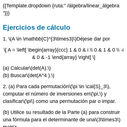
{{Template.dropdown {ruta:” /álgebra/linear_álgebra
"}}}
Ejercicios de cálculo
1.
\(A \in \mathbb{C}^{3\times3}\)
Déjese dar por
\[ A = \left[ \begin{array}{ccc} 1 & 0 & i \\ 0 & 1 & 0 \\ -i
& 0 & -1 \end{array} \right] \]
(a) Calcular
\(det(A).\)
(b) Buscar
\(det(A^4 ).\)
2. (a) Para cada permutación
\(\pi \in \cal{S}_3\)
,
computar el número de inversiones en
\(\pi,\)
y
clasificar
\(\pi\)
como una permutación par o impar.
(b) Utilice su resultado de la Parte (a) para construir
una fórmula para el determinante de una
\(3\times3\)
matriz.