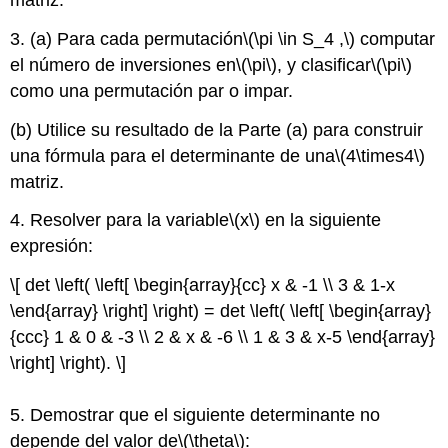
3. (a) Para cada permutación
\(\pi \in S_4 ,\)
computar
el número de inversiones en
\(\pi\)
, y clasificar
\(\pi\)
como una permutación par o impar.
(b) Utilice su resultado de la Parte (a) para construir
una fórmula para el determinante de una
\(4\times4\)
matriz.
4. Resolver para la variable
\(x\)
en la siguiente
expresión:
\[ det \left( \left[ \begin{array}{cc} x & -1 \\ 3 & 1-x
\end{array} \right] \right) = det \left( \left[ \begin{array}
{ccc} 1 & 0 & -3 \\ 2 & x & -6 \\ 1 & 3 & x-5 \end{array}
\right] \right). \]
5. Demostrar que el siguiente determinante no
depende del valor de
\(\theta\)
: