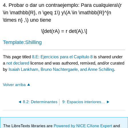
4. Probar o dar un contraejemplo: Para cualquiera
\(r
\in \mathbb{R}, n \geq 1\)
y
\(A \in \mathbb{R}^{n
\times n} ,\)
uno tiene
\[det(rA) = r det(A).\]
Template:Shilling
This page titled
8.E: Ejercicios para el Capítulo 8
is shared under
a
not declared
license and was authored, remixed, and/or curated
by
Isaiah Lankham, Bruno Nachtergaele, and Anne Schilling
.
Volver arriba
8.2: Determinantes
9: Espacios interiores de productos
The LibreTexts libraries are
Powered by NICE CXone Expert
and