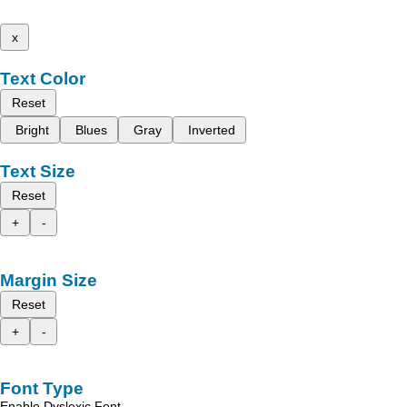
x
Text Color
Reset
Bright
Blues
Gray
Inverted
Text Size
Reset
+
-
Margin Size
Reset
+
-
Font Type
Enable Dyslexic Font