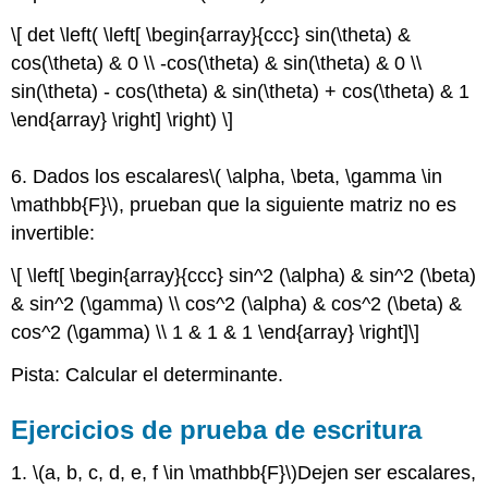
\[ det \left( \left[ \begin{array}{ccc} sin(\theta) &
cos(\theta) & 0 \\ -cos(\theta) & sin(\theta) & 0 \\
sin(\theta) - cos(\theta) & sin(\theta) + cos(\theta) & 1
\end{array} \right] \right) \]
6. Dados los escalares
\( \alpha, \beta, \gamma \in
\mathbb{F}\)
, prueban que la siguiente matriz no es
invertible:
\[ \left[ \begin{array}{ccc} sin^2 (\alpha) & sin^2 (\beta)
& sin^2 (\gamma) \\ cos^2 (\alpha) & cos^2 (\beta) &
cos^2 (\gamma) \\ 1 & 1 & 1 \end{array} \right]\]
Pista: Calcular el determinante.
Ejercicios de prueba de escritura
1.
\(a, b, c, d, e, f \in \mathbb{F}\)
Dejen ser escalares,