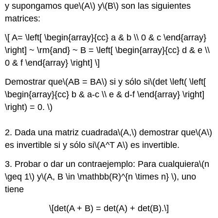
y supongamos que
\(A\)
y
\(B\)
son las siguientes
matrices:
\[ A= \left[ \begin{array}{cc} a & b \\ 0 & c \end{array}
\right] ~ \rm{and} ~ B = \left[ \begin{array}{cc} d & e \\
0 & f \end{array} \right] \]
Demostrar que
\(AB = BA\)
si y sólo si
\(det \left( \left[
\begin{array}{cc} b & a-c \\ e & d-f \end{array} \right]
\right) = 0. \)
2. Dada una matriz cuadrada
\(A,\)
demostrar que
\(A\)
es invertible si y sólo si
\(A^T A\)
es invertible.
3. Probar o dar un contraejemplo: Para cualquiera
\(n
\geq 1\)
y
\(A, B \in \mathbb(R)^{n \times n} \)
, uno
tiene
\[det(A + B) = det(A) + det(B).\]