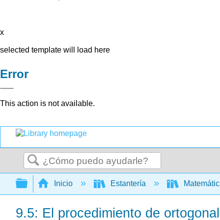
x
selected template will load here
Error
This action is not available.
Buscar
Expandir/contraer jerarquía global
Inicio
Estantería
Matemáti
9.5: El procedimiento de ortogon