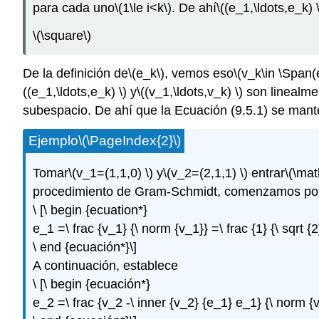
para cada uno
\(1\le i<k\)
. De ahí
\((e_1,\ldots,e_k) \
\(\square\)
De la definición de
\(e_k\)
, vemos eso
\(v_k\in \Span(
((e_1,\ldots,e_k) \)
y
\((v_1,\ldots,v_k) \)
son linealme
subespacio. De ahí que la Ecuación (9.5.1) se man
Ejemplo
\(\PageIndex{2}\)
Tomar
\(v_1=(1,1,0) \)
y
\(v_2=(2,1,1) \)
entrar
\(\ma
procedimiento de Gram-Schmidt, comenzamos por
\ [\ begin {ecuation*}
e_1 =\ frac {v_1} {\ norm {v_1}} =\ frac {1} {\ sqrt {2
\ end {ecuación*}\]
A continuación, establece
\ [\ begin {ecuación*}
e_2 =\ frac {v_2 -\ inner {v_2} {e_1} e_1} {\ norm {v