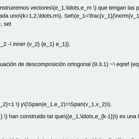
onstruiremos vectores
\(e_1,\ldots,e_m \)
que tengan las 
ada uno
\(k=1,2,\ldots,m\)
. Set
\(e_1=\frac{v_1}{\norm{v_1
, set
_2 -\ inner {v_2} {e_1} e_1}}.
cuación de descomposición ortogonal (9.3.1) ~\ eqref {eq
_2}=1 \)
y
\(\Span(e_1,e_2)=\Span(v_1,v_2)\)
.
} \)
han construido tal que
\((e_1,\ldots,e_{k-1})\)
es una l