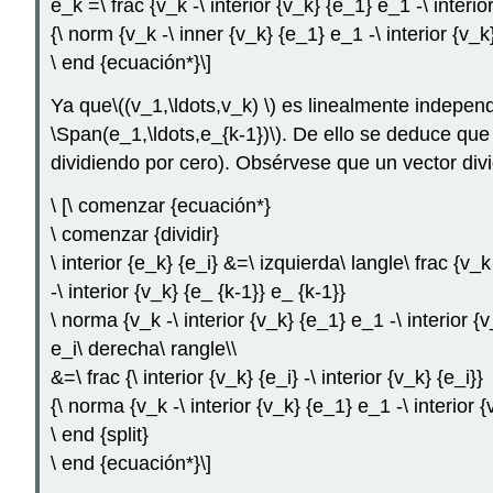
e_k =\ frac {v_k -\ interior {v_k} {e_1} e_1 -\ interio
{\ norm {v_k -\ inner {v_k} {e_1} e_1 -\ interior {v_k}
\ end {ecuación*}\]
Ya que
\((v_1,\ldots,v_k) \)
es linealmente independ
\Span(e_1,\ldots,e_{k-1})\)
. De ello se deduce que 
dividiendo por cero). Obsérvese que un vector div
\ [\ comenzar {ecuación*}
\ comenzar {dividir}
\ interior {e_k} {e_i} &=\ izquierda\ langle\ frac {v_k
-\ interior {v_k} {e_ {k-1}} e_ {k-1}}
\ norma {v_k -\ interior {v_k} {e_1} e_1 -\ interior {v
e_i\ derecha\ rangle\\
&=\ frac {\ interior {v_k} {e_i} -\ interior {v_k} {e_i}}
{\ norma {v_k -\ interior {v_k} {e_1} e_1 -\ interior {
\ end {split}
\ end {ecuación*}\]