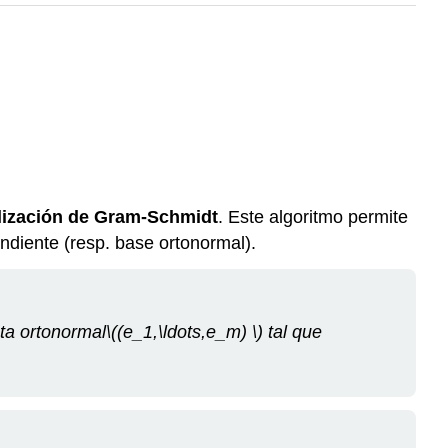
lización de Gram-Schmidt
. Este algoritmo permite
ondiente (resp. base ortonormal).
sta ortonormal
\((e_1,\ldots,e_m) \)
tal que