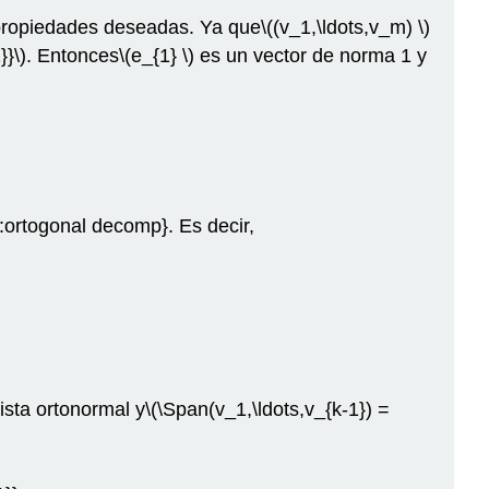
propiedades deseadas. Ya que
\((v_1,\ldots,v_m) \)
}}\)
. Entonces
\(e_{1} \)
es un vector de norma 1 y
:ortogonal decomp}. Es decir,
ista ortonormal y
\(\Span(v_1,\ldots,v_{k-1}) =