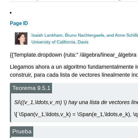
Page ID
Isaiah Lankham, Bruno Nachtergaele, and Anne Schill
University of California, Davis
{{Template.dropdown {ruta:” /álgebra/linear_álgebra 
Llegamos ahora a un algoritmo fundamentalmente im
construir, para cada lista de vectores linealmente i
Teorema 9.5.1
Si
\((v_1,\ldots,v_m) \)
hay una lista de vectores l
\[ \Span(v_1,\ldots,v_k) = \Span(e_1,\ldots,e_k), \q
Prueba