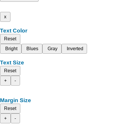
x
Text Color
Reset
Bright
Blues
Gray
Inverted
Text Size
Reset
+
-
Margin Size
Reset
+
-