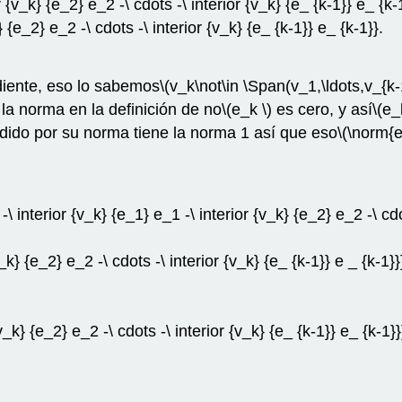
r {v_k} {e_2} e_2 -\ cdots -\ interior {v_k} {e_ {k-1}} e_ {k-
 {e_2} e_2 -\ cdots -\ interior {v_k} {e_ {k-1}} e_ {k-1}}.
iente, eso lo sabemos
\(v_k\not\in \Span(v_1,\ldots,v_{k-
la norma en la definición de no
\(e_k \)
es cero, y así
\(e_
idido por su norma tiene la norma 1 así que eso
\(\norm{
 -\ interior {v_k} {e_1} e_1 -\ interior {v_k} {e_2} e_2 -\ cd
_k} {e_2} e_2 -\ cdots -\ interior {v_k} {e_ {k-1}} e _ {k-1}}
v_k} {e_2} e_2 -\ cdots -\ interior {v_k} {e_ {k-1}} e_ {k-1}}