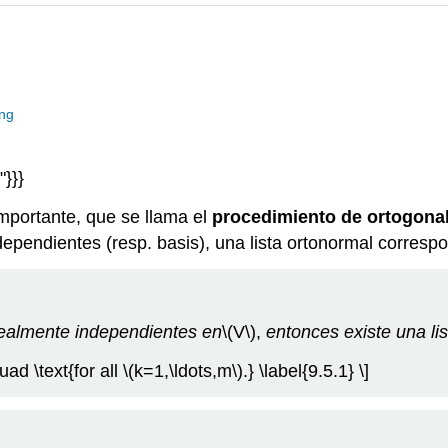
ing
"}}}
portante, que se llama el
procedimiento de ortogona
ndependientes (resp. basis), una lista ortonormal corresp
inealmente independientes en
\(V\)
,
entonces existe una li
uad \text{for all
\(k=1,\ldots,m\)
.} \label{9.5.1} \]