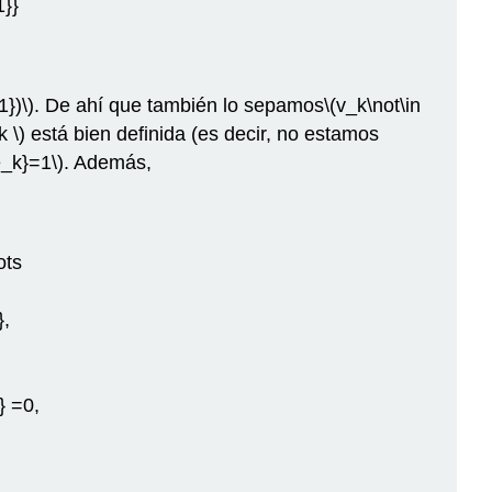
1}}
1})\)
. De ahí que también lo sepamos
\(v_k\not\in
k \)
está bien definida (es decir, no estamos
e_k}=1\)
. Además,
ots
},
} =0,