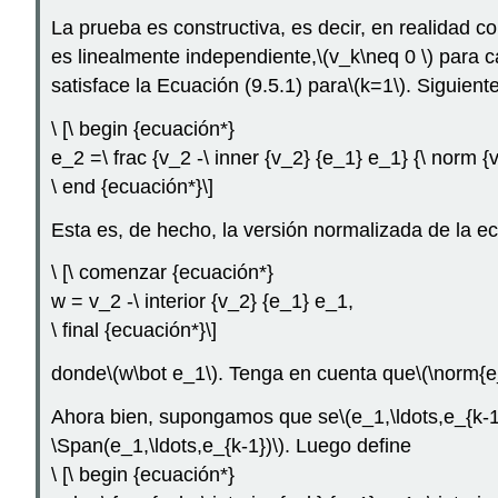
La prueba es constructiva, es decir, en realidad c
es linealmente independiente,
\(v_k\neq 0 \)
para c
satisface la Ecuación (9.5.1) para
\(k=1\)
. Siguiente
\ [\ begin {ecuación*}
e_2 =\ frac {v_2 -\ inner {v_2} {e_1} e_1} {\ norm {v
\ end {ecuación*}\]
Esta es, de hecho, la versión normalizada de la e
\ [\ comenzar {ecuación*}
w = v_2 -\ interior {v_2} {e_1} e_1,
\ final {ecuación*}\]
donde
\(w\bot e_1\)
. Tenga en cuenta que
\(\norm{e
Ahora bien, supongamos que se
\(e_1,\ldots,e_{k-1
\Span(e_1,\ldots,e_{k-1})\)
. Luego define
\ [\ begin {ecuación*}