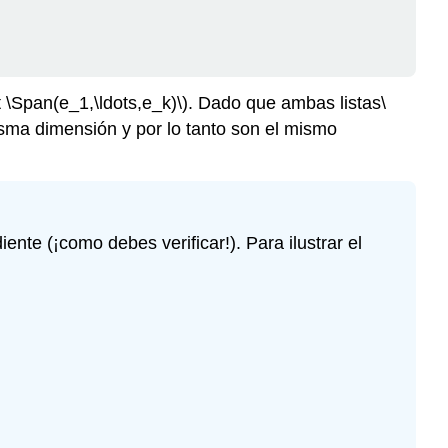
t \Span(e_1,\ldots,e_k)\)
. Dado que ambas listas
\
sma dimensión y por lo tanto son el mismo
nte (¡como debes verificar!). Para ilustrar el