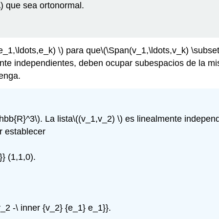
)
que sea ortonormal.
e_1,\ldots,e_k) \)
para que
\(\Span(v_1,\ldots,v_k) \subse
nte independientes, deben ocupar subespacios de la mi
tenga.
thbb{R}^3\)
. La lista
\((v_1,v_2) \)
es linealmente independie
 establecer
}} (1,1,0).
_2 -\ inner {v_2} {e_1} e_1}}.