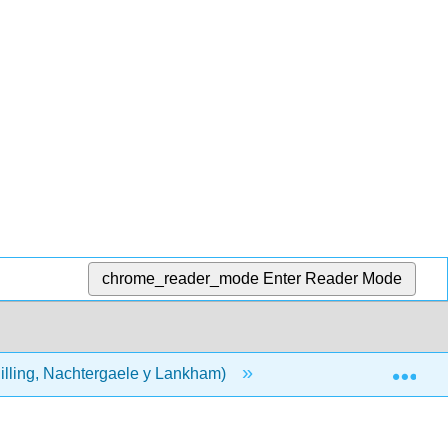
chrome_reader_mode
Enter Reader Mode
Exp
hilling, Nachtergaele y Lankham)
9: Espacios interior