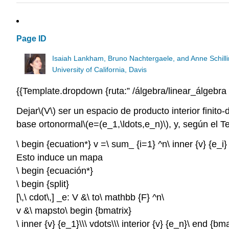
Page ID
Isaiah Lankham, Bruno Nachtergaele, and Anne Schill
University of California, Davis
{{Template.dropdown {ruta:” /álgebra/linear_álgebra 
Dejar
\(V\)
ser un espacio de producto interior finito
base ortonormal
\(e=(e_1,\ldots,e_n)\)
, y, según el 
\ begin {ecuation*} v =\ sum_ {i=1} ^n\ inner {v} {e_i}
Esto induce un mapa
\ begin {ecuación*}
\ begin {split}
[\,\ cdot\,] _e: V &\ to\ mathbb {F} ^n\
v &\ mapsto\ begin {bmatrix}
\ inner {v} {e_1}\\\ vdots\\\ interior {v} {e_n}\ end {bma