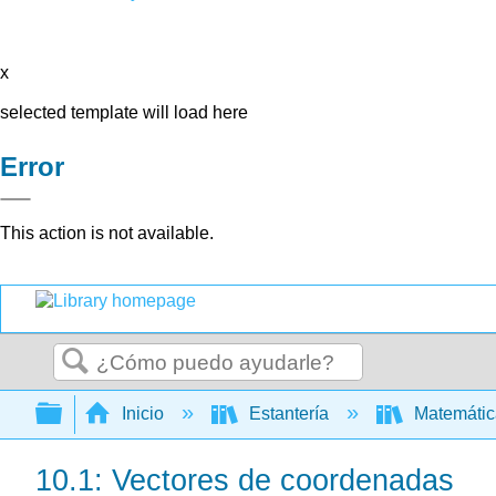
x
selected template will load here
Error
This action is not available.
Buscar
Expandir/contraer jerarquía global
Inicio
Estantería
Matemáti
10.1: Vectores de coordenadas