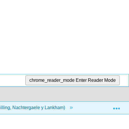
chrome_reader_mode
Enter Reader Mode
Exp
hilling, Nachtergaele y Lankham)
10: Cambio de bas