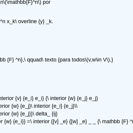
en
\(\mathbb{F}^n\)
por
 ^n x_k\ overline {y} _k.
thbb {F} ^n},\ qquad\ texto {para todos
\(v,w\in V\)
,}
terior {v} {e_i} e_i} {\ interior {w} {e_j} e_j}
rior {w} {e_j}\ interior {e_i} {e_j}\\
rior {w} {e_j}}\ delta_ {ij}
r {w} {e_i}} =\ interior {[v] _e} {[w] _e} _ _ {\ mathbb {F} ^