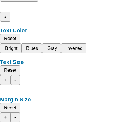
x
Text Color
Reset
Bright
Blues
Gray
Inverted
Text Size
Reset
+
-
Margin Size
Reset
+
-