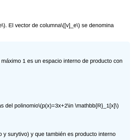
e\)
. El vector de columna
\([v]_e\)
se denomina
máximo 1 es un espacio interno de producto con
as del polinomio
\(p(x)=3x+2\in \mathbb{R}_1[x]\)
o y surytivo) y que también es producto interno