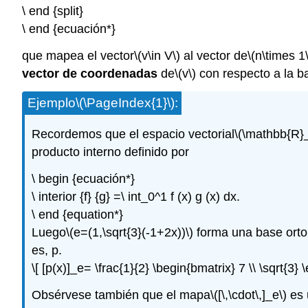
\ end {split}
\ end {ecuación*}
que mapea el vector
\(v\in V\)
al vector de
\(n\times 1\
vector de coordenadas
de
\(v\)
con respecto a la b
Ejemplo
\(\PageIndex{1}\)
:
Recordemos que el espacio vectorial
\(\mathbb{R}_
producto interno definido por
\ begin {ecuación*}
\ interior {f} {g} =\ int_0^1 f (x) g (x) dx.
\ end {equation*}
Luego
\(e=(1,\sqrt{3}(-1+2x))\)
forma una base orto
es, p.
\[ [p(x)]_e= \frac{1}{2} \begin{bmatrix} 7 \\ \sqrt{3} 
Obsérvese también que el mapa
\([\,\cdot\,]_e\)
es 