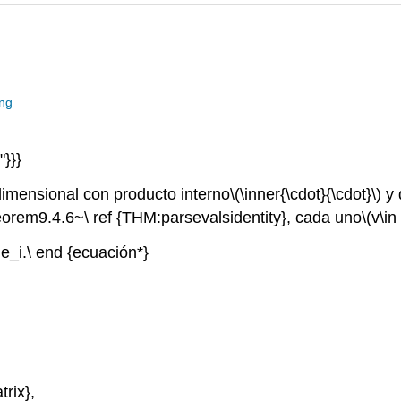
ing
"}}}
-dimensional con producto interno
\(\inner{\cdot}{\cdot}\)
y 
Teorem9.4.6~\ ref {THM:parsevalsidentity}, cada uno
\(v\in
 e_i.\ end {ecuación*}
trix},