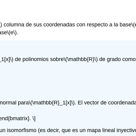
)
columna de sus coordenadas con respecto a la base
\(
ase
\(e\)
.
1[x]\)
de polinomios sobre
\(\mathbb{R}\)
de grado como 
normal para
\(\mathbb{R}_1[x]\)
. El vector de coordenad
\end{bmatrix}. \]
un isomorfismo (es decir, que es un mapa lineal inyectiv