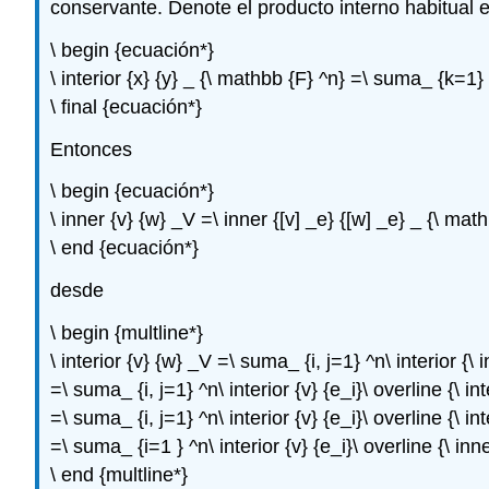
conservante. Denote el producto interno habitual 
\ begin {ecuación*}
\ interior {x} {y} _ {\ mathbb {F} ^n} =\ suma_ {k=1}
\ final {ecuación*}
Entonces
\ begin {ecuación*}
\ inner {v} {w} _V =\ inner {[v] _e} {[w] _e} _ {\ ma
\ end {ecuación*}
desde
\ begin {multline*}
\ interior {v} {w} _V =\ suma_ {i, j=1} ^n\ interior {\ in
=\ suma_ {i, j=1} ^n\ interior {v} {e_i}\ overline {\ inte
=\ suma_ {i, j=1} ^n\ interior {v} {e_i}\ overline {\ inte
=\ suma_ {i=1 } ^n\ interior {v} {e_i}\ overline {\ inne
\ end {multline*}