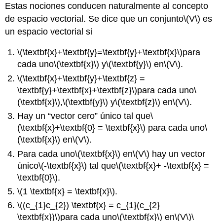
Estas nociones conducen naturalmente al concepto
de espacio vectorial. Se dice que un conjunto
\(V\)
es
un espacio vectorial si
\(\textbf{x}+\textbf{y}=\textbf{y}+\textbf{x}\)
para
cada uno
\(\textbf{x}\)
y
\(\textbf{y}\)
en
\(V\)
.
\(\textbf{x}+\textbf{y}+\textbf{z} =
\textbf{y}+\textbf{x}+\textbf{z}\)
para cada uno
\
(\textbf{x}\)
,
\(\textbf{y}\)
y
\(\textbf{z}\)
en
\(V\)
.
Hay un “vector cero” único tal que
\
(\textbf{x}+\textbf{0} = \textbf{x}\)
para cada uno
\
(\textbf{x}\)
en
\(V\)
.
Para cada uno
\(\textbf{x}\)
en
\(V\)
hay un vector
único
\(-\textbf{x}\)
tal que
\(\textbf{x}+ -\textbf{x} =
\textbf{0}\)
.
\(1 \textbf{x} = \textbf{x}\)
.
\((c_{1}c_{2}) \textbf{x} = c_{1}(c_{2}
\textbf{x})\)
para cada uno
\(\textbf{x}\)
en
\(V\)
\