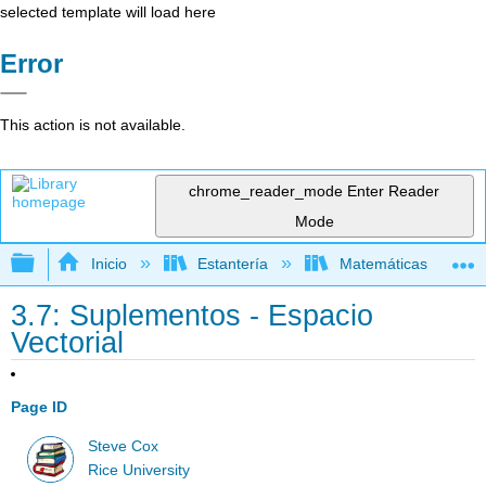
selected template will load here
Error
This action is not available.
chrome_reader_mode
Enter Reader
Mode
Expandir/contraer jerarquía global
Inicio
Estantería
Matemáticas
3.7: Suplementos - Espacio
Vectorial
Page ID
Steve Cox
Rice University