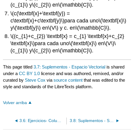
(c_{1}\)
y
\(c_{2}\)
en
\(\mathbb{C}\)
.
\(c(\textbf{x}+\textbf{y}) =
c\textbf{x}+c\textbf{y}\)
para cada uno
\(\textbf{x}\)
y
\(\textbf{y}\)
en
\(V\)
y c. en
\(\mathbb{C}\)
.
\((c_{1}+c_{2}) \textbf{x} = c_{1} \textbf{x}+c_{2}
\textbf{x}\)
para cada uno
\(\textbf{x}\)
en
\(V\)
\
(c_{1}\)
y
\(c_{2}\)
en
\(\mathbb{C}\)
.
This page titled
3.7: Suplementos - Espacio Vectorial
is shared
under a
CC BY 1.0
license and was authored, remixed, and/or
curated by
Steve Cox
via
source content
that was edited to the
style and standards of the LibreTexts platform.
Volver arriba
3.6: Ejercicios- Columnas y Espacios Nulos
3.8: Suplementos - Subespacios