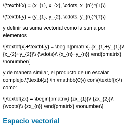
\(\textbf{x} = (x_{1}, x_{2}, \cdots, x_{n})^{T}\)
\(\textbf{y} = (y_{1}, y_{2}, \cdots, y_{n})^{T}\)
y definir su suma vectorial como la suma por
elementos
\[\textbf{x}+\textbf{y} = \begin{pmatrix} {x_{1}+y_{1}}\\
{x_{2}+y_{2}}\\ {\vdots}\\ {x_{n}+y_{n}} \end{pmatrix}
\nonumber\]
y de manera similar, el producto de un escalar
complejo,
\(\textbf{z} \in \mathbb{C}\)
con
\(\textbf{x}\)
como:
\[\textbf{zx} = \begin{pmatrix} {zx_{1}}\\ {zx_{2}}\\
{\vdots}\\ {zx_{n}} \end{pmatrix} \nonumber\]
Espacio vectorial