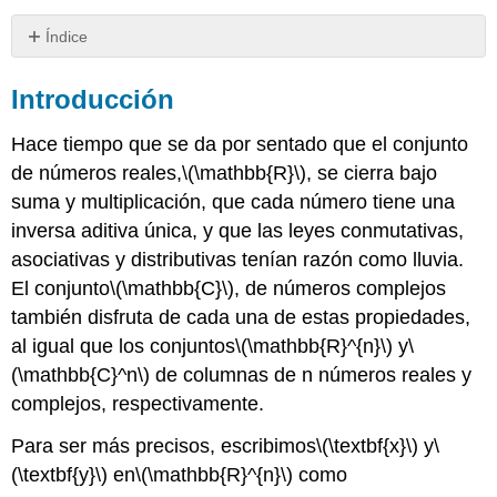
Índice
Introducción
Introducción
Espacio
vectorial
Hace tiempo que se da por sentado que el conjunto
de números reales,
\(\mathbb{R}\)
, se cierra bajo
suma y multiplicación, que cada número tiene una
inversa aditiva única, y que las leyes conmutativas,
asociativas y distributivas tenían razón como lluvia.
El conjunto
\(\mathbb{C}\)
, de números complejos
también disfruta de cada una de estas propiedades,
al igual que los conjuntos
\(\mathbb{R}^{n}\)
y
\
(\mathbb{C}^n\)
de columnas de n números reales y
complejos, respectivamente.
Para ser más precisos, escribimos
\(\textbf{x}\)
y
\
(\textbf{y}\)
en
\(\mathbb{R}^{n}\)
como