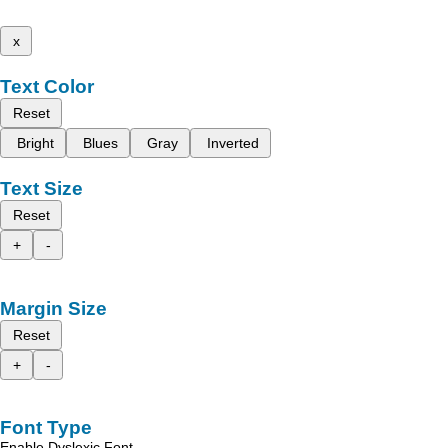
x
Text Color
Reset
Bright
Blues
Gray
Inverted
Text Size
Reset
+
-
Margin Size
Reset
+
-
Font Type
Enable Dyslexic Font