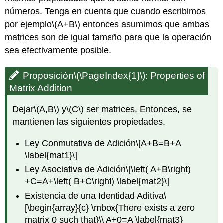
números. Tenga en cuenta que cuando escribimos
por ejemplo
\(A+B\)
entonces asumimos que ambas
matrices son de igual tamaño para que la operación
sea efectivamente posible.
Proposición
\(\PageIndex{1}\)
: Properties of
Matrix Addition
Dejar
\(A,B\)
y
\(C\)
ser matrices. Entonces, se
mantienen las siguientes propiedades.
Ley Conmutativa de Adición
\[A+B=B+A
\label{mat1}\]
Ley Asociativa de Adición
\[\left( A+B\right)
+C=A+\left( B+C\right) \label{mat2}\]
Existencia de una Identidad Aditiva
\
[\begin{array}{c} \mbox{There exists a zero
matrix 0 such that}\\ A+0=A \label{mat3}