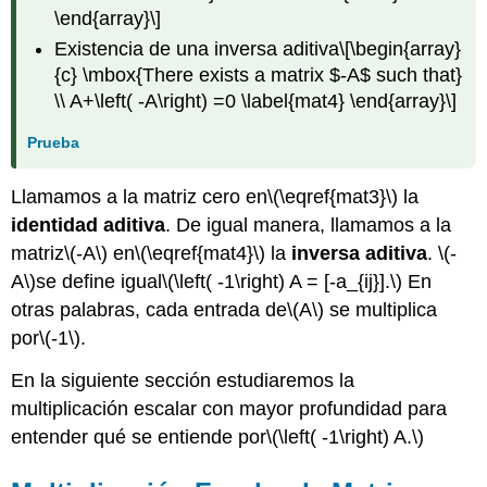
\end{array}\]
Existencia de una inversa aditiva
\[\begin{array}
{c} \mbox{There exists a matrix $-A$ such that}
\\ A+\left( -A\right) =0 \label{mat4} \end{array}\]
Prueba
Llamamos a la matriz cero en
\(\eqref{mat3}\)
la
identidad aditiva
. De igual manera, llamamos a la
matriz
\(-A\)
en
\(\eqref{mat4}\)
la
inversa aditiva
.
\(-
A\)
se define igual
\(\left( -1\right) A = [-a_{ij}].\)
En
otras palabras, cada entrada de
\(A\)
se multiplica
por
\(-1\)
.
En la siguiente sección estudiaremos la
multiplicación escalar con mayor profundidad para
entender qué se entiende por
\(\left( -1\right) A.\)