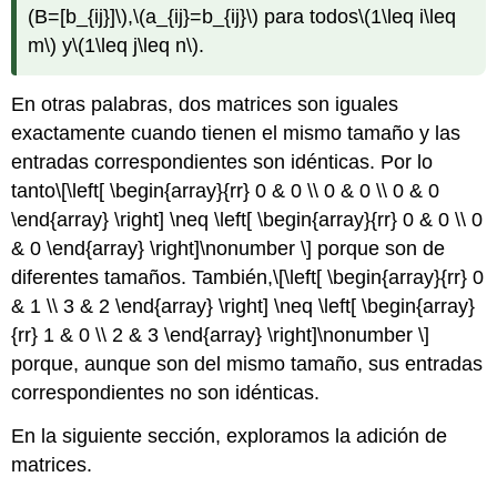
(B=[b_{ij}]\)
,
\(a_{ij}=b_{ij}\)
para todos
\(1\leq i\leq
m\)
y
\(1\leq j\leq n\)
.
En otras palabras, dos matrices son iguales
exactamente cuando tienen el mismo tamaño y las
entradas correspondientes son idénticas. Por lo
tanto
\[\left[ \begin{array}{rr} 0 & 0 \\ 0 & 0 \\ 0 & 0
\end{array} \right] \neq \left[ \begin{array}{rr} 0 & 0 \\ 0
& 0 \end{array} \right]\nonumber \]
porque son de
diferentes tamaños. También,
\[\left[ \begin{array}{rr} 0
& 1 \\ 3 & 2 \end{array} \right] \neq \left[ \begin{array}
{rr} 1 & 0 \\ 2 & 3 \end{array} \right]\nonumber \]
porque, aunque son del mismo tamaño, sus entradas
correspondientes no son idénticas.
En la siguiente sección, exploramos la adición de
matrices.