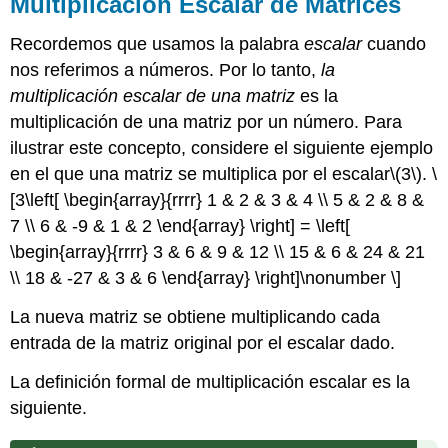
Multiplicación Escalar de Matrices
Recordemos que usamos la palabra
escalar
cuando
nos referimos a números. Por lo tanto,
la
multiplicación escalar de una matriz
es la
multiplicación de una matriz por un número. Para
ilustrar este concepto, considere el siguiente ejemplo
en el que una matriz se multiplica por el escalar
\(3\)
.
\
[3\left[ \begin{array}{rrrr} 1 & 2 & 3 & 4 \\ 5 & 2 & 8 &
7 \\ 6 & -9 & 1 & 2 \end{array} \right] = \left[
\begin{array}{rrrr} 3 & 6 & 9 & 12 \\ 15 & 6 & 24 & 21
\\ 18 & -27 & 3 & 6 \end{array} \right]\nonumber \]
La nueva matriz se obtiene multiplicando cada
entrada de la matriz original por el escalar dado.
La definición formal de multiplicación escalar es la
siguiente.