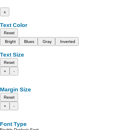
x
Text Color
Reset
Bright
Blues
Gray
Inverted
Text Size
Reset
+
-
Margin Size
Reset
+
-
Font Type
Enable Dyslexic Font