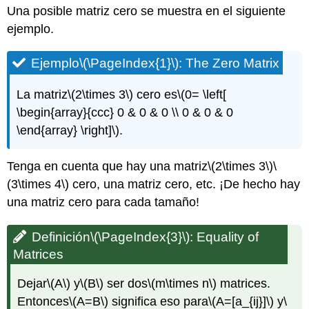
Una posible matriz cero se muestra en el siguiente
ejemplo.
Ejemplo
\(\PageIndex{1}\)
:
The Zero
Matrix
La
matriz
\(2\times 3\)
cero es
\(0= \left[
\begin{array}{ccc} 0 & 0 & 0 \\ 0 & 0 & 0
\end{array} \right]\)
.
Tenga en cuenta que hay una
matriz
\(2\times 3\)
\
(3\times 4\)
cero, una matriz cero, etc. ¡De hecho hay
una matriz cero para cada tamaño!
Definición
\(\PageIndex{3}\)
:
Equality of
Matrices
Dejar
\(A\)
y
\(B\)
ser dos
\(m\times n\)
matrices.
Entonces
\(A=B\)
significa eso para
\(A=[a_{ij}]\)
y
\