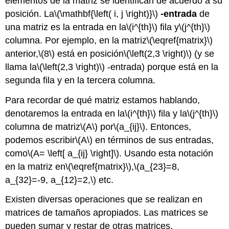
elementos de la matriz se identifican de acuerdo a su
posición. La
\(\mathbf{\left( i, j \right)}\)
-entrada
de
una matriz es la entrada en la
\(i^{th}\)
fila y
\(j^{th}\)
columna. Por ejemplo, en la matriz
\(\eqref{matrix}\)
anterior,
\(8\)
está en posición
\(\left(2,3 \right)\)
(y se
llama la
\(\left(2,3 \right)\)
-entrada) porque está en la
segunda fila y en la tercera columna.
Para recordar de qué matriz estamos hablando,
denotaremos la entrada en la
\(i^{th}\)
fila y la
\(j^{th}\)
columna de matriz
\(A\)
por
\(a_{ij}\)
. Entonces,
podemos escribir
\(A\)
en términos de sus entradas,
como
\(A= \left[ a_{ij} \right]\)
. Usando esta notación
en la matriz en
\(\eqref{matrix}\)
,
\(a_{23}=8,
a_{32}=-9, a_{12}=2,\)
etc.
Existen diversas operaciones que se realizan en
matrices de tamaños apropiados. Las matrices se
pueden sumar y restar de otras matrices,