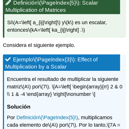
Definición
\(\PageIndex{5}\)
:
Scalar
Multiplication of
Matrices
Si
\(A=\left[ a_{ij}\right]\)
y
\(k\)
es un escalar,
entonces
\(kA=\left[ ka_{ij}\right] .\)
Considera el siguiente ejemplo.
Ejemplo
\(\PageIndex{3}\)
:
Effect of
Multiplication by a
Scalar
Encuentra el resultado de multiplicar la siguiente
matriz
\(A\)
por
\(7\)
.
\[A=\left[ \begin{array}{rr} 2 & 0
\\ 1 & -4 \end{array} \right]\nonumber \]
Solución
Por
Definición
\(\PageIndex{5}\)
, multiplicamos
cada elemento de
\(A\)
por
\(7\)
. Por lo tanto,
\[7A =