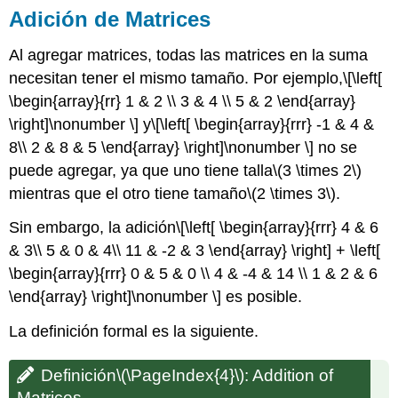
Adición de Matrices
Al agregar matrices, todas las matrices en la suma
necesitan tener el mismo tamaño. Por ejemplo,
\[\left[
\begin{array}{rr} 1 & 2 \\ 3 & 4 \\ 5 & 2 \end{array}
\right]\nonumber \]
y
\[\left[ \begin{array}{rrr} -1 & 4 &
8\\ 2 & 8 & 5 \end{array} \right]\nonumber \]
no se
puede agregar, ya que uno tiene talla
\(3 \times 2\)
mientras que el otro tiene tamaño
\(2 \times 3\)
.
Sin embargo, la adición
\[\left[ \begin{array}{rrr} 4 & 6
& 3\\ 5 & 0 & 4\\ 11 & -2 & 3 \end{array} \right] + \left[
\begin{array}{rrr} 0 & 5 & 0 \\ 4 & -4 & 14 \\ 1 & 2 & 6
\end{array} \right]\nonumber \]
es posible.
La definición formal es la siguiente.
Definición
\(\PageIndex{4}\)
:
Addition of
Matrices