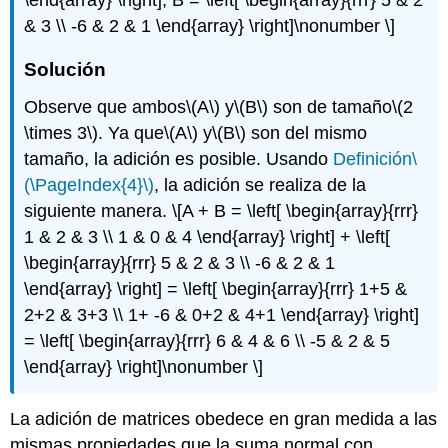
& 3 \\ -6 & 2 & 1 \end{array} \right]\nonumber \]
Solución
Observe que ambos
\(A\)
y
\(B\)
son de tamaño
\(2
\times 3\)
. Ya que
\(A\)
y
\(B\)
son del mismo
tamaño, la adición es posible. Usando
Definición
\
(\PageIndex{4}\)
, la adición se realiza de la
siguiente manera.
\[A + B = \left[ \begin{array}{rrr}
1 & 2 & 3 \\ 1 & 0 & 4 \end{array} \right] + \left[
\begin{array}{rrr} 5 & 2 & 3 \\ -6 & 2 & 1
\end{array} \right] = \left[ \begin{array}{rrr} 1+5 &
2+2 & 3+3 \\ 1+ -6 & 0+2 & 4+1 \end{array} \right]
= \left[ \begin{array}{rrr} 6 & 4 & 6 \\ -5 & 2 & 5
\end{array} \right]\nonumber \]
La adición de matrices obedece en gran medida a las
mismas propiedades que la suma normal con