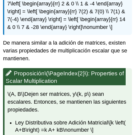
7\left[ \begin{array}{rr} 2 & 0 \\ 1 & -4 \end{array}
\right] = \left[ \begin{array}{rr} 7(2) & 7(0) \\ 7(1) &
7(-4) \end{array} \right] = \left[ \begin{array}{rr} 14
& 0 \\ 7 & -28 \end{array} \right]\nonumber \]
De manera similar a la adición de matrices, existen
varias propiedades de multiplicación escalar que se
mantienen.
Proposición
\(\PageIndex{2}\)
:
Properties of
Scalar
Multiplication
\(A, B\)
Dejen ser matrices, y
\(k, p\)
sean
escalares. Entonces, se mantienen las siguientes
propiedades.
Ley Distributiva sobre Adición Matricial
\[k \left(
A+B\right) =k A+ kB\nonumber \]