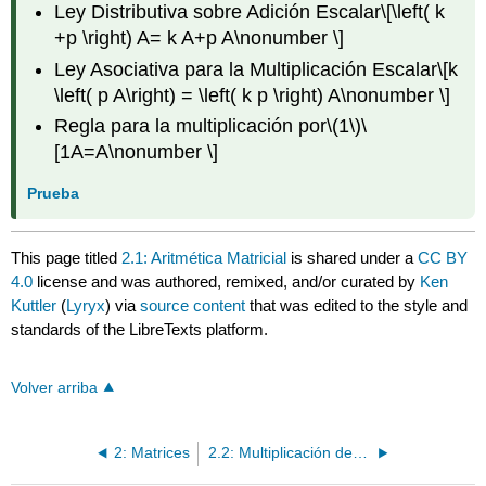
Ley Distributiva sobre Adición Escalar
\[\left( k
+p \right) A= k A+p A\nonumber \]
Ley Asociativa para la Multiplicación Escalar
\[k
\left( p A\right) = \left( k p \right) A\nonumber \]
Regla para la multiplicación por
\(1\)
\
[1A=A\nonumber \]
Prueba
This page titled
2.1: Aritmética Matricial
is shared under a
CC BY
4.0
license and was authored, remixed, and/or curated by
Ken
Kuttler
(
Lyryx
) via
source content
that was edited to the style and
standards of the LibreTexts platform.
Volver arriba
2: Matrices
2.2: Multiplicación de Matrices