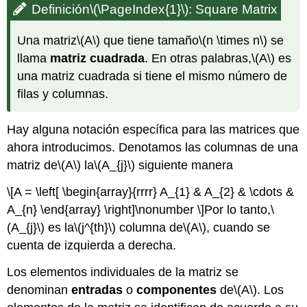
Definición
\(\PageIndex{1}\)
:
Square
Matrix
Una matriz
\(A\)
que tiene tamaño
\(n \times n\)
se
llama
matriz cuadrada
. En otras palabras,
\(A\)
es
una matriz cuadrada si tiene el mismo número de
filas y columnas.
Hay alguna notación específica para las matrices que
ahora introducimos. Denotamos las columnas de una
matriz de
\(A\)
la
\(A_{j}\)
siguiente manera
\[A = \left[ \begin{array}{rrrr} A_{1} & A_{2} & \cdots &
A_{n} \end{array} \right]\nonumber \]
Por lo tanto,
\
(A_{j}\)
es la
\(j^{th}\)
columna de
\(A\)
, cuando se
cuenta de izquierda a derecha.
Los elementos individuales de la matriz se
denominan
entradas
o
componentes
de
\(A\)
. Los