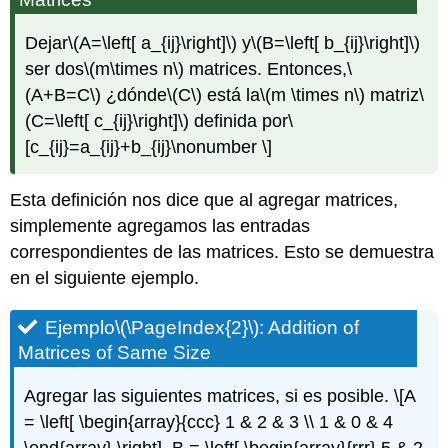
Dejar
\(A=\left[ a_{ij}\right]\)
y
\(B=\left[ b_{ij}\right]\)
ser dos
\(m\times n\)
matrices. Entonces,
\
(A+B=C\)
¿dónde
\(C\)
está la
\(m \times n\)
matriz
\
(C=\left[ c_{ij}\right]\)
definida por
\
[c_{ij}=a_{ij}+b_{ij}\nonumber \]
Esta definición nos dice que al agregar matrices,
simplemente agregamos las entradas
correspondientes de las matrices. Esto se demuestra
en el siguiente ejemplo.
Ejemplo
\(\PageIndex{2}\)
:
Addition of
Matrices of Same
Size
Agregar las siguientes matrices, si es posible.
\[A
= \left[ \begin{array}{ccc} 1 & 2 & 3 \\ 1 & 0 & 4
\end{array} \right], B = \left[ \begin{array}{rrr} 5 & 2