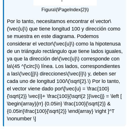
Figura
\(\PageIndex{2}\)
Por lo tanto, necesitamos encontrar el vector
\
(\vec{u}\)
que tiene longitud 100 y dirección como
se muestra en este diagrama. Podemos
considerar el vector
\(\vec{u}\)
como la hipotenusa
de un triángulo rectángulo que tiene lados iguales,
ya que la dirección de
\(\vec{u}\)
corresponde con
la
\(45 ^{\circ}\)
línea. Los lados, correspondientes
a las
\(\vec{j}\)
direcciones
\(\vec{i}\)
y, deben ser
cada uno de longitud 100/
\(\sqrt{2}.\)
Por lo tanto,
el vector viene dado por
\[\vec{u} = \frac{100}
{\sqrt{2}} \vec{i}+ \frac{100}{\sqrt{2 }}\vec{j} = \left [
\begin{array}{rr} {0.05in} \frac{100}{\sqrt{2}} &
{0.05in}\frac{100}{\sqrt{2}} \end{array} \right ]^T
\nonumber \]