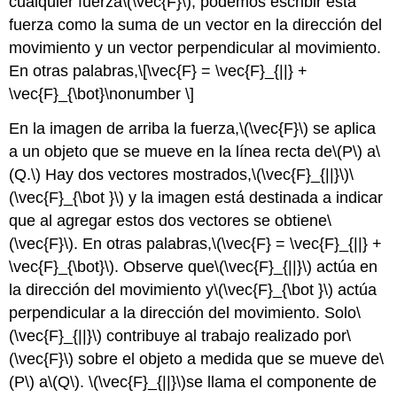
cualquier fuerza
\(\vec{F}\)
, podemos escribir esta
fuerza como la suma de un vector en la dirección del
movimiento y un vector perpendicular al movimiento.
En otras palabras,
\[\vec{F} = \vec{F}_{||} +
\vec{F}_{\bot}\nonumber \]
En la imagen de arriba la fuerza,
\(\vec{F}\)
se aplica
a un objeto que se mueve en la línea recta de
\(P\)
a
\
(Q.\)
Hay dos vectores mostrados,
\(\vec{F}_{||}\)
\
(\vec{F}_{\bot }\)
y la imagen está destinada a indicar
que al agregar estos dos vectores se obtiene
\
(\vec{F}\)
. En otras palabras,
\(\vec{F} = \vec{F}_{||} +
\vec{F}_{\bot}\)
. Observe que
\(\vec{F}_{||}\)
actúa en
la dirección del movimiento y
\(\vec{F}_{\bot }\)
actúa
perpendicular a la dirección del movimiento. Solo
\
(\vec{F}_{||}\)
contribuye al trabajo realizado por
\
(\vec{F}\)
sobre el objeto a medida que se mueve de
\
(P\)
a
\(Q\)
.
\(\vec{F}_{||}\)
se llama el componente de