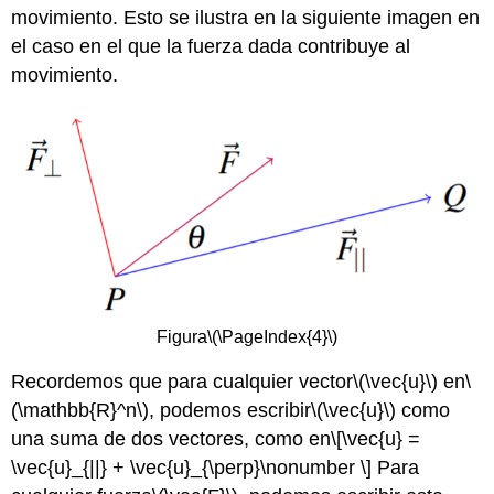
movimiento. Esto se ilustra en la siguiente imagen en
el caso en el que la fuerza dada contribuye al
movimiento.
Figura
\(\PageIndex{4}\)
Recordemos que para cualquier vector
\(\vec{u}\)
en
\
(\mathbb{R}^n\)
, podemos escribir
\(\vec{u}\)
como
una suma de dos vectores, como en
\[\vec{u} =
\vec{u}_{||} + \vec{u}_{\perp}\nonumber \]
Para