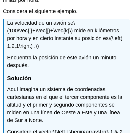
Considera el siguiente ejemplo.
La velocidad de un avión se
\
(100\vec{i}+\vec{j}+\vec{k}\)
mide en kilómetros
por hora y en cierto instante su posición es
\(\left(
1,2,1\right) .\)
Encuentra la posición de este avión un minuto
después.
Solución
Aquí imagina un sistema de coordenadas
cartesianas en el que el tercer componente es la
altitud y el primer y segundo componentes se
miden en una línea de Oeste a Este y una línea
de Sur a Norte.
Considere el vector
\(\left [ \begin{array}{rrr} 1 & 2