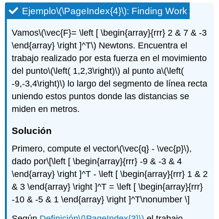
Ejemplo
\(\PageIndex{4}\)
:
Finding Work
Vamos
\(\vec{F}= \left [ \begin{array}{rrr} 2 & 7 & -3
\end{array} \right ]^T\)
Newtons. Encuentra el
trabajo realizado por esta fuerza en el movimiento
del punto
\(\left( 1,2,3\right)\)
al punto a
\(\left(
-9,-3,4\right)\)
lo largo del segmento de línea recta
uniendo estos puntos donde las distancias se
miden en metros.
Solución
Primero, compute el vector
\(\vec{q} - \vec{p}\)
,
dado por
\[\left [ \begin{array}{rrr} -9 & -3 & 4
\end{array} \right ]^T - \left [ \begin{array}{rrr} 1 & 2
& 3 \end{array} \right ]^T = \left [ \begin{array}{rrr}
-10 & -5 & 1 \end{array} \right ]^T\nonumber \]
Según
Definición
\(\PageIndex{3}\)
el trabajo