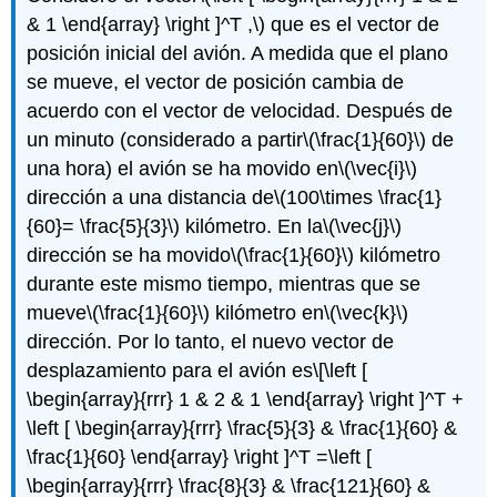
& 1 \end{array} \right ]^T ,\)
que es el vector de
posición inicial del avión. A medida que el plano
se mueve, el vector de posición cambia de
acuerdo con el vector de velocidad. Después de
un minuto (considerado a partir
\(\frac{1}{60}\)
de
una hora) el avión se ha movido en
\(\vec{i}\)
dirección a una distancia de
\(100\times \frac{1}
{60}= \frac{5}{3}\)
kilómetro. En la
\(\vec{j}\)
dirección se ha movido
\(\frac{1}{60}\)
kilómetro
durante este mismo tiempo, mientras que se
mueve
\(\frac{1}{60}\)
kilómetro en
\(\vec{k}\)
dirección. Por lo tanto, el nuevo vector de
desplazamiento para el avión es
\[\left [
\begin{array}{rrr} 1 & 2 & 1 \end{array} \right ]^T +
\left [ \begin{array}{rrr} \frac{5}{3} & \frac{1}{60} &
\frac{1}{60} \end{array} \right ]^T =\left [
\begin{array}{rrr} \frac{8}{3} & \frac{121}{60} &