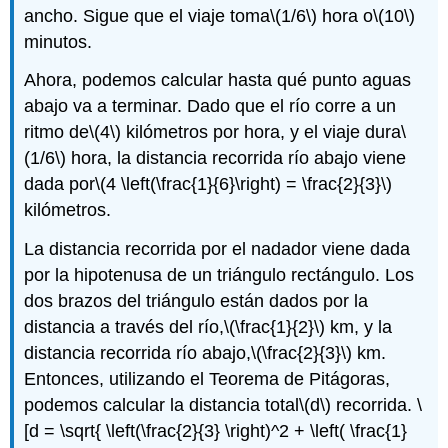
ancho. Sigue que el viaje toma
\(1/6\)
hora o
\(10\)
minutos.
Ahora, podemos calcular hasta qué punto aguas
abajo va a terminar. Dado que el río corre a un
ritmo de
\(4\)
kilómetros por hora, y el viaje dura
\
(1/6\)
hora, la distancia recorrida río abajo viene
dada por
\(4 \left(\frac{1}{6}\right) = \frac{2}{3}\)
kilómetros.
La distancia recorrida por el nadador viene dada
por la hipotenusa de un triángulo rectángulo. Los
dos brazos del triángulo están dados por la
distancia a través del río,
\(\frac{1}{2}\)
km, y la
distancia recorrida río abajo,
\(\frac{2}{3}\)
km.
Entonces, utilizando el Teorema de Pitágoras,
podemos calcular la distancia total
\(d\)
recorrida.
\
[d = \sqrt{ \left(\frac{2}{3} \right)^2 + \left( \frac{1}