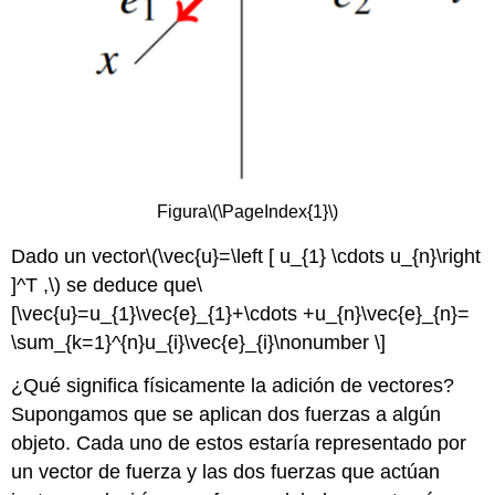
Figura
\(\PageIndex{1}\)
Dado un vector
\(\vec{u}=\left [ u_{1} \cdots u_{n}\right
]^T ,\)
se deduce que
\
[\vec{u}=u_{1}\vec{e}_{1}+\cdots +u_{n}\vec{e}_{n}=
\sum_{k=1}^{n}u_{i}\vec{e}_{i}\nonumber \]
¿Qué significa físicamente la adición de vectores?
Supongamos que se aplican dos fuerzas a algún
objeto. Cada uno de estos estaría representado por
un vector de fuerza y las dos fuerzas que actúan