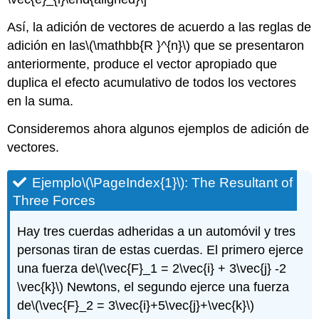
Así, la adición de vectores de acuerdo a las reglas de
adición en las
\(\mathbb{R }^{n}\)
que se presentaron
anteriormente, produce el vector apropiado que
duplica el efecto acumulativo de todos los vectores
en la suma.
Consideremos ahora algunos ejemplos de adición de
vectores.
Ejemplo
\(\PageIndex{1}\)
:
The Resultant of
Three Forces
Hay tres cuerdas adheridas a un automóvil y tres
personas tiran de estas cuerdas. El primero ejerce
una fuerza de
\(\vec{F}_1 = 2\vec{i} + 3\vec{j} -2
\vec{k}\)
Newtons, el segundo ejerce una fuerza
de
\(\vec{F}_2 = 3\vec{i}+5\vec{j}+\vec{k}\)