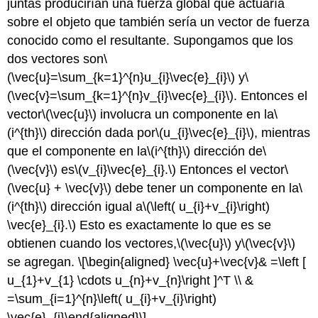
juntas producirían una fuerza global que actuaría
sobre el objeto que también sería un vector de fuerza
conocido como el resultante. Supongamos que los
dos vectores son
\
(\vec{u}=\sum_{k=1}^{n}u_{i}\vec{e}_{i}\)
y
\
(\vec{v}=\sum_{k=1}^{n}v_{i}\vec{e}_{i}\)
. Entonces el
vector
\(\vec{u}\)
involucra un componente en la
\
(i^{th}\)
dirección dada por
\(u_{i}\vec{e}_{i}\)
, mientras
que el componente en la
\(i^{th}\)
dirección de
\
(\vec{v}\)
es
\(v_{i}\vec{e}_{i}.\)
Entonces el vector
\
(\vec{u} + \vec{v}\)
debe tener un componente en la
\
(i^{th}\)
dirección igual a
\(\left( u_{i}+v_{i}\right)
\vec{e}_{i}.\)
Esto es exactamente lo que es se
obtienen cuando los vectores,
\(\vec{u}\)
y
\(\vec{v}\)
se agregan.
\[\begin{aligned} \vec{u}+\vec{v}& =\left [
u_{1}+v_{1} \cdots u_{n}+v_{n}\right ]^T \\ &
=\sum_{i=1}^{n}\left( u_{i}+v_{i}\right)
\vec{e}_{i}\end{aligned}\]