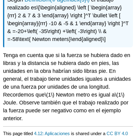
realizado es
\[\begin{aligned} \left [ \begin{array}
{rrr} 2 & 7 & 3 \end{array} \right ]^T \bullet \left [
\begin{array}{rrr} -10 & -5 & 1 \end{array} \right ]^T
& =-20+\left( -35\right) +\left( -3\right) \\ &
=-58\text{ Newton meters}\end{aligned}\]
Tenga en cuenta que si la fuerza se hubiera dado en
libras y la distancia se hubiera dado en pies, las
unidades en la obra habrían sido libras pie. En
general, el trabajo tiene unidades iguales a unidades
de una fuerza por unidades de una longitud.
Recordemos que
\(1\)
Newton metro es igual a
\(1\)
Joule. Observe también que el trabajo realizado por
la fuerza puede ser negativo como en el ejemplo
anterior.
This page titled
4.12: Aplicaciones
is shared under a
CC BY 4.0