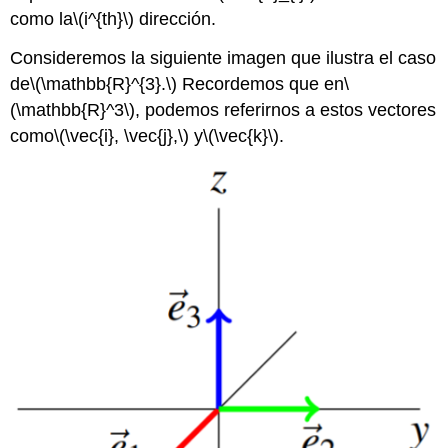
como la
\(i^{th}\)
dirección.
Consideremos la siguiente imagen que ilustra el caso
de
\(\mathbb{R}^{3}.\)
Recordemos que en
\
(\mathbb{R}^3\)
, podemos referirnos a estos vectores
como
\(\vec{i}, \vec{j},\)
y
\(\vec{k}\)
.