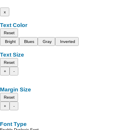
x
Text Color
Reset
Bright
Blues
Gray
Inverted
Text Size
Reset
+
-
Margin Size
Reset
+
-
Font Type
Enable Dyslexic Font