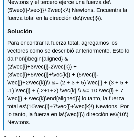
Newtons y el tercero ejerce una fuerza de
\
(5\vec{i}-\vec{j}+2\vec{k}\)
Newtons. Encuentra la
fuerza total en la dirección de
\(\vec{i}\)
.
Solución
Para encontrar la fuerza total, agregamos los
vectores como se describió anteriormente. Esto lo
da Por
\[\begin{aligned} &
(2\vec{i}+3\vec{j}-2\vec{k}) +
(3\vec{i}+5\vec{j}+\vec{k}) + (5\vec{i}-
\vec{j}+2\vec{k})\\ &= (2 + 3 + 5) \vec{i} + (3 + 5 +
-1) \vec{j} + (-2+1+2) \vec{k} \\ &= 10 \vec{i} + 7
\vec{j} + \vec{k}\end{aligned}\]
lo tanto, la fuerza
total es
\(10\vec{i}+7\vec{j}+\vec{k}\)
Newtons. Por
lo tanto, la fuerza en la
\(\vec{i}\)
dirección es
\(10\)
Newtons.