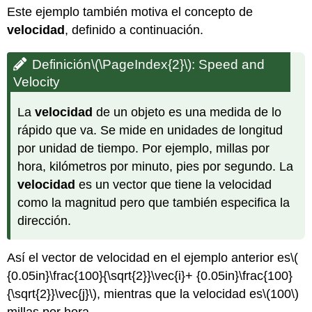
Este ejemplo también motiva el concepto de
velocidad
, definido a continuación.
Definición
\(\PageIndex{2}\)
:
Speed and
Velocity
La
velocidad
de un objeto es una medida de lo
rápido que va. Se mide en unidades de longitud
por unidad de tiempo. Por ejemplo, millas por
hora, kilómetros por minuto, pies por segundo. La
velocidad
es un vector que tiene la velocidad
como la magnitud pero que también especifica la
dirección.
Así el vector de velocidad en el ejemplo anterior es
\(
{0.05in}\frac{100}{\sqrt{2}}\vec{i}+ {0.05in}\frac{100}
{\sqrt{2}}\vec{j}\)
, mientras que la velocidad es
\(100\)
millas por hora.