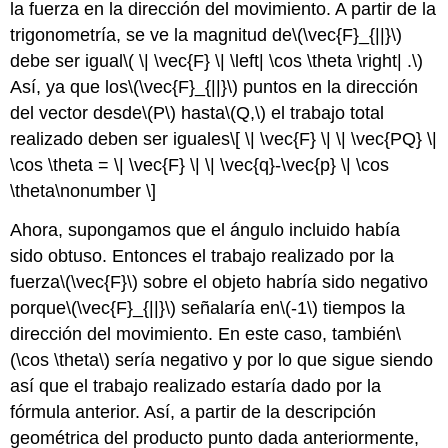
la fuerza en la dirección del movimiento. A partir de la
trigonometría, se ve la magnitud de
\(\vec{F}_{||}\)
debe ser igual
\( \| \vec{F} \| \left| \cos \theta \right| .\)
Así, ya que los
\(\vec{F}_{||}\)
puntos en la dirección
del vector desde
\(P\)
hasta
\(Q,\)
el trabajo total
realizado deben ser iguales
\[ \| \vec{F} \| \| \vec{PQ} \|
\cos \theta = \| \vec{F} \| \| \vec{q}-\vec{p} \| \cos
\theta\nonumber \]
Ahora, supongamos que el ángulo incluido había
sido obtuso. Entonces el trabajo realizado por la
fuerza
\(\vec{F}\)
sobre el objeto habría sido negativo
porque
\(\vec{F}_{||}\)
señalaría en
\(-1\)
tiempos la
dirección del movimiento. En este caso, también
\
(\cos \theta\)
sería negativo y por lo que sigue siendo
así que el trabajo realizado estaría dado por la
fórmula anterior. Así, a partir de la descripción
geométrica del producto punto dada anteriormente,