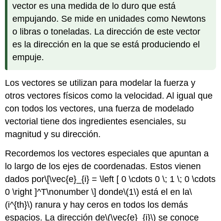
vector es una medida de lo duro que está
empujando. Se mide en unidades como Newtons
o libras o toneladas. La dirección de este vector
es la dirección en la que se está produciendo el
empuje.
Los vectores se utilizan para modelar la fuerza y
otros vectores físicos como la velocidad. Al igual que
con todos los vectores, una fuerza de modelado
vectorial tiene dos ingredientes esenciales, su
magnitud y su dirección.
Recordemos los vectores especiales que apuntan a
lo largo de los ejes de coordenadas. Estos vienen
dados por
\[\vec{e}_{i} = \left [ 0 \cdots 0 \; 1 \; 0 \cdots
0 \right ]^T\nonumber \]
donde
\(1\)
está el en la
\
(i^{th}\)
ranura y hay ceros en todos los demás
espacios. La dirección de
\(\vec{e}_{i}\)
se conoce