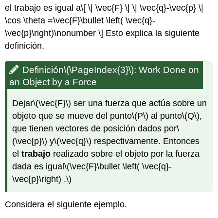
el trabajo es igual a
\[ \| \vec{F} \| \| \vec{q}-\vec{p} \|
\cos \theta =\vec{F}\bullet \left( \vec{q}-
\vec{p}\right)\nonumber \]
Esto explica la siguiente
definición.
Definición
\(\PageIndex{3}\)
:
Work Done on
an Object by a Force
Dejar
\(\vec{F}\)
ser una fuerza que actúa sobre un
objeto que se mueve del punto
\(P\)
al punto
\(Q\)
,
que tienen vectores de posición dados por
\
(\vec{p}\)
y
\(\vec{q}\)
respectivamente. Entonces
el
trabajo
realizado sobre el objeto por la fuerza
dada es igual
\(\vec{F}\bullet \left( \vec{q}-
\vec{p}\right) .\)
Considera el siguiente ejemplo.