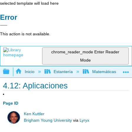
selected template will load here
Error
This action is not available.
chrome_reader_mode
Enter Reader
Mode
Expandir/contraer jerarquía global
Inicio
Estantería
Matemáticas
4.12: Aplicaciones
Page ID
Ken Kuttler
Brigham Young University
via
Lyryx