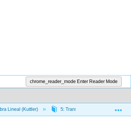
chrome_reader_mode
Enter Reader Mode
Exp
ra Lineal (Kuttler)
5: Transformaciones lineales