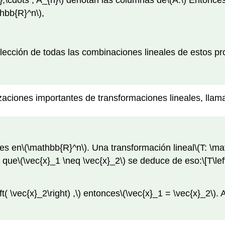
},\cdots , A_{n}\)
denotan las columnas de
\(A.\)
Entonces,
thbb{R}^n\)
,
lección de todas las combinaciones lineales de estos pr
zaciones importantes de transformaciones lineales, lla
es en
\(\mathbb{R}^n\)
. Una transformación lineal
\(T: \m
e que
\(\vec{x}_1 \neq \vec{x}_2\)
se deduce de eso:
\[T\le
ft( \vec{x}_2\right) ,\)
entonces
\(\vec{x}_1 = \vec{x}_2\)
. 