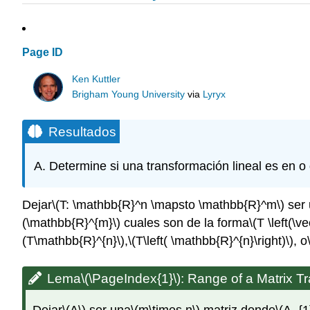
Page ID
Ken Kuttler
Brigham Young University
via
Lyryx
Resultados
Determine si una transformación lineal es en o
Dejar
\(T: \mathbb{R}^n \mapsto \mathbb{R}^m\)
ser 
(\mathbb{R}^{m}\)
cuales son de la forma
\(T \left(\ve
(T\mathbb{R}^{n}\)
,
\(T\left( \mathbb{R}^{n}\right)\)
, o
Lema
\(\PageIndex{1}\)
:
Range of a Matrix T