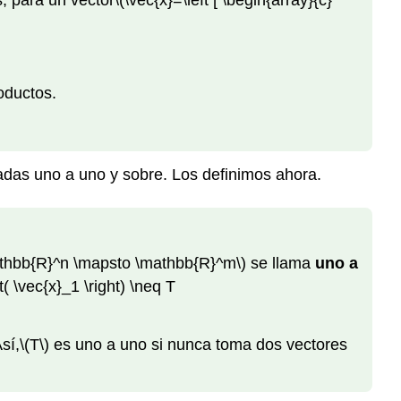
 para un vector
\(\vec{x}=\left [ \begin{array}{c}
oductos.
madas uno a uno y sobre. Los definimos ahora.
athbb{R}^n \mapsto \mathbb{R}^m\)
se llama
uno a
ft( \vec{x}_1 \right) \neq T
Así,
\(T\)
es uno a uno si nunca toma dos vectores