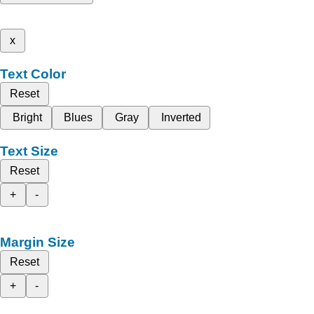
x
Text Color
Reset
Bright
Blues
Gray
Inverted
Text Size
Reset
+
-
Margin Size
Reset
+
-