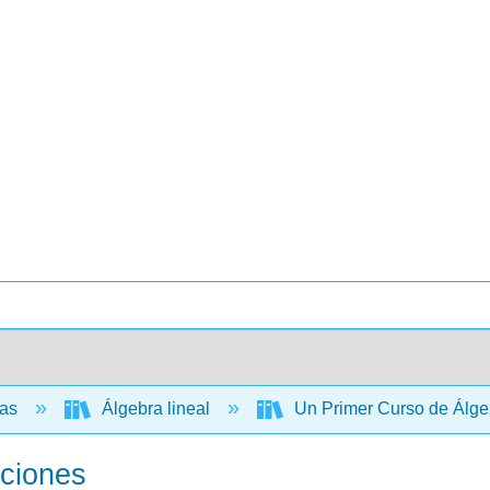
cas
Álgebra lineal
Un Primer Curso de Álgeb
aciones