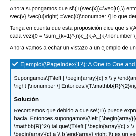
Ahora supongamos que si
\(T(\vec{x})=\vec{0},\)
ento
\vec{v}-\vec{u}\right) =\vec{0}\nonumber \]
lo que de
Tenga en cuenta que esta proposición dice que si
\(
cada vez
\[0 = \sum_{k=1}^{n}c_{k}A_{k}\nonumber \
Ahora vamos a echar un vistazo a un ejemplo de uno
Ejemplo
\(\PageIndex{1}\)
:
A One to One and 
Supongamos
\[T\left [ \begin{array}{c} x \\ y \end{ar
\right ]\nonumber \]
Entonces,
\(T:\mathbb{R}^{2}\r
Solución
Recordemos que debido a que se
\(T\)
puede expre
hacia. Entonces supongamos
\(\left [ \begin{array}
\mathbb{R}^2\)
tal que
\(T\left [ \begin{array}{c} x \\
\begin{array}{c} a \\ b \end{array} \right ]\)
es un vec