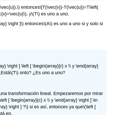
\vec{u}),\)
entonces
\[T(\vec{v})-T(\vec{u})=T\left(
c{v}=\vec{u}\)
, y
\(T\)
es uno a uno.
y} \right ]\)
entonces
\(A\)
es uno a uno si y solo si
ay} \right ] \left [ \begin{array}{r} x \\ y \end{array}
¿Está
\(T\)
onto? ¿Es uno a uno?
una transformación lineal. Empezaremos por mirar
(\left [ \begin{array}{c} x \\ y \end{array} \right ] \in
ay} \right ] ?\)
si es así, entonces ya que
\(\left [
tá en.