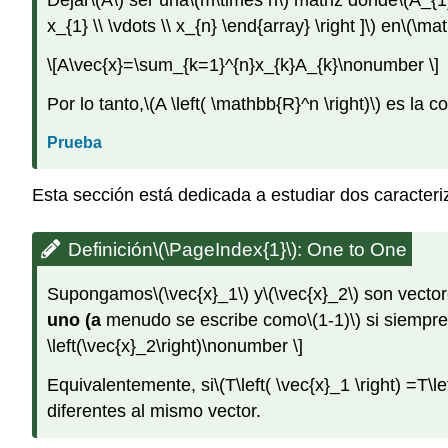
Dejar
\(A\)
ser una
\(m\times n\)
matriz donde
\(A_{1
x_{1} \\ \vdots \\ x_{n} \end{array} \right ]\)
en
\(\ma
\[A\vec{x}=\sum_{k=1}^{n}x_{k}A_{k}\nonumber \]
Por lo tanto,
\(A \left( \mathbb{R}^n \right)\)
es la co
Prueba
Esta sección está dedicada a estudiar dos caracteri
Definición
\(\PageIndex{1}\)
:
One to One
Supongamos
\(\vec{x}_1\)
y
\(\vec{x}_2\)
son vector
uno (a
menudo se escribe como
\(1-1)\)
si siempr
\left(\vec{x}_2\right)\nonumber \]
Equivalentemente, si
\(T\left( \vec{x}_1 \right) =T\le
diferentes al mismo vector.