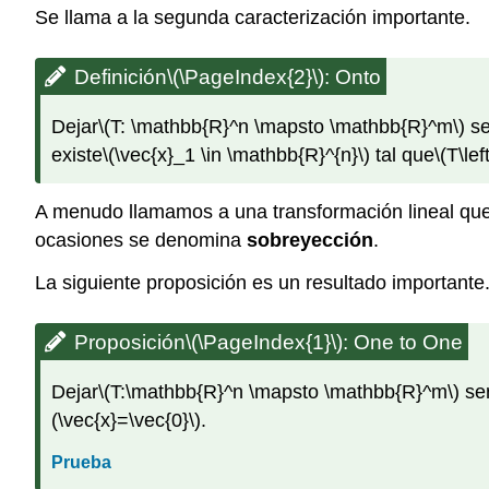
Se llama a la segunda caracterización importante.
Definición
\(\PageIndex{2}\)
:
Onto
Dejar
\(T: \mathbb{R}^n \mapsto \mathbb{R}^m\)
se
existe
\(\vec{x}_1 \in \mathbb{R}^{n}\)
tal que
\(T\le
A menudo llamamos a una transformación lineal qu
ocasiones se denomina
sobreyección
.
La siguiente proposición es un resultado importante
Proposición
\(\PageIndex{1}\)
:
One to One
Dejar
\(T:\mathbb{R}^n \mapsto \mathbb{R}^m\)
ser
(\vec{x}=\vec{0}\)
.
Prueba