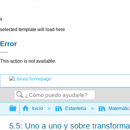
x
selected template will load here
Error
This action is not available.
Buscar
Expandir/contraer jerarquía global
Inicio
Estantería
Matemáti
5.5: Uno a uno y sobre transform