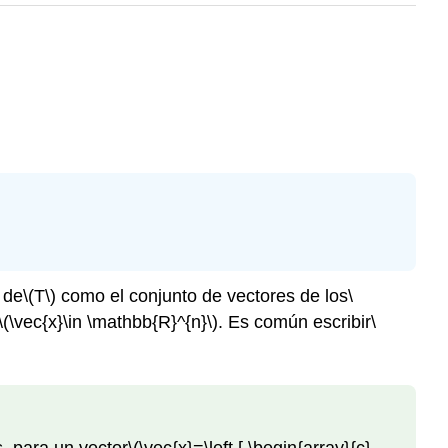
de
\(T\)
como el conjunto de vectores de los
\
\(\vec{x}\in \mathbb{R}^{n}\)
. Es común escribir
\