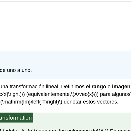
 de uno a uno.
una transformación lineal. Definimos el
rango
o
imagen
c{x}\right)\)
(equivalentemente,
\(A\vec{x}\)
) para algunos
\(\mathrm{Im}\left( T\right)\)
denotar estos vectores.
ransformation