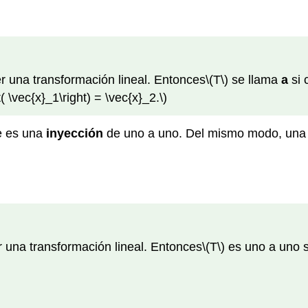
r una transformación lineal. Entonces
\(T\)
se llama
a
si 
ft( \vec{x}_1\right) = \vec{x}_2.\)
e es una
inyección
de uno a uno. Del mismo modo, una 
.
 una transformación lineal. Entonces
\(T\)
es uno a uno si