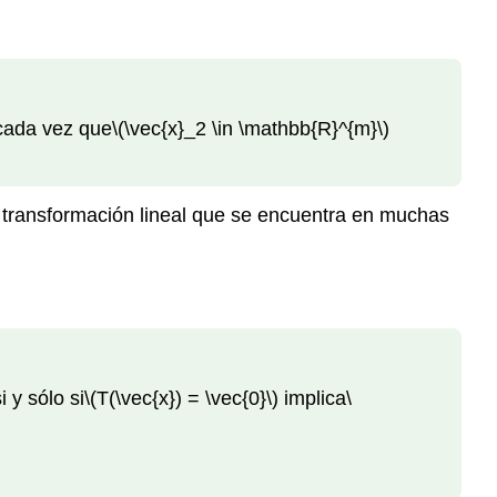
cada vez que
\(\vec{x}_2 \in \mathbb{R}^{m}\)
transformación lineal que se encuentra en muchas
 y sólo si
\(T(\vec{x}) = \vec{0}\)
implica
\