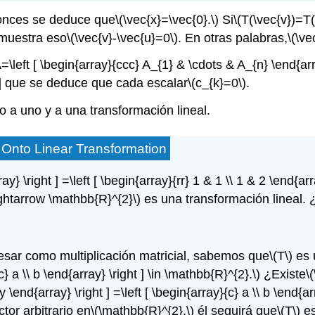
nces se deduce que
\(\vec{x}=\vec{0}.\)
Si
\(T(\vec{v})=T(
muestra eso
\(\vec{v}-\vec{u}=0\)
. En otras palabras,
\(\ve
A=\left [ \begin{array}{ccc} A_{1} & \cdots & A_{n} \end{arra
]
que se deduce que cada escalar
\(c_{k}=0\)
.
 a uno y a una transformación lineal.
Onto Linear Transformation
ray} \right ] =\left [ \begin{array}{rr} 1 & 1 \\ 1 & 2 \end{arr
ightarrow \mathbb{R}^{2}\)
es una transformación lineal. 
sar como multiplicación matricial, sabemos que
\(T\)
es 
{c} a \\ b \end{array} \right ] \in \mathbb{R}^{2}.\)
¿Existe
\
 y \end{array} \right ] =\left [ \begin{array}{c} a \\ b \end{arr
tor arbitrario en
\(\mathbb{R}^{2},\)
él seguirá que
\(T\)
es