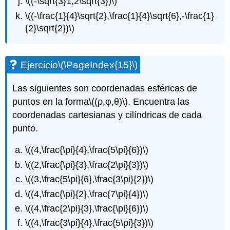
\((-\sqrt{3}1,2\sqrt{3})\)
\((-\frac{1}{4}\sqrt{2},\frac{1}{4}\sqrt{6},-\frac{1}
{2}\sqrt{2})\)
Ejercicio
\(\PageIndex{15}\)
Las siguientes son coordenadas esféricas de
puntos en la forma
\((ρ,φ,θ)\)
. Encuentra las
coordenadas cartesianas y cilíndricas de cada
punto.
\((4,\frac{\pi}{4},\frac{5\pi}{6})\)
\((2,\frac{\pi}{3},\frac{2\pi}{3})\)
\((3,\frac{5\pi}{6},\frac{3\pi}{2})\)
\((4,\frac{\pi}{2},\frac{7\pi}{4})\)
\((4,\frac{2\pi}{3},\frac{\pi}{6})\)
\((4,\frac{3\pi}{4},\frac{5\pi}{3})\)