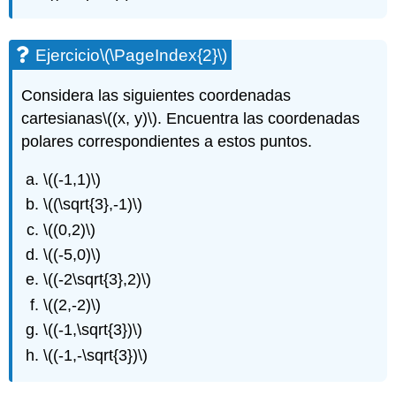
Ejercicio
\(\PageIndex{2}\)
Considera las siguientes coordenadas
cartesianas
\((x, y)\)
. Encuentra las coordenadas
polares correspondientes a estos puntos.
\((-1,1)\)
\((\sqrt{3},-1)\)
\((0,2)\)
\((-5,0)\)
\((-2\sqrt{3},2)\)
\((2,-2)\)
\((-1,\sqrt{3})\)
\((-1,-\sqrt{3})\)