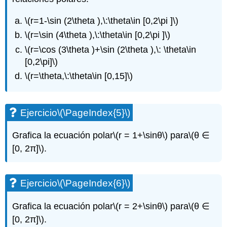
\(r=1-\sin (2\theta ),\:\theta\in [0,2\pi ]\)
\(r=\sin (4\theta ),\:\theta\in [0,2\pi ]\)
\(r=\cos (3\theta )+\sin (2\theta ),\: \theta\in
[0,2\pi]\)
\(r=\theta,\:\theta\in [0,15]\)
Ejercicio
\(\PageIndex{5}\)
Grafica la ecuación polar
\(r = 1+\sinθ\)
para
\(θ ∈
[0, 2π]\)
.
Ejercicio
\(\PageIndex{6}\)
Grafica la ecuación polar
\(r = 2+\sinθ\)
para
\(θ ∈
[0, 2π]\)
.