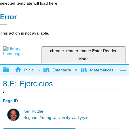
selected template will load here
Error
This action is not available.
chrome_reader_mode
Enter Reader
Mode
Expandir/contraer jerarquía global
Inicio
Estantería
Matemáticas
8.E: Ejercicios
Page ID
Ken Kuttler
Brigham Young University
via
Lyryx