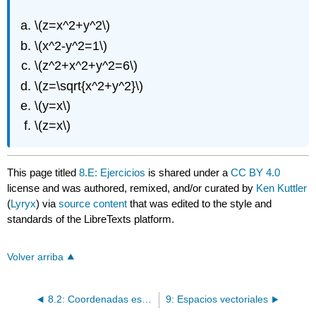
\(z=x^2+y^2\)
\(x^2-y^2=1\)
\(z^2+x^2+y^2=6\)
\(z=\sqrt{x^2+y^2}\)
\(y=x\)
\(z=x\)
This page titled
8.E: Ejercicios
is shared under a
CC BY 4.0
license and was authored, remixed, and/or curated by
Ken Kuttler
(
Lyryx
) via
source content
that was edited to the style and
standards of the LibreTexts platform.
Volver arriba
8.2: Coordenadas esféricas y cilíndricas
9: Espacios vectoriales