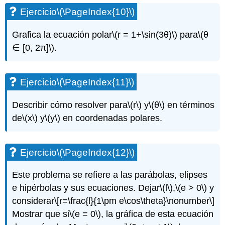
Ejercicio
\(\PageIndex{10}\)
Grafica la ecuación polar
\(r = 1+\sin(3θ)\)
para
\(θ
∈ [0, 2π]\)
.
Ejercicio
\(\PageIndex{11}\)
Describir cómo resolver para
\(r\)
y
\(θ\)
en términos
de
\(x\)
y
\(y\)
en coordenadas polares.
Ejercicio
\(\PageIndex{12}\)
Este problema se refiere a las parábolas, elipses
e hipérbolas y sus ecuaciones. Dejar
\(l\)
,
\(e > 0\)
y
considerar
\[r=\frac{l}{1\pm e\cos\theta}\nonumber\]
Mostrar que si
\(e = 0\)
, la gráfica de esta ecuación