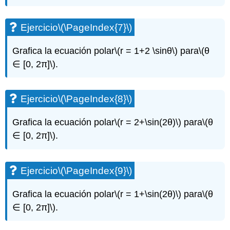
Ejercicio
\(\PageIndex{7}\)
Grafica la ecuación polar
\(r = 1+2 \sinθ\)
para
\(θ
∈ [0, 2π]\)
.
Ejercicio
\(\PageIndex{8}\)
Grafica la ecuación polar
\(r = 2+\sin(2θ)\)
para
\(θ
∈ [0, 2π]\)
.
Ejercicio
\(\PageIndex{9}\)
Grafica la ecuación polar
\(r = 1+\sin(2θ)\)
para
\(θ
∈ [0, 2π]\)
.