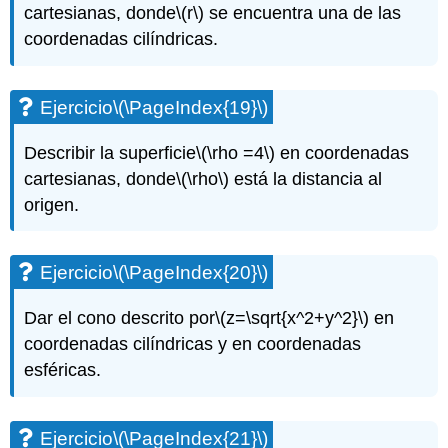
cartesianas, donde
\(r\)
se encuentra una de las
coordenadas cilíndricas.
Ejercicio
\(\PageIndex{19}\)
Describir la superficie
\(\rho =4\)
en coordenadas
cartesianas, donde
\(\rho\)
está la distancia al
origen.
Ejercicio
\(\PageIndex{20}\)
Dar el cono descrito por
\(z=\sqrt{x^2+y^2}\)
en
coordenadas cilíndricas y en coordenadas
esféricas.
Ejercicio
\(\PageIndex{21}\)