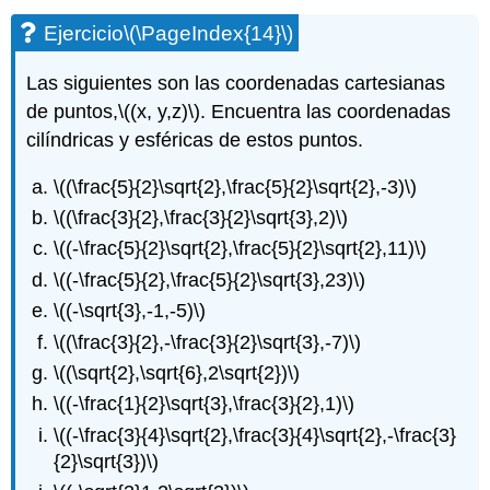
Ejercicio
\(\PageIndex{14}\)
Las siguientes son las coordenadas cartesianas
de puntos,
\((x, y,z)\)
. Encuentra las coordenadas
cilíndricas y esféricas de estos puntos.
\((\frac{5}{2}\sqrt{2},\frac{5}{2}\sqrt{2},-3)\)
\((\frac{3}{2},\frac{3}{2}\sqrt{3},2)\)
\((-\frac{5}{2}\sqrt{2},\frac{5}{2}\sqrt{2},11)\)
\((-\frac{5}{2},\frac{5}{2}\sqrt{3},23)\)
\((-\sqrt{3},-1,-5)\)
\((\frac{3}{2},-\frac{3}{2}\sqrt{3},-7)\)
\((\sqrt{2},\sqrt{6},2\sqrt{2})\)
\((-\frac{1}{2}\sqrt{3},\frac{3}{2},1)\)
\((-\frac{3}{4}\sqrt{2},\frac{3}{4}\sqrt{2},-\frac{3}
{2}\sqrt{3})\)