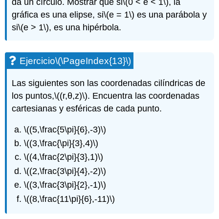
da un círculo. Mostrar que si
\(0 < e < 1\)
, la
gráfica es una elipse, si
\(e = 1\)
es una parábola y
si
\(e > 1\)
, es una hipérbola.
Ejercicio
\(\PageIndex{13}\)
Las siguientes son las coordenadas cilíndricas de
los puntos,
\((r,θ,z)\)
. Encuentra las coordenadas
cartesianas y esféricas de cada punto.
\((5,\frac{5\pi}{6},-3)\)
\((3,\frac{\pi}{3},4)\)
\((4,\frac{2\pi}{3},1)\)
\((2,\frac{3\pi}{4},-2)\)
\((3,\frac{3\pi}{2},-1)\)
\((8,\frac{11\pi}{6},-11)\)