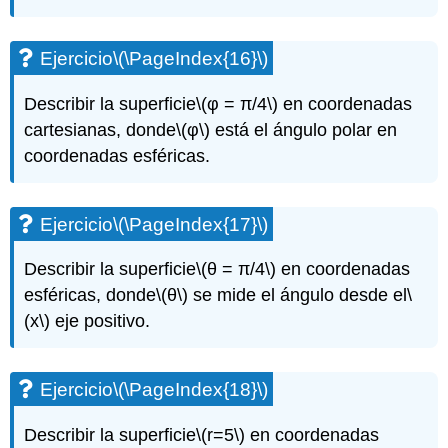
Ejercicio
\(\PageIndex{16}\)
Describir la superficie
\(φ = π/4\)
en coordenadas
cartesianas, donde
\(φ\)
está el ángulo polar en
coordenadas esféricas.
Ejercicio
\(\PageIndex{17}\)
Describir la superficie
\(θ = π/4\)
en coordenadas
esféricas, donde
\(θ\)
se mide el ángulo desde el
\
(x\)
eje positivo.
Ejercicio
\(\PageIndex{18}\)
Describir la superficie
\(r=5\)
en coordenadas