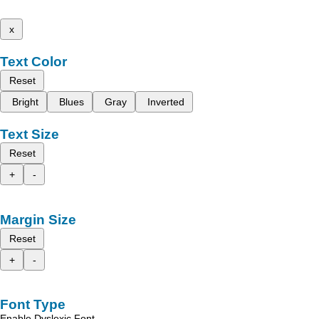
x
Text Color
Reset
Bright
Blues
Gray
Inverted
Text Size
Reset
+
-
Margin Size
Reset
+
-
Font Type
Enable Dyslexic Font