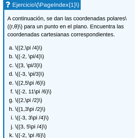
Ejercicio
\(\PageIndex{1}\)
A continuación, se dan las coordenadas polares
\
((r,θ)\)
para un punto en el plano. Encuentra las
coordenadas cartesianas correspondientes.
\((2,\pi /4)\)
\((-2, \pi/4)\)
\((3, \pi/3)\)
\((-3, \pi/3)\)
\((2,5\pi /6)\)
\((-2, 11\pi /6)\)
\((2,\pi /2)\)
\((1,3\pi /2)\)
\((-3, 3\pi /4)\)
\((3, 5\pi /4)\)
\((-2, \pi /6)\)