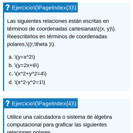
Ejercicio
\(\PageIndex{3}\)
Las siguientes relaciones están escritas en
términos de coordenadas cartesianas
\((x, y)\)
.
Reescribirlos en términos de coordenadas
polares,
\((r,\theta )\)
.
\(y=x^2\)
\(y=2x+6\)
\(x^2+y^2=4\)
\(x^2-y^2=1\)
Ejercicio
\(\PageIndex{4}\)
Utilice una calculadora o sistema de álgebra
computacional para graficar las siguientes
relaciones polares.