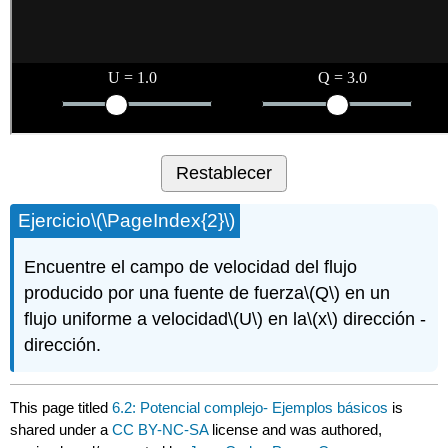
Restablecer
Ejercicio
\(\PageIndex{2}\)
Encuentre el campo de velocidad del flujo
producido por una fuente de fuerza
\(Q\)
en un
flujo uniforme a velocidad
\(U\)
en la
\(x\)
dirección -
dirección.
This page titled
6.2: Potencial complejo- Ejemplos básicos
is
shared under a
CC BY-NC-SA
license and was authored,