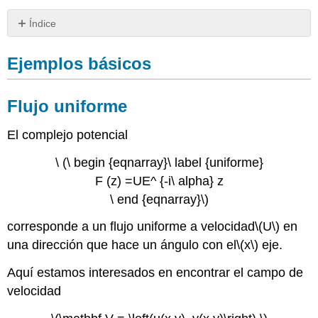
Índice
Ejemplos
básicos
Ejemplos básicos
Flujo
uniforme
Flujo uniforme
Flujo
de
El complejo potencial
punto
de
\ (\ begin {eqnarray}\ label {uniforme}
estancamiento
Fuente
F (z) =UE^ {-i\ alpha} z
y
\ end {eqnarray}\)
fregadero
Vortex
corresponde a un flujo uniforme a velocidad
\(U\)
en
Combinando
una dirección que hace un ángulo con el
\(x\)
eje.
potenciales
complejos
Aquí estamos interesados en encontrar el campo de
velocidad