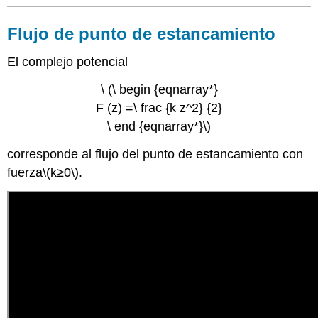
Flujo de punto de estancamiento
El complejo potencial
\ (\ begin {eqnarray*}
F (z) =\ frac {k z^2} {2}
\ end {eqnarray*}\)
corresponde al flujo del punto de estancamiento con
fuerza
\(k≥0\)
.