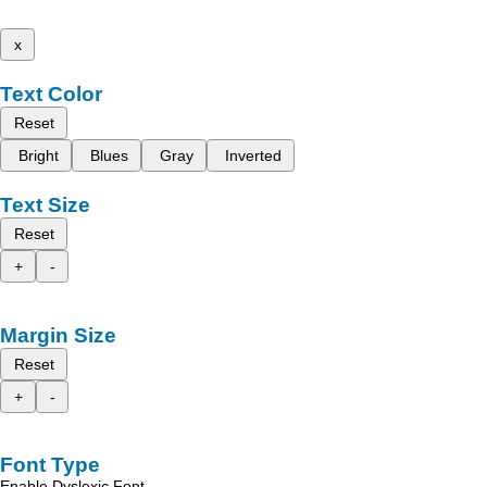
x
Text Color
Reset
Bright
Blues
Gray
Inverted
Text Size
Reset
+
-
Margin Size
Reset
+
-
Font Type
Enable Dyslexic Font