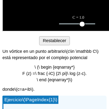
Restablecer
Un vórtice en un punto arbitrario
\(c\in \mathbb C\)
está representado por el complejo potencial
\ (\ begin {eqnarray*}
F (z) =\ frac {-iC} {2\ pi}\ log (z-c).
\ end {eqnarray*}\)
donde
\(c=a+ib\)
.
Ejercicio
\(\PageIndex{1}\)