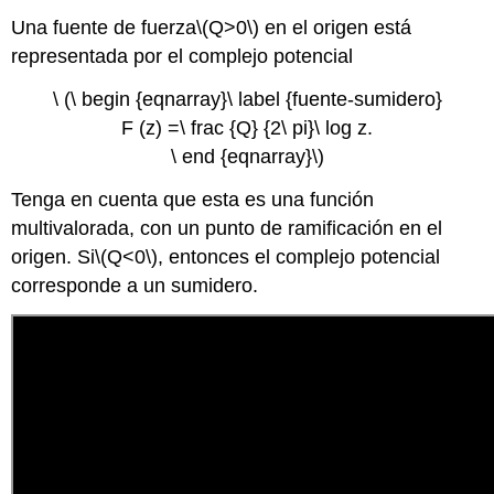
Una fuente de fuerza
\(Q>0\)
en el origen está
representada por el complejo potencial
\ (\ begin {eqnarray}\ label {fuente-sumidero}
F (z) =\ frac {Q} {2\ pi}\ log z.
\ end {eqnarray}\)
Tenga en cuenta que esta es una función
multivalorada, con un punto de ramificación en el
origen. Si
\(Q<0\)
, entonces el complejo potencial
corresponde a un sumidero.