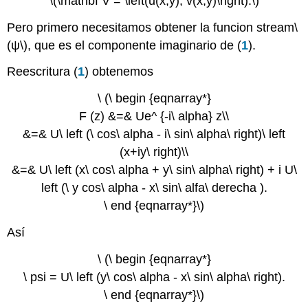
\(\mathbf V = \left(u(x,y), v(x,y)\right).\)
Pero primero necesitamos obtener la funcion stream
\
(ψ\)
, que es el componente imaginario de (
1
).
Reescritura (
1
) obtenemos
\ (\ begin {eqnarray*}
F (z) &=& Ue^ {-i\ alpha} z\\
&=& U\ left (\ cos\ alpha - i\ sin\ alpha\ right)\ left
(x+iy\ right)\\
&=& U\ left (x\ cos\ alpha + y\ sin\ alpha\ right) + i U\
left (\ y cos\ alpha - x\ sin\ alfa\ derecha ).
\ end {eqnarray*}\)
Así
\ (\ begin {eqnarray*}
\ psi = U\ left (y\ cos\ alpha - x\ sin\ alpha\ right).
\ end {eqnarray*}\)