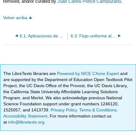
remixed, and/or curated by
Juan Carlos Ponce Campuzano
.
Volver arriba
6.1: Aplicaciones de Mappings conformes
6.3: Flujo uniforme alrededor de un círculo
The LibreTexts libraries are
Powered by NICE CXone Expert
and
are supported by the Department of Education Open Textbook Pilot
Project, the UC Davis Office of the Provost, the UC Davis Library,
the California State University Affordable Learning Solutions
Program, and Merlot. We also acknowledge previous National
Science Foundation support under grant numbers 1246120,
1525057, and 1413739.
Privacy Policy
.
Terms & Conditions
.
Accessibility Statement
. For more information contact us
at
info@libretexts.org
.