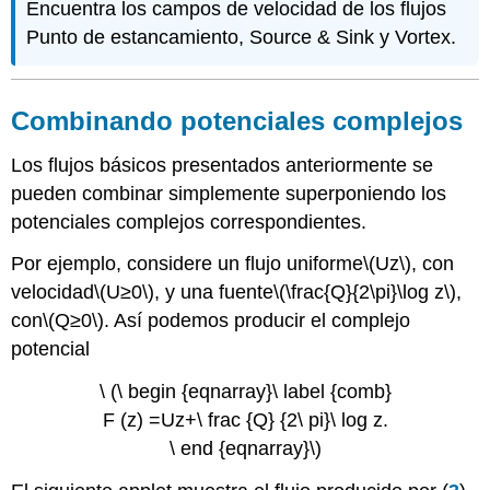
Encuentra los campos de velocidad de los flujos
Punto de estancamiento, Source & Sink y Vortex.
Combinando potenciales complejos
Los flujos básicos presentados anteriormente se
pueden combinar simplemente superponiendo los
potenciales complejos correspondientes.
Por ejemplo, considere un flujo uniforme
\(Uz\)
, con
velocidad
\(U≥0\)
, y una fuente
\(\frac{Q}{2\pi}\log z\)
,
con
\(Q≥0\)
. Así podemos producir el complejo
potencial
\ (\ begin {eqnarray}\ label {comb}
F (z) =Uz+\ frac {Q} {2\ pi}\ log z.
\ end {eqnarray}\)