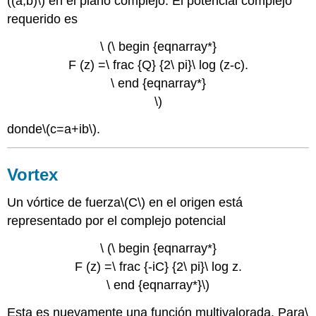
((a,b)\)
en el plano complejo. El potencial complejo
requerido es
\ (\ begin {eqnarray*}
F (z) =\ frac {Q} {2\ pi}\ log (z-c).
\ end {eqnarray*}
\)
donde
\(c=a+ib\)
.
Vortex
Un vórtice de fuerza
\(C\)
en el origen está
representado por el complejo potencial
\ (\ begin {eqnarray*}
F (z) =\ frac {-iC} {2\ pi}\ log z.
\ end {eqnarray*}\)
Esta es nuevamente una función multivalorada. Para
\