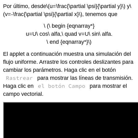
Por último, desde
\(u=\frac{\partial \psi}{\partial y}\)
y
\
(v=-\frac{\partial \psi}{\partial x}\)
, tenemos que
\ (\ begin {eqnarray*}
u=U\ cos\ alfa,\ quad v=U\ sin\ alfa.
\ end {eqnarray*}\)
El applet a continuación muestra una simulación del
flujo uniforme. Arrastre los controles deslizantes para
cambiar los parámetros. Haga clic en el botón
Rastrear
para mostrar las líneas de transmisión.
el botón Campo
Haga clic en
para mostrar el
campo vectorial.