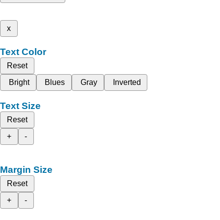
x
Text Color
Reset
Bright
Blues
Gray
Inverted
Text Size
Reset
+
-
Margin Size
Reset
+
-