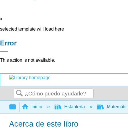
x
selected template will load here
Error
This action is not available.
Buscar
Expandir/contraer jerarquía global
Inicio
Estantería
Matemáti
Acerca de este libro