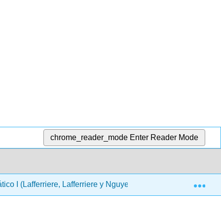
chrome_reader_mode
Enter Reader Mode
Exp
ico I (Lafferriere, Lafferriere y Nguyen)
Materia Front