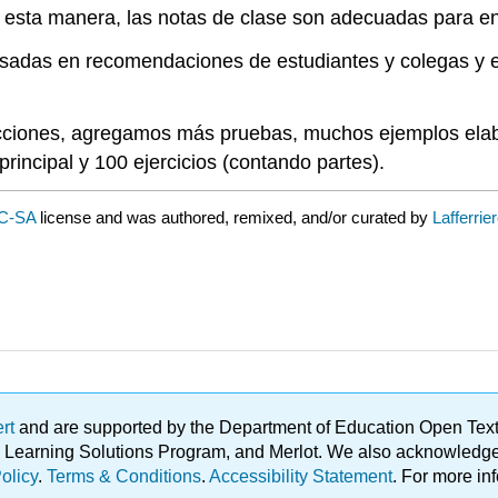
 esta manera, las notas de clase son adecuadas para en
sadas en recomendaciones de estudiantes y colegas y en
secciones, agregamos más pruebas, muchos ejemplos elab
rincipal y 100 ejercicios (contando partes).
C-SA
license and was authored, remixed, and/or curated by
Lafferrie
ert
and are supported by the Department of Education Open Textbo
ble Learning Solutions Program, and Merlot. We also acknowled
olicy
.
Terms & Conditions
.
Accessibility Statement
. For more in