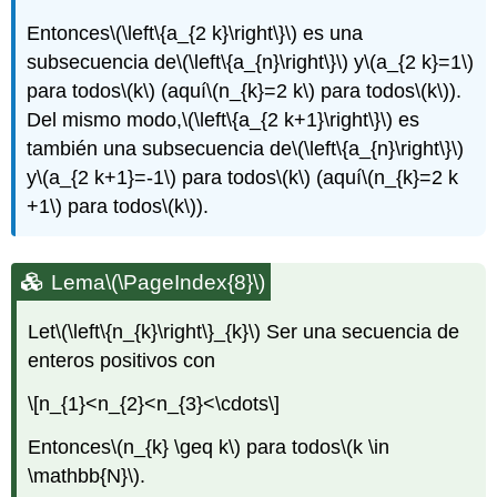
Entonces
\(\left\{a_{2 k}\right\}\)
es una
subsecuencia de
\(\left\{a_{n}\right\}\)
y
\(a_{2 k}=1\)
para todos
\(k\)
(aquí
\(n_{k}=2 k\)
para todos
\(k\)
).
Del mismo modo,
\(\left\{a_{2 k+1}\right\}\)
es
también una subsecuencia de
\(\left\{a_{n}\right\}\)
y
\(a_{2 k+1}=-1\)
para todos
\(k\)
(aquí
\(n_{k}=2 k
+1\)
para todos
\(k\)
).
Lema
\(\PageIndex{8}\)
Let
\(\left\{n_{k}\right\}_{k}\)
Ser una secuencia de
enteros positivos con
\[n_{1}<n_{2}<n_{3}<\cdots\]
Entonces
\(n_{k} \geq k\)
para todos
\(k \in
\mathbb{N}\)
.