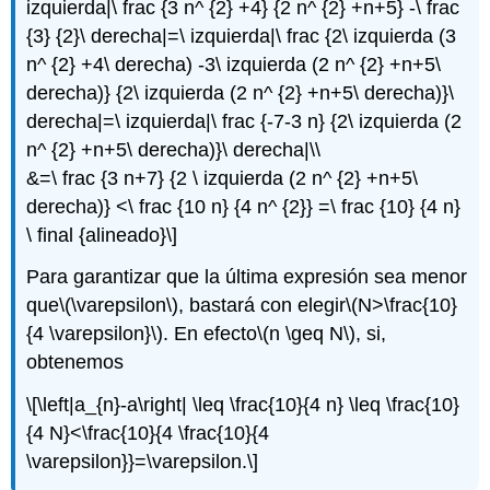
izquierda|\ frac {3 n^ {2} +4} {2 n^ {2} +n+5} -\ frac
{3} {2}\ derecha|=\ izquierda|\ frac {2\ izquierda (3
n^ {2} +4\ derecha) -3\ izquierda (2 n^ {2} +n+5\
derecha)} {2\ izquierda (2 n^ {2} +n+5\ derecha)}\
derecha|=\ izquierda|\ frac {-7-3 n} {2\ izquierda (2
n^ {2} +n+5\ derecha)}\ derecha|\\
&=\ frac {3 n+7} {2 \ izquierda (2 n^ {2} +n+5\
derecha)} <\ frac {10 n} {4 n^ {2}} =\ frac {10} {4 n}
\ final {alineado}\]
Para garantizar que la última expresión sea menor
que
\(\varepsilon\)
, bastará con elegir
\(N>\frac{10}
{4 \varepsilon}\)
. En efecto
\(n \geq N\)
, si,
obtenemos
\[\left|a_{n}-a\right| \leq \frac{10}{4 n} \leq \frac{10}
{4 N}<\frac{10}{4 \frac{10}{4
\varepsilon}}=\varepsilon.\]