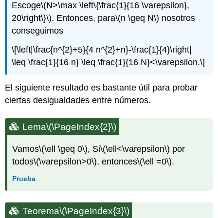
Escoge
\(N>\max \left\{\frac{1}{16 \varepsilon},
20\right\}\)
. Entonces, para
\(n \geq N\)
nosotros
conseguimos
\[\left|\frac{n^{2}+5}{4 n^{2}+n}-\frac{1}{4}\right|
\leq \frac{1}{16 n} \leq \frac{1}{16 N}<\varepsilon.\]
El siguiente resultado es bastante útil para probar
ciertas desigualdades entre números.
Lema
\(\PageIndex{2}\)
Vamos
\(\ell \geq 0\)
, Si
\(\ell<\varepsilon\)
por
todos
\(\varepsilon>0\)
, entonces
\(\ell =0\)
.
Prueba
Teorema
\(\PageIndex{3}\)