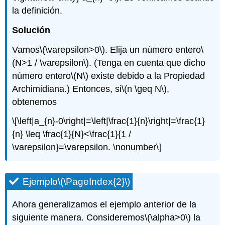
la definición.
Solución
Vamos
\(\varepsilon>0\)
. Elija un número entero
\
(N>1 / \varepsilon\)
. (Tenga en cuenta que dicho
número entero
\(N\)
existe debido a la Propiedad
Archimidiana.) Entonces, si
\(n \geq N\)
,
obtenemos
\[\left|a_{n}-0\right|=\left|\frac{1}{n}\right|=\frac{1}
{n} \leq \frac{1}{N}<\frac{1}{1 /
\varepsilon}=\varepsilon. \nonumber\]
Ejemplo
\(\PageIndex{2}\)
Ahora generalizamos el ejemplo anterior de la
siguiente manera. Consideremos
\(\alpha>0\)
la