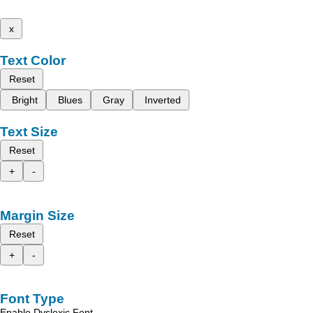
x
Text Color
Reset
Bright
Blues
Gray
Inverted
Text Size
Reset
+
-
Margin Size
Reset
+
-
Font Type
Enable Dyslexic Font