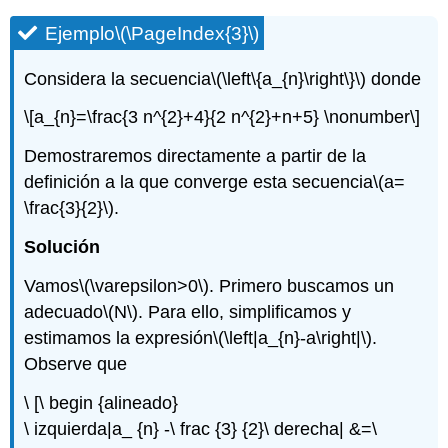
Ejemplo
\(\PageIndex{3}\)
Considera la secuencia
\(\left\{a_{n}\right\}\)
donde
\[a_{n}=\frac{3 n^{2}+4}{2 n^{2}+n+5} \nonumber\]
Demostraremos directamente a partir de la
definición a la que converge esta secuencia
\(a=
\frac{3}{2}\)
.
Solución
Vamos
\(\varepsilon>0\)
. Primero buscamos un
adecuado
\(N\)
. Para ello, simplificamos y
estimamos la expresión
\(\left|a_{n}-a\right|\)
.
Observe que
\ [\ begin {alineado}
\ izquierda|a_ {n} -\ frac {3} {2}\ derecha| &=\