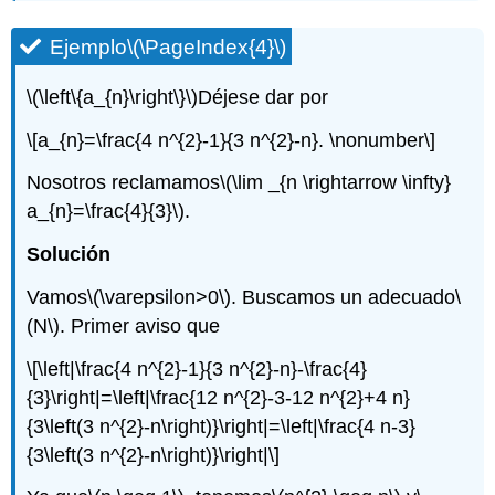
Ejemplo
\(\PageIndex{4}\)
\(\left\{a_{n}\right\}\)
Déjese dar por
\[a_{n}=\frac{4 n^{2}-1}{3 n^{2}-n}. \nonumber\]
Nosotros reclamamos
\(\lim _{n \rightarrow \infty}
a_{n}=\frac{4}{3}\)
.
Solución
Vamos
\(\varepsilon>0\)
. Buscamos un adecuado
\
(N\)
. Primer aviso que
\[\left|\frac{4 n^{2}-1}{3 n^{2}-n}-\frac{4}
{3}\right|=\left|\frac{12 n^{2}-3-12 n^{2}+4 n}
{3\left(3 n^{2}-n\right)}\right|=\left|\frac{4 n-3}
{3\left(3 n^{2}-n\right)}\right|\]