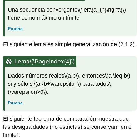
Una secuencia convergente
\(\left\{a_{n}\right\}\)
tiene como máximo un límite
Prueba
El siguiente lema es simple generalización de (2.1.2).
Lema
\(\PageIndex{4}\)
Dados números reales
\(a,b\)
, entonces
\(a \leq b\)
si y sólo si
\(a<b+\varepsilon\)
para todos
\
(\varepsilon>0\)
.
Prueba
El siguiente teorema de comparación muestra que
las desigualdades (no estrictas) se conservan “en el
límite”.