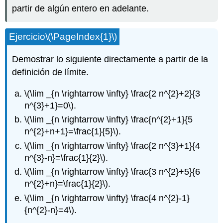
partir de algún entero en adelante.
Ejercicio
\(\PageIndex{1}\)
Demostrar lo siguiente directamente a partir de la
definición de límite.
\(\lim _{n \rightarrow \infty} \frac{2 n^{2}+2}{3
n^{3}+1}=0\)
.
\(\lim _{n \rightarrow \infty} \frac{n^{2}+1}{5
n^{2}+n+1}=\frac{1}{5}\)
.
\(\lim _{n \rightarrow \infty} \frac{2 n^{3}+1}{4
n^{3}-n}=\frac{1}{2}\)
.
\(\lim _{n \rightarrow \infty} \frac{3 n^{2}+5}{6
n^{2}+n}=\frac{1}{2}\)
.
\(\lim _{n \rightarrow \infty} \frac{4 n^{2}-1}
{n^{2}-n}=4\)
.