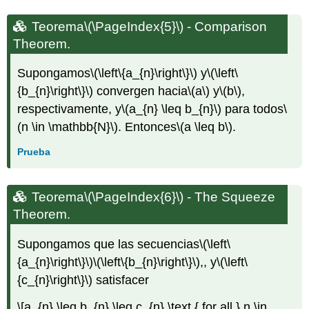
Teorema
\(\PageIndex{5}\)
- Comparison
Theorem.
Supongamos
\(\left\{a_{n}\right\}\)
y
\(\left\
{b_{n}\right\}\)
convergen hacia
\(a\)
y
\(b\)
,
respectivamente, y
\(a_{n} \leq b_{n}\)
para todos
\
(n \in \mathbb{N}\)
. Entonces
\(a \leq b\)
.
Prueba
Teorema
\(\PageIndex{6}\)
- The Squeeze
Theorem.
Supongamos que las secuencias
\(\left\
{a_{n}\right\}\)
\(\left\{b_{n}\right\}\)
,, y
\(\left\
{c_{n}\right\}\)
satisfacer
\[a_{n} \leq b_{n} \leq c_{n} \text { for all } n \in