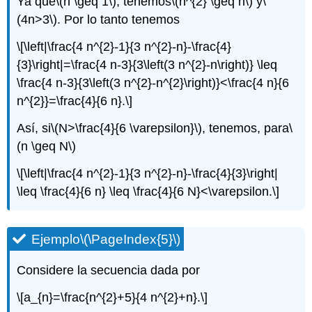
Ya que
\(n \geq 1\)
, tenemos
\(n^{2} \geq n\)
y
\
(4n>3\)
. Por lo tanto tenemos
\[\left|\frac{4 n^{2}-1}{3 n^{2}-n}-\frac{4}
{3}\right|=\frac{4 n-3}{3\left(3 n^{2}-n\right)} \leq
\frac{4 n-3}{3\left(3 n^{2}-n^{2}\right)}<\frac{4 n}{6
n^{2}}=\frac{4}{6 n}.\]
Así, si
\(N>\frac{4}{6 \varepsilon}\)
, tenemos, para
\
(n \geq N\)
\[\left|\frac{4 n^{2}-1}{3 n^{2}-n}-\frac{4}{3}\right|
\leq \frac{4}{6 n} \leq \frac{4}{6 N}<\varepsilon.\]
Ejemplo
\(\PageIndex{5}\)
Considere la secuencia dada por
\[a_{n}=\frac{n^{2}+5}{4 n^{2}+n}.\]