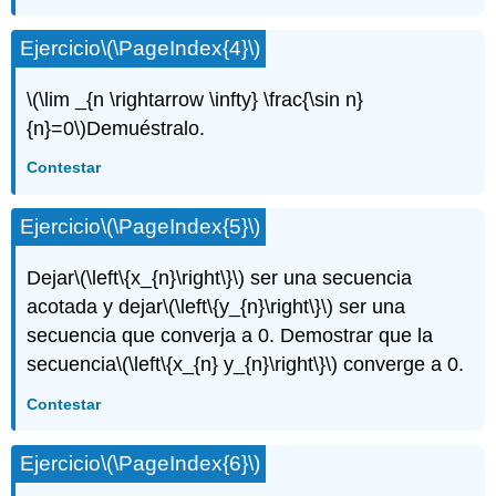
Ejercicio
\(\PageIndex{4}\)
\(\lim _{n \rightarrow \infty} \frac{\sin n}
{n}=0\)
Demuéstralo.
Contestar
Ejercicio
\(\PageIndex{5}\)
Dejar
\(\left\{x_{n}\right\}\)
ser una secuencia
acotada y dejar
\(\left\{y_{n}\right\}\)
ser una
secuencia que converja a 0. Demostrar que la
secuencia
\(\left\{x_{n} y_{n}\right\}\)
converge a 0.
Contestar
Ejercicio
\(\PageIndex{6}\)