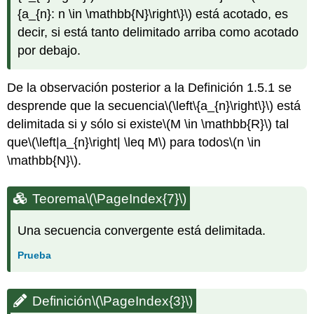
{a_{n}: n \in \mathbb{N}\right\}\)
está acotado, es
decir, si está tanto delimitado arriba como acotado
por debajo.
De la observación posterior a la Definición 1.5.1 se
desprende que la secuencia
\(\left\{a_{n}\right\}\)
está
delimitada si y sólo si existe
\(M \in \mathbb{R}\)
tal
que
\(\left|a_{n}\right| \leq M\)
para todos
\(n \in
\mathbb{N}\)
.
Teorema
\(\PageIndex{7}\)
Una secuencia convergente está delimitada.
Prueba
Definición
\(\PageIndex{3}\)