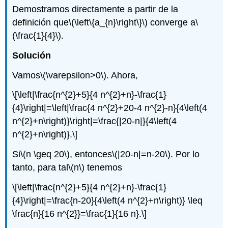
Demostramos directamente a partir de la
definición que
\(\left\{a_{n}\right\}\)
converge a
\
(\frac{1}{4}\)
.
Solución
Vamos
\(\varepsilon>0\)
. Ahora,
\[\left|\frac{n^{2}+5}{4 n^{2}+n}-\frac{1}
{4}\right|=\left|\frac{4 n^{2}+20-4 n^{2}-n}{4\left(4
n^{2}+n\right)}\right|=\frac{|20-n|}{4\left(4
n^{2}+n\right)}.\]
Si
\(n \geq 20\)
, entonces
\(|20-n|=n-20\)
. Por lo
tanto, para tal
\(n\)
tenemos
\[\left|\frac{n^{2}+5}{4 n^{2}+n}-\frac{1}
{4}\right|=\frac{n-20}{4\left(4 n^{2}+n\right)} \leq
\frac{n}{16 n^{2}}=\frac{1}{16 n}.\]