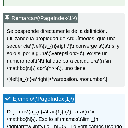
Remarcar
\(\PageIndex{1}\)
Se desprende directamente de la definición,
utilizando la propiedad de Arquímedes, que una
secuencia
\(\left\{a_{n}\right\}\)
converge a
\(a\)
si y
sólo si por alguna
\(\varepsilon>0\)
, existe un
número real
\(N\)
tal que para cualquiera
\(n \in
\mathbb{N}\)
con
\(n>N\)
, uno tiene
\[\left|a_{n}-a\right|<\varepsilon. \nonumber\]
Ejemplo
\(\PageIndex{1}\)
Dejemos
\(a_{n}=\frac{1}{n}\)
para
\(n \in
\mathbb{N}\)
. Eso lo afirmamos
\(\lim _{n
\rightarrow \infty} a_{n}=0\)
. Lo verificamos usando