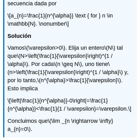
secuencia dada por
\[a_{n}=\frac{1}{n^{\alpha}} \text { for } n \in
\mathbb{N}. \nonumber\]
Solución
Vamos
\(\varepsilon>0\)
. Elija un entero
\(N\)
tal
que
\(N>\left(\frac{1}{\varepsilon}\right)^{1 /
\alpha}\)
. Por cada
\(n \geq N\)
, uno tiene
\
(n>\left(\frac{1}{\varepsilon}\right)^{1 / \alpha}\)
y,
por lo tanto,
\(n^{\alpha}>\frac{1}{\varepsilon}\)
.
Esto implica
\[\left|\frac{1}{n^{\alpha}}-0\right|=\frac{1}
{n^{\alpha}}<\frac{1}{1 / \varepsilon}=\varepsilon.\]
Concluimos que
\(\lim _{n \rightarrow \infty}
a_{n}=0\)
.