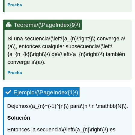
Prueba
Teorema
\(\PageIndex{9}\)
Si una secuencia
\(\left\{a_{n}\right\}\)
converge a
\
(a\)
, entonces cualquier subsecuencia
\(\left\
{a_{n_{k}}\right\}\)
de
\(\left\{a_{n}\right\}\)
también
converge a
\(a\)
.
Prueba
Ejemplo
\(\PageIndex{1}\)
Dejemos
\(a_{n}=(-1)^{n}\)
para
\(n \in \mathbb{N}\)
.
Solución
Entonces la secuencia
\(\left\{a_{n}\right\}\)
es