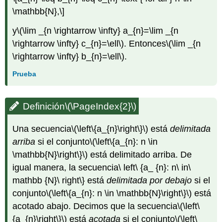
\mathbb{N},\]
y
\(\lim _{n \rightarrow \infty} a_{n}=\lim _{n
\rightarrow \infty} c_{n}=\ell\)
. Entonces
\(\lim _{n
\rightarrow \infty} b_{n}=\ell\)
.
Prueba
Definición
\(\PageIndex{2}\)
Una secuencia
\(\left\{a_{n}\right\}\)
está
delimitada
arriba
si el conjunto
\(\left\{a_{n}: n \in
\mathbb{N}\right\}\)
está delimitado arriba. De
igual manera, la secuencia\ left\ {a_ {n}: n\ in\
mathbb {N}\ right\} está
delimitada por debajo
si el
conjunto
\(\left\{a_{n}: n \in \mathbb{N}\right\}\)
está
acotado abajo. Decimos que la secuencia
\(\left\
{a_{n}\right\}\)
está
acotada
si el conjunto
\(\left\