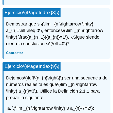
Ejercicio
\(\PageIndex{8}\)
Demostrar que si
\(\lim _{n \rightarrow \infty}
a_{n}=\ell \neq 0\)
, entonces
\(\lim _{n \rightarrow
\infty} \frac{a_{n+1}}{a_{n}}=1\)
. ¿Sigue siendo
cierta la conclusión si
\(\ell =0\)
?
Contestar
Ejercicio
\(\PageIndex{9}\)
Dejemos
\(\left\{a_{n}\right\}\)
ser una secuencia de
números reales tales que
\(\lim _{n \rightarrow
\infty} a_{n}=3\)
. Utilice la Definición 2.1.1 para
probar lo siguiente
\(\lim _{n \rightarrow \infty} 3 a_{n}-7=2\)
;