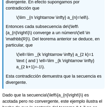
divergente. En efecto supongamos por
contradicción que
\(\lim _{n \rightarrow \infty} a_{n}=\ell\)
.
Entonces cada subsecuencia de
\(\left\
{a_{n}\right\}\)
converge a un número
\(\ell \in
\mathbb{R}\)
. Del teorema anterior se deduce, en
particular, que
\(\ell=\lim _{k \rightarrow \infty} a_{2 k}=1
\text { and } \ell=\lim _{k \rightarrow \infty}
a_{2 k+1}=-1\)
.
Esta contradicción demuestra que la secuencia es
divergente.
Dado que la secuencia
\(\left\{a_{n}\right\}\)
es
acotada pero no convergente, este ejemplo ilustra el