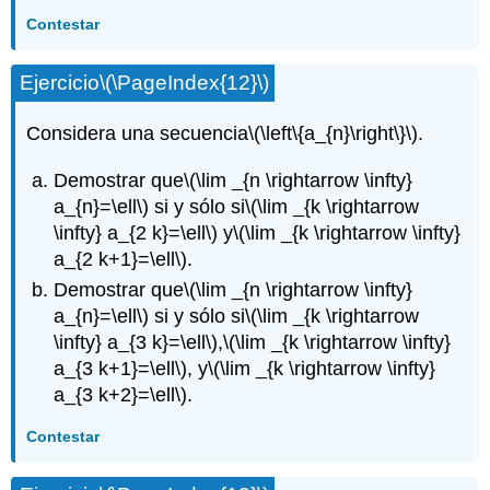
Contestar
Ejercicio
\(\PageIndex{12}\)
Considera una secuencia
\(\left\{a_{n}\right\}\)
.
Demostrar que
\(\lim _{n \rightarrow \infty}
a_{n}=\ell\)
si y sólo si
\(\lim _{k \rightarrow
\infty} a_{2 k}=\ell\)
y
\(\lim _{k \rightarrow \infty}
a_{2 k+1}=\ell\)
.
Demostrar que
\(\lim _{n \rightarrow \infty}
a_{n}=\ell\)
si y sólo si
\(\lim _{k \rightarrow
\infty} a_{3 k}=\ell\)
,
\(\lim _{k \rightarrow \infty}
a_{3 k+1}=\ell\)
, y
\(\lim _{k \rightarrow \infty}
a_{3 k+2}=\ell\)
.
Contestar