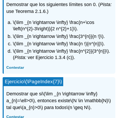
Demostrar que los siguientes límites son 0. (
Pista:
use Teorema 2.1.6.)
\(\lim _{n \rightarrow \infty} \frac{n+\cos
\left(n^{2}-3\right)}{2 n^{2}+1}\)
.
\(\lim _{n \rightarrow \infty} \frac{3^{n}}{n !}\)
.
\(\lim _{n \rightarrow \infty} \frac{n !}{n^{n}}\)
.
\(\lim _{n \rightarrow \infty} \frac{n^{2}}{3^{n}}\)
.
(
Pista:
ver Ejercicio 1.3.4 (c)).
Contestar
Ejercicio
\(\PageIndex{7}\)
Demostrar que si
\(\lim _{n \rightarrow \infty}
a_{n}=\ell>0\)
, entonces existe
\(N \in \mathbb{N}\)
tal que
\(a_{n}>0\)
para todos
\(n \geq N\)
.
Contestar