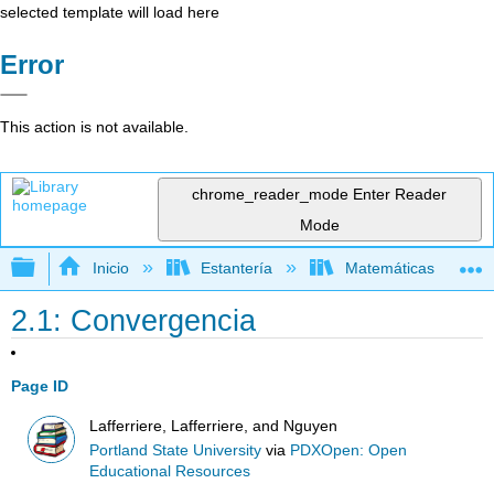
selected template will load here
Error
This action is not available.
chrome_reader_mode
Enter Reader
Mode
Expandir/contraer jerarquía global
Inicio
Estantería
Matemáticas
2.1: Convergencia
Page ID
Lafferriere, Lafferriere, and Nguyen
Portland State University
via
PDXOpen: Open
Educational Resources