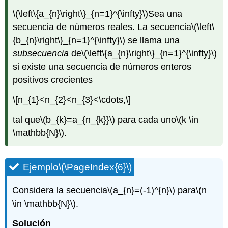
\(\left\{a_{n}\right\}_{n=1}^{\infty}\)
Sea una
secuencia de números reales. La secuencia
\(\left\
{b_{n}\right\}_{n=1}^{\infty}\)
se llama una
subsecuencia
de
\(\left\{a_{n}\right\}_{n=1}^{\infty}\)
si existe una secuencia de números enteros
positivos crecientes
\[n_{1}<n_{2}<n_{3}<\cdots,\]
tal que
\(b_{k}=a_{n_{k}}\)
para cada uno
\(k \in
\mathbb{N}\)
.
Ejemplo
\(\PageIndex{6}\)
Considera la secuencia
\(a_{n}=(-1)^{n}\)
para
\(n
\in \mathbb{N}\)
.
Solución