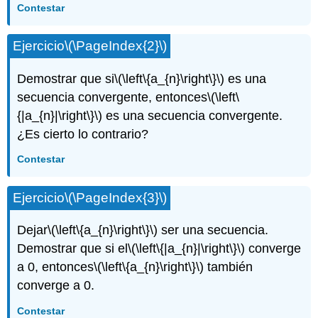
Contestar
Ejercicio
\(\PageIndex{2}\)
Demostrar que si
\(\left\{a_{n}\right\}\)
es una
secuencia convergente, entonces
\(\left\
{|a_{n}|\right\}\)
es una secuencia convergente.
¿Es cierto lo contrario?
Contestar
Ejercicio
\(\PageIndex{3}\)
Dejar
\(\left\{a_{n}\right\}\)
ser una secuencia.
Demostrar que si el
\(\left\{|a_{n}|\right\}\)
converge
a 0, entonces
\(\left\{a_{n}\right\}\)
también
converge a 0.
Contestar