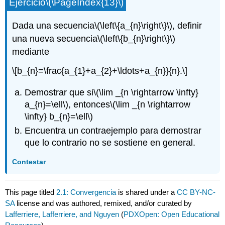
Ejercicio
\(\PageIndex{13}\)
Dada una secuencia
\(\left\{a_{n}\right\}\)
, definir
una nueva secuencia
\(\left\{b_{n}\right\}\)
mediante
\[b_{n}=\frac{a_{1}+a_{2}+\ldots+a_{n}}{n}.\]
Demostrar que si
\(\lim _{n \rightarrow \infty}
a_{n}=\ell\)
, entonces
\(\lim _{n \rightarrow
\infty} b_{n}=\ell\)
Encuentra un contraejemplo para demostrar
que lo contrario no se sostiene en general.
Contestar
This page titled
2.1: Convergencia
is shared under a
CC BY-NC-
SA
license and was authored, remixed, and/or curated by
Lafferriere, Lafferriere, and Nguyen
(
PDXOpen: Open Educational