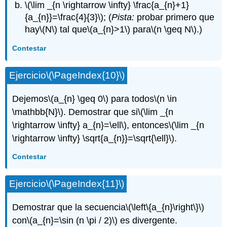
\(\lim _{n \rightarrow \infty} \frac{a_{n}+1}
{a_{n}}=\frac{4}{3}\)
; (
Pista:
probar primero que
hay
\(N\)
tal que
\(a_{n}>1\)
para
\(n \geq N\)
.)
Contestar
Ejercicio
\(\PageIndex{10}\)
Dejemos
\(a_{n} \geq 0\)
para todos
\(n \in
\mathbb{N}\)
. Demostrar que si
\(\lim _{n
\rightarrow \infty} a_{n}=\ell\)
, entonces
\(\lim _{n
\rightarrow \infty} \sqrt{a_{n}}=\sqrt{\ell}\)
.
Contestar
Ejercicio
\(\PageIndex{11}\)
Demostrar que la secuencia
\(\left\{a_{n}\right\}\)
con
\(a_{n}=\sin (n \pi / 2)\)
es divergente.