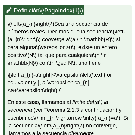
Definición
\(\PageIndex{1}\)
\(\left\{a_{n}\right\}\)
Sea una secuencia de
números reales. Decimos que la secuencia
\(\left\
{a_{n}\right\}\)
converge
a
\(a \in \mathbb{R}\)
si,
para alguna
\(\varepsilon>0\)
, existe un entero
positivo
\(N\)
tal que para cualquiera
\(n \in
\mathbb{N}\)
con
\(n \geq N\)
, uno tiene
\[\left|a_{n}-a\right|<\varepsilon\left(\text { or
equivalently }, a-\varepsilon<a_{n}
<a+\varepsilon\right).\]
En este caso, llamamos al
límite de
\(a\)
la
secuencia
(ver Teorema 2.1.3 a continuación) y
escribimos
\(\lim _{n \rightarrow \infty} a_{n}=a\)
. Si
la secuencia
\(\left\{a_{n}\right\}\)
no converge,
llamamos a la secuencia
divergente
.