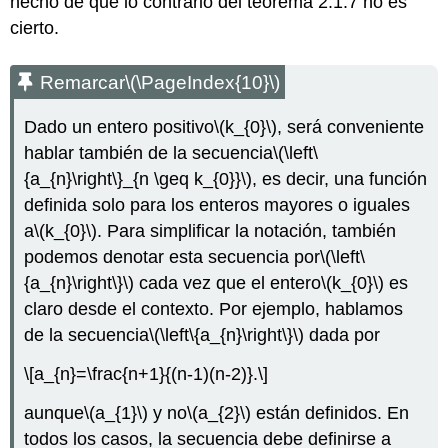
hecho de que lo contrario del teorema 2.1.7 no es
cierto.
Remarcar
\(\PageIndex{10}\)
Dado un entero positivo
\(k_{0}\)
, será conveniente
hablar también de la secuencia
\(\left\
{a_{n}\right\}_{n \geq k_{0}}\)
, es decir, una función
definida solo para los enteros mayores o iguales
a
\(k_{0}\)
. Para simplificar la notación, también
podemos denotar esta secuencia por
\(\left\
{a_{n}\right\}\)
cada vez que el entero
\(k_{0}\)
es
claro desde el contexto. Por ejemplo, hablamos
de la secuencia
\(\left\{a_{n}\right\}\)
dada por
\[a_{n}=\frac{n+1}{(n-1)(n-2)}.\]
aunque
\(a_{1}\)
y no
\(a_{2}\)
están definidos. En
todos los casos, la secuencia debe definirse a