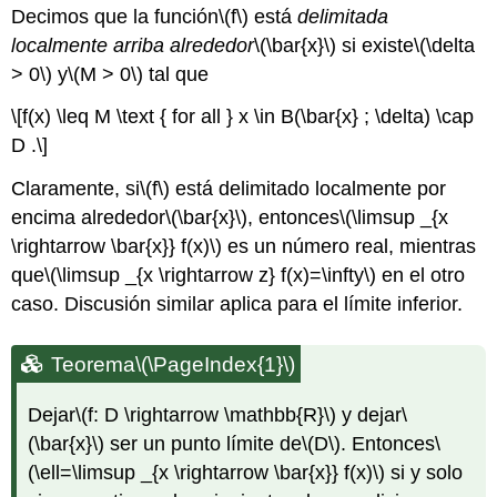
Decimos que la función
\(f\)
está
delimitada
localmente arriba alrededor
\(\bar{x}\)
si existe
\(\delta
> 0\)
y
\(M > 0\)
tal que
\[f(x) \leq M \text { for all } x \in B(\bar{x} ; \delta) \cap
D .\]
Claramente, si
\(f\)
está delimitado localmente por
encima alrededor
\(\bar{x}\)
, entonces
\(\limsup _{x
\rightarrow \bar{x}} f(x)\)
es un número real, mientras
que
\(\limsup _{x \rightarrow z} f(x)=\infty\)
en el otro
caso. Discusión similar aplica para el límite inferior.
Teorema
\(\PageIndex{1}\)
Dejar
\(f: D \rightarrow \mathbb{R}\)
y dejar
\
(\bar{x}\)
ser un punto límite de
\(D\)
. Entonces
\
(\ell=\limsup _{x \rightarrow \bar{x}} f(x)\)
si y solo