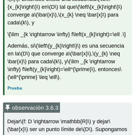
{x_{k}\right\}\)
en
\(D\)
tal que
\(\left\{x_{k}\right\}\)
converge a
\(\bar{x}\)
,
\(x_{k} \neq \bar{x}\)
para
cada
\(k\)
, y
\[\lim _{k \rightarrow \infty} f\left(x_{k}\right)=\ell .\]
Además, si
\(\left\{y_{k}\right\}\)
es una secuencia
en la
\(D\)
que converge a
\(\bar{x}\)
,
\(y_{k} \neq
\bar{x}\)
para cada
\(k\)
, y
\(\lim _{k \rightarrow
\infty} f\left(y_{k}\right)=\ell^{\prime}\)
, entonces
\
(\ell^{\prime} \leq \ell\)
.
Prueba
observación 3.6.3
Dejar
\(f: D \rightarrow \mathbb{R}\)
y dejar
\
(\bar{x}\)
ser un punto límite de
\(D\)
. Supongamos