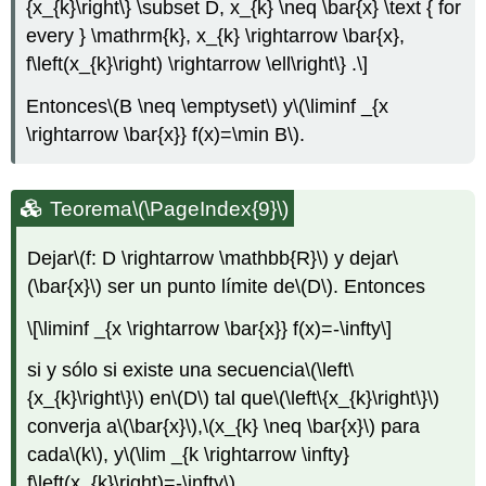
{x_{k}\right\} \subset D, x_{k} \neq \bar{x} \text { for
every } \mathrm{k}, x_{k} \rightarrow \bar{x},
f\left(x_{k}\right) \rightarrow \ell\right\} .\]
Entonces
\(B \neq \emptyset\)
y
\(\liminf _{x
\rightarrow \bar{x}} f(x)=\min B\)
.
Teorema
\(\PageIndex{9}\)
Dejar
\(f: D \rightarrow \mathbb{R}\)
y dejar
\
(\bar{x}\)
ser un punto límite de
\(D\)
. Entonces
\[\liminf _{x \rightarrow \bar{x}} f(x)=-\infty\]
si y sólo si existe una secuencia
\(\left\
{x_{k}\right\}\)
en
\(D\)
tal que
\(\left\{x_{k}\right\}\)
converja a
\(\bar{x}\)
,
\(x_{k} \neq \bar{x}\)
para
cada
\(k\)
, y
\(\lim _{k \rightarrow \infty}
f\left(x_{k}\right)=-\infty\)
.