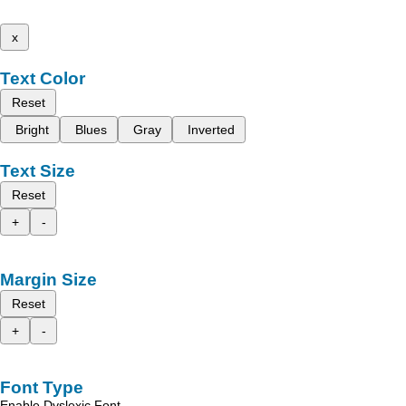
x
Text Color
Reset
Bright
Blues
Gray
Inverted
Text Size
Reset
+
-
Margin Size
Reset
+
-
Font Type
Enable Dyslexic Font