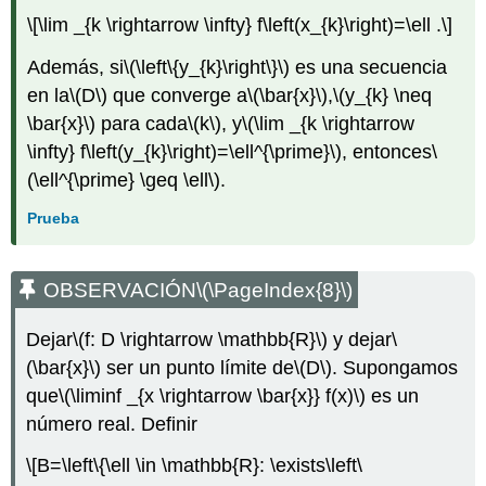
\[\lim _{k \rightarrow \infty} f\left(x_{k}\right)=\ell .\]
Además, si
\(\left\{y_{k}\right\}\)
es una secuencia
en la
\(D\)
que converge a
\(\bar{x}\)
,
\(y_{k} \neq
\bar{x}\)
para cada
\(k\)
, y
\(\lim _{k \rightarrow
\infty} f\left(y_{k}\right)=\ell^{\prime}\)
, entonces
\
(\ell^{\prime} \geq \ell\)
.
Prueba
OBSERVACIÓN
\(\PageIndex{8}\)
Dejar
\(f: D \rightarrow \mathbb{R}\)
y dejar
\
(\bar{x}\)
ser un punto límite de
\(D\)
. Supongamos
que
\(\liminf _{x \rightarrow \bar{x}} f(x)\)
es un
número real. Definir
\[B=\left\{\ell \in \mathbb{R}: \exists\left\