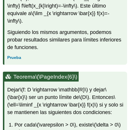
\infty} f\left(x_{k}\right)=-\infty\)
. Este último
equivale a
\(\lim _{x \rightarrow \bar{x}} f(x)=-
\infty\)
.
Siguiendo los mismos argumentos, podemos
probar resultados similares para límites inferiores
de funciones.
Prueba
Teorema
\(\PageIndex{6}\)
Dejar
\(f: D \rightarrow \mathbb{R}\)
y dejar
\
(\bar{x}\)
ser un punto límite de
\(D\)
. Entonces
\
(\ell=\liminf _{x \rightarrow \bar{x}} f(x)\)
si y solo si
se mantienen las siguientes dos condiciones:
Por cada
\(\varepsilon > 0\)
, existe
\(\delta > 0\)