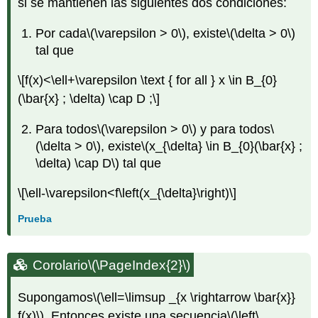
si se mantienen las siguientes dos condiciones:
Por cada
\(\varepsilon > 0\)
, existe
\(\delta > 0\)
tal que
\[f(x)<\ell+\varepsilon \text { for all } x \in B_{0}
(\bar{x} ; \delta) \cap D ;\]
Para todos
\(\varepsilon > 0\)
y para todos
\
(\delta > 0\)
, existe
\(x_{\delta} \in B_{0}(\bar{x} ;
\delta) \cap D\)
tal que
\[\ell-\varepsilon<f\left(x_{\delta}\right)\]
Prueba
Corolario
\(\PageIndex{2}\)
Supongamos
\(\ell=\limsup _{x \rightarrow \bar{x}}
f(x)\)
. Entonces existe una secuencia
\(\left\