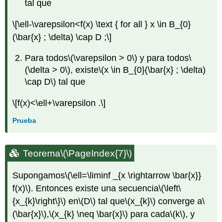
tal que
\[\ell-\varepsilon<f(x) \text { for all } x \in B_{0}
(\bar{x} ; \delta) \cap D ;\]
Para todos
\(\varepsilon > 0\)
y para todos
\
(\delta > 0\)
, existe
\(x \in B_{0}(\bar{x} ; \delta)
\cap D\)
tal que
\[f(x)<\ell+\varepsilon .\]
Prueba
Teorema
\(\PageIndex{7}\)
Supongamos
\(\ell=\liminf _{x \rightarrow \bar{x}}
f(x)\)
. Entonces existe una secuencia
\(\left\
{x_{k}\right\}\)
en
\(D\)
tal que
\(x_{k}\)
converge a
\
(\bar{x}\)
,
\(x_{k} \neq \bar{x}\)
para cada
\(k\)
, y