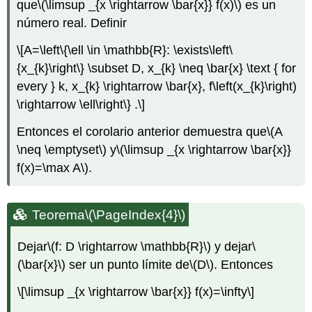
que
\(\limsup _{x \rightarrow \bar{x}} f(x)\)
es un
número real. Definir
\[A=\left\{\ell \in \mathbb{R}: \exists\left\
{x_{k}\right\} \subset D, x_{k} \neq \bar{x} \text { for
every } k, x_{k} \rightarrow \bar{x}, f\left(x_{k}\right)
\rightarrow \ell\right\} .\]
Entonces el corolario anterior demuestra que
\(A
\neq \emptyset\)
y
\(\limsup _{x \rightarrow \bar{x}}
f(x)=\max A\)
.
Teorema
\(\PageIndex{4}\)
Dejar
\(f: D \rightarrow \mathbb{R}\)
y dejar
\
(\bar{x}\)
ser un punto límite de
\(D\)
. Entonces
\[\limsup _{x \rightarrow \bar{x}} f(x)=\infty\]