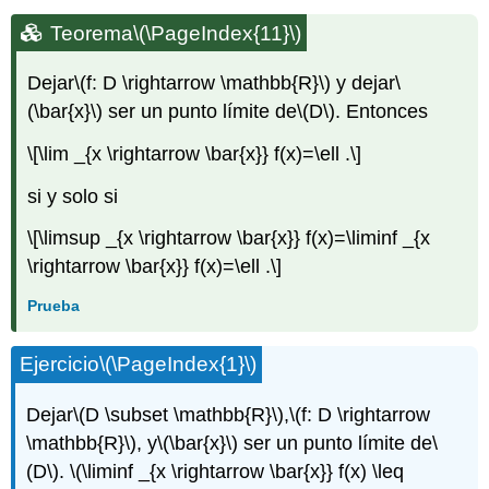
Teorema
\(\PageIndex{11}\)
Dejar
\(f: D \rightarrow \mathbb{R}\)
y dejar
\
(\bar{x}\)
ser un punto límite de
\(D\)
. Entonces
\[\lim _{x \rightarrow \bar{x}} f(x)=\ell .\]
si y solo si
\[\limsup _{x \rightarrow \bar{x}} f(x)=\liminf _{x
\rightarrow \bar{x}} f(x)=\ell .\]
Prueba
Ejercicio
\(\PageIndex{1}\)
Dejar
\(D \subset \mathbb{R}\)
,
\(f: D \rightarrow
\mathbb{R}\)
, y
\(\bar{x}\)
ser un punto límite de
\
(D\)
.
\(\liminf _{x \rightarrow \bar{x}} f(x) \leq