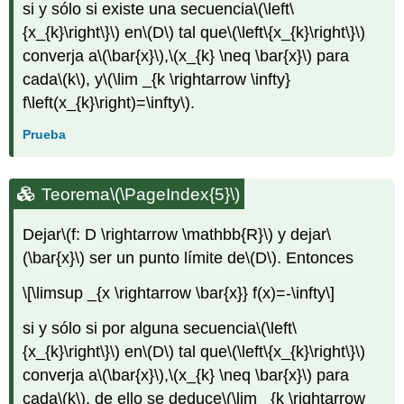
si y sólo si existe una secuencia
\(\left\
{x_{k}\right\}\)
en
\(D\)
tal que
\(\left\{x_{k}\right\}\)
converja a
\(\bar{x}\)
,
\(x_{k} \neq \bar{x}\)
para
cada
\(k\)
, y
\(\lim _{k \rightarrow \infty}
f\left(x_{k}\right)=\infty\)
.
Prueba
Teorema
\(\PageIndex{5}\)
Dejar
\(f: D \rightarrow \mathbb{R}\)
y dejar
\
(\bar{x}\)
ser un punto límite de
\(D\)
. Entonces
\[\limsup _{x \rightarrow \bar{x}} f(x)=-\infty\]
si y sólo si por alguna secuencia
\(\left\
{x_{k}\right\}\)
en
\(D\)
tal que
\(\left\{x_{k}\right\}\)
converja a
\(\bar{x}\)
,
\(x_{k} \neq \bar{x}\)
para
cada
\(k\)
, de ello se deduce
\(\lim _{k \rightarrow