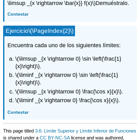
\limsup _{x \rightarrow \bar{x}} f(x)\)
Demuéstralo.
Contestar
Ejercicio
\(\PageIndex{2}\)
Encuentra cada uno de los siguientes límites:
\(\limsup _{x \rightarrow 0} \sin \left(\frac{1}
{x}\right)\)
.
\(\liminf _{x \rightarrow 0} \sin \left(\frac{1}
{x}\right)\)
.
\(\limsup _{x \rightarrow 0} \frac{\cos x}{x}\)
.
\(\liminf _{x \rightarrow 0} \frac{\cos x}{x}\)
.
Contestar
This page titled
3.6: Límite Superior y Límite Inferior de Funciones
is shared under a
CC BY-NC-SA
license and was authored,