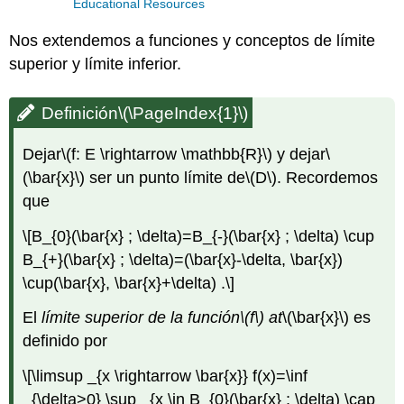
Educational Resources
Nos extendemos a funciones y conceptos de límite
superior y límite inferior.
Definición
\(\PageIndex{1}\)
Dejar
\(f: E \rightarrow \mathbb{R}\)
y dejar
\
(\bar{x}\)
ser un punto límite de
\(D\)
. Recordemos
que
\[B_{0}(\bar{x} ; \delta)=B_{-}(\bar{x} ; \delta) \cup
B_{+}(\bar{x} ; \delta)=(\bar{x}-\delta, \bar{x})
\cup(\bar{x}, \bar{x}+\delta) .\]
El
límite superior de la función
\(f\)
at
\(\bar{x}\)
es
definido por
\[\limsup _{x \rightarrow \bar{x}} f(x)=\inf
_{\delta>0} \sup _{x \in B_{0}(\bar{x} ; \delta) \cap