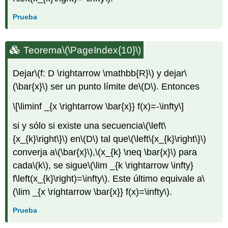
Prueba
Teorema
\(\PageIndex{10}\)
Dejar
\(f: D \rightarrow \mathbb{R}\)
y dejar
\
(\bar{x}\)
ser un punto límite de
\(D\)
. Entonces
\[\liminf _{x \rightarrow \bar{x}} f(x)=-\infty\]
si y sólo si existe una secuencia
\(\left\
{x_{k}\right\}\)
en
\(D\)
tal que
\(\left\{x_{k}\right\}\)
converja a
\(\bar{x}\)
,
\(x_{k} \neq \bar{x}\)
para
cada
\(k\)
, se sigue
\(\lim _{k \rightarrow \infty}
f\left(x_{k}\right)=\infty\)
. Este último equivale a
\
(\lim _{x \rightarrow \bar{x}} f(x)=\infty\)
.
Prueba