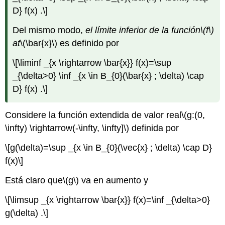
D} f(x) .\]
Del mismo modo,
el límite inferior de la función
\(f\)
at
\(\bar{x}\)
es definido por
\[\liminf _{x \rightarrow \bar{x}} f(x)=\sup
_{\delta>0} \inf _{x \in B_{0}(\bar{x} ; \delta) \cap
D} f(x) .\]
Considere la función extendida de valor real
\(g:(0,
\infty) \rightarrow(-\infty, \infty]\)
definida por
\[g(\delta)=\sup _{x \in B_{0}(\vec{x} ; \delta) \cap D}
f(x)\]
Está claro que
\(g\)
va en aumento y
\[\limsup _{x \rightarrow \bar{x}} f(x)=\inf _{\delta>0}
g(\delta) .\]